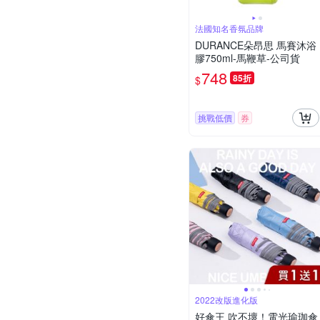
法國知名香氛品牌
DURANCE朵昂思 馬賽沐浴
膠750ml-馬鞭草-公司貨
748
85折
$
挑戰低價
券
2022改版進化版
好傘王 吹不壞！電光瑜珈傘