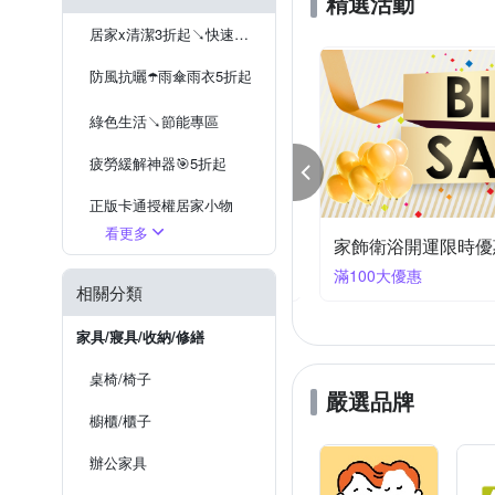
精選活動
格藍傢飾
棉花田
≥10尺大型聖誕樹
半腰窗
裝飾璧毯
長毛地毯
居家x清潔3折起↘快速到貨
日本旭川
山德力
防風抗曬☂️雨傘雨衣5折起
綠色生活↘節能專區
疲勞緩解神器🎯5折起
正版卡通授權居家小物
看更多
TENDAYS愛父心選｜希臘愛心枕 專屬獨家價
家飾衛浴開運限時優
停電防災必備
00大優惠
滿100大優惠
相關分類
家具/寢具/收納/修繕
桌椅/椅子
嚴選品牌
櫥櫃/櫃子
辦公家具