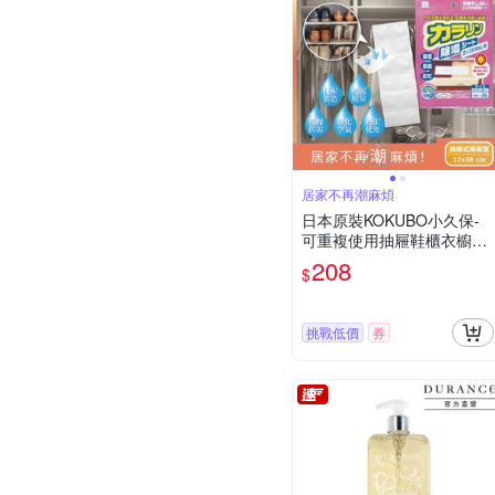
居家不再潮麻煩
日本原裝KOKUBO小久保-
可重複使用抽屜鞋櫃衣櫥櫃
防潮除濕袋(除濕包顆粒變色
208
$
版)
挑戰低價
券