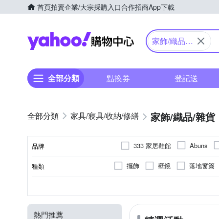
首頁
拍賣
企業/大宗採購入口
合作招商
App下載
Yahoo購物中心
家飾/織品/
雜貨
全部分類
點換券
登記送
家飾/織品/雜貨
家具/寢具/收納/修繕
333 家居鞋館
Abuns
品牌
FAMMIX 菲米斯
Fuwaly
擺飾
壁鏡
落地窗簾
種類
品牌名稱
Madiggan 貝斯麗
MGS
短門簾
背靠墊/腿枕
地墊/防滑墊
雙開
否
聚酯纖維
可釘掛；但商品不含釘
遮光
塑膠
地毯
抗UV
棉
沙
XS
S
M
L
顏色
類型
用途功能
尺寸
黏貼/釘掛
主要材質
SHIMOYAMA 霜山
TDN
簾桿
蚊帳配件
掛畫
單圖窗貼
防塵
固定
沙發套
多
26cm
26.5cm
27cm
其他品牌
凱蕾絲帝
熱門推薦
5-6尺落地聖誕樹
冷氣防塵
座鐘
美臀/ 矯正坐姿墊