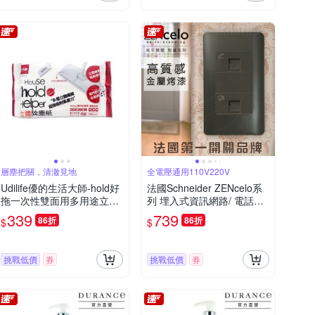
層塵把關，清澈見地
全電壓通用110V220V
Udilife優的生活大師-hold好
法國Schneider ZENcelo系
拖一次性雙面用多用途立體
列 埋入式資訊網路/ 電話插
除塵紙20入/包C3193(居家
座_鐵灰色
339
739
86折
86折
$
$
拋棄式清潔布,地板掃除可替
換擦巾,家具靜電集塵)
挑戰低價
券
挑戰低價
券