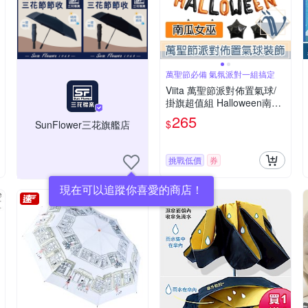
萬聖節必備 氣氛派對一組搞定
Viita 萬聖節派對佈置氣球/
掛旗超值組 Halloween南瓜
女巫
265
$
SunFlower三花旗艦店
挑戰低價
券
現在可以追蹤你喜愛的商店！