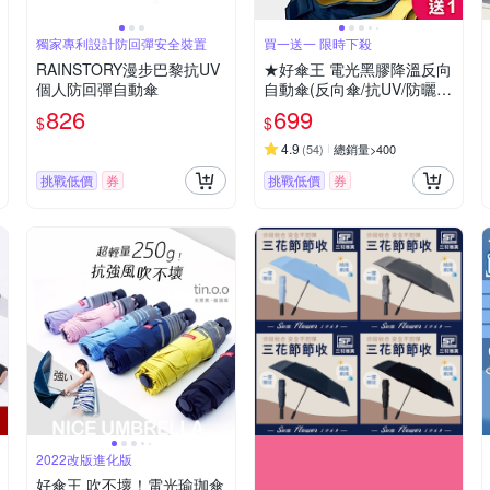
獨家專利設計防回彈安全裝置
買一送一 限時下殺
RAINSTORY漫步巴黎抗UV
★好傘王 電光黑膠降溫反向
個人防回彈自動傘
自動傘(反向傘/抗UV/防曬/
遮陽傘/自動雨傘/摺疊傘降
826
699
$
$
溫)(買1送1)
4.9
(
54
)
總銷量>400
挑戰低價
券
挑戰低價
券
2022改版進化版
好傘王 吹不壞！電光瑜珈傘