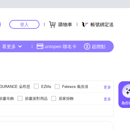
購物車
帳號綁定送
登入
看更多
uniopen 聯名卡
超贈點
DURANCE 朵昂思
Febreze 風倍清
EZlife
更多
ModaCore 摩達客
KINYO
節慶吊飾
節慶派對用品
居家掛飾
更多
 紅點生活
SunFlower 三花
rento
鑰匙圈
節慶花圈
留言黑板/白板
商品不含背膠
爬行墊/遊戲墊
超細纖維
單開
防潑水
記憶棉
掛鐘
可站立
其他
防撞地墊
照明
24cm
24.5cm
25cm
25.5cm
更多
更多
更多
E 以旺傢飾
+O 家窩
伊美居
Zippo
節慶交換禮物
節慶壁貼
眼鏡架飾
和室/ 打禪坐墊
沙發罩
單圖壁貼
帕斯特
收納職人
新生活家
包蚊帳
地球儀
針線包
壓縮袋/防塵套
工作梯
腰帶型窗貼