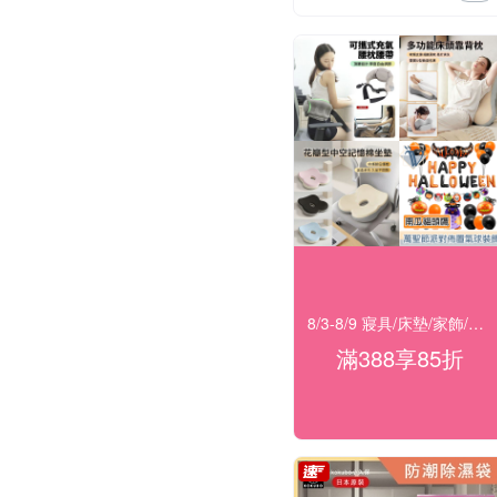
8/3-8/9 寢具/床墊/家飾/開運 滿388享85折
滿388享85折