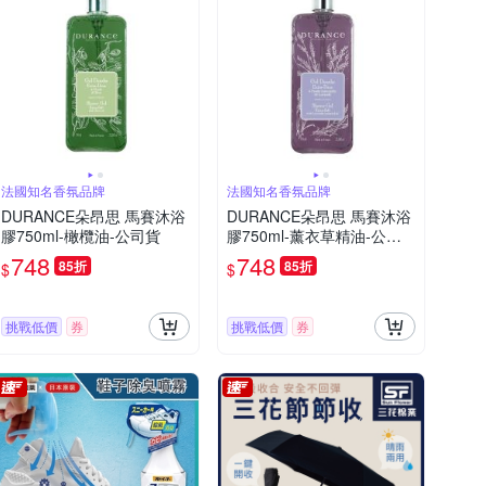
法國知名香氛品牌
法國知名香氛品牌
DURANCE朵昂思 馬賽沐浴
DURANCE朵昂思 馬賽沐浴
膠750ml-橄欖油-公司貨
膠750ml-薰衣草精油-公司
貨
748
748
85折
85折
$
$
挑戰低價
券
挑戰低價
券