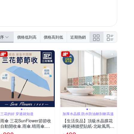
序
價格低到高
價格高到低
近期熱銷
三花的好 穿過就知道
加厚水晶膜,防水防油耐刮耐高溫
雨傘 三花SunFlower節節收
【生活良品】頂級水晶膜花
自動開收傘.雨傘.晴雨傘.抗
磚瓷磚牆壁貼紙-北歐風馬卡
UV防曬_輕水藍
龍 20x20cm 每套10片