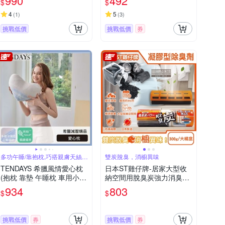
990
492
$
$
4
5
(
1
)
(
3
)
挑戰低價
挑戰低價
券
多功午睡/靠抱枕,巧搭親膚天絲環
雙炭脫臭，消櫥異味
抱更舒適
TENDAYS 希臘風情愛心枕
日本ST雞仔牌-居家大型收
(抱枕 靠墊 午睡枕 車用小抱
納空間用脫臭炭強力消臭凝
枕)
膠除臭劑300g/大橘盒(衣櫃
934
803
$
$
去味消臭,壁櫥櫥櫃除味淨化
盒)
挑戰低價
券
挑戰低價
券