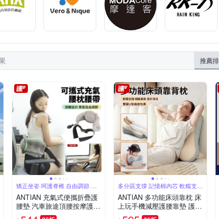
結果
推薦排
矯正坐姿 呵護脊椎 自由調節 按
多分區支撐 記憶棉內芯 軟糯支撐
壓充氣
細膩柔軟
ANTIAN 充氣式便攜折疊護
ANTIAN 多功能床頭靠枕 床
腰墊 汽車旅途頂腰按摩護腰
上玩手機減壓護腰靠墊 護頸
帶 動車高鐵飛機墊腰枕
腰靠 久坐腰墊 抬腳枕 趴睡