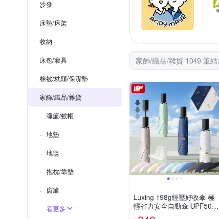
沙發
床墊/床架
收納
床包/寢具
家飾/織品/雜貨 1049 筆
棉被/枕頭/保潔墊
家飾/織品/雜貨
睡簾/蚊帳
地墊
地毯
抱枕/靠墊
窗簾
Luxing 198g輕壓好收傘 極
輕省力安全自動傘 UPF50
看更多
+黑膠防曬陽傘 折疊傘晴雨