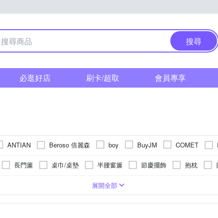
搜尋
必逛好店
刷卡/超取
會員專享
Beroso 倍麗森
ANTIAN
boy
BuyJM
COMET
G+ 居家
H&R 安室家
IKEHIKO 日本池彥
iSFun
長門簾
桌巾/桌墊
半腰窗簾
節慶擺飾
抱枕
O Pretty 歐沛媞
Reddot
HOP
ONE HOUSE
rainstory
腰靠枕
節慶燈飾
30cm迷你聖誕樹
四方蚊帳
桌曆擺飾
勾
發椅墊
防強風
可釘掛；商品內含釘勾
單人椅墊
快乾
人造絲
超大傘面
涼墊/涼蓆墊
可黏貼；商品內含背膠
珪藻土
防蚊
巧拼墊
橡膠
安裝配件
玄關/門墊
動物毛皮
可黏貼；但
磁吸扣
XL
EVA/EPE/XPE
3XL
Free Size
22.5cm
23cm
23.5cm
展開全部
YVONN
TENDAYS
TRENY
WIDE VIEW
Wpc.
門上標誌牌
春聯
立鏡
頸枕
燭台
抱枕套
圖壁貼
鬧鐘
避震地墊
榻榻米
桌鐘
走道毯/床邊毯
27.5cm
28cm
28.5cm
29cm
Free size
匠藝家居
半島良品
好傘王
好物良品
宜欣居傢飾
套
化妝鏡
7-8尺氣派聖誕樹
存錢筒
百葉窗
蒙古
羊毛/仿皮地毯
珪藻/硅藻土地墊
廚房壁貼
壁紙
地板