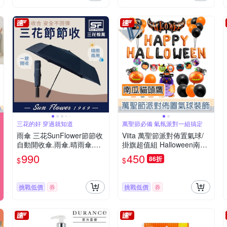
三花的好 穿過就知道
萬聖節必備 氣氛派對一組搞定
雨傘 三花SunFlower節節收
Viita 萬聖節派對佈置氣球/
自動開收傘.雨傘.晴雨傘.抗
掛旗超值組 Halloween南瓜
UV防曬_午夜藍
貓頭鷹
990
450
86折
$
$
挑戰低價
券
挑戰低價
券