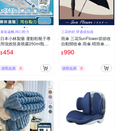
臭味遠離,同心鞋力
三花的好 穿過就知道
日本小林製藥 運動鞋靴子專
雨傘 三花SunFlower節節收
用強效除臭噴霧250ml瓶裝
自動開收傘.雨傘.晴雨傘.抗
(超濃縮噴800次 吸濕消臭去
UV防曬_沉穩黑
454
990
$
$
味腳底乾爽版)
挑戰低價
券
挑戰低價
券