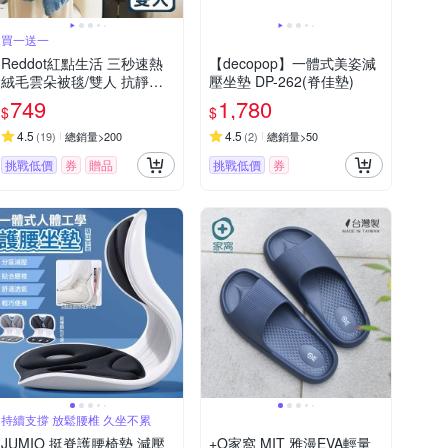
買一送一
Reddot紅點生活 三秒速熱
【decopop】一體式美姿減
絨毛雲朵被毯/雙人 抗靜電
壓坐墊 DP-262(脊佳墊)
(買1送1)
749
1,780
$
$
4.5
4.5
(
19
)
總銷量>200
(
2
)
總銷量>50
挑戰低價
券
贈品
挑戰低價
券
持續支撐 放鬆腰椎 久坐不累
JUMIO 挺脊護腰椅墊 減壓
+O家窩 MIT 雅漫EVA輕量