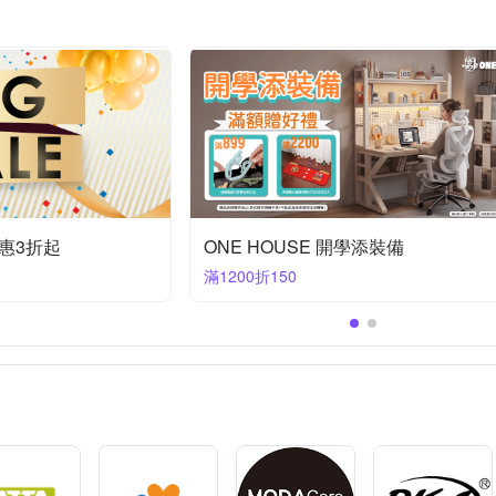
海夫健康生活館
絲薇諾
芸佳
范登伯格
荷生活
金
紗
單桶
雨鞋套
蚊帳
桌鏡
相框
複製畫
其他地毯
其他地墊
惠3折起
ONE HOUSE 開學添裝備
滿1200折150