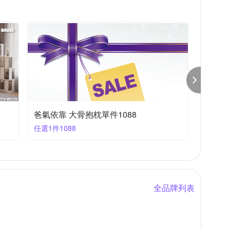
德恩
雙龍牌
雞仔牌
護立康
爸氣依靠 大骨抱枕單件1088
任選1件1088
全品牌列表