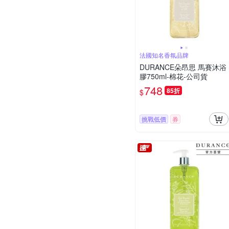
法國知名香氛品牌
DURANCE朵昂思 馬賽沐浴
膠750ml-棉花-公司貨
748
85折
$
挑戰低價
券