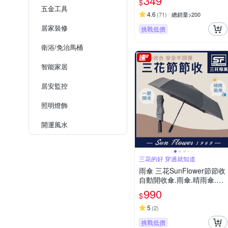
349
$
傘口袋傘 迷你輕量傘
五金工具
4.6
(
71
)
總銷量>200
居家裝修
挑戰低價
衛浴/免治馬桶
智能家居
居安監控
照明燈飾
開運風水
三花的好 穿過就知道
雨傘 三花SunFlower節節收
自動開收傘.雨傘.晴雨傘.抗
UV防曬_迷霧灰
990
$
5
(
2
)
挑戰低價