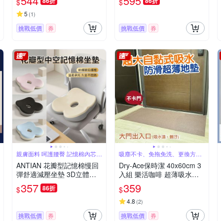
544
595
86折
86折
$
$
枕 情趣枕 房事枕
5
(
1
)
挑戰低價
券
挑戰低價
券
親膚面料 呵護腰臀 記憶棉內芯
吸塵不卡、免拖免洗、更換方
健康護臀
便，省時更省力
ANTIAN 花瓣型記憶棉慢回
Dry-Ace保時潔 40x60cm 3
彈舒適減壓坐墊 3D立體辦
入組 樂活咖啡 超薄吸水防
公室椅子坐墊 車用坐墊 痔
滑止滑自黏免洗地墊(可隨意
357
359
86折
$
$
瘡墊
剪裁拼貼)
4.8
(
2
)
挑戰低價
券
挑戰低價
券