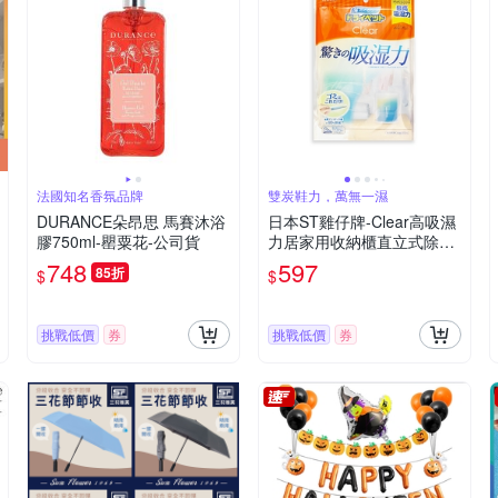
法國知名香氛品牌
雙炭鞋力，萬無一濕
DURANCE朵昂思 馬賽沐浴
日本ST雞仔牌-Clear高吸濕
膠750ml-罌粟花-公司貨
力居家用收納櫃直立式除濕
劑1入/橘袋(吸濕量350ml,輕
748
597
85折
$
$
巧放置型室內防潮,衣櫃壁櫥
防悶臭乾燥)
挑戰低價
券
挑戰低價
券