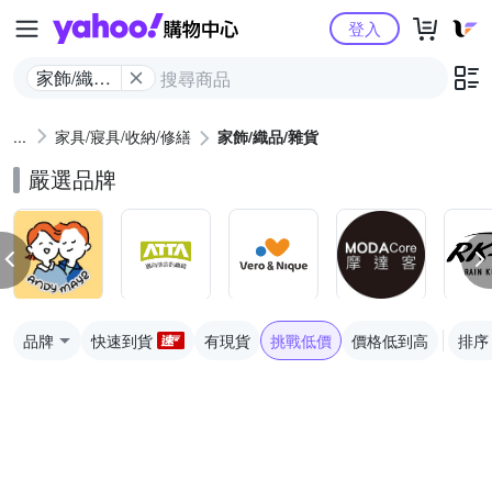
Yahoo購物中心
登入
家飾/織品/
雜貨
家具/寢具/收納/修繕
家飾/織品/雜貨
嚴選品牌
品牌
快速到貨
有現貨
挑戰低價
價格低到高
排序