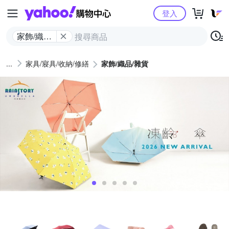
Yahoo購物中心
登入
家飾/織品/
雜貨
家具/寢具/收納/修繕
家飾/織品/雜貨