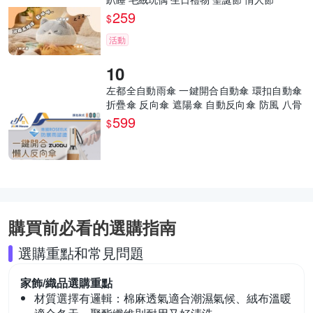
259
$
活動
左都全自動雨傘 一鍵開合自動傘 環扣自動傘
折疊傘 反向傘 遮陽傘 自動反向傘 防風 八骨
自動傘
599
$
購買前必看的選購指南
選購重點和常見問題
家飾/織品
選購重點
材質選擇有邏輯：
棉麻透氣適合潮濕氣候、絨布溫暖