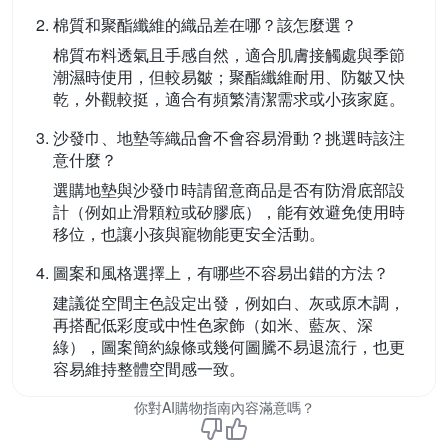
棉質和聚酯纖維的織品差在哪？該怎麼選？
棉質布料透氣且手感自然，適合肌膚接觸處與季節
潮濕時使用，但較易皺；聚酯纖維耐用、防皺又快
乾，外觀較挺，適合有頻繁清潔需求或小孩家庭。
沙發巾、地墊等織品會不會容易滑動？挑選時該注
意什麼？
選購地墊與沙發巾時請留意商品是否有防滑底部設
計（例如止滑顆粒或矽膠底），能有效避免使用時
移位，也讓小孩與寵物能更安全活動。
圖案和風格選擇上，有哪些不容易出錯的方法？
建議從空間主色設定出發，例如白、灰或原木調，
再搭配低彩度或中性色家飾（如米、藍灰、深
綠），圖案簡約線條或幾何圖騰不易退流行，也更
容易維持整體空間感一致。
你對AI購物指南內容滿意嗎？