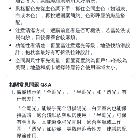
適合冬天，聚酯纖維則耐用又好清洗。
風格配色先從主色調下手：
抓住空間主色（如淺灰、
白或木色），再挑選圖案簡約、色彩呼應的織品搭
配。
注意清潔方式：
選購前查看是否可機洗，若需乾洗或
易勾紗，日後保養會較麻煩。
功能性看清楚：
窗簾需注意遮光等級；地墊找防滑設
計；抱枕套最好有可拆洗拉鍊設計。
空間與尺寸事先測量：
窗簾寬度約為窗戶1.5倍較為
美觀；地墊和桌巾選擇時應符合使用區域大小。
相關常見問題 Q&A
窗簾標示的「全遮光」、「半遮光」和「透光」有
什麼差別？
「全遮光」能幾乎完全阻擋陽光，白天室內也能保
持昏暗，適合淺眠族與臥房使用；「半遮光」可保
有明亮度，又能避免強光直射，適合客廳或工作
區；「透光」如紗簾，美觀但遮蔽性差，建議搭配
厚簾使用。