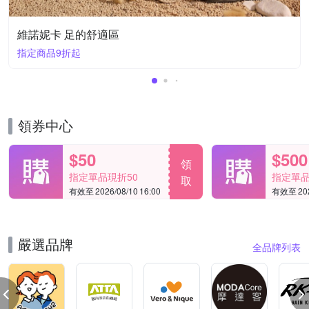
維諾妮卡 足的舒適區
指定商品9折起
領券中心
$50
$500
領
指定單品現折50
指定單品
取
有效至 2026/08/10 16:00
有效至 2026
嚴選品牌
全品牌列表