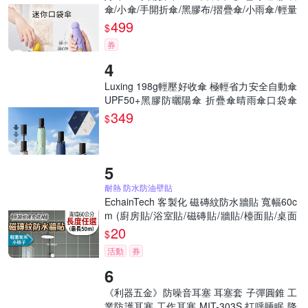
傘/小傘/手開折傘/黑膠布/摺疊傘/小雨傘/輕量
傘/折疊傘/迷你傘/防曬
499
$
券
Luxing 198g輕壓好收傘 極輕省力安全自動傘
UPF50+黑膠防曬陽傘 折疊傘晴雨傘口袋傘
迷你輕量傘
349
$
耐熱 防水防油壁貼
EchainTech 客製化 磁磚紋防水牆貼 寬幅60c
m (廚房貼/浴室貼/磁磚貼/牆貼/檯面貼/桌面
貼/壁貼/壁紙/門貼/防水防油/耐熱)
20
$
活動
券
《利器五金》防噪音耳塞 耳塞套 子彈圓錐 工
業防護耳塞 工作耳塞 MIT-303S 打呼睡眠 降