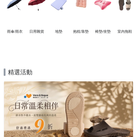
雨傘/雨衣
日用雜貨
地墊
抱枕/靠墊
椅墊/坐墊
室內拖鞋
精選活動