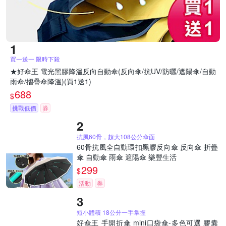
買一送一 限時下殺
★好傘王 電光黑膠降溫反向自動傘(反向傘/抗UV/防曬/遮陽傘/自動
雨傘/摺疊傘降溫)(買1送1)
688
$
挑戰低價
券
抗風60骨，超大108公分傘面
60骨抗風全自動環扣黑膠反向傘 反向傘 折疊
傘 自動傘 雨傘 遮陽傘 樂豐生活
299
$
活動
券
短小體積 18公分一手掌握
好傘王 手開折傘 mini口袋傘-多色可選 膠囊