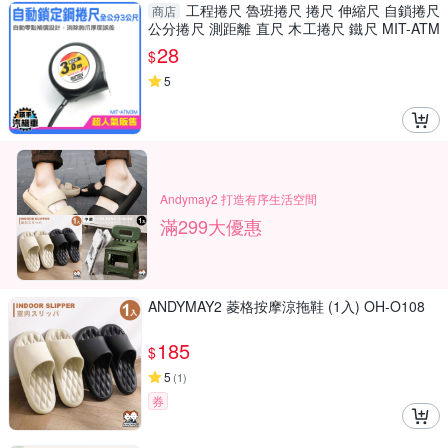
工程捲尺 魯班捲尺 捲尺 伸縮尺 自鎖捲尺
商店
公分捲尺 測距離 直尺 木工捲尺 鐵尺 MIT-ATM
3M
28
$
5
Andymay2 打造有序生活空間
滿299大優惠
ANDYMAY2 菱格按摩涼拖鞋 (1入) OH-O108
185
$
5
(
1
)
券