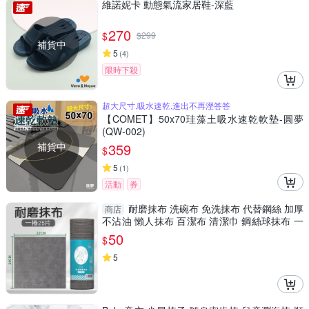
維諾妮卡 動態氣流家居鞋-深藍
270
$
$
299
補貨中
5
(
4
)
限時下殺
超大尺寸,吸水速乾,進出不再溼答答
【COMET】50x70珪藻土吸水速乾軟墊-圓夢
(QW-002)
補貨中
359
$
5
(
1
)
活動
券
耐磨抹布 洗碗布 免洗抹布 代替鋼絲 加厚
商店
不沾油 懶人抹布 百潔布 清潔巾 鋼絲球抹布 一
次性抹布
50
$
5