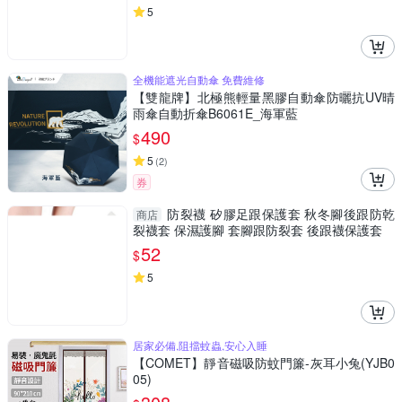
5
全機能遮光自動傘 免費維修
【雙龍牌】北極熊輕量黑膠自動傘防曬抗UV晴
雨傘自動折傘B6061E_海軍藍
490
$
5
(
2
)
券
防裂襪 矽膠足跟保護套 秋冬腳後跟防乾
商店
裂襪套 保濕護腳 套腳跟防裂套 後跟襪保護套
52
$
5
居家必備,阻擋蚊蟲,安心入睡
【COMET】靜音磁吸防蚊門簾-灰耳小兔(YJB0
05)