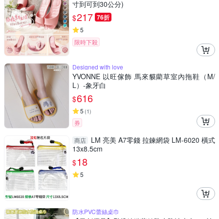
寸到可到30公分)
217
$
76折
5
限時下殺
Designed with love
YVONNE 以旺傢飾 馬來貘藺草室內拖鞋（M/
L）-象牙白
616
$
5
(
1
)
券
LM 亮美 A7零錢 拉鍊網袋 LM-6020 橫式
商店
13x8.5cm
18
$
5
防水PVC蕾絲桌巾