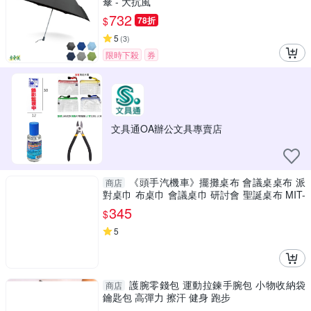
傘 - 大抗風
732
$
78折
5
(
3
)
限時下殺
券
文具通OA辦公文具專賣店
《頭手汽機車》擺攤桌布 會議桌桌布 派
商店
對桌巾 布桌巾 會議桌巾 研討會 聖誕桌布 MIT-
FT18060FCG
345
$
5
護腕零錢包 運動拉鍊手腕包 小物收納袋
商店
鑰匙包 高彈力 擦汗 健身 跑步