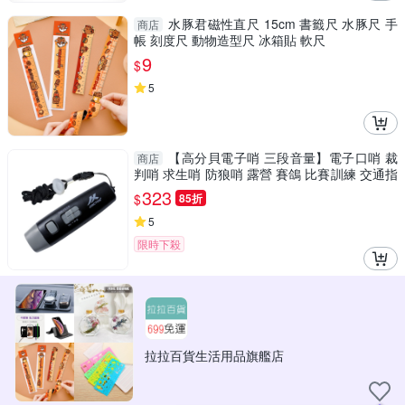
水豚君磁性直尺 15cm 書籤尺 水豚尺 手
商店
帳 刻度尺 動物造型尺 冰箱貼 軟尺
9
$
5
【高分貝電子哨 三段音量】電子口哨 裁
商店
判哨 求生哨 防狼哨 露營 賽鴿 比賽訓練 交通指
揮
323
$
85折
5
限時下殺
拉拉百貨生活用品旗艦店