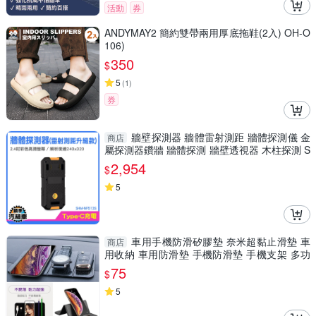
活動
券
ANDYMAY2 簡約雙帶兩用厚底拖鞋(2入) OH-O
106)
350
$
5
(
1
)
券
牆壁探測器 牆體雷射測距 牆體探測儀 金
商店
屬探測器鑽牆 牆體探測 牆壁透視器 木柱探測 S
HM-NF513S
2,954
$
5
車用手機防滑矽膠墊 奈米超黏止滑墊 車
商店
用收納 車用防滑墊 手機防滑墊 手機支架 多功
能墊
75
$
5