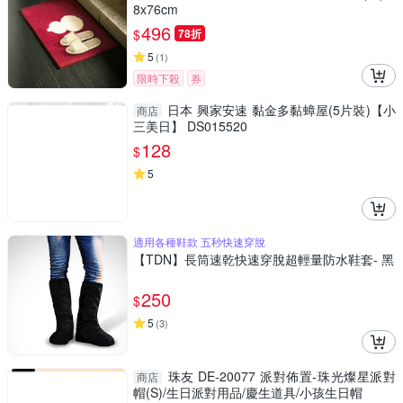
8x76cm
496
$
78折
5
(
1
)
限時下殺
券
日本 興家安速 黏金多黏蟑屋(5片裝)【小
商店
三美日】 DS015520
128
$
5
適用各種鞋款 五秒快速穿脫
【TDN】長筒速乾快速穿脫超輕量防水鞋套- 黑
250
$
5
(
3
)
珠友 DE-20077 派對佈置-珠光燦星派對
商店
帽(S)/生日派對用品/慶生道具/小孩生日帽