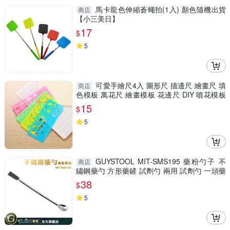
馬卡龍色伸縮蒼蠅拍(1入) 顏色隨機出貨
商店
【小三美日】
17
$
5
可愛手繪尺4入 圖形尺 描邊尺 繪畫尺 填
商店
色模板 萬花尺 繪畫模板 花邊尺 DIY 噴花模板
手帳
15
$
5
GUYSTOOL MIT-SMS195 藥粉勺子 不
商店
鏽鋼藥勺 方形藥鏟 試劑勺 兩用 試劑勺 一頭藥
勺 微量勺 取藥匙
38
$
5