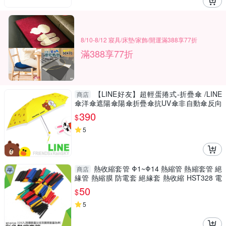
8/10-8/12 寢具/床墊/家飾/開運滿388享77折
滿388享77折
【LINE好友】超輕蛋捲式-折疊傘 /LINE
商店
傘洋傘遮陽傘陽傘折疊傘抗UV傘非自動傘反向
傘黑膠傘
390
$
5
熱收縮套管 Φ1~Φ14 熱縮管 熱縮套管 絕
商店
緣管 熱縮膜 防電套 絕緣套 熱收縮 HST328 電
線保護套 套管
50
$
5