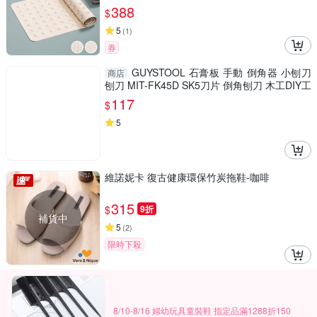
388
$
5
(
1
)
券
GUYSTOOL 石膏板 手動 倒角器 小刨刀
商店
刨刀 MIT-FK45D SK5刀片 倒角刨刀 木工DIY工
具 木工刨刀
117
$
5
維諾妮卡 復古健康環保竹炭拖鞋-咖啡
315
$
9折
補貨中
5
(
2
)
限時下殺
8/10-8/16 婦幼玩具童裝鞋 指定品滿1288折150