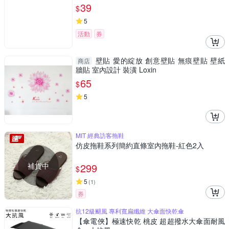
39
$
5
活動
券
壁貼 愛的綻放 創意壁貼 無痕壁貼 壁紙
商店
牆貼 室內設計 裝潢 Loxin
65
$
5
MIT 經典訪客拖鞋
仿皮拖鞋系列簡約直條室內拖鞋-紅色2入
補貨中
299
$
5
(
1
)
券
抗12級颶風 專利寬扁纖維 大傘面快乾傘
【傘電俠】極速快乾 桃皮 超超撥水大傘面耐風