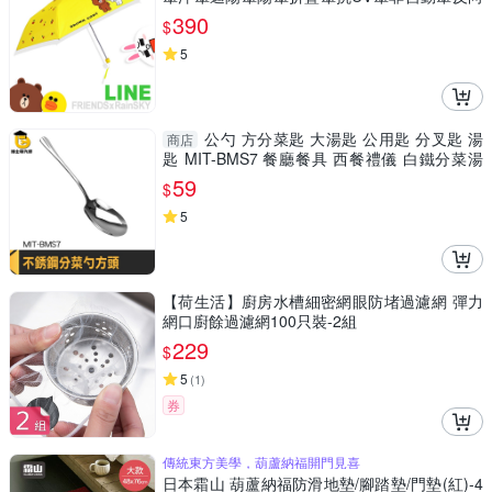
傘黑膠傘
390
$
5
公勺 方分菜匙 大湯匙 公用匙 分叉匙 湯
商店
匙 MIT-BMS7 餐廳餐具 西餐禮儀 白鐵分菜湯
匙 不鏽鋼公勺
59
$
5
【荷生活】廚房水槽細密網眼防堵過濾網 彈力
網口廚餘過濾網100只裝-2組
229
$
5
(
1
)
券
傳統東方美學，葫蘆納福開門見喜
日本霜山 葫蘆納福防滑地墊/腳踏墊/門墊(紅)-4