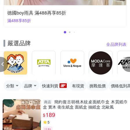
德國boy雨具 滿488再享85折
滿488享85折
嚴選品牌
全品牌列表
分類
品牌
快速到貨
有現貨
挑戰低價
價格低到
簡約復古胡桃木紋桌面紙巾盒 木質紙巾
商店
盒 實木 衛生紙盒 面紙盒 抽紙盒 北歐風
189
$
5
活動