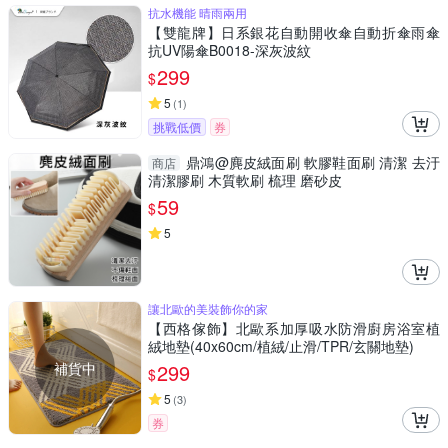
抗水機能 晴雨兩用
【雙龍牌】日系銀花自動開收傘自動折傘雨傘
抗UV陽傘B0018-深灰波紋
299
$
5
(
1
)
挑戰低價
券
鼎鴻@麂皮絨面刷 軟膠鞋面刷 清潔 去汙
商店
清潔膠刷 木質軟刷 梳理 磨砂皮
59
$
5
讓北歐的美裝飾你的家
【西格傢飾】北歐系加厚吸水防滑廚房浴室植
絨地墊(40x60cm/植絨/止滑/TPR/玄關地墊)
補貨中
299
$
5
(
3
)
券