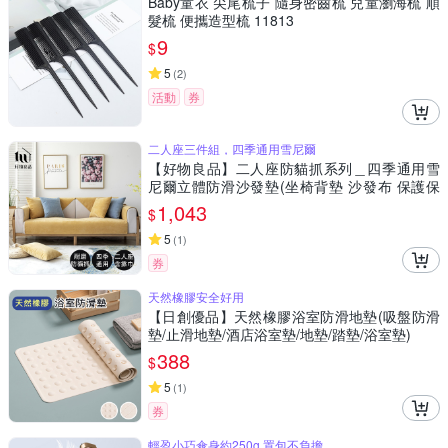
Baby童衣 尖尾梳子 隨身密齒梳 兒童瀏海梳 順
髮梳 便攜造型梳 11813
9
$
5
(
2
)
活動
券
二人座三件組，四季通用雪尼爾
【好物良品】二人座防貓抓系列＿四季通用雪
尼爾立體防滑沙發墊(坐椅背墊 沙發布 保護保
潔墊 靠背巾)
1,043
$
5
(
1
)
券
天然橡膠安全好用
【日創優品】天然橡膠浴室防滑地墊(吸盤防滑
墊/止滑地墊/酒店浴室墊/地墊/踏墊/浴室墊)
388
$
5
(
1
)
券
輕盈小巧傘身約250g 置包不負擔