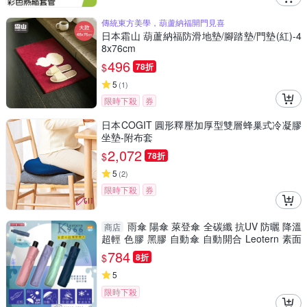
傳統東方美學，葫蘆納福開門見喜
日本霜山 葫蘆納福防滑地墊/腳踏墊/門墊(紅)-4
8x76cm
496
$
78折
5
(
1
)
限時下殺
券
日本COGIT 圓形釋壓加厚型雙層蜂巢式冷凝膠
坐墊-附布套
2,072
$
78折
5
(
2
)
限時下殺
券
雨傘 陽傘 萊登傘 全碳纖 抗UV 防曬 降溫
商店
超輕 色膠 黑膠 自動傘 自動開合 Leotern 素面
四色可選
784
$
8折
5
限時下殺