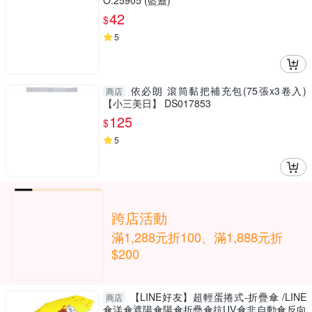
O.25905 (藍蓋)
42
$
5
依必朗 滾筒黏把補充包(75張x3卷入)
商店
【小三美日】 DS017853
125
$
5
跨店活動
滿1,288元折100、滿1,888元折
$200
【LINE好友】超輕蛋捲式-折疊傘 /LINE
商店
傘洋傘遮陽傘陽傘折疊傘抗UV傘非自動傘反向