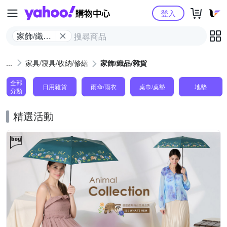
Yahoo購物中心
登入
家飾/織品/
雜貨
家具/寢具/收納/修繕
家飾/織品/雜貨
全部
日用雜貨
雨傘/雨衣
桌巾/桌墊
地墊
分類
精選活動