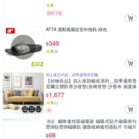
5
限時下殺
ATTA 運動風圖紋室外拖鞋-綠色
349
$
補貨中
5
(
3
)
四人座五件組，四季通用雪尼爾
【好物良品】四人座防貓抓系列＿四季通用雪
尼爾立體防滑沙發墊(坐椅背墊 沙發布 保護保
潔墊 靠背巾)
1,677
$
5
(
1
)
券
貓咪遙控器磁吸架 磁吸式貼片磁吸掛勾
商店
壁掛貼壁掛磁吸貼 牆面收納遙控器貼片 引磁片
磁力貼
68
$