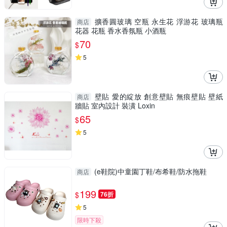
擴香圓玻璃 空瓶 永生花 浮游花 玻璃瓶
商店
花器 花瓶 香水香氛瓶 小酒瓶
70
$
5
壁貼 愛的綻放 創意壁貼 無痕壁貼 壁紙
商店
牆貼 室內設計 裝潢 Loxin
65
$
5
(e鞋院)中童園丁鞋/布希鞋/防水拖鞋
商店
199
$
76折
5
限時下殺