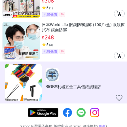
308
$
5
(
1
)
挑戰低價
券
日本World Life 眼鏡防霧濕巾(100片/盒) 眼鏡擦
拭布 鏡面防霧
248
$
5
(
3
)
挑戰低價
券
BIGBS利器五金工具儀錶旗艦店
Yahoo台灣電子商務 版權所有 © 2026 服務條款(
更新
)