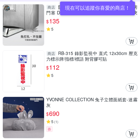
防風門塞 活動門擋 鋅合金 免打孔門擋 房
現在可以追蹤你喜愛的商店！
商店
門塞 DS-S120 酒店抵門 阻止關門器 門縫防夾
手 門後擋
135
$
5
RB-315 錄影監視中 直式 12x30cm 壓克
商店
力標示牌/指標/標語 附背膠可貼
112
$
5
YVONNE COLLECTION 兔子立體面紙套-迷霧
灰
690
$
5
(
1
)
券