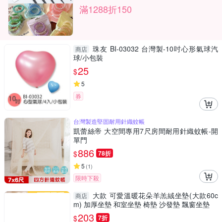
滿1288折150
珠友 BI-03032 台灣製-10吋心形氣球汽
商店
球/小包裝
25
$
5
券
台灣製造堅固耐用針織蚊帳
凱蕾絲帝 大空間專用7尺房間耐用針織蚊帳-開
單門
886
$
78折
5
(
1
)
限時下殺
大款 可愛溫暖花朵羊羔絨坐墊(大款60c
商店
m) 加厚坐墊 和室坐墊 椅墊 沙發墊 飄窗坐墊
203
$
7折