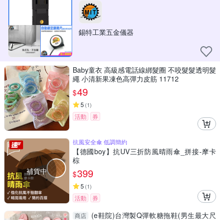
錫特工業五金儀器
Baby童衣 高級感電話線綁髮圈 不咬髮髮透明髮
繩 小清新果凍色高彈力皮筋 11712
49
$
5
(
1
)
活動
券
抗風安全傘 低調簡約
【德國boy】抗UV三折防風晴雨傘_拼接-摩卡
棕
補貨中
399
$
5
(
1
)
活動
券
(e鞋院)台灣製Q彈軟糖拖鞋(男生最大尺
商店