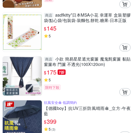
asdfkitty*日本MSA小花 幸運草 盒裝塑膠
商店
袋/點心袋/包裝袋-裝麵包.餅乾.糖果-日本正版
145
$
5
小款 簡易星星遮光窗簾 魔鬼氈窗簾 黏貼
商店
窗簾布 門簾 不透光(100X120cm)
175
$
7折
5
限時下殺
抗風安全傘 低調簡約
【德國boy】抗UV三折防風晴雨傘_立方-午夜
藍
399
$
5
(
3
)