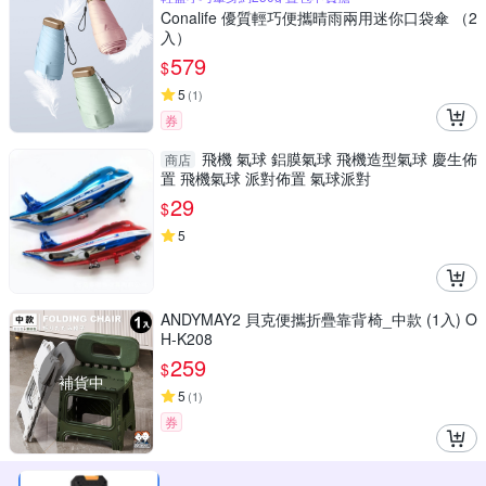
Conalife 優質輕巧便攜晴雨兩用迷你口袋傘 （2
入）
579
$
5
(
1
)
券
飛機 氣球 鋁膜氣球 飛機造型氣球 慶生佈
商店
置 飛機氣球 派對佈置 氣球派對
29
$
5
ANDYMAY2 貝克便攜折疊靠背椅_中款 (1入) O
H-K208
259
$
補貨中
5
(
1
)
券