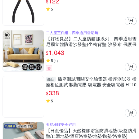
122
$
5
二人座三件組，四季通用雪尼爾
【好物良品】二人座防貓抓系列＿四季通用雪
尼爾立體防滑沙發墊(坐椅背墊 沙發布 保護保
潔墊 靠背巾)
1,043
$
5
(
1
)
券
插座測試開關安全驗電器 插座測試器 插
商店
座相位測試 數顯電壓 驗電器 安全驗電器 HT10
6B
338
$
5
天然橡膠安全好用
【日創優品】天然橡膠浴室防滑地墊(吸盤防滑
墊/止滑地墊/酒店浴室墊/地墊/踏墊/浴室墊)