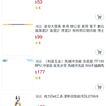
53
$
5
迷你大螢幕 車用 辦公室 家用 電子 數位
商店
溫濕度計 溫度計 溼度計 有時間日期功能 博士
特汽修
99
$
5
《利器五金》馬桶沖洗槍 洗屁股 TF150
商店
BPU 沖便器 延長水管 馬桶沖洗器 304不鏽鋼馬
桶噴槍
177
$
5
得力Deli工具-塑料切割鉗/EDL2706/6
商店