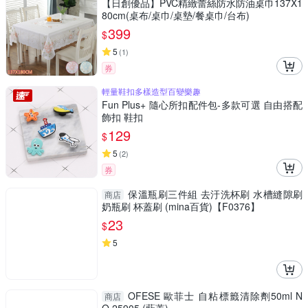
【日創優品】PVC精緻蕾絲防水防油桌巾137X1
80cm(桌布/桌巾/桌墊/餐桌巾/台布)
399
$
5
(
1
)
券
輕量鞋扣多樣造型百變樂趣
Fun Plus+ 隨心所扣配件包-多款可選 自由搭配
飾扣 鞋扣
129
$
5
(
2
)
券
保溫瓶刷三件組 去汙洗杯刷 水槽縫隙刷
商店
奶瓶刷 杯蓋刷 (mina百貨)【F0376】
23
$
5
OFESE 歐菲士 自粘標籤清除劑50ml N
商店