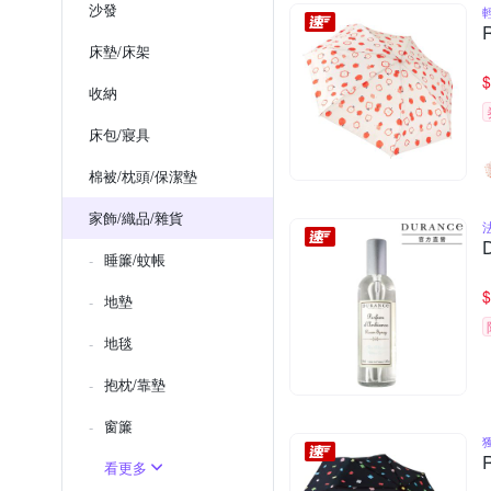
沙發
床墊/床架
$
收納
床包/寢具
棉被/枕頭/保潔墊
家飾/織品/雜貨
睡簾/蚊帳
$
地墊
地毯
抱枕/靠墊
窗簾
看更多