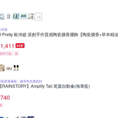
+5
公司貨
O Pretty 歐沛媞 原創手作質感陶瓷擴香擺飾【陶瓷擴香+草本精油
1,411
85折
限時下殺
券
加長尾翼傘面，後背包也遮的到
【RAINSTORY】Amplify Tail 尾翼自動傘(海軍藍)
740
券