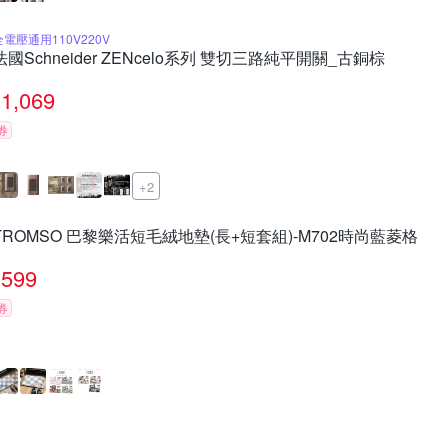
全電壓通用110V220V
法國Schneider ZENcelo系列 雙切三路純平開關_古銅棕
1,069
券
+2
TROMSO 巴黎樂活短毛絨地墊(長+短套組)-M702時尚藍菱格
599
券