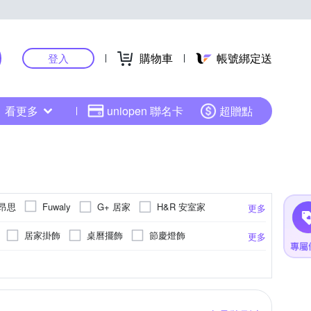
購物車
帳號綁定送
登入
看更多
uniopen 聯名卡
超贈點
朵昂思
G+ 居家
H&R 安室家
Fuwaly
更多
moz 瑞典
Madiggan 貝斯麗
Mr.Zakka
居家掛飾
桌曆擺飾
節慶燈飾
更多
SHIMOYAMA 霜山
TROMSO
TDN
枕
背靠墊/腿枕
節慶交換禮物
防撞地墊
安裝配件
法蘭絨
金色系
超細纖維
裝飾璧毯
黃色系
單開
磁吸扣
綠色系
記憶棉
涼墊/涼蓆墊
防潑水
藍色系
木質
23.5cm
24cm
24.5cm
25cm
更多
更多
更多
更多
更多
凱蕾絲帝
匠藝家居
半島良品
聯
30cm迷你聖誕樹
眼鏡架飾
壁紙
桌鐘
沙發套
單圖窗貼
29cm
29.5cm
Free size
棉花田
海夫健康生活館
源之氣
化妝鏡
簾桿
防潑水風雨衣
圖壁貼
絲質地毯
多圖窗貼