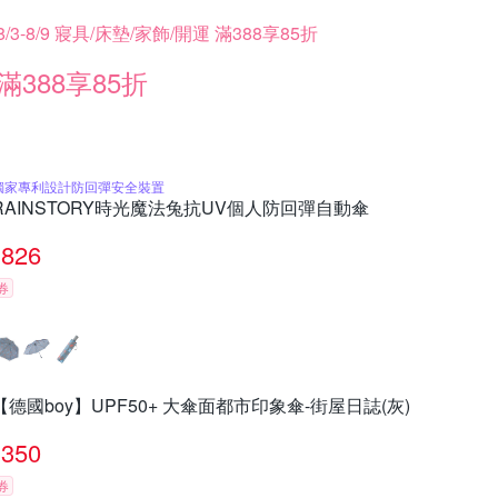
8/3-8/9 寢具/床墊/家飾/開運 滿388享85折
滿388享85折
獨家專利設計防回彈安全裝置
RAINSTORY時光魔法兔抗UV個人防回彈自動傘
826
券
【德國boy】UPF50+ 大傘面都市印象傘-街屋日誌(灰)
350
券