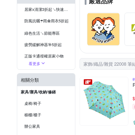
嚴選品牌
生活良品
絲薇諾
節慶花圈
金箔畫
午
沙發保潔墊
亞麻地毯
居家x清潔3折起↘快速到貨
其他地墊
其他地毯
防風抗曬☂️雨傘雨衣5折起
綠色生活↘節能專區
疲勞緩解神器🎯5折起
正版卡通授權居家小物
看更多
家飾/織品/雜貨 22008 筆
停電防災必備
相關分類
家具/寢具/收納/修繕
$
桌椅/椅子
櫥櫃/櫃子
辦公家具