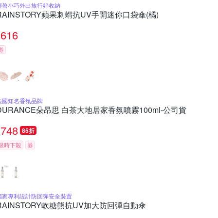
輕盈小巧外出旅行好收納
RAINSTORY蘋果刺蝟抗UV手開迷你口袋傘(橘)
616
券
法國知名香氛品牌
DURANCE朵昂思 白茶大地居家香氛噴霧100ml-公司貨
748
85折
限時下殺
券
獨家專利設計防回彈安全裝置
RAINSTORY軟糖熊抗UV加大防回彈自動傘