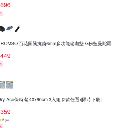
896
券
TROMSO 百花圖騰抗菌6mm多功能瑜珈墊-G粉藍曼陀羅
449
券
Dry-Ace保時潔 40x60cm 3入組 (2款任選)[限時下殺]
359
5
(
4
)
券