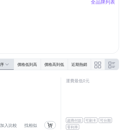
全品牌列表
傘電俠
日本旭川
山德力
畫框
立鏡
釘槍
餐椅套
DIY紗窗網
序
價格低到高
價格高到低
近期熱銷
運費最低0元
超商付款
可刷卡
可分期
加入比較
找相似
零利率