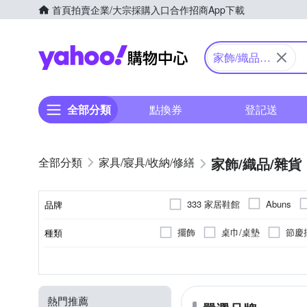
首頁
拍賣
企業/大宗採購入口
合作招商
App下載
Yahoo購物中心
家飾/織品/
雜貨
全部分類
點換券
登記送
家飾/織品/雜貨
家具/寢具/收納/修繕
333 家居鞋館
Abuns
品牌
HUS
IN-HOUSE
i
擺飾
桌巾/桌墊
節慶
種類
品牌名稱
O Pretty 歐沛媞
ONE H
半腰窗簾
落地窗簾
地毯
抗UV
聚酯纖維
黑色系
地墊/防滑墊
遮光
白色系
珪藻土
防強風
咖啡
人
多
S
M
L
XL
類型
顏色
尺寸
用途功能
主要材質
外框顏色
TENDAYS
UMBRA
7-8尺氣派聖誕樹
相框
避震地墊
25cm以上
固定
紅色系
照明
粉紅色系
鬧鐘
雪尼爾
爬行
玫
其
EVA/EPE
25.5cm
2
好物良品
寢室安居
熱門推薦
複製畫
面紙盒/套
音
珪藻/硅藻土地墊
榻榻米