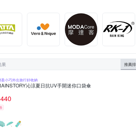
范登伯格
荷生活
西格傢飾
金德恩
雙龍牌
護立康
安枕
燭台
門檔
婚禮小物
蒙古包蚊帳
桌鏡
廚房壁貼
椅腳套
地板
膠帶
仿真盆栽
工作梯
結果
推薦排
輕盈小巧外出旅行好收納
RAINSTORY沁涼夏日抗UV手開迷你口袋傘
440
券