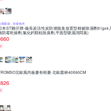
防潮吸濕，有被無患
日本ST雞仔牌-備長炭活性炭防潮脫臭放置型棉被除濕劑51gx4入
褥防霉乾燥劑,氯化鈣顆粒除臭劑,平面型吸濕消悶臭)
660
券
TROMSO北歐風尚板畫有框畫-北歐叢林40X60CM
826
券