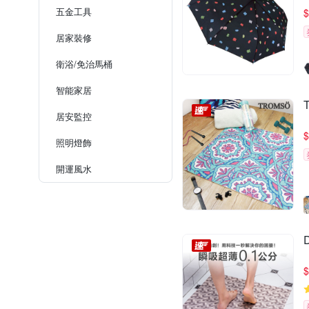
五金工具
$
居家裝修
衛浴/免治馬桶
智能家居
居安監控
$
照明燈飾
開運風水
$