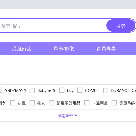
搜尋
必逛好店
刷卡/超取
會員專享
Baby 童衣
DURANCE 
ANDYMAY2
boy
COMET
IKEHIKO 日本池彥
LOG 樂格
ModaCore 摩達客
SFun
擺飾
掛畫
抱枕
節慶派對用品
卡通商品
節慶吊飾
Reddot 紅點生活
OUSE
PHILIPPI
rainstory
rento
長門簾
5-6尺落地聖誕樹
鑰匙圈
≥10尺大型聖誕樹
腰靠
色系
造絲
圖壁貼
快乾
塑膠
卡其色系
玄關/門墊
雙開
多色系
超大傘面
走道毯/床邊毯
灰色系
防蚊
橡膠
掛鐘
米色系
防塵
棉
單人椅墊
動物毛皮
可站立
銀色系
2XL
3XL
EVA/EPE/XPE
Free Size
21~25cm
22.5cm
23cm
展開全部
YVONNE 以旺傢飾
伊美居
其他品牌
Wpc.
Zippo
3-4尺居家聖誕樹
60cm桌上型聖誕樹
原作
存錢筒
春
墊/遊戲墊
瑰色系
他
透明
羊毛/仿皮地毯
橘色系
長毛地毯
巧拼墊
沙發椅墊
6cm
26.5cm
27cm
27.5cm
28cm
28.5cm
帕斯特
新生活家
日創優品
日本丸真
格藍傢飾
樂盒
壁鏡
地球儀
節慶壁貼
節慶組合包
頸枕
沙發罩
美臀/ 矯正坐姿墊
座鐘
和室/ 打禪坐墊
單