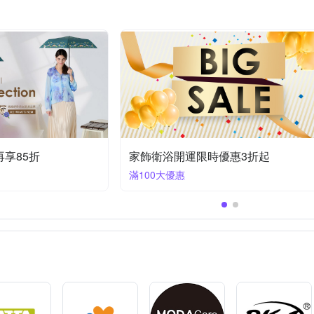
絲薇諾
維諾妮卡
范登伯格
荷生活
金德恩
簾
節慶組合包
蒙古包蚊帳
金箔畫
節慶花圈
四方
地板
廚房壁貼
餐椅套
仿真盆栽
工作梯
釘槍
日常溫柔相伴💝【維諾妮卡】舒適禮遇9折起
【夏日特選】居家好穿 指定商品85折
滿1件享85折