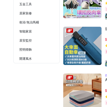
五金工具
居家裝修
衛浴/免治馬桶
智能家居
$
居安監控
照明燈飾
開運風水
$