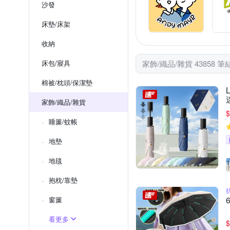
沙發
床墊/床架
收納
床包/寢具
家飾/織品/雜貨 43858 筆
棉被/枕頭/保潔墊
家飾/織品/雜貨
$
睡簾/蚊帳
地墊
地毯
抱枕/靠墊
窗簾
看更多
$