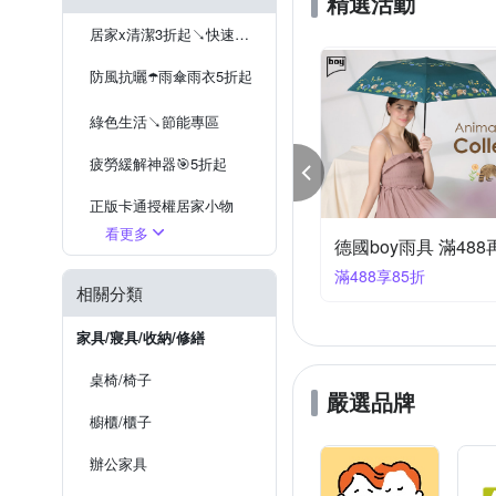
精選活動
海夫健康生活館
源之氣
頸枕
落地窗紗
短門
多圖窗貼
亞麻地毯
居家x清潔3折起↘快速到貨
山德力
其他地毯
防風抗曬☂️雨傘雨衣5折起
綠色生活↘節能專區
疲勞緩解神器🎯5折起
正版卡通授權居家小物
看更多
飾衛浴開運限時優惠3折起
停電防災必備
00大優惠
滿1件享9折
相關分類
家具/寢具/收納/修繕
桌椅/椅子
嚴選品牌
櫥櫃/櫃子
辦公家具