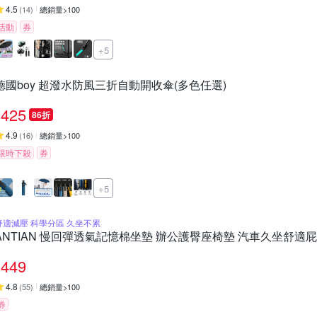
4.5
(
14
)
總銷量>100
活動
券
+5
德國boy 超潑水防風三折自動開收傘(多色任選)
425
86折
4.9
(
16
)
總銷量>100
限時下殺
券
+5
舒適減壓 科學分區 久坐不累
ANTIAN 慢回彈透氣記憶棉坐墊 辦公護臀座椅墊 汽車久坐舒適
449
4.8
(
55
)
總銷量>100
券