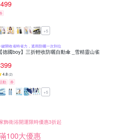
499
券
+5
一鍵開收省時省力，遮雨防曬一次到位
【德國boy】三折輕收防曬自動傘 _雪精靈山雀
399
4.8
(
2
)
活動
券
+5
家飾衛浴開運限時優惠3折起
滿100大優惠