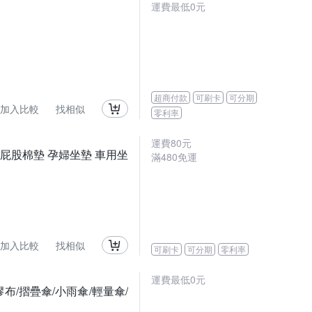
運費最低0元
超商付款
可刷卡
可分期
加入比較
找相似
零利率
運費80元
 屁股棉墊 孕婦坐墊 車用坐
滿480免運
加入比較
找相似
可刷卡
可分期
零利率
運費最低0元
膠布/摺疊傘/小雨傘/輕量傘/