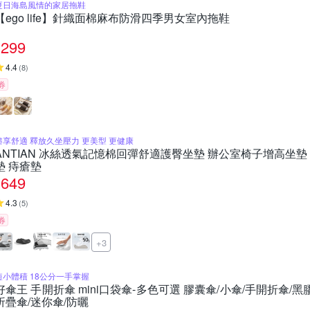
夏日海島風情的家居拖鞋
【ego life】針織面棉麻布防滑四季男女室內拖鞋
299
4.4
(
8
)
券
盡享舒適 釋放久坐壓力 更美型 更健康
ANTIAN 冰絲透氣記憶棉回彈舒適護臀坐墊 辦公室椅子增高坐墊
墊 痔瘡墊
649
4.3
(
5
)
券
+3
短小體積 18公分一手掌握
好傘王 手開折傘 mini口袋傘-多色可選 膠囊傘/小傘/手開折傘/黑
折疊傘/迷你傘/防曬