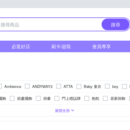
搜尋
必逛好店
刷卡/超取
會員專享
Baby 童衣
Ambience
ANDYMAY2
ATTA
boy
&R 安室家
IKEHIKO 日本池彥
LIF
IN-HOUSE
iSFun
擺飾
節慶擺飾
掛畫
門上標誌牌
抱枕
居家掛飾
沛媞
Reddot 紅點生活
S
PHILIPPI
rainstory
rento
腰窗簾
落地窗簾
簾桿
節慶燈飾
背靠墊/腿枕
5-
勾
藻土
圖壁貼
超大傘面
可黏貼；商品內含背膠
塑膠
玄關/門墊
雙開
走道毯/床邊毯
遮光
可釘掛；商品內含釘勾
安裝配件
橡膠
裝飾璧毯
棉
單開
動物毛皮
掛鐘
可黏貼；但
固定
XL
2XL
EVA/EPE/XPE
3XL
Free Size
21~25cm
22.5cm
展開全部
YVONNE 以旺傢飾
下雨的聲音
MBRA
Wpc.
Zippo
派聖誕樹
3-4尺居家聖誕樹
60cm桌上型聖誕樹
節慶交換禮物
地墊
沙發椅墊
避震地墊
壁紙
沙發套
爬行墊/遊戲
5cm
26cm
26.5cm
27cm
27.5cm
28cm
28
台客嚴選
好物良品
寢室安居
帕斯特
日創優品
音樂盒
壁鏡
婚禮小物
春聯
面紙盒/套
地球
墊
和室/ 打禪坐墊
沙發罩
榻榻米
美臀/ 矯正坐姿墊