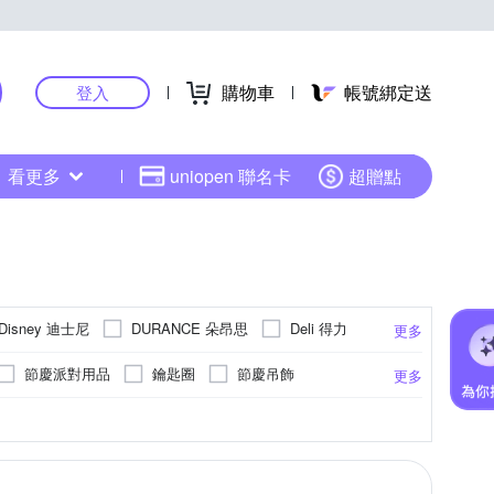
購物車
帳號綁定送
登入
看更多
uniopen 聯名卡
超贈點
Disney 迪士尼
DURANCE 朵昂思
Deli 得力
更多
E 徠福
LOG 樂格
ModaCore 摩達客
節慶派對用品
鑰匙圈
節慶吊飾
更多
ANRIO 三麗鷗
SHIMOYAMA 霜山
6尺落地聖誕樹
≥10尺大型聖誕樹
腰靠枕
商品不含背膠
單人椅墊
法蘭絨
防蚊
高爾夫球傘
超細纖維
羊毛/仿皮地毯
記憶棉
可站立
涼墊/涼蓆墊
木質
防塵
23cm
23.5cm
24cm
24.5cm
更多
更多
更多
更多
伊美居
其他品牌
凱蕾絲帝
存錢筒
防潑水風雨衣
化妝鏡
墊
桌鐘
珪藻/硅藻土地墊
絲質地毯
.5cm
29cm
29.5cm
Free size
日本丸真
格藍傢飾
棉花田
儀
眼鏡架飾
斗篷雨衣
節慶壁貼
單圖壁貼
沙發保潔墊
椅腳套