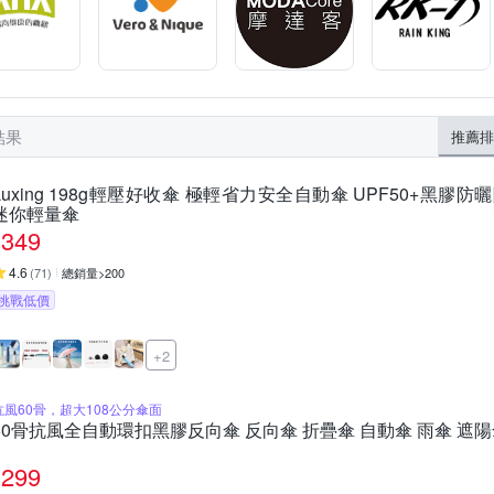
結果
推薦排
Luxing 198g輕壓好收傘 極輕省力安全自動傘 UPF50+黑
迷你輕量傘
349
4.6
(
71
)
總銷量>200
挑戰低價
+2
抗風60骨，超大108公分傘面
60骨抗風全自動環扣黑膠反向傘 反向傘 折疊傘 自動傘 雨傘 遮陽
299