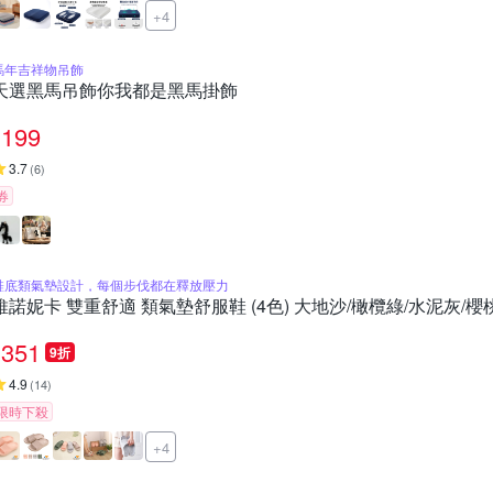
+4
馬年吉祥物吊飾
天選黑馬吊飾你我都是黑馬掛飾
199
3.7
(
6
)
券
鞋底類氣墊設計，每個步伐都在釋放壓力
維諾妮卡 雙重舒適 類氣墊舒服鞋 (4色) 大地沙/橄欖綠/水泥灰/櫻
351
9折
4.9
(
14
)
限時下殺
+4