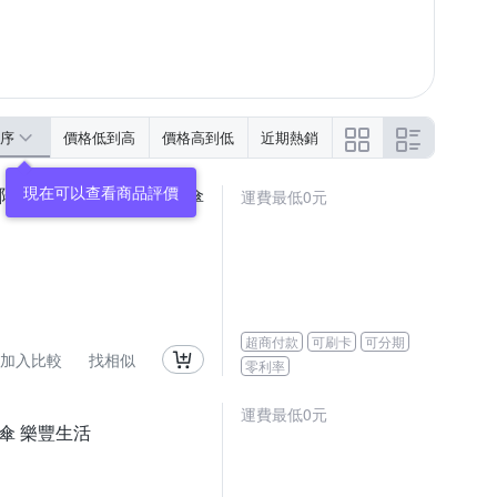
序
價格低到高
價格高到低
近期熱銷
膠防曬陽傘 折疊傘晴雨傘口袋傘
運費最低0元
超商付款
可刷卡
可分期
加入比較
找相似
零利率
運費最低0元
傘 樂豐生活