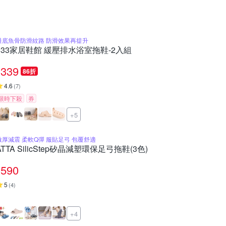
鞋底魚骨防滑紋路 防滑效果再提升
333家居鞋館 緩壓排水浴室拖鞋-2入組
339
86折
4.6
(
7
)
限時下殺
券
+5
激厚減震 柔軟Q彈 服貼足弓 包覆舒適
ATTA SilicStep矽晶減塑環保足弓拖鞋(3色)
590
5
(
4
)
+4