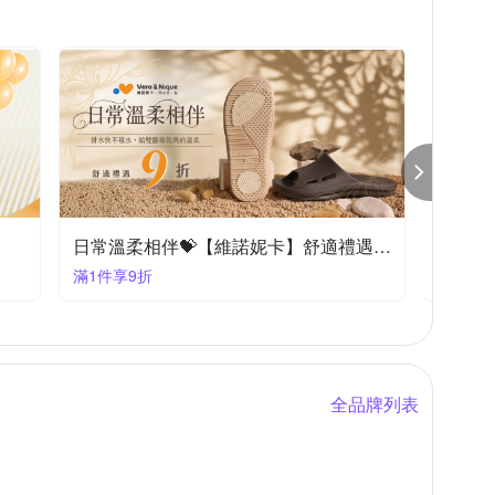
雙龍牌
護立康
傘電俠
日本旭川
蚊帳
燭台
膠帶
DIY紗窗網
其他地墊
起
夏日輕著感 三花舒適內著.棉襪全館7折up!
滿594大優惠
全品牌列表