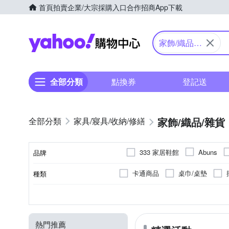
首頁
拍賣
企業/大宗採購入口
合作招商
App下載
Yahoo購物中心
家飾/織品/
雜貨
全部分類
點換券
登記送
家飾/織品/雜貨
家具/寢具/收納/修繕
333 家居鞋館
Abuns
品牌
G+ 居家
H
Fuwaly
卡通商品
桌巾/桌墊
種類
品牌名稱
O Pretty 歐
Mr.Zakka
長門簾
桌曆擺飾
半
地毯
抗UV
聚酯纖維
否
可釘掛；但商品不含釘
地墊/防滑墊
快乾
人造絲
防強風
珪
多
XS
S
M
L
類型
顏色
尺寸
用途功能
主要材質
黏貼/釘掛
TROMSO
TDN
U
原作
相框
7-8尺氣
長毛地毯
磁吸扣
雪尼爾
25cm以上
防潑水
鬧鐘
防撞
照明
25cm
25.
匠藝家居
半島良品
熱門推薦
複製畫
30cm迷你聖誕樹
單圖窗貼
座鐘
巧拼