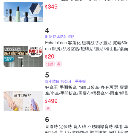
迷你輕量傘
349
$
耐熱 防水防油壁貼
EchainTech 客製化 磁磚紋防水牆貼 寬幅60c
m (廚房貼/浴室貼/磁磚貼/牆貼/檯面貼/桌面
貼/壁貼/壁紙/門貼/防水防油/耐熱)
20
$
活動
券
短小體積 18公分一手掌握
好傘王 手開折傘 mini口袋傘-多色可選 膠囊
傘/小傘/手開折傘/黑膠布/摺疊傘/小雨傘/輕量
傘/折疊傘/迷你傘/防曬
499
$
券
盲道磚 定位磚 盲人磚 不銹鋼導盲磚 機場 車
站地磚 盲人行道指路磚 導盲設施 MIT-BR30