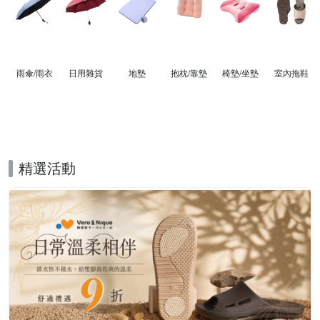
雨傘/雨衣
日用雜貨
地墊
抱枕/靠墊
椅墊/坐墊
室內拖鞋
精選活動