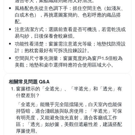
適合冬天，聚酯纖維則耐用又好清洗。
風格配色先從主色調下手：
抓住空間主色（如淺灰、
白或木色），再挑選圖案簡約、色彩呼應的織品搭
配。
注意清潔方式：
選購前查看是否可機洗，若需乾洗或
易勾紗，日後保養會較麻煩。
功能性看清楚：
窗簾需注意遮光等級；地墊找防滑設
計；抱枕套最好有可拆洗拉鍊設計。
空間與尺寸事先測量：
窗簾寬度約為窗戶1.5倍較為
美觀；地墊和桌巾選擇時應符合使用區域大小。
相關常見問題 Q&A
窗簾標示的「全遮光」、「半遮光」和「透光」有
什麼差別？
「全遮光」能幾乎完全阻擋陽光，白天室內也能保
持昏暗，適合淺眠族與臥房使用；「半遮光」可保
有明亮度，又能避免強光直射，適合客廳或工作
區；「透光」如紗簾，美觀但遮蔽性差，建議搭配
厚簾使用。