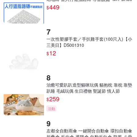
SP
449
$
一次性塑膠手套／手扒雞手套(100只入)【小
三美日】DS001310
12
$
治癒可愛趴趴造型貓咪玩偶 貓抱枕 靠枕 靠墊
趴睡 毛絨玩偶 生日禮物 聖誕節 情人節
259
$
活動
左都全自動雨傘 一鍵開合自動傘 環扣自動傘
折疊傘 反向傘 遮陽傘 自動反向傘 防風 八骨