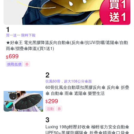
買一送一 限時下殺
★好傘王 電光黑膠降溫反向自動傘(反向傘/抗UV/防曬/遮陽傘/自動
雨傘/摺疊傘降溫)(買1送1)
699
$
挑戰低價
券
抗風60骨，超大108公分傘面
60骨抗風全自動環扣黑膠反向傘 反向傘 折疊
傘 自動傘 雨傘 遮陽傘 樂豐生活
299
$
活動
券
Luxing 198g輕壓好收傘 極輕省力安全自動傘
UPF50+黑膠防曬陽傘 折疊傘晴雨傘口袋傘