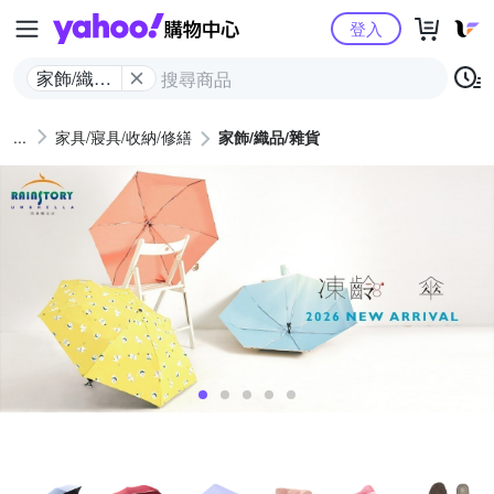
Yahoo購物中心
登入
家飾/織品/
雜貨
家具/寢具/收納/修繕
家飾/織品/雜貨