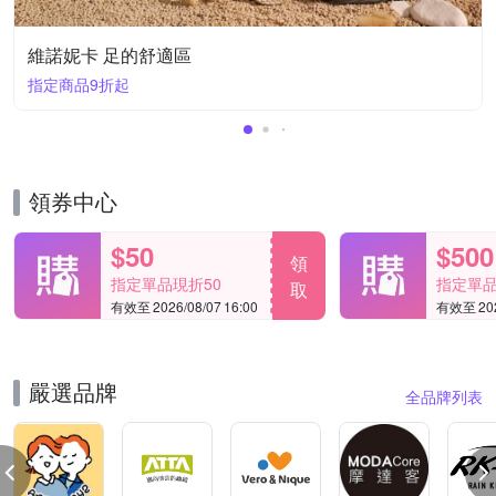
維諾妮卡 足的舒適區
指定商品9折起
領券中心
$50
$500
領
指定單品現折50
指定單品
取
有效至 2026/08/07 16:00
有效至 2026
嚴選品牌
全品牌列表