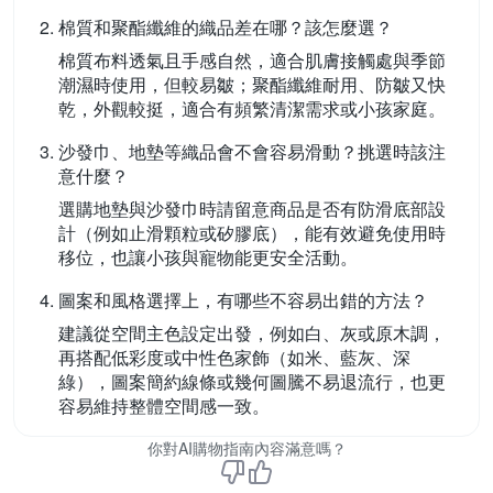
棉質和聚酯纖維的織品差在哪？該怎麼選？
棉質布料透氣且手感自然，適合肌膚接觸處與季節
潮濕時使用，但較易皺；聚酯纖維耐用、防皺又快
乾，外觀較挺，適合有頻繁清潔需求或小孩家庭。
沙發巾、地墊等織品會不會容易滑動？挑選時該注
意什麼？
選購地墊與沙發巾時請留意商品是否有防滑底部設
計（例如止滑顆粒或矽膠底），能有效避免使用時
移位，也讓小孩與寵物能更安全活動。
圖案和風格選擇上，有哪些不容易出錯的方法？
建議從空間主色設定出發，例如白、灰或原木調，
再搭配低彩度或中性色家飾（如米、藍灰、深
綠），圖案簡約線條或幾何圖騰不易退流行，也更
容易維持整體空間感一致。
你對AI購物指南內容滿意嗎？