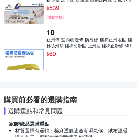
自動傘
539
$
限時下殺
止滑條 室內收邊條 防滑條 樓梯止滑地貼 樓
梯防滑墊 樓梯防滑貼 止滑貼 樓梯止滑條 MIT
-ASS4Y
69
$
購買前必看的選購指南
選購重點和常見問題
家飾/織品
選購重點
材質選擇有邏輯：
棉麻透氣適合潮濕氣候、絨布溫暖