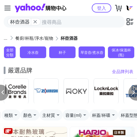
Yahoo購物中心
登入
杯壺酒器
餐廚/杯瓶/淨水/寵物
杯壺酒器
全部
保冰/保溫杯
冷水壺
杯子
琴音壺/煮水壺
分類
(瓶)
嚴選品牌
全品牌列表
種類
顏色
主材質
容量(ml)
杯蓋/杯碟
杯蓋型