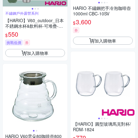
HARIO 不鏽鋼把手冷泡咖啡壺
不鏽鋼戶外露營系列
1000ml CBC-10SV
【HARIO】V60_outdoor_日本
3,600
$
不銹鋼水杯&飲料杯-可堆疊-32
券
0ml(O-VSM-30-HSV)
550
$
加入購物車
挑戰低價
券
加入購物車
【HARIO】圓型玻璃馬克對杯/
RDM-1824
HARIO V60雲朵80咖啡壺800
770