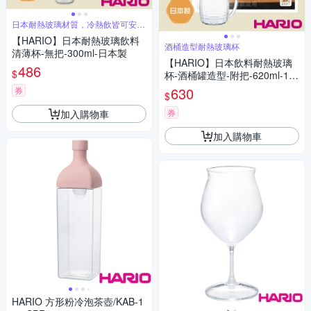
日本耐熱玻璃材質，冷熱飲皆可安心
盛裝
【HARIO】日本耐熱玻璃飲料
酒桶造型耐熱玻璃杯
清薄杯-無把-300ml-日本製
【HARIO】日本飲料耐熱玻璃
486
$
杯-酒桶罐造型-附把-620ml-1入
日本製
630
券
$
券
加入購物車
加入購物車
HARIO 方形粉冷泡茶壺/KAB-1