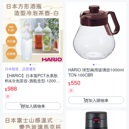
日本製造，品質優良
HARIO 球型兩用玻璃壺1000ml
TCN-100CBR
【HARIO】日本製PCT水果飲
料&冷泡茶壺-酒瓶造型-1200ml
550
$
-白色
988
$
券
券
加入購物車
加入購物車