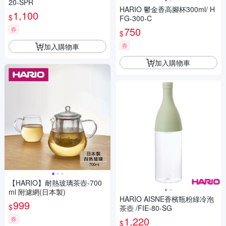
20-SPR
HARIO 鬱金香高腳杯300ml/ H
1,100
$
FG-300-C
750
券
$
券
加入購物車
加入購物車
【HARIO】耐熱玻璃茶壺-700
ml 附濾網(日本製)
HARIO AISNE香檳瓶粉綠冷泡
999
$
茶壺 /FIE-80-SG
1,220
券
$