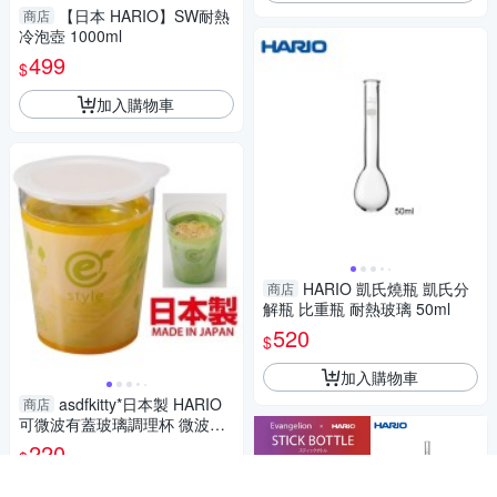
【日本 HARIO】SW耐熱
商店
冷泡壺 1000ml
499
$
加入購物車
HARIO 凱氏燒瓶 凱氏分
商店
解瓶 比重瓶 耐熱玻璃 50ml
520
$
加入購物車
asdfkitty*日本製 HARIO
商店
可微波有蓋玻璃調理杯 微波泡
麵杯-黃色 e-style-正版商品
220
$
加入購物車