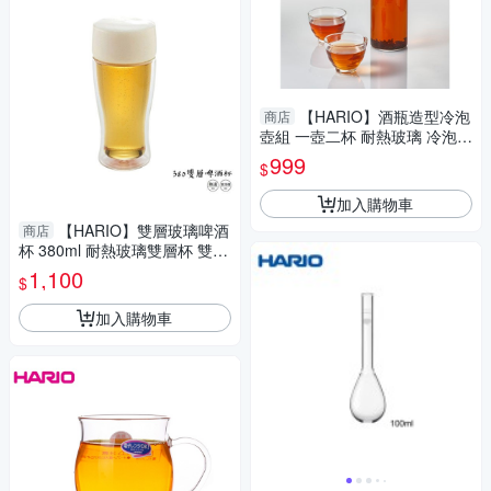
【HARIO】酒瓶造型冷泡
商店
壺組 一壺二杯 耐熱玻璃 冷泡壺
冷泡茶 泡茶壺
999
$
加入購物車
【HARIO】雙層玻璃啤酒
商店
杯 380ml 耐熱玻璃雙層杯 雙層
玻璃杯 玻璃啤酒杯 酒杯 玻璃杯
1,100
$
雙層杯
加入購物車