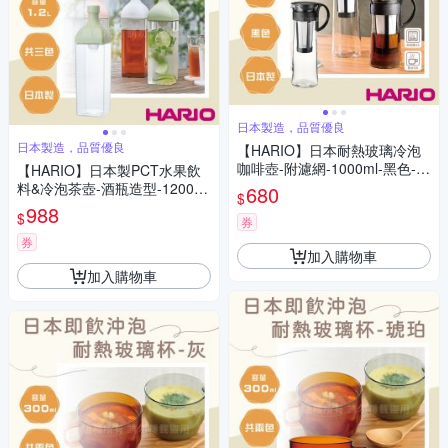
日本製造，品質優良
日本製造，品質優良
【HARIO】日本耐熱玻璃冷泡
咖啡壺-附濾網-1000ml-黑色-8
【HARIO】日本製PCT水果飲
杯專用(MCPN-14-B)
料&冷泡茶壺-酒瓶造型-1200ml
680
$
-綠色
988
$
券
券
加入購物車
加入購物車