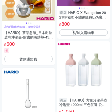
HARIO X Evangelion 20
商店
21聯名款 不鏽鋼隨身EVA魔法
瓶 140mL 新世紀福音戰士 初
800
$
號機 2號機
高清透耐熱玻璃，簡約設計
加入購物車
【HARIO】茶茶急須_日本耐熱
玻璃沖泡壺-附濾網隔熱墊-450
ml-丸型(CHJMN-45T)
600
$
券
貨到通知我
【HARIO】方形冷泡茶壺
商店
冷泡壺 1200ml 三色任選 公司
貨
1,050