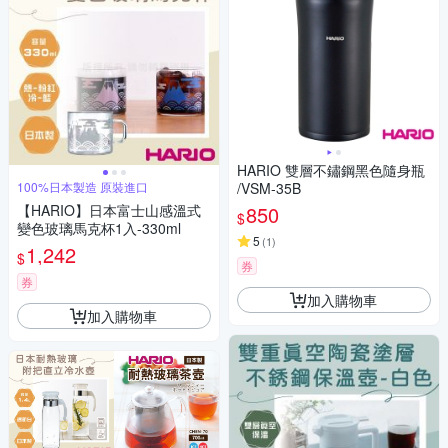
HARIO 雙層不鏽鋼黑色隨身瓶
100%日本製造 原裝進口
/VSM-35B
【HARIO】日本富士山感溫式
850
$
變色玻璃馬克杯1入-330ml
5
(
1
)
1,242
$
券
券
加入購物車
加入購物車