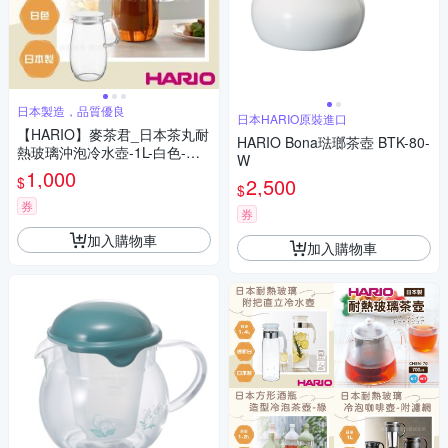
日本製造，品質優良
日本HARIO原裝進口
【HARIO】麥茶君_日本茶丸耐
HARIO Bona琺瑯茶壺 BTK-80-
熱玻璃沖泡冷水壺-1L-白色-日
W
本製
1,000
$
2,500
$
券
券
加入購物車
加入購物車