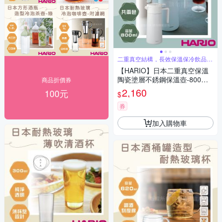
二重真空結構，長效保溫保冷飲品風
味更持久
【HARIO】日本二重真空保溫
陶瓷塗層不銹鋼保溫壺-800ml-
商品折價券
白色
2,160
100元
$
券
加入購物車