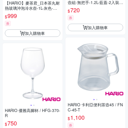
壺組-無把手-1.2L-藍蓋-2入裝-
【HARIO】麥茶君_日本茶丸耐
日本製
熱玻璃沖泡冷水壺-1L-灰色-日
720
$
本製
999
$
券
券
加入購物車
加入購物車
HARIO 卡利亞便利茶壺45 / FN
C-45-T
HARIO 優雅高腳杯 / HFG-370-
R
1,100
$
750
$
券