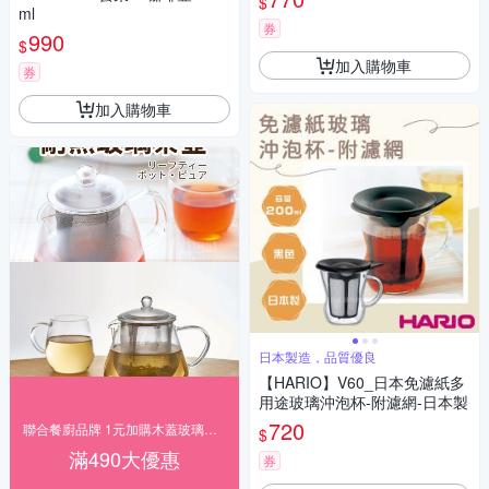
$
ml
券
990
$
加入購物車
券
加入購物車
日本製造，品質優良
【HARIO】V60_日本免濾紙多
用途玻璃沖泡杯-附濾網-日本製
720
聯合餐廚品牌 1元加購木蓋玻璃儲物罐740ml
$
滿490大優惠
券