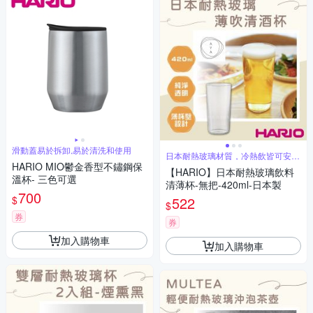
滑動蓋易於拆卸,易於清洗和使用
日本耐熱玻璃材質，冷熱飲皆可安心
盛裝
HARIO MIO鬱金香型不鏽鋼保
【HARIO】日本耐熱玻璃飲料
溫杯- 三色可選
清薄杯-無把-420ml-日本製
700
$
522
$
券
券
加入購物車
加入購物車