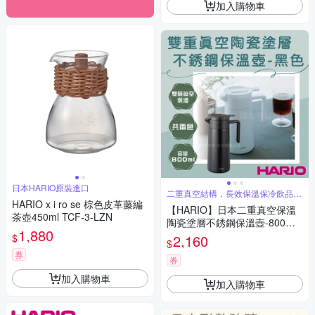
加入購物車
日本HARIO原裝進口
二重真空結構，長效保溫保冷飲品風
味更持久
HARIO x i ro se 棕色皮革藤編
【HARIO】日本二重真空保溫
茶壺450ml TCF-3-LZN
陶瓷塗層不銹鋼保溫壺-800ml-
1,880
黑色
$
2,160
$
券
券
加入購物車
加入購物車