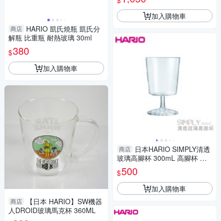
$
加入購物車
HARIO 凱氏燒瓶 凱氏分
商店
解瓶 比重瓶 耐熱玻璃 30ml
380
$
加入購物車
日本HARIO SIMPLY清透
商店
玻璃高腳杯 300mL 高腳杯 耐
熱玻璃 果汁杯 飲料杯 SIMPLY
500
$
S-GG-300
加入購物車
【日本 HARIO】SW機器
商店
人DROID玻璃馬克杯 360ML