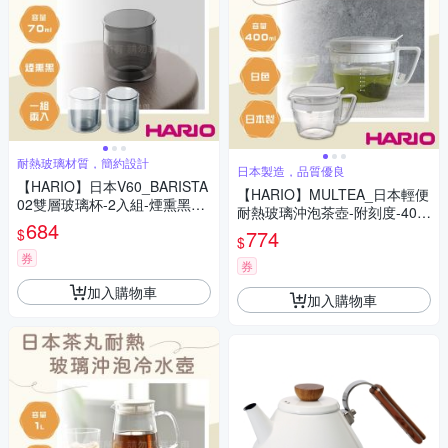
耐熱玻璃材質，簡約設計
日本製造，品質優良
【HARIO】日本V60_BARISTA
【HARIO】MULTEA_日本輕便
02雙層玻璃杯-2入組-煙熏黑70
耐熱玻璃沖泡茶壺-附刻度-400
ml
684
ml-白色
$
774
$
券
券
加入購物車
加入購物車