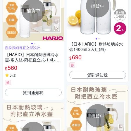
補貨中
補貨中
【日本HARIO】耐熱玻璃冷水
壺身採細長直立型設計
壺1400ml 2入組(白)
【HARIO】日本耐熱玻璃冷水
690
$
壺-兩入組-附把直立式-1.4L-日
本製
券
560
$
貨到通知我
5
(
2
)
券
貨到通知我
補貨中