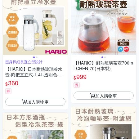
壺身採細長直立型設計
【HARIO】耐熱玻璃茶壺700m
l-CHEN-70(日本製)
【HARIO】日本耐熱玻璃冷水
壺-附把直立式-1.4L-透明色-日
999
$
本製(RPBN-14-TW)
360
$
券
券
加入購物車
加入購物車