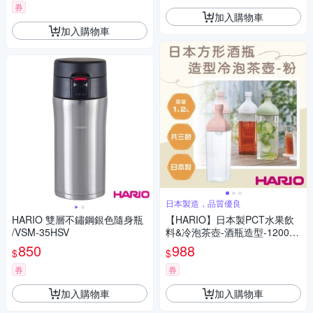
券
加入購物車
加入購物車
日本製造，品質優良
HARIO 雙層不鏽鋼銀色隨身瓶
【HARIO】日本製PCT水果飲
/VSM-35HSV
料&冷泡茶壺-酒瓶造型-1200ml
-粉色
850
988
$
$
券
券
加入購物車
加入購物車