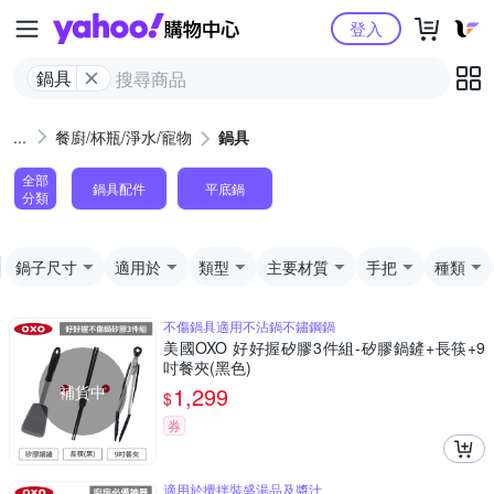
Yahoo購物中心
登入
鍋具
餐廚/杯瓶/淨水/寵物
鍋具
全部
鍋具配件
平底鍋
分類
鍋子尺寸
適用於
類型
主要材質
手把
種類
不傷鍋具適用不沾鍋不鏽鋼鍋
美國OXO 好好握矽膠3件組-矽膠鍋鏟+長筷+9
吋餐夾(黑色)
補貨中
1,299
$
券
適用於攪拌裝盛湯品及醬汁