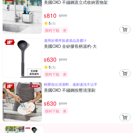
美國OXO 不鏽鋼直立式收納置物架
810
$
$
899
5
(
1
)
限時下殺
券
適用於攪拌裝盛湯品及醬汁
美國OXO 全矽膠長柄湯杓-大
630
$
$
699
5
(
1
)
限時下殺
券
輕壓按出清潔劑，邊刷邊洗不沾手
美國OXO 不鏽鋼按壓清潔刷
630
$
$
699
限時下殺
券