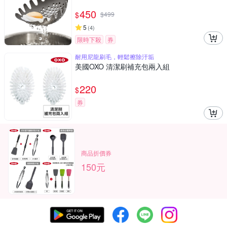
450
$
$
499
5
(
4
)
限時下殺
券
耐用尼龍刷毛，輕鬆擦除汙垢
美國OXO 清潔刷補充包兩入組
220
$
券
商品折價券
150元