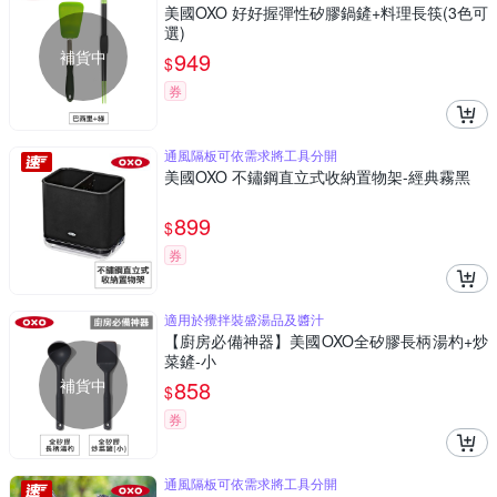
美國OXO 好好握彈性矽膠鍋鏟+料理長筷(3色可
選)
補貨中
949
$
券
通風隔板可依需求將工具分開
美國OXO 不鏽鋼直立式收納置物架-經典霧黑
899
$
券
適用於攪拌裝盛湯品及醬汁
【廚房必備神器】美國OXO全矽膠長柄湯杓+炒
菜鏟-小
補貨中
858
$
券
通風隔板可依需求將工具分開