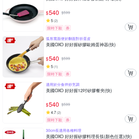
540
$
$
599
5
(
2
)
限時下殺
券
弧形寬面便於翻面對折蛋皮
美國OXO 好好握矽膠歐姆蛋神器(快)
540
$
$
599
5
(
1
)
限時下殺
券
適用於分食拌炒烹調
美國OXO 好好握12吋矽膠餐夾(快)
540
$
$
599
4.7
(
2
)
限時下殺
券
30cm長適用各種料理
美國OXO 好好握矽膠料理長筷(顏色任選)(快)