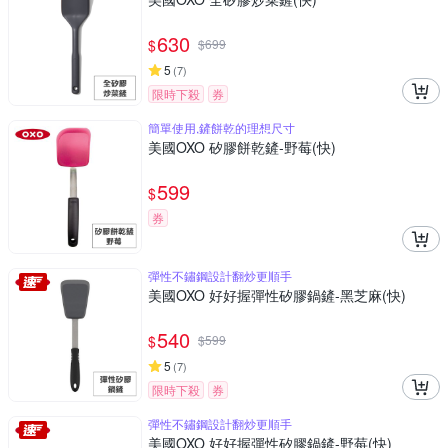
630
$
$
699
5
(
7
)
限時下殺
券
簡單使用,鏟餅乾的理想尺寸
美國OXO 矽膠餅乾鏟-野莓(快)
599
$
券
彈性不鏽鋼設計翻炒更順手
美國OXO 好好握彈性矽膠鍋鏟-黑芝麻(快)
540
$
$
599
5
(
7
)
限時下殺
券
彈性不鏽鋼設計翻炒更順手
美國OXO 好好握彈性矽膠鍋鏟-野莓(快)