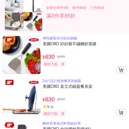
全館任單件9折、兩件88折，三件85折
滿3件享85折
彈性鏟面充分貼合鍋緣
美國OXO 好好握不鏽鋼炒菜鏟
630
$
$
699
限時下殺
券
2合1設計能放餐具與鍋蓋
美國OXO 直立式鍋蓋餐具架
630
$
$
699
5
(
6
)
限時下殺
券
翻炒煎煮各式料理超好用
美國OXO 全矽膠炒菜鏟(快)