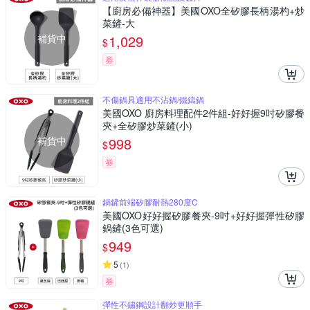
【廚房必備神器】美國OXO全矽膠長柄湯杓+炒
菜鏟-大
補貨中
1,029
$
券
不傷鍋具適用不沾鍋/鐵鑄鍋
美國OXO 廚房料理配件2件組-好好握9吋矽膠餐
夾+全矽膠炒菜鏟(小)
補貨中
998
$
券
鍋鏟前端矽膠耐熱280度C
美國OXO好好握矽膠餐夾-9吋+好好握彈性矽膠
鍋鏟(3色可選)
949
$
5
(
1
)
券
彈性不鏽鋼設計翻炒更順手