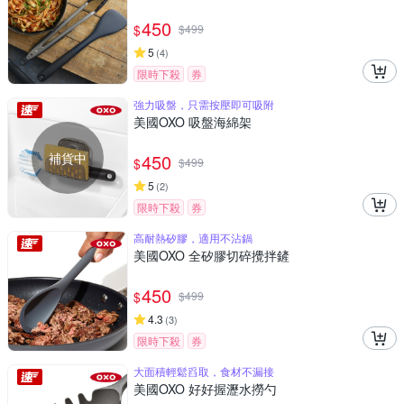
450
$
$
499
5
(
4
)
限時下殺
券
強力吸盤，只需按壓即可吸附
美國OXO 吸盤海綿架
補貨中
450
$
$
499
5
(
2
)
限時下殺
券
高耐熱矽膠，適用不沾鍋
美國OXO 全矽膠切碎攪拌鏟
450
$
$
499
4.3
(
3
)
限時下殺
券
大面積輕鬆舀取，食材不漏接
美國OXO 好好握瀝水撈勺