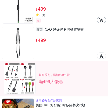
499
$
5
(
1
)
券
OXO 好好握 9 吋矽膠餐夾
商店
499
$
餐廚系列，滿額499出貨
滿499大優惠
適用於分食拌炒烹調
美國OXO 好好握9吋矽膠餐夾(快)