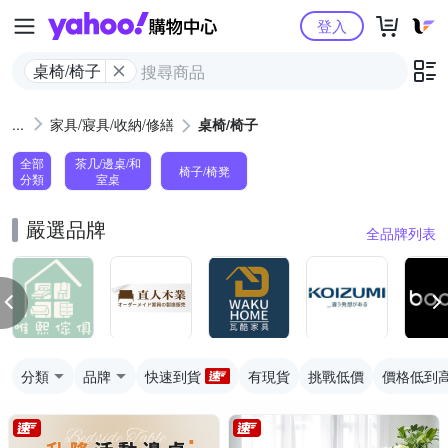
Yahoo購物中心
登入
桌椅/椅子
家具/寢具/收納/修繕
桌椅/椅子
全部
茶几/邊桌/和
椅子/椅凳
分類
室桌
嚴選品牌
全品牌列表
分類
品牌
快速到貨
有現貨
挑戰低價
價格低到