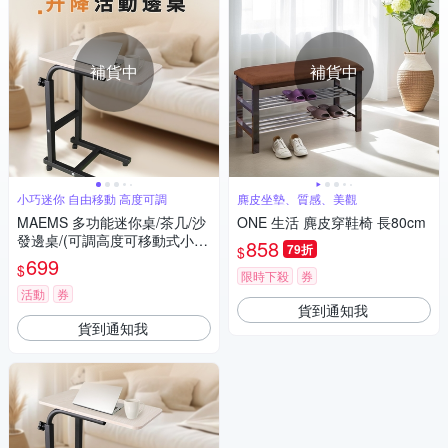
補貨中
補貨中
小巧迷你 自由移動 高度可調
麂皮坐墊、質感、美觀
MAEMS 多功能迷你桌/茶几/沙
ONE 生活 麂皮穿鞋椅 長80cm
發邊桌/(可調高度可移動式小
858
79折
$
桌)
699
$
限時下殺
券
活動
券
貨到通知我
貨到通知我