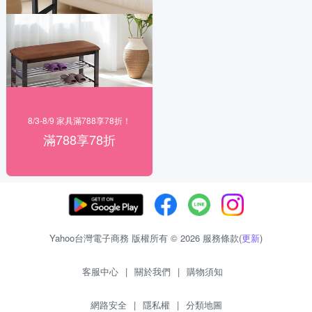
8/3-8/9 家具滿788享78折！
滿788享78折
Yahoo台灣電子商務 版權所有 © 2026 服務條款(
更新
)
客服中心
|
關於我們
|
購物須知
網路安全
|
隱私權
|
分類地圖