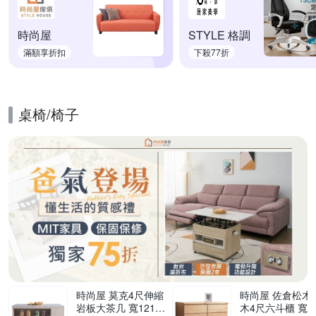
時尚屋
STYLE 格調
滿額享折扣
下殺77折
桌椅/椅子
的優惠推薦活動
時尚屋 莫克4尺伸縮
時尚屋 佐倉松木實
岩板大茶几 寬121x
木4尺六斗櫃 寬11