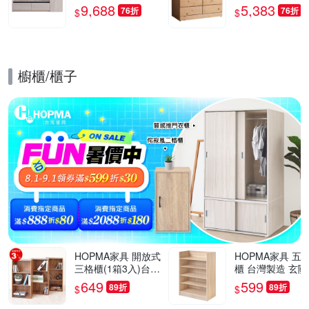
深60x高52.6公分-台
深58x高76cm
9,688
5,383
76折
76折
$
$
灣製/免組裝/茶几
櫥櫃/櫃子
的優惠推薦活動
HOPMA家具 開放式
HOPMA家具 五
三格櫃(1箱3入)台灣
櫃 台灣製造 玄關
製造 收納置物櫃 儲
開放收納櫃 置物
649
599
89折
89折
$
$
藏玄關櫃 展示空櫃-
櫃 鞋架-寬60 X 
寬40.5 x深24.5 x高8
X 高79.5cm