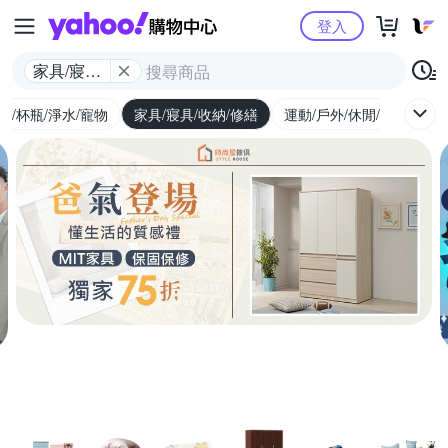
Yahoo購物中心
登入
家具/寢具/
收納/修繕
廚/杯瓶/淨水/寵物
家具/寢具/收納/修繕
運動/戶外/休閒/健身
機