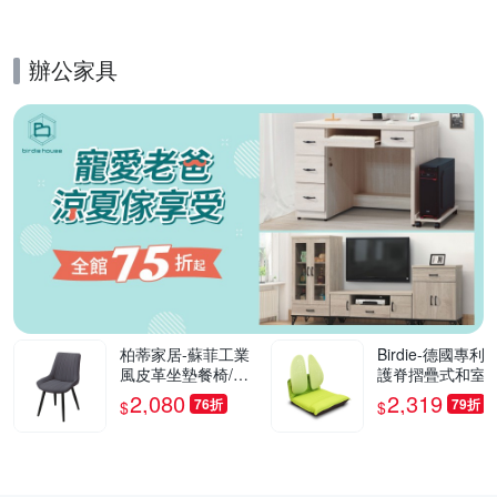
0cm
辦公家具
的優惠推薦活動
柏蒂家居-蘇菲工業
Birdie-德國專利
風皮革坐墊餐椅/休
護脊摺疊式和室椅
閒椅(單椅)-55x42x8
綠色-46x50x50c
2,080
2,319
76折
79折
$
$
2cm