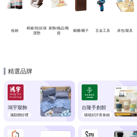
棉被/枕頭/保
家飾/織品/雜
收納
櫥櫃/櫃子
五金工具
床包/寢具
潔墊
貨
精選品牌
鴻宇寢飾
台隆手創館
滿額贈好禮
嘖嘖好評美食鍋