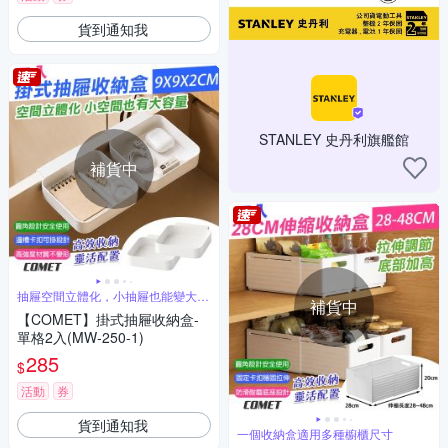
貨到通知我
STANLEY 史丹利旗艦館
補貨中
抽屜空間立體化，小抽屜也能變大容
補貨中
量
【COMET】掛式抽屜收納盒-
單格2入(MW-250-1)
285
$
活動
券
貨到通知我
一個收納盒適用多種櫥櫃尺寸