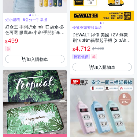
短小體積 18公分一手掌握
好傘王 手開折傘 mini口袋傘-多
快速夾頭安裝系統
色可選 膠囊傘/小傘/手開折傘/
DEWALT 得偉 美國 12V 無碳
黑膠布/摺疊傘/小雨傘/輕量傘/
499
刷160Nm衝擊起子機 (2.0Ah雙
$
折疊傘/迷你傘/防曬
電) (DCF801D2)
4,712
$4,800
券
$
挑戰低價
券
加入購物車
加入購物車