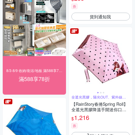
劑 清潔劑)
券
貨到通知我
8/3-8/9 收納/衛浴/地板 滿588享78折
滿588享78折
全遮光黑膠，陽光OUT、紫外線
BYE
【RainStory春捲Spring Roll】
全遮光黑膠降溫手開迷你口袋
傘(法式粉點)
1,216
$
券