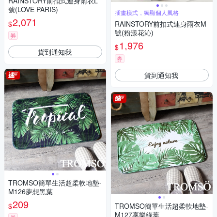
RAINSTORY前扣式連身雨衣L
號(LOVE PARIS)
插畫樣式，獨顯個人風格
2,071
$
RAINSTORY前扣式連身雨衣M
號(粉漾花沁)
券
1,976
$
貨到通知我
券
貨到通知我
TROMSO簡單生活超柔軟地墊-
M126夢想黑葉
209
$
TROMSO簡單生活超柔軟地墊-
M127享樂綠葉