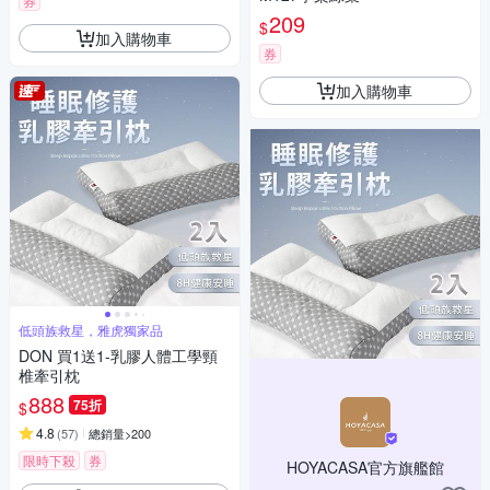
券
209
$
加入購物車
券
加入購物車
低頭族救星，雅虎獨家品
DON 買1送1-乳膠人體工學頸
椎牽引枕
888
75折
$
4.8
(
57
)
總銷量>200
限時下殺
券
HOYACASA官方旗艦館