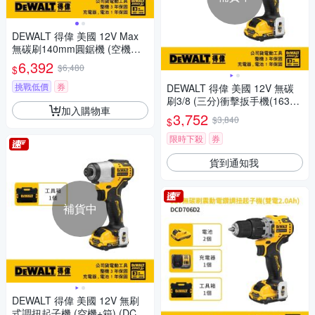
DEWALT 得偉 美國 12V Max
無碳刷140mm圓鋸機 (空機
+箱) (DCS512NK)
6,392
$6,480
$
挑戰低價
券
DEWALT 得偉 美國 12V 無碳
刷3/8 (三分)衝擊扳手機(163N
加入購物車
m) (空機+箱) (DCF902NK)
3,752
$3,840
$
限時下殺
券
貨到通知我
補貨中
DEWALT 得偉 美國 12V 無刷
式調扭起子機 (空機+箱) (DCF6