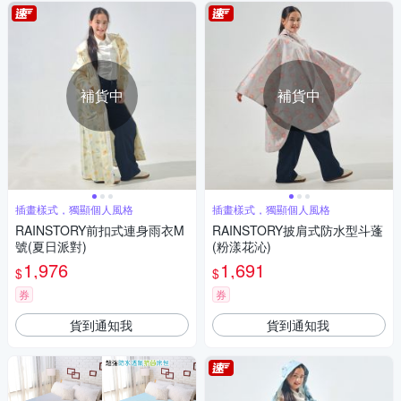
補貨中
補貨中
插畫樣式，獨顯個人風格
插畫樣式，獨顯個人風格
RAINSTORY前扣式連身雨衣M
RAINSTORY披肩式防水型斗蓬
號(夏日派對)
(粉漾花沁)
1,976
1,691
$
$
券
券
貨到通知我
貨到通知我