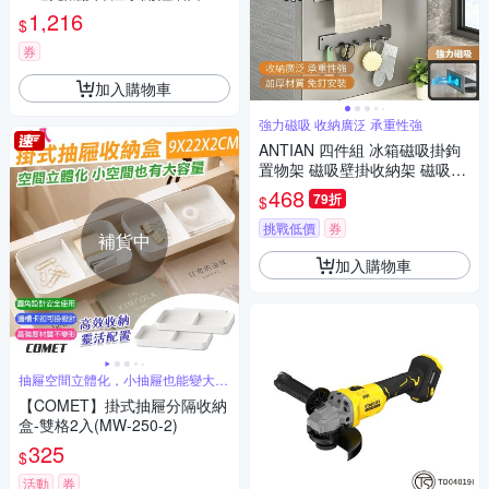
傘(泡澡時光)
1,216
$
券
加入購物車
強力磁吸 收納廣泛 承重性強
ANTIAN 四件組 冰箱磁吸掛鉤
置物架 磁吸壁掛收納架 磁吸掛
鉤 磁吸毛巾架
468
79折
$
挑戰低價
券
補貨中
加入購物車
抽屜空間立體化，小抽屜也能變大容
量
【COMET】掛式抽屜分隔收納
盒-雙格2入(MW-250-2)
325
$
活動
券