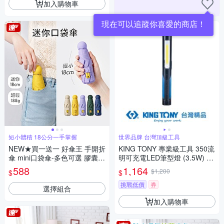
加入購物車
現在可以追蹤你喜愛的商店！
短小體積 18公分一手掌握
世界品牌 台灣頂級工具
NEW★買一送一 好傘王 手開折
KING TONY 專業級工具 350流
傘 mini口袋傘-多色可選 膠囊
明可充電LED筆型燈 (3.5W) (9
傘/小傘/手開折傘/黑膠布/摺疊
TA282)
588
1,164
$1,200
$
$
傘/小雨傘/輕量傘/折疊傘/迷你
傘/防曬
挑戰低價
券
選擇組合
加入購物車