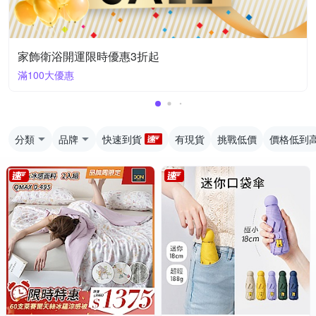
家飾衛浴開運限時優惠3折起
滿100大優惠
分類
品牌
快速到貨
有現貨
挑戰低價
價格低到