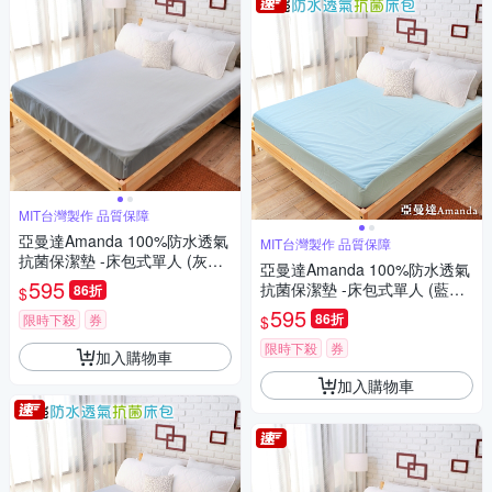
MIT台灣製作 品質保障
亞曼達Amanda 100%防水透氣
MIT台灣製作 品質保障
抗菌保潔墊 -床包式單人 (灰色)
亞曼達Amanda 100%防水透氣
-快速到貨
595
抗菌保潔墊 -床包式單人 (藍色)
86折
$
-快速到貨
595
86折
限時下殺
券
$
限時下殺
券
加入購物車
加入購物車