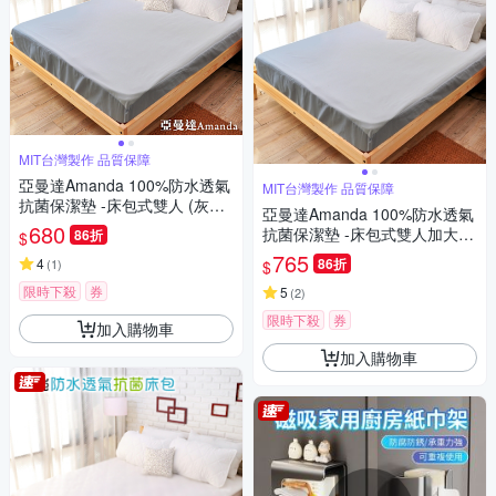
MIT台灣製作 品質保障
亞曼達Amanda 100%防水透氣
MIT台灣製作 品質保障
抗菌保潔墊 -床包式雙人 (灰色)
亞曼達Amanda 100%防水透氣
-快速到貨
680
抗菌保潔墊 -床包式雙人加大
86折
$
(灰色) -快速到貨
765
4
86折
(
1
)
$
限時下殺
券
5
(
2
)
限時下殺
券
加入購物車
加入購物車