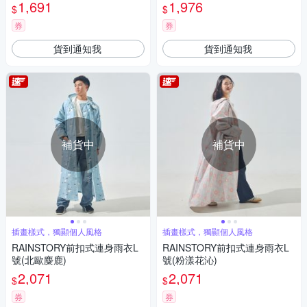
1,691
1,976
$
$
券
券
貨到通知我
貨到通知我
補貨中
補貨中
插畫樣式，獨顯個人風格
插畫樣式，獨顯個人風格
RAINSTORY前扣式連身雨衣L
RAINSTORY前扣式連身雨衣L
號(北歐麋鹿)
號(粉漾花沁)
2,071
2,071
$
$
券
券