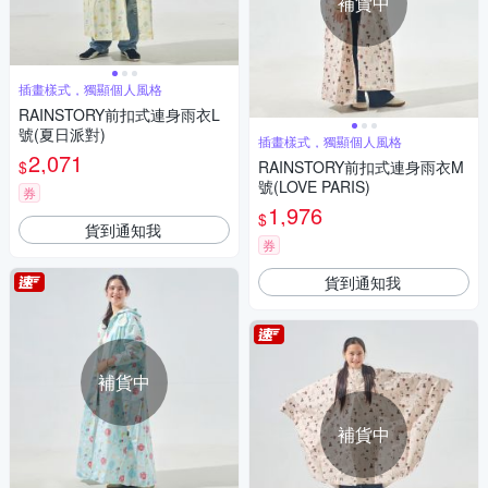
補貨中
插畫樣式，獨顯個人風格
RAINSTORY前扣式連身雨衣L
號(夏日派對)
插畫樣式，獨顯個人風格
2,071
$
RAINSTORY前扣式連身雨衣M
號(LOVE PARIS)
券
1,976
$
貨到通知我
券
貨到通知我
補貨中
補貨中