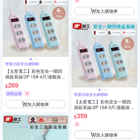
券
加入購物車
雙重功能安全總開關
【太星電工】彩色安全一開四
插延長線/2P 15A 4尺/過載保
護/台灣製造/總開關/扁插頭
269
$
挑戰低價
券
雙重功能安全總開關
【太星電工】彩色安全一開四
加入購物車
插延長線/2P 15A 9尺/過載保
護/台灣製造/總開關/扁插頭
359
$
券
加入購物車