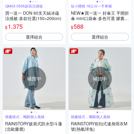
QMAX 0506超高涼感值
短小體積 18公分一手掌握
買一送一 DON 60支天絲冰蘊
NEW★買一送一 好傘王 手開折
涼感被-多款任選(150×200cm)
傘 mini口袋傘-多色可選 膠囊
傘/小傘/手開折傘/黑膠布/摺疊
1,375
588
$
$
傘/小雨傘/輕量傘/折疊傘/迷你
傘/防曬
選擇組合
選擇組合
補貨中
補貨中
插畫樣式，獨顯個人風格
插畫樣式，獨顯個人風格
RAINSTORY披肩式防水型斗蓬
RAINSTORY前扣式連身雨衣M
(北歐麋鹿)
號(熱氣球兔)