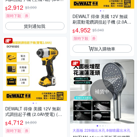
01NK)
2,912
$3,000
$
限時下殺
券
DEWALT 得偉 美國 12V 無碳
刷震動電鑽調扭起子機 (2.0Ah
貨到通知我
雙電) (DCD706D2)
4,952
$5,040
$
限時下殺
券
加入購物車
補貨中
DEWALT 得偉 美國 12V 無刷
式調扭起子機 (2.0Ah雙電) (DC
F601D2)
4,712
$4,800
$
大面板 228個出水孔 8個噴霧出水孔
限時下殺
券