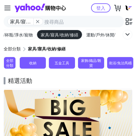
Yahoo購物中心
登入
家具/寢具/
收納/修繕
廚/杯瓶/淨水/寵物
家具/寢具/收納/修繕
運動/戶外/休閒/健身
機
全部分類
家具/寢具/收納/修繕
全部
家飾/織品/雜
收納
五金工具
衛浴/免治馬桶
分類
貨
精選活動