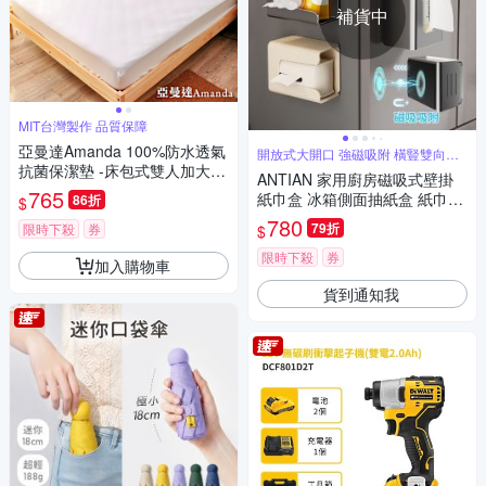
補貨中
MIT台灣製作 品質保障
亞曼達Amanda 100%防水透氣
開放式大開口 強磁吸附 橫豎雙向擺
放
抗菌保潔墊 -床包式雙人加大
ANTIAN 家用廚房磁吸式壁掛
(白色) -快速到貨
765
紙巾盒 冰箱側面抽紙盒 紙巾架
86折
$
紙巾收納盒 濕紙巾盒
780
79折
限時下殺
券
$
限時下殺
券
加入購物車
貨到通知我