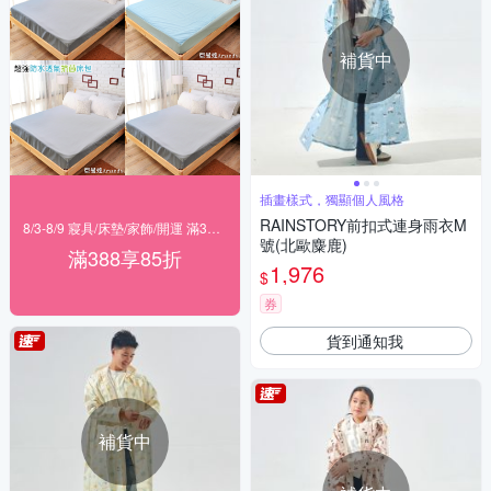
補貨中
插畫樣式，獨顯個人風格
RAINSTORY前扣式連身雨衣M
8/3-8/9 寢具/床墊/家飾/開運 滿388享85折
號(北歐麋鹿)
滿388享85折
1,976
$
券
貨到通知我
補貨中