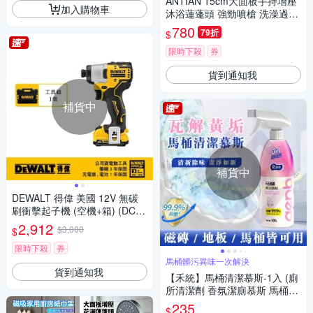
ANTIAN 15cm大面板手持增壓
加入購物車
沐浴蓮蓬頭 強勁噴槍 洗澡過濾
噴頭 一鍵止水 淋浴花灑
780
79折
$
限時下殺
券
貨到通知我
補貨中
補貨中
DEWALT 得偉 美國 12V 無碳
刷衝擊起子機 (空機+箱) (DCF8
01NK)
2,912
$3,000
$
限時下殺
券
馬桶髒污異味一次解決
貨到通知我
【禾統】馬桶清潔慕斯-1入 (廁
所清潔劑 香氛潔廁慕斯 馬桶清
潔劑 浴廁泡沫清潔劑 浴室清潔
235
$