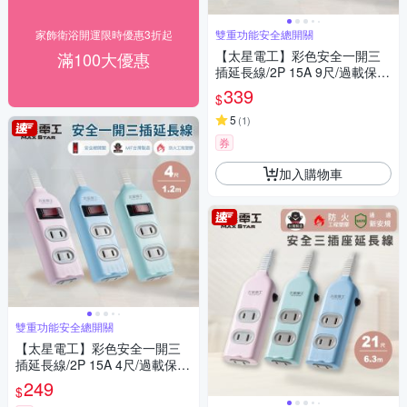
家飾衛浴開運限時優惠3折起
雙重功能安全總開關
【太星電工】彩色安全一開三
滿100大優惠
插延長線/2P 15A 9尺/過載保
護/台灣製造/總開關/扁插頭
339
$
5
(
1
)
券
加入購物車
雙重功能安全總開關
【太星電工】彩色安全一開三
插延長線/2P 15A 4尺/過載保
護/台灣製造/總開關/扁插頭
249
$