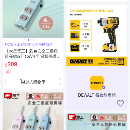
PC防火工程塑膠 安全平貼插頭
【太星電工】彩色安全三插座
延長線/2P 15A/4尺 過載保護/
台灣製造/扁平插頭
209
$
券
加入購物車
DEWALT 得偉旗艦館