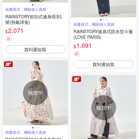
插畫樣式，獨顯個人風格
RAINSTORY前扣式連身雨衣L
號(熱氣球兔)
插畫樣式，獨顯個人風格
2,071
$
RAINSTORY披肩式防水型斗蓬
(LOVE PARIS)
券
1,691
$
貨到通知我
券
貨到通知我
補貨中
補貨中
插畫樣式，獨顯個人風格