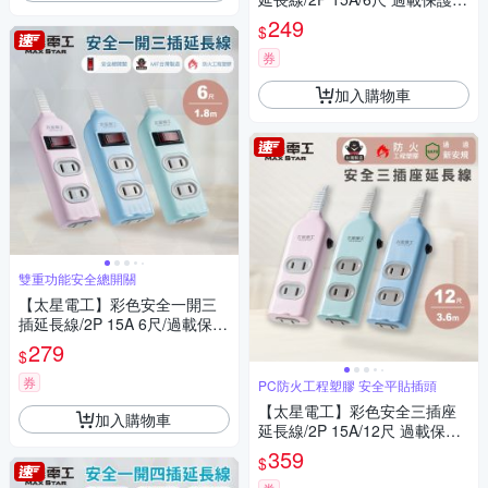
台灣製造/扁平插頭
249
$
券
加入購物車
雙重功能安全總開關
【太星電工】彩色安全一開三
插延長線/2P 15A 6尺/過載保
護/台灣製造/總開關/扁插頭
279
$
券
PC防火工程塑膠 安全平貼插頭
【太星電工】彩色安全三插座
加入購物車
延長線/2P 15A/12尺 過載保護/
台灣製造/扁平插頭
359
$