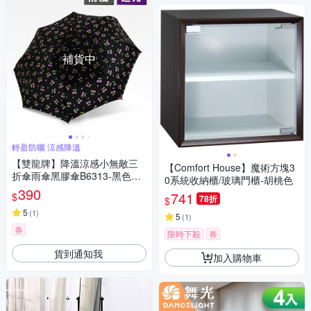
補貨中
輕盈防曬 涼感降溫
【雙龍牌】降溫涼感小無敵三
【Comfort House】魔術方塊3
折傘雨傘黑膠傘B6313-黑色櫻
0系統收納櫃/玻璃門櫃-胡桃色
桃
390
741
$
78折
$
5
(
1
)
5
(
1
)
券
限時下殺
券
貨到通知我
加入購物車