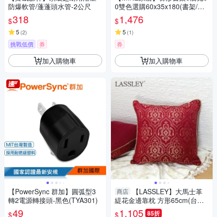
防爆軟管/蓬蓬頭水管-2公尺
0雙色選購60x35x180(書架/置
物架/展示架)
318
1,476
$
$
5
5
(
2
)
(
1
)
挑戰低價
券
券
加入購物車
加入購物車
【PowerSync 群加】圓弧型3
【LASSLEY】大馬士革
商店
轉2電源轉接頭-黑色(TYA301)
緹花金邊靠枕 方形65cm(台灣
製造 雙面質感抱枕)紅金色系歐
49
1,105
85折
$
$