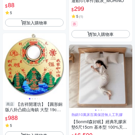
運動巾(單件)銀灰_MORINO
每包約150公克】
88
$
299
$
5
5
(
1
)
加入購物車
券
加入購物車
【吉祥開運坊】【圓形銅
商店
版八卦凸鏡山海鎮 大型 19cm
化屋外煞氣 】開光 擇日
熱銷10萬床百萬保證無人工乳膠
988
$
【Sonmil森好眠】經典乳膠床
5
墊5尺15cm 基本型 100%天然
乳膠床墊 雙人床墊
16,500