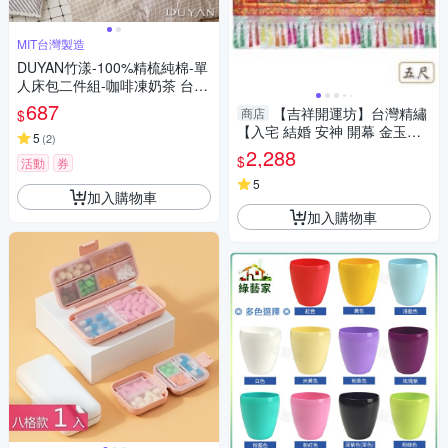
MIT台灣製造
DUYAN竹漾-100%精梳純棉-單
人床包二件組-咖啡凍奶茶 台灣
製
687
【吉祥開運坊】台灣精繡
商店
$
【入宅 結婚 安神 開幕 金玉滿
5
(
2
)
堂 平繡八仙彩 平車繡 5呎八仙
2,288
$
活動
券
彩】淨化
5
加入購物車
加入購物車