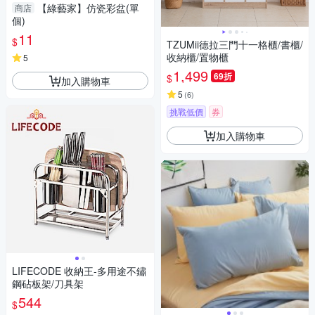
【綠藝家】仿瓷彩盆(單
商店
個)
11
$
TZUMii德拉三門十一格櫃/書櫃/
收納櫃/置物櫃
5
1,499
69折
$
加入購物車
5
(
6
)
挑戰低價
券
加入購物車
LIFECODE 收納王-多用途不鏽
鋼砧板架/刀具架
544
$