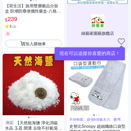
【荷生活】旅用雙層藥品分裝
盒 防潮防塵便攜性藥盒-八格1
入組
239
$
5
(
2
)
綠藝家園藝旗艦店
券
加入購物車
現在可以追蹤你喜愛的商店！
不掉棉絮、超強6倍吸水力、臺灣製
【天然粗海鹽 淨化消磁
商店
造
史努比Snoopy 超細纖維口袋型
水晶 玉器 開運 去除不好氣場