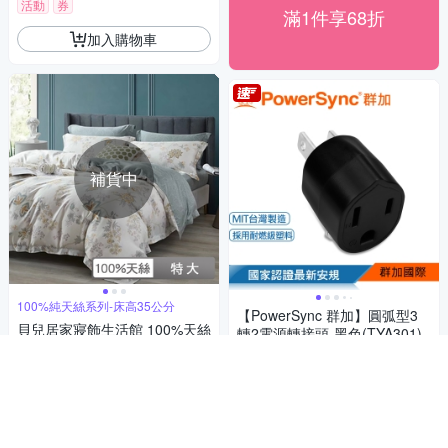
活動
券
滿1件享68折
加入購物車
補貨中
100%純天絲系列-床高35公分
【PowerSync 群加】圓弧型3
貝兒居家寢飾生活館 100%天絲
轉2電源轉接頭-黑色(TYA301)
七件式兩用被床罩組 特大雙人
49
$
欣然若夢
3,580
$
5
(
5
)
5
(
1
)
挑戰低價
券
券
加入購物車