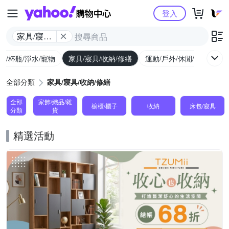
Yahoo購物中心
登入
家具/寢具/
收納/修繕
廚/杯瓶/淨水/寵物
家具/寢具/收納/修繕
運動/戶外/休閒/健身
機
全部分類
家具/寢具/收納/修繕
全部
家飾/織品/雜
櫥櫃/櫃子
收納
床包/寢具
分類
貨
精選活動