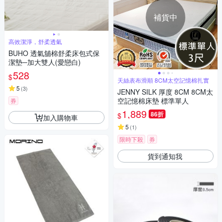
補貨中
高效潔淨，舒柔透氣
BUHO 透氣舖棉舒柔床包式保
潔墊─加大雙人(愛戀白)
528
$
天絲表布滑順 8CM太空記憶棉扎實
5
(
3
)
JENNY SILK 厚度 8CM 8CM太
空記憶棉床墊 標準單人
券
1,889
86折
$
加入購物車
5
(
1
)
限時下殺
券
貨到通知我