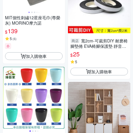
MIT個性刺繡12星座毛巾(尊榮
灰) MORINO摩力諾
139
$
5
(
6
)
寬2cm-可裁剪DIY 耐磨椅
商店
腳墊捲 EVA椅腳保護墊 靜音墊
券
防滑墊 止滑墊防刮墊 萬用墊貼
25
$
加入購物車
片
5
加入購物車