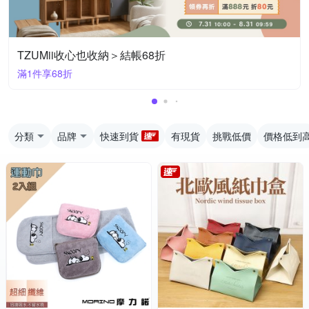
TZUMii收心也收納＞結帳68折
滿1件享68折
分類
品牌
快速到貨
有現貨
挑戰低價
價格低到