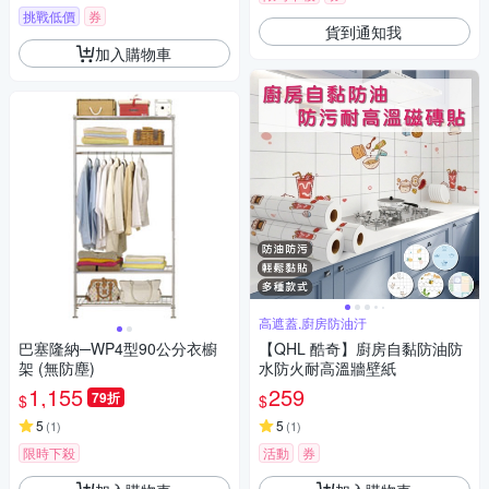
挑戰低價
券
貨到通知我
加入購物車
高遮蓋,廚房防油汙
巴塞隆納─WP4型90公分衣櫥
【QHL 酷奇】廚房自黏防油防
架 (無防塵)
水防火耐高溫牆壁紙
1,155
259
79折
$
$
5
5
(
1
)
(
1
)
限時下殺
活動
券