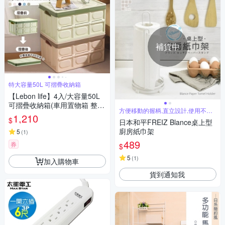
補貨中
特大容量50L 可摺疊收納箱
【Lebon life】4入/大容量50L
可摺疊收納箱(車用置物箱 整理
方便移動的握柄,直立設計,使用不佔
箱 收納櫃 衣物收納 小物收納
1,210
空間
$
日本和平FREIZ Blance桌上型
玩具收納)
廚房紙巾架
5
(
1
)
489
券
$
5
(
1
)
加入購物車
貨到通知我