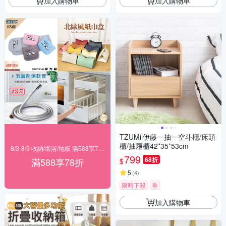
加入購物車
加入購物車
TZUMii伊藤一抽一空斗櫃/床頭
櫃/抽屜櫃42*35*53cm
8/3-8/9 收納/衛浴/地板 滿588享78折
799
68折
滿588享78折
$
5
(
4
)
限時下殺
券
加入購物車