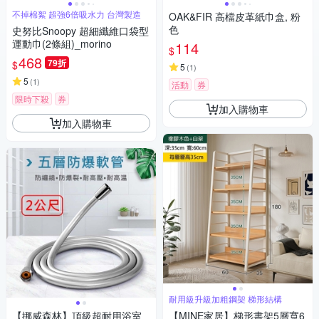
不掉棉絮 超強6倍吸水力 台灣製造
OAK&FIR 高檔皮革紙巾盒, 粉
色
史努比Snoopy 超細纖維口袋型
運動巾(2條組)_morino
114
$
468
79折
$
5
(
1
)
5
(
1
)
活動
券
限時下殺
券
加入購物車
加入購物車
耐用級升級加粗鋼架 梯形結構
【挪威森林】頂級超耐用浴室
【MINE家居】梯形書架5層寬6