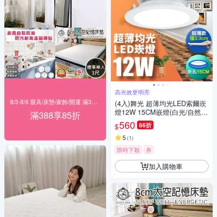
高光效更明亮
8/3-8/9 寢具/床墊/家飾/開運 滿388享85折
(4入)舞光 超薄均光LED索爾崁
燈12W 15CM嵌燈(白光/自然
滿388享85折
光/黃光)
560
66折
$
5
(
1
)
限時下殺
券
加入購物車