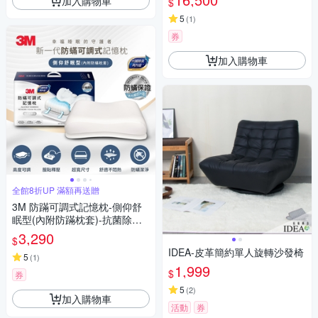
加入購物車
$
5
(
1
)
券
加入購物車
全館8折UP 滿額再送贈
3M 防蹣可調式記憶枕-側仰舒
眠型(內附防蹣枕套)-抗菌除臭
升級
3,290
$
IDEA-皮革簡約單人旋轉沙發椅
5
(
1
)
1,999
$
券
5
(
2
)
加入購物車
活動
券