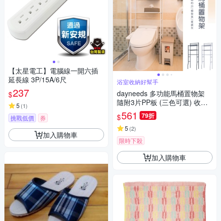
【太星電工】電腦線一開六插
延長線 3P/15A/6尺
浴室收納好幫手
237
dayneeds 多功能馬桶置物架
$
隨附3片PP板 (三色可選) 收納
5
(
1
)
架/盥洗收納/浴室架
561
79折
$
挑戰低價
券
5
(
2
)
加入購物車
限時下殺
加入購物車