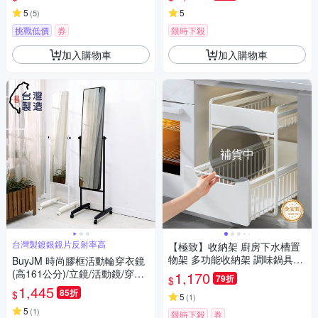
式宮廷風/喜慶宴客
5
5
(
5
)
挑戰低價
券
限時下殺
加入購物車
加入購物車
補貨中
台灣製鍍銀鏡片反射率高
【極致】收納架 廚房下水槽置
物架 多功能收納架 調味鍋具櫥
BuyJM 時尚膠框活動輪穿衣鏡
櫃拉籃 抽拉式分層架子
(高161公分)/立鏡/活動鏡/穿衣
1,170
79折
$
鏡
1,445
85折
$
5
(
1
)
5
(
1
)
限時下殺
券