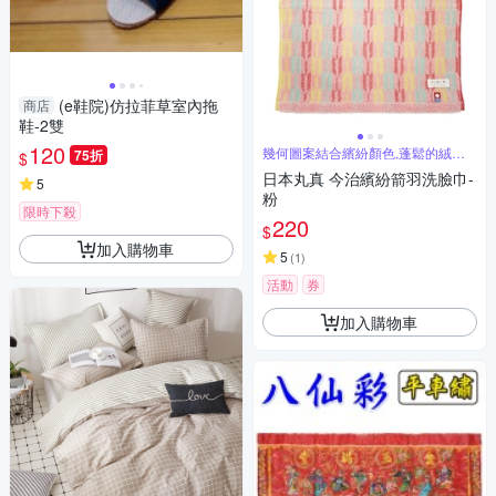
(e鞋院)仿拉菲草室內拖
商店
鞋-2雙
120
幾何圖案結合繽紛顏色,蓬鬆的絨毛
75折
$
線圈設計
日本丸真 今治繽紛箭羽洗臉巾-
5
粉
限時下殺
220
$
加入購物車
5
(
1
)
活動
券
加入購物車