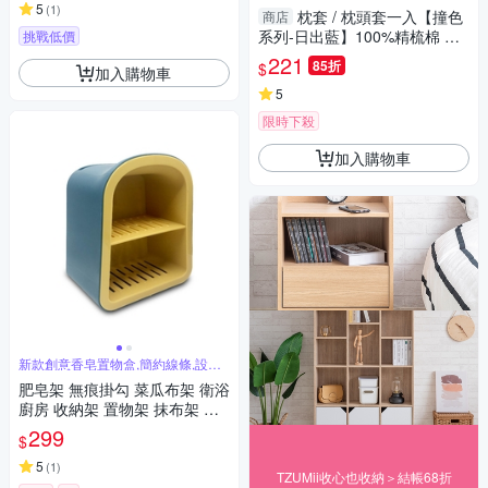
5
(
1
)
枕套 / 枕頭套一入【撞色
商店
系列-日出藍】100%精梳棉 戀
挑戰低價
家小舖 台灣製
221
85折
$
加入購物車
5
限時下殺
加入購物車
新款創意香皂置物盒,簡約線條,設計
獨特
肥皂架 無痕掛勾 菜瓜布架 衛浴
廚房 收納架 置物架 抹布架 廁
所收納架 香皂架【AH-388】
299
$
5
(
1
)
TZUMii收心也收納＞結帳68折