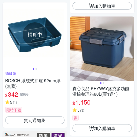
加入購物車
補貨中
德國製
BOSCH 系統式抽屜 92mm厚
(無蓋)
真心良品 KEYWAY洛克多功能
342
滑輪整理箱60L(買1送1)
$360
$
1,150
5
(
1
)
$
限時下殺
5
(
3
)
券
貨到通知我
加入購物車