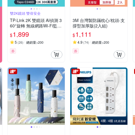
雙2K鏡頭 雙倍安全
TP-Link 2K 雙鏡頭 AI偵測 3
3M 台灣製防蹣枕心/枕頭-支
60°旋轉 無線網路Wi-Fi監視
撐型加厚版(2入組)
器 IPCAM(支援512G/IP65
1,899
1,111
$
$
防水防塵/Tapo C246D)
5
4.9
(
26
)
總銷量>200
(
74
)
總銷量>200
券
券