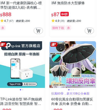
3M 新一代健康防蹣枕心-標
3M 無痕防水大型膠條
準型(超值2入組)-表布觸感
再升級
888
87
84折
$
$
4.7
4.9
(
67
)
總銷量>200
(
35
)
總銷量>200
券
限時下殺
券
抗風60骨，超大108公分傘面
TP-Link迷你型 Wi-Fi無線網
60骨抗風全自動環扣黑膠反
路 語音控制 智慧插座 智能
向傘 反向傘 折疊傘 自動傘
開關(支援Google，Alexa/智
雨傘 遮陽傘 樂豐生活