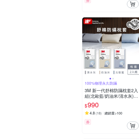
券
100%物理永久防蹣
3M 新一代舒棉防蹣枕套2入
組(北歐藍/奶油米/清水灰)－
三色任選
990
$
4.8
(
18
)
總銷量>100
券