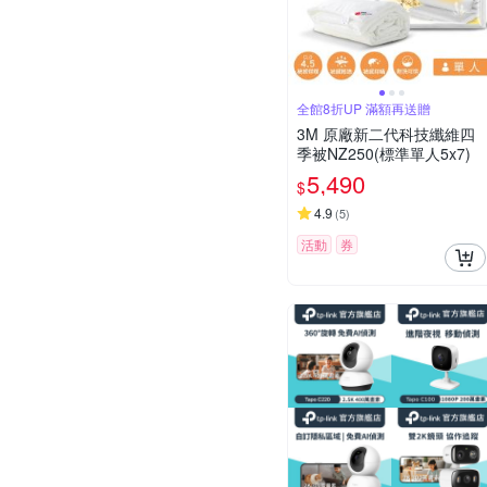
全館8折UP 滿額再送贈
3M 原廠新二代科技纖維四
季被NZ250(標準單人5x7)
5,490
$
4.9
(
5
)
活動
券