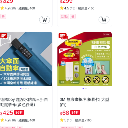
329
299
$
$
慧充/Tapo P105)
4.9
4.5
(
20
)
總銷量>100
(
13
)
總銷量>100
券
活動
券
德國boy 超潑水防風三折自
3M 無痕畫框/相框掛扣-大型
動開收傘(多色任選)
(白)
425
68
86折
84折
$
$
4.9
5
(
16
)
總銷量>100
(
10
)
總銷量>100