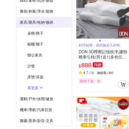
婦幼/童鞋/玩具/樂器
餐廚/杯瓶/淨水/寵物
家具/寢具/收納/修繕
桌椅/椅子
櫥櫃/櫃子
好評如潮，低頭族必入好枕
DON 3D釋壓記憶枕/乳膠頸
辦公家具
椎牽引枕(買1送1)多色任選
快速出貨
888
75折
$
沙發
4.7
(
78
)
總銷量>300
床墊/床架
限時下殺
券
看更多
運動/戶外/休閒/健身
機車/導航/汽車百貨
圖書/票券/影音/文具