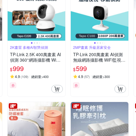
2K畫質 多種AI智慧偵測
2MP畫素 升級居家安全
TP-Link 2.5K 400萬畫素 AI
TP-Link 200萬畫素 AI偵測
偵測 360°網路攝影機 WiFi
無線網路攝影機 WiFi監視器
監視器 IPCAM (雙向語音/支
IPCAM (雙向語音/支援512
999
599
$
$
援512G /寵物/嬰兒/長輩/Ta
G /寵物/嬰兒/長輩/Tapo C1
po C220)
00)
4.9
4.9
(
109
)
總銷量>400
(
57
)
總銷量>300
券
券