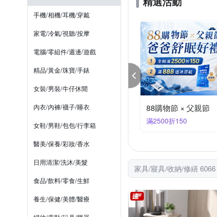
精選活動
亞曼達 Amanda
其他品
紙巾架
萬用插頭
枕
收納櫃
個人防身
手
手機/相機/耳機/穿戴
雞仔牌
擠牙膏器
給皂機
童
家電/冷氣/視聽/按摩
電腦/零組件/週邊/遊戲
精品/黃金/珠寶/手錶
女裝/男裝/牛仔休閒
內衣/內褲/襪子/睡衣
3M 爸氣購物節｜寢具指定品兩件85折｜快速到貨
88購物節 × 父親節
件享85折
滿2500折150
女鞋/男鞋/包包/行李箱
醫美/保養/彩妝/香水
日用清潔/洗沐/美髮
家具/寢具/收納/修繕 606
食品/飲料/零食/生鮮
養生/保健/美體/醫療