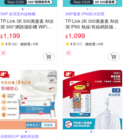
5MP 超清室內旋轉機
3MP畫素 IP66防水防塵
TP-Link 3K 500萬畫素 AI偵
TP-Link 2K 300萬畫素 AI偵
測 360°網路攝影機 WiFi監
測 IP66 無線/有線網路攝影
視器 IPCAM(雙向語音/支援
機 WiFi監視器 IPCAM (雙向
1,199
1,099
$
$
512GB/寵物/嬰兒/長輩/Tap
語音/聲光警報/Tapo C310)
o C230 )
4.9
4.9
(
26
)
總銷量>100
(
57
)
總銷量>100
券
券
全館8折UP 滿額再送贈