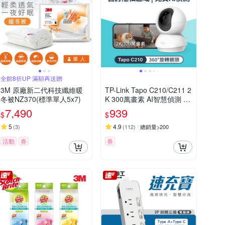
全館8折UP 滿額再送贈
3M 原廠新二代科技纖維暖
TP-Link Tapo C210/C211 2
冬被NZ370(標準單人5x7)
K 300萬畫素 AI智慧偵測 Wi
Fi旋轉無線網路攝影機 監視
7,490
939
$
$
器 IP CAM(360°旋轉/哭聲
偵測/支援512G)
5
4.9
(
3
)
(
112
)
總銷量>200
活動
券
券