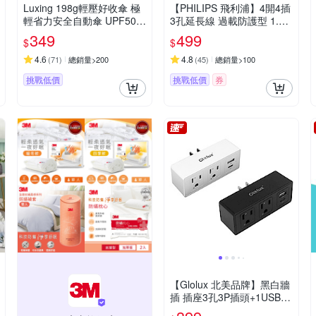
Luxing 198g輕壓好收傘 極
【PHILIPS 飛利浦】4開4插
輕省力安全自動傘 UPF50
3孔延長線 過載防護型 1.8
+黑膠防曬陽傘 折疊傘晴雨
米
349
499
$
$
傘口袋傘 迷你輕量傘
4.6
4.8
(
71
)
總銷量>200
(
45
)
總銷量>100
挑戰低價
挑戰低價
券
【Glolux 北美品牌】黑白牆
插 插座3孔3P插頭+1USB +
1Type-C擴充式壁插轉接器