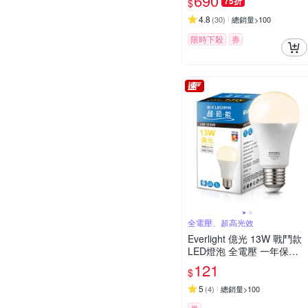
690
75折
$
4.8
(
30
)
總銷量>100
限時下殺
券
全電壓、超高光效
Everlight 億光 13W 戰鬥款
LED燈泡 全電壓 一年保固
(白光/黃光/自然光)
121
$
5
(
4
)
總銷量>100