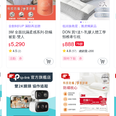
全館8折UP 滿額再送贈
低頭族救星，雅虎獨家品
3M 全面抗蹣柔感系列-防螨
DON 買1送1-乳膠人體工學
被套-雙人
頸椎牽引枕
5,290
888
75折
$
$
4.5
4.8
(
2
)
(
57
)
總銷量>200
活動
券
限時下殺
券