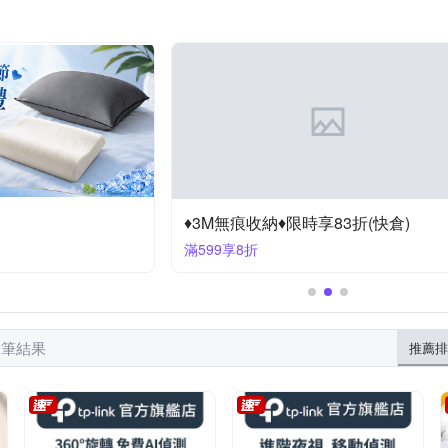
牌
凱蕾絲帝
太星
小閨祕
新生活家
日本小林製藥
套床包組
枕套/枕巾
螢幕架
鞋收納
巧拼墊
定時器
帕
門鈴
沐浴過濾器/水質過濾器
浴室止滑貼
門窗鎖
巾
門檔
快乾頭巾
鑰匙圈
斗篷雨衣
馬桶座套/墊
♦3M無痕收納♦限時享83折(快倉)
滿599享8折
6 筆結果
推薦排