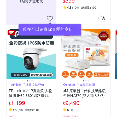
399
$
3M官方旗艦店
(WO-2A2B-100) (1組2入)
4.8
(
100
)
總銷量>100
現在可以追蹤你喜愛的商店！
2MP畫素 戶外監控無死角
全館8折UP 滿額再送贈
TP-Link 1080P高畫質 人物
3M 原廠新二代科技纖維暖
偵測 IP65 360°網路攝影機
冬被NZ370(雙人加大8x7)
WiFi監視器 IPCAM (雙向語
1,199
9,490
$
$
音/全彩夜視/Tapo C500)
4.9
5
(
53
)
總銷量>100
(
1
)