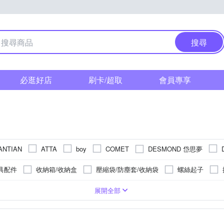
搜尋
必逛好店
刷卡/超取
會員專享
DESMOND 岱思夢
ANTIAN
ATTA
boy
COMET
Everlight 億光
Febreze 
E.City
ego life
EZlife
具配件
收納箱/收納盒
壓縮袋/防塵套/收納袋
螺絲起子
LION 獅王
MIG 明家
Osram 歐司朗
O Pretty 歐
LEC
線材收納
噴漆
多件修繕工具組
磨切機
廚衛收納架/瀝水
聚酯纖維
內建麥克風
收納袋
補修
防鏽
膠
收納箱/收納盒/收納籃
即時警報
木質
防蝕
紅外線
天絲
防變色
桌上收納
純棉
可旋轉
防潮
其他
聲音偵測
蓮蓬頭
防壁癌
收納
祈
防水
2XL
Free Size
22.5cm
23cm
23.5cm
24cm
展開全部
SAMPO 聲寶
BOY
POLYWELL
Paladone UK
rainstory
一般插頭
砂磨機
記憶枕
收納籃
接著劑
旅
馬桶消臭貼
節慶吊飾
水龍頭/水龍頭延伸器
排水孔瀘網
m
28cm
28.5cm
29cm
29.5cm
Tyson 太順電業
TROMSO
TELITA
TP-Link
u-ta
羽毛/羽絨
衣帽架
鎚子
科技纖維
肥皂盤
隨
長門簾
方巾
衛浴配件
警報器
眼鏡架飾
防潑水風