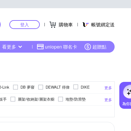
購物車
帳號綁定送
登入
看更多
uniopen 聯名卡
超贈點
DB 夢寢
DEWALT 得偉
D-Link
DIKE
更多
風倍清
Kao 花王
HUS
KINYO
扳手
層架/收納架/層架衣櫥
地墊/防滑墊
更多
沛媞
PHILIPS 飛利浦
P&G
架/刀具架/砧板架
LED燈泡
鉗子
用品耗材
福
等級 IP66
室內用
線材收納
防水等級 IP65
防撞
毛巾
隔音
節慶燈飾
室外用
24.5cm
25cm
25.5cm
26cm
更多
更多
更多
SANLUX 台灣三洋
SunFlower 三花
用轉接頭
床包
多圖壁貼
保潔墊
擺飾
浴巾
桌巾/桌墊
相框
Xiaomi 小米
太星電工
WIDE VIEW
身警報器
釘槍
收納櫃
纖維
雨衣
擦手巾
滅火器
節慶組合包