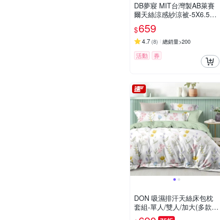
DB夢寢 MIT台灣製AB萊賽
爾天絲涼感紗涼被-5X6.5尺
多款可選
659
$
4.7
(
8
)
總銷量>200
活動
券
DON 吸濕排汗天絲床包枕
套組-單人/雙人/加大(多款任
選)-快速出貨