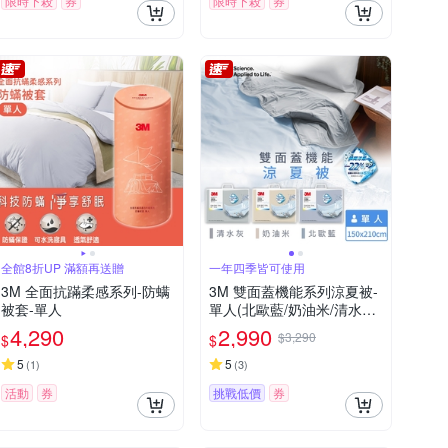
限時下殺
券
限時下殺
券
全館8折UP 滿額再送贈
一年四季皆可使用
3M 全面抗蹣柔感系列-防螨
3M 雙面蓋機能系列涼夏被-
被套-單人
單人(北歐藍/奶油米/清水灰)
－三色任選
4,290
2,990
$3,290
$
$
5
5
(
1
)
(
3
)
活動
券
挑戰低價
券