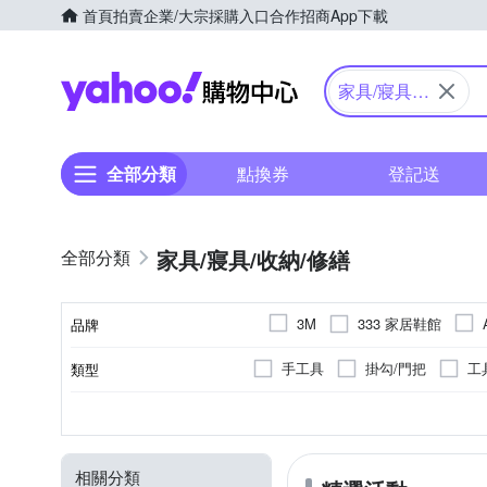
首頁
拍賣
企業/大宗採購入口
合作招商
App下載
Yahoo購物中心
家具/寢具/
收納/修繕
全部分類
點換券
登記送
家具/寢具/收納/修繕
333 家居鞋館
3M
品牌
DURANCE 朵昂思
DON
手工具
掛勾/門把
工
類型
品牌名稱
kiret
KING TONY
電鑽
收納用品耗材
掛勾/門把
多用途
塑膠
雙向語音
金屬
著色
移動偵測
收納架/層架
布
防水
S
M
L
XL
種類
顏色
尺寸
用途
主材質
特殊功能
PowerSync 群加
PLAY
砂輪機
膠帶
轉接頭
節慶派對用品
氣密
浴廁清潔刷
26.5cm
27cm
27.5c
SC Johnson
Stanley
相關分類
玄關/門墊
金紙祭祀用品
節慶擺飾
衛浴五金