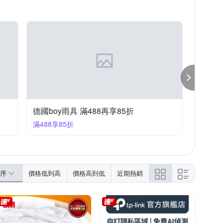
樂嫚妮
生活良品
維諾妮卡
牙刷架/牙膏架/漱口杯架
掛畫
春聯
擦髮巾
抱枕
德國boy雨具 滿488再享85折
3M 寢
滿488享85折
滿1件折
序
價格低到高
價格高到低
近期熱銷