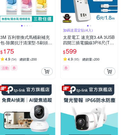
加碼送震定貼(4入)
3M 百利替換式馬桶刷補充
太星電工 速充寶3.4A 3USB
包-除菌抗汙清潔型-5刷頭(3
四開三插電腦線3P/6尺(Typ
款任選)
eA*2+TypeC*1) OCVA4330
175
599
$
$
6加碼送震定貼(4入)
4.9
4.9
(
54
)
總銷量>200
(
95
)
總銷量>200
活動
券
券