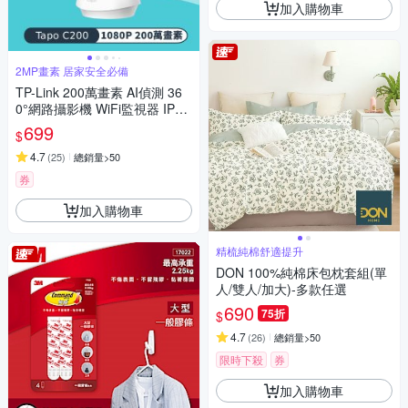
加入購物車
2MP畫素 居家安全必備
TP-Link 200萬畫素 AI偵測 36
0°網路攝影機 WiFi監視器 IPCA
M (雙向語音/支援512G /寵物/
699
$
嬰兒/長輩/Tapo C200)
4.7
(
25
)
總銷量>50
券
加入購物車
精梳純棉舒適提升
DON 100%純棉床包枕套組(單
人/雙人/加大)-多款任選
690
75折
$
4.7
(
26
)
總銷量>50
限時下殺
券
加入購物車