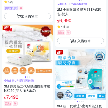
5
(
3
)
全館8折UP 滿額再送贈
挑戰低價
券
3M 全面抗蹣柔感系列-防螨床
包-雙人
加入購物車
6,990
$
4.5
(
2
)
活動
券
加入購物車
全館8折UP 滿額再送贈
3M 原廠新二代發熱纖維四季被
NZ250(雙人加大8x7)
7,490
$
活動
券
3M 新一代瞬涼5度可水洗涼夏