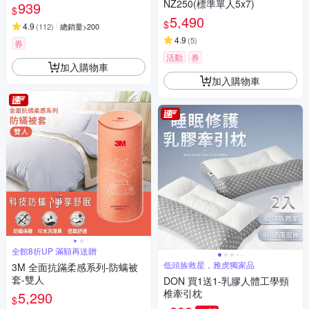
無線網路攝影機 監視器 IP CA
NZ250(標準單人5x7)
939
$
M(360°旋轉/哭聲偵測/支援512
5,490
$
G)
4.9
(
112
)
總銷量>200
4.9
(
5
)
券
活動
券
加入購物車
加入購物車
全館8折UP 滿額再送贈
低頭族救星，雅虎獨家品
3M 全面抗蹣柔感系列-防螨被
套-雙人
DON 買1送1-乳膠人體工學頸
椎牽引枕
5,290
$