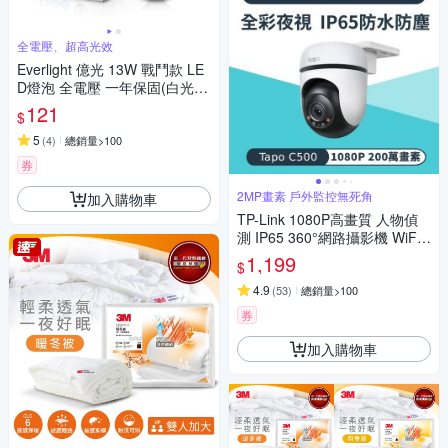
全電壓、超高光效
Everlight 億光 13W 戰鬥款 LE
D燈泡 全電壓 一年保固(白光/
黃光/自然光)
121
$
5
(
4
)
總銷量>100
券
2MP畫素 戶外監控無死角
加入購物車
TP-Link 1080P高畫質 人物偵
測 IP65 360°網路攝影機 WiFi
監視器 IPCAM (雙向語音/全彩
1,199
$
夜視/Tapo C500)
4.9
(
53
)
總銷量>100
券
加入購物車