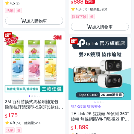
888
75折
$
4.5
(
2
)
4.8
(
57
)
總銷量>200
活動
券
限時下殺
券
加入購物車
加入購物車
3M 百利替換式馬桶刷補充包-
除菌抗汙清潔型-5刷頭(3款任
雙2K鏡頭 雙倍安全
選)
175
TP-Link 2K 雙鏡頭 AI偵測 360°
$
旋轉 無線網路Wi-Fi監視器 IPC
4.9
(
54
)
總銷量>200
AM(支援512G/IP65防水防塵/T
1,899
$
apo C246D)
活動
券