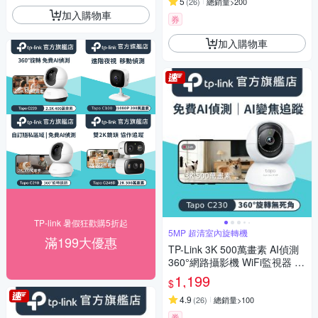
5
(
26
)
總銷量>200
加入購物車
券
加入購物車
TP-link 暑假狂歡購5折起
5MP 超清室內旋轉機
滿199大優惠
TP-Link 3K 500萬畫素 AI偵測
360°網路攝影機 WiFi監視器 IP
CAM(雙向語音/支援512GB/寵
1,199
$
物/嬰兒/長輩/Tapo C230 )
4.9
(
26
)
總銷量>100
券