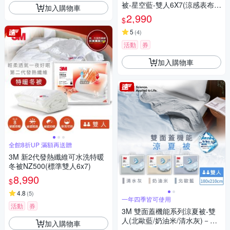
被-星空藍-雙人6X7(涼感表布舒
加入購物車
適再升級)
2,990
$
5
(
4
)
活動
券
加入購物車
全館8折UP 滿額再送贈
3M 新2代發熱纖維可水洗特暖
冬被NZ500(標準雙人6x7)
8,990
$
4.8
(
5
)
一年四季皆可使用
活動
券
3M 雙面蓋機能系列涼夏被-雙
人(北歐藍/奶油米/清水灰)－三
加入購物車
色任選