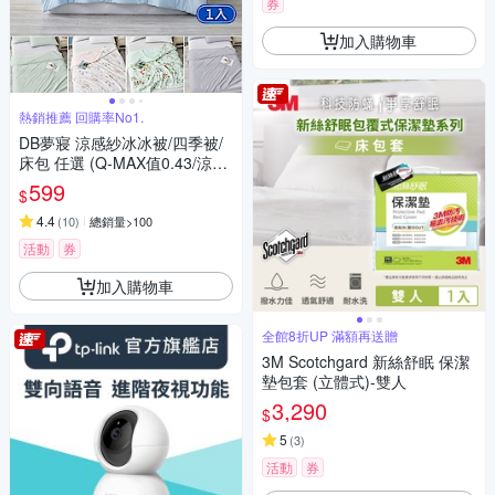
券
加入購物車
熱銷推薦 回購率No1.
DB夢寢 涼感紗冰冰被/四季被/
床包 任選 (Q-MAX值0.43/涼被/
涼夏)
599
$
4.4
(
10
)
總銷量>100
活動
券
加入購物車
全館8折UP 滿額再送贈
3M Scotchgard 新絲舒眠 保潔
墊包套 (立體式)-雙人
3,290
$
5
(
3
)
活動
券