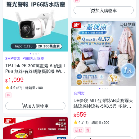
加入購物車
3MP畫素 IP66防水防塵
TP-Link 2K 300萬畫素 AI偵測 I
P66 無線/有線網路攝影機 WiFi
監視器 IPCAM (雙向語音/聲光
1,099
$
警報/Tapo C310)
4.9
(
57
)
總銷量>100
台灣製
券
DB夢寢 MIT台灣製AB萊賽爾天
加入購物車
絲涼感紗涼被-5X6.5尺 多款可
選
659
$
4.7
(
8
)
總銷量>200
活動
券