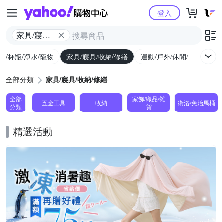
Yahoo購物中心
登入
家具/寢具/
收納/修繕
廚/杯瓶/淨水/寵物
家具/寢具/收納/修繕
運動/戶外/休閒/健身
機
全部分類
家具/寢具/收納/修繕
全部
家飾/織品/雜
五金工具
收納
衛浴/免治馬桶
分類
貨
精選活動