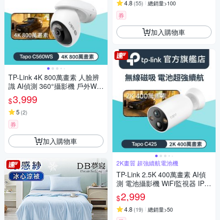
4.8
(
55
)
總銷量>100
券
加入購物車
TP-Link 4K 800萬畫素 人臉辨
識 AI偵測 360°攝影機 戶外Wi-
Fi監視器 IPCAM(全彩夜視/Tap
3,999
$
o C560WS)
5
(
2
)
券
加入購物車
2K畫質 超強續航電池機
TP-Link 2.5K 400萬畫素 AI偵
測 電池攝影機 WiFi監視器 IPC
AM (IP66//支援512G /Tapo C4
2,999
$
25)
4.8
(
19
)
總銷量>50