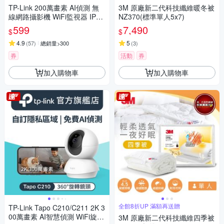
TP-Link 200萬畫素 AI偵測 無
3M 原廠新二代科技纖維暖冬被
線網路攝影機 WiFi監視器 IPCA
NZ370(標準單人5x7)
M (雙向語音/支援512G /寵物/
599
7,490
$
$
嬰兒/長輩/Tapo C100)
4.9
5
(
57
)
總銷量>300
(
3
)
券
活動
券
加入購物車
加入購物車
全館8折UP 滿額再送贈
TP-Link Tapo C210/C211 2K 3
00萬畫素 AI智慧偵測 WiFi旋轉
3M 原廠新二代科技纖維四季被