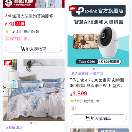
3M 無痕大型掛鉤替換膠條
78
84折
$
4.9
(
21
)
總銷量>50
限時下殺
券
加入購物車
4K超清畫質 人臉辨識
TP-Link 4K 800萬畫素 AI偵測
360旋轉 無線網路Wi-Fi監視器
IPCAM(支援512G/寵物/嬰兒/長
1,899
$
輩/Tapo C260)
5
(
9
)
總銷量>50
券
加入購物車
萊賽爾纖維