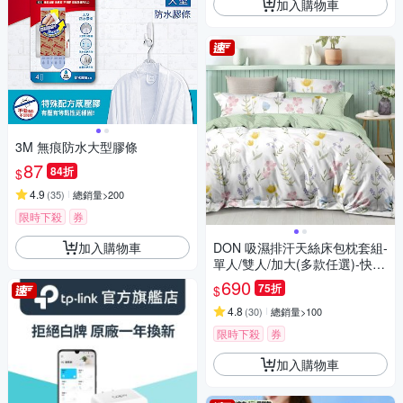
加入購物車
3M 無痕防水大型膠條
87
84折
$
4.9
(
35
)
總銷量>200
限時下殺
券
加入購物車
DON 吸濕排汗天絲床包枕套組-
單人/雙人/加大(多款任選)-快速
出貨
690
75折
$
4.8
(
30
)
總銷量>100
限時下殺
券
加入購物車