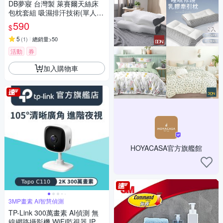
DB夢寢 台灣製 萊賽爾天絲床
包枕套組 吸濕排汗技術(單人/
雙人/加大)
590
$
5
(
1
)
總銷量>50
活動
券
加入購物車
HOYACASA官方旗艦館
3MP畫素 AI智慧偵測
TP-Link 300萬畫素 AI偵測 無
線網路攝影機 WiFi監視器 IPCA