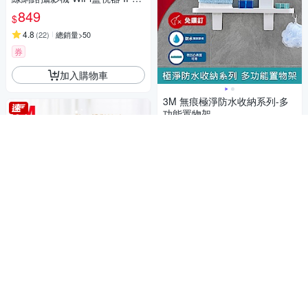
M (雙向語音/支援512G /寵物/
849
$
嬰兒/長輩/Tapo C110
4.8
(
22
)
總銷量>50
券
加入購物車
3M 無痕極淨防水收納系列-多
功能置物架
488
84折
$
4.8
(
16
)
總銷量>50
限時下殺
券
加入購物車
3M SPA纖柔快乾頭巾 (粉紅)
343
$
4.9
(
13
)
總銷量>50