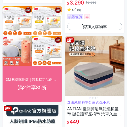
3,290
$3,590
$
4.9
(
9
)
挑戰低價
券
加入購物車
3M 爸氣購物節｜寢具指定品兩件85折｜快速到貨
滿2件享85折
舒適減壓 科學分區 久坐不累
ANTIAN 慢回彈透氣記憶棉坐
墊 辦公護臀座椅墊 汽車久坐舒
適屁股墊 學生教室宿舍凳子墊
449
$