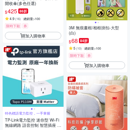
開收傘(多色任選)
425
86折
$
4.9
(
16
)
總銷量>100
限時下殺
券
3M 無痕畫框/相框掛扣-大型
(白)
加入購物車
68
84折
$
5
(
10
)
總銷量>100
限時下殺
券
加入購物車
特色標語電力監控，一手掌握
TP-Link電力監控 迷你型 Wi-Fi
無線網路 語音控制 智慧插座 智