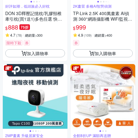
好評如潮，低頭族必入好枕
2K畫質 多種AI智慧偵測
DON 3D釋壓記憶枕/乳膠頸椎
TP-Link 2.5K 400萬畫素 AI偵
牽引枕(買1送1)多色任選 快速
測 360°網路攝影機 WiFi監視器
出貨
IPCAM (雙向語音/支援512G /
888
999
75折
$
$
寵物/嬰兒/長輩/Tapo C220)
4.7
4.9
(
78
)
總銷量>300
(
109
)
總銷量>400
限時下殺
券
券
加入購物車
加入購物車
2MP畫素 升級居家安全
全館8折UP 滿額再送贈