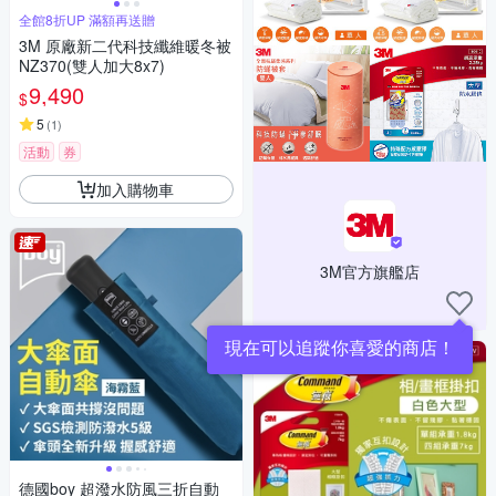
全館8折UP 滿額再送贈
3M 原廠新二代科技纖維暖冬被
NZ370(雙人加大8x7)
9,490
$
5
(
1
)
活動
券
加入購物車
3M官方旗艦店
現在可以追蹤你喜愛的商店！
德國boy 超潑水防風三折自動