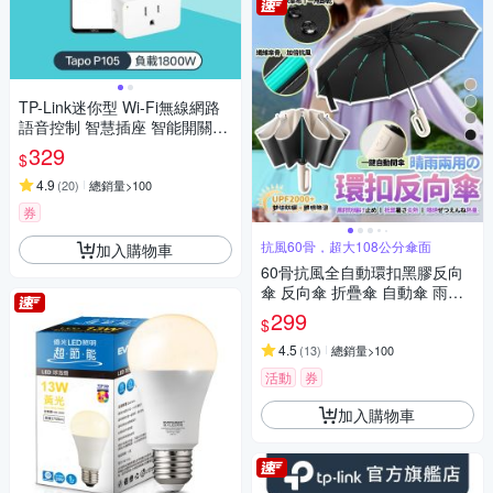
TP-Link迷你型 Wi-Fi無線網路
語音控制 智慧插座 智能開關
(支援Google，Alexa/智慧充/Ta
329
$
po P105)
4.9
(
20
)
總銷量>100
券
抗風60骨，超大108公分傘面
加入購物車
60骨抗風全自動環扣黑膠反向
傘 反向傘 折疊傘 自動傘 雨傘
遮陽傘 樂豐生活
299
$
4.5
(
13
)
總銷量>100
活動
券
加入購物車