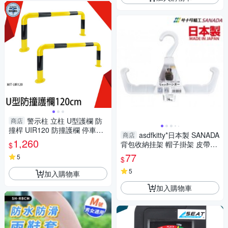
警示柱 立柱 U型護欄 防
商店
撞桿 UIR120 防撞護欄 停車樁
asdfkitty*日本製 SANADA
商店
滿焊工藝 警示護欄 安全防護欄
1,260
背包收納挂架 帽子掛架 皮帶掛
$
U型 鋼管擋車器
架-耐重4KG-可疊掛-正版商品
77
5
$
5
加入購物車
加入購物車