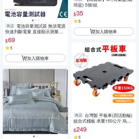
培盆) 5個/組
35
$
5
電池容量測試器 無須電源
商店
加入購物車
快速判斷電量 直接顯示測量結
果 操作簡單 電量測試 電池容量
69
$
DBA860
5
加入購物車
台灣製 平板車(四活動輪)
商店
組合式棧板 承重150公斤 烏龜
車 推車 平板車 手推車 台車 塑
249
$
鋼推車 棧板
5