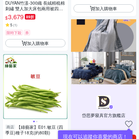
DUYAN竹漾-300織 長絨精梳棉
加入購物車
刺繡 雙人加大床包兩用被四件
組-冰河藍
3,679
89折
$
5
(
1
)
限時下殺
券
加入購物車
岱思夢寢具官方旗艦店
【綠藝家】E01.敏豆 (四
商店
季豆)種子18克(約80顆)
現在可以追蹤你喜愛的商店！