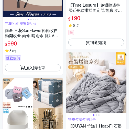
【Time Leisure】免鑽牆遙控
器延長線排插固定器/無痕收納
座(4入)
190
$
三花的好 穿過就知道
5
(
2
)
雨傘 三花SunFlower節節收自
券
動開收傘.雨傘.晴雨傘.抗UV防
曬_迷霧灰
990
貨到通知我
$
5
(
2
)
挑戰低價
加入購物車
雙重控溫控溼組合
【DUYAN 竹漾】Heat-Fi 石墨