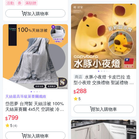
活動
券
滿額贈
加入購物車
水豚小夜燈 卡皮巴拉 造
商店
型小夜燈 交換禮物 聖誕禮物 耶
誕禮物-輕居家8820
288
$
天絲最高等級萊賽爾纖維
5
岱思夢 台灣製 天絲涼被 100%
加入購物車
天絲萊賽爾 4x5尺 空調被 冷氣
被 多款任選 贈3M防潑水抗菌
799
$
枕套2入
5
(
4
)
加入購物車