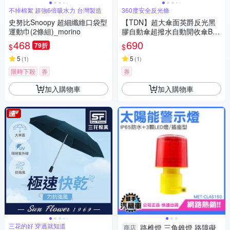
不掉棉絮 超強6倍吸水力 台灣製造
360度安全反光條
史努比Snoopy 超細纖維口袋型
【TDN】超大傘面英爵反光黑
運動巾(2條組)_morino
膠自動傘超撥水自動開收傘B61
15K_皇家藍
468
690
79折
$
$
5
5
(
1
)
(
1
)
限時下殺
券
券
加入購物車
加入購物車
三花的好 穿過就知道
路椎燈 三角錐燈 路障礙
商店