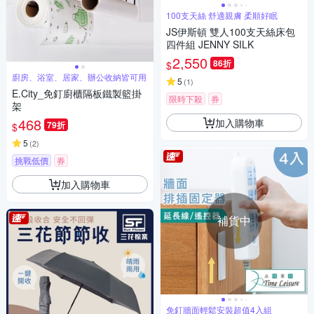
100支天絲 舒適親膚 柔順好眠
JS伊斯頓 雙人100支天絲床包
四件組 JENNY SILK
2,550
86折
$
廚房、浴室、居家、辦公收納皆可用
5
(
1
)
E.City_免釘廚櫃隔板鐵製籃掛
限時下殺
券
架
468
加入購物車
79折
$
5
(
2
)
挑戰低價
券
加入購物車
補貨中
免釘牆面輕鬆安裝超值4入組