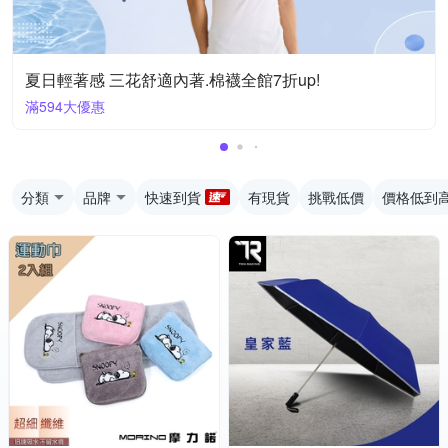
夏日輕著感 三花舒適內著.棉襪全館7折up!
滿594大優惠
分類
品牌
快速到貨
有現貨
挑戰低價
價格低到