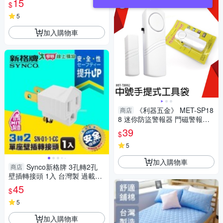
15
$
5
加入購物車
《利器五金》 MET-SP18
商店
8 迷你防盜警報器 門磁警報器
迷你防盜警報器
39
$
5
加入購物車
Synco新格牌 3孔轉2孔
商店
壁插轉接頭 1入 台灣製 過載保
護 耐熱 防火材質 轉接頭 3轉2
45
$
壁插【愛買】
5
加入購物車