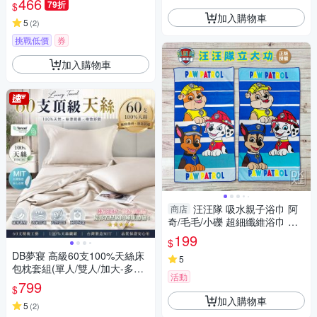
466
79折
$
加入購物車
5
(
2
)
挑戰低價
券
加入購物車
汪汪隊 吸水親子浴巾 阿
商店
奇/毛毛/小礫 超細纖維浴巾 正
版授權【DK大王】
199
$
DB夢寢 高級60支100%天絲床
5
包枕套組(單人/雙人/加大-多款
活動
任選)
799
$
加入購物車
5
(
2
)