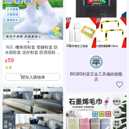
機車雨鞋套 塑膠鞋套 防
商店
水雨鞋套 泥作鞋套 防滑雨鞋 雨
鞋套 水鞋 厚底雨靴 拋棄式鞋套
59
$
085-RBCM
5
BIGBS利器五金工具儀錶旗艦
加入購物車
店