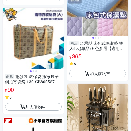
台灣製 床包式保潔墊 雙
商店
人5尺(單品)五色多選【適用最
高28cm床墊】可機洗 柔軟鋪棉
365
$
寢居樂
5
加入購物車
批發袋 環保袋 搬家袋子
商店
網拍寄貨袋 130-CB806527 收
納購物袋 打包袋 無紡布袋 拉鍊
90
$
購物袋 裝貨袋
5
加入購物車
補貨中