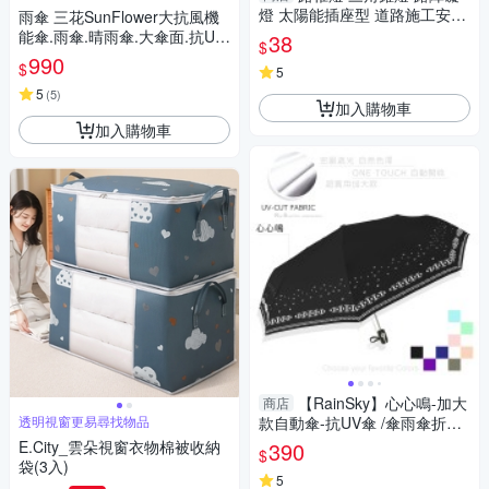
燈 太陽能插座型 道路施工安全
雨傘 三花SunFlower大抗風機
LED太陽能警示燈 夜間頻閃光
能傘.雨傘.晴雨傘.大傘面.抗UV
38
$
信號 CLAS150
防曬_午夜藍
990
$
5
5
(
5
)
加入購物車
加入購物車
【RainSky】心心鳴-加大
商店
透明視窗更易尋找物品
款自動傘-抗UV傘 /傘雨傘折疊
傘洋傘陽傘非黑膠傘反向傘大
E.City_雲朵視窗衣物棉被收納
390
$
傘防風傘
袋(3入)
5