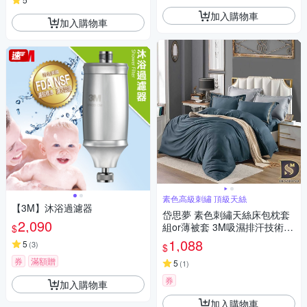
加入購物車
加入購物車
素色高級刺繡 頂級天絲
【3M】沐浴過濾器
岱思夢 素色刺繡天絲床包枕套
2,090
組or薄被套 3M吸濕排汗技術
$
雙/加大 尺寸均一價 多款任選
1,088
5
(
3
)
$
券
滿額贈
5
(
1
)
券
加入購物車
加入購物車