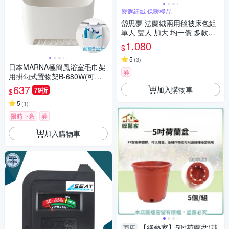
嚴選細絨 保暖極品
岱思夢 法蘭絨兩用毯被床包組
單人 雙人 加大 均一價 多款任
選
1,080
$
5
(
3
)
日本MARNA極簡風浴室毛巾架
券
用掛勾式置物架B-680W(可再
接1個置物籃;適毛巾桿Φ≦22m
637
加入購物車
79折
$
m;耐重2kg;可通風瀝水)收納架
掛籃
5
(
1
)
限時下殺
券
加入購物車
【綠藝家】5吋荷蘭盆(栽
商店