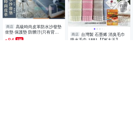
高級時尚皮革防水沙發墊
商店
坐墊 保護墊 防髒汙(只有背墊x
台灣製 石墨烯 消臭毛巾
商店
2)
84
吸水毛巾 1881【DK大王】
7折
$
49
5
$
限時下殺
5
活動
加入購物車
加入購物車