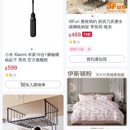
iSFun 雅致簡約 廚房刀具瀝水
碳鋼收納架 單筷筒-槍灰
468
79折
$
5
(
1
)
限時下殺
券
小米 Xiaomi 米家16合1棘輪螺
貨到通知我
絲起子 黑色 官方旗艦館
599
$
5
(
1
)
加入購物車