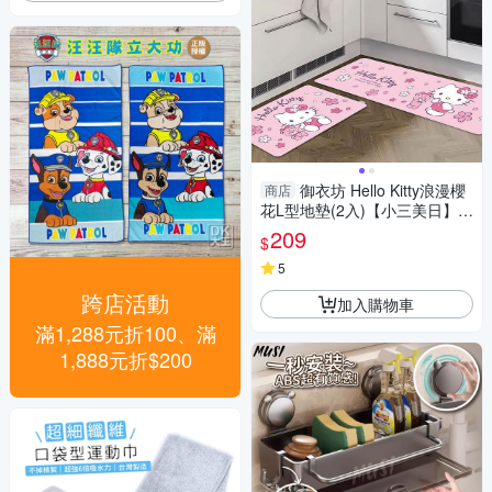
御衣坊 Hello Kitty浪漫櫻
商店
花L型地墊(2入)【小三美日】 D
S021569
209
$
5
跨店活動
加入購物車
滿1,288元折100、滿
1,888元折$200