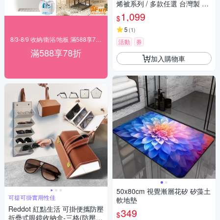
烯被系列 / 多款任選 台灣製 冬
被 棉被
1,099
$
5
(
1
)
8/3-8/9 收納/衛浴/地板 滿588享78折
活動
券
滿588享78折
加入購物車
50x80cm 視覺漸層花矽 矽藻土
可提可掛實用性佳
軟地墊
Reddot 紅點生活 可掛便攜防壓
349
$
折疊式眼鏡收納盒-三格(防壓防