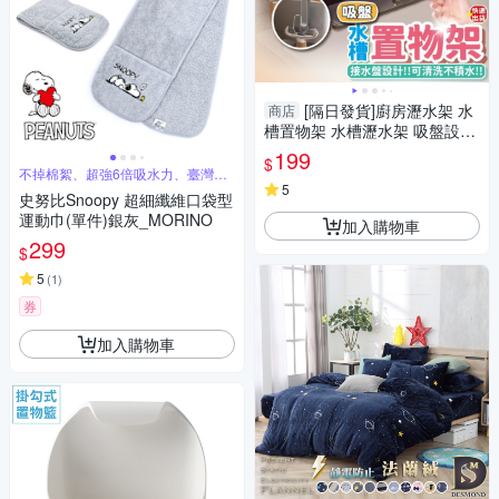
[隔日發貨]廚房瀝水架 水
商店
槽置物架 水槽瀝水架 吸盤設計
一轉即安裝 菜瓜布架 瀝水置物
199
$
架 瀝水架
不掉棉絮、超強6倍吸水力、臺灣製
造
5
史努比Snoopy 超細纖維口袋型
運動巾(單件)銀灰_MORINO
加入購物車
299
$
5
(
1
)
券
加入購物車