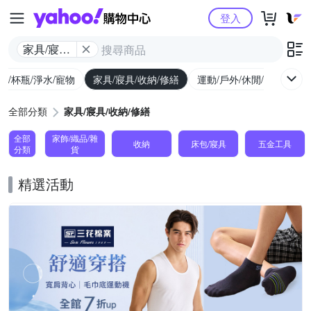
Yahoo購物中心
登入
家具/寢具/
收納/修繕
廚/杯瓶/淨水/寵物
家具/寢具/收納/修繕
運動/戶外/休閒/健身
機
全部分類
家具/寢具/收納/修繕
全部
家飾/織品/雜
收納
床包/寢具
五金工具
分類
貨
精選活動