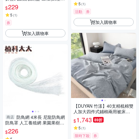
刮款)
5
(
1
)
229
$
活動
券
5
(
1
)
加入購物車
券
加入購物車
【DUYAN 竹漾】40支精梳棉雙
人加大四件式鋪棉兩用被床包
防鳥網 4米長 尼龍防鳥網
組 / 漠旅流沙 台灣製
商店
1,743
89折
$
防鳥罩 人工養殖網 果園果樹防
護網 大棚防鳥網 魚塘防鳥 PB2
5
(
1
)
226
$
23MX4M
限時下殺
券
5