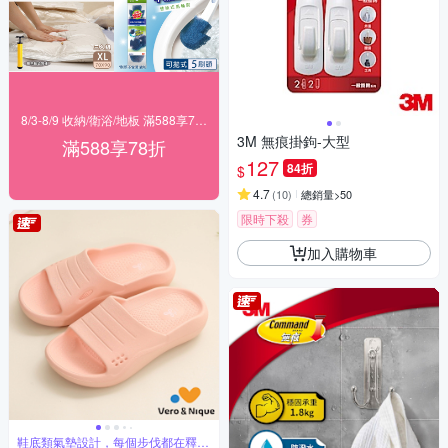
8/3-8/9 收納/衛浴/地板 滿588享78折
3M 無痕掛鉤-大型
滿588享78折
127
84折
$
4.7
(
10
)
總銷量>50
限時下殺
券
加入購物車
鞋底類氣墊設計，每個步伐都在釋放