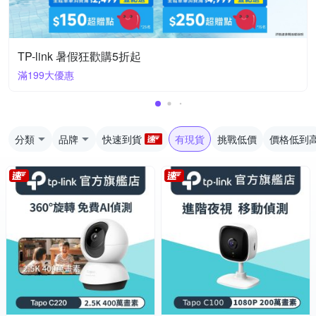
TP-link 暑假狂歡購5折起
滿199大優惠
分類
品牌
快速到貨
有現貨
挑戰低價
價格低到