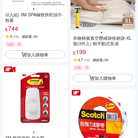
(2入組) 3M SPA極致快乾頭巾-
粉紫
744
$
5
(
18
)
總銷量>50
衣物棉被真空壓縮袋收納袋-XL
號(3件入) 附手動式泵浦
活動
券
199
$
加入購物車
4.7
(
14
)
總銷量>50
活動
券
加入購物車
3M 無痕掛鉤-超大型