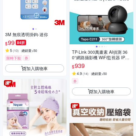
3M 無痕透明掛鉤-迷你
99
84折
$
5
(
10
)
總銷量>50
TP-Link 300萬畫素 AI偵測 36
0°網路攝影機 WiFi監視器 IPCA
限時下殺
券
M (雙向語音/支援512G /寵物/
939
$
加入購物車
嬰兒/長輩/Tapo C211）
4.9
(
14
)
總銷量>50
券
加入購物車