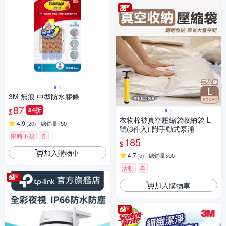
3M 無痕 中型防水膠條
87
84折
$
衣物棉被真空壓縮袋收納袋-L
4.9
(
20
)
總銷量>50
號(3件入) 附手動式泵浦
限時下殺
券
185
$
加入購物車
4.7
(
5
)
總銷量>50
活動
券
加入購物車