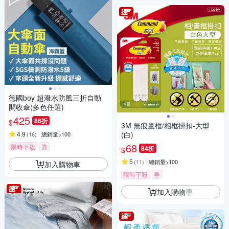
德國boy 超潑水防風三折自動
開收傘(多色任選)
425
86折
$
3M 無痕畫框/相框掛扣-大型
4.9
(白)
(
16
)
總銷量>100
68
限時下殺
券
84折
$
5
(
11
)
總銷量>100
加入購物車
限時下殺
券
加入購物車