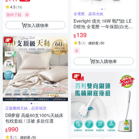
4.5
(
10
)
全電壓、超高光效
限時下殺
券
Everlight 億光 16W 戰鬥款 LE
加入購物車
D燈泡 全電壓 一年保固(白光/
黃光/自然光)
139
$
5
(
1
)
總銷量>50
券
加入購物車
正版蘭精天絲，品質保證
DB夢寢 高級60支100%天絲床
包枕套組 / 涼被 多款任選
990
$
5
(
1
)
總銷量>50