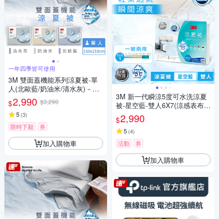
一年四季皆可使用
3M 雙面蓋機能系列涼夏被-單
人(北歐藍/奶油米/清水灰)－三
3M 新一代瞬涼5度可水洗涼夏
色任選
2,990
$3,290
$
被-星空藍-雙人6X7(涼感表布舒
適再升級)
5
(
3
)
2,990
$
限時下殺
券
5
(
4
)
加入購物車
活動
券
加入購物車