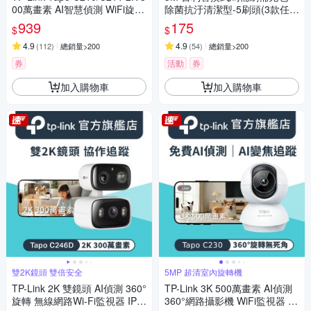
00萬畫素 AI智慧偵測 WiFi旋轉
除菌抗汙清潔型-5刷頭(3款任
無線網路攝影機 監視器 IP CA
選)
939
175
$
$
M(360°旋轉/哭聲偵測/支援512
G)
4.9
4.9
(
112
)
總銷量>200
(
54
)
總銷量>200
券
活動
券
加入購物車
加入購物車
雙2K鏡頭 雙倍安全
5MP 超清室內旋轉機
TP-Link 2K 雙鏡頭 AI偵測 360°
TP-Link 3K 500萬畫素 AI偵測
旋轉 無線網路Wi-Fi監視器 IPC
360°網路攝影機 WiFi監視器 IP