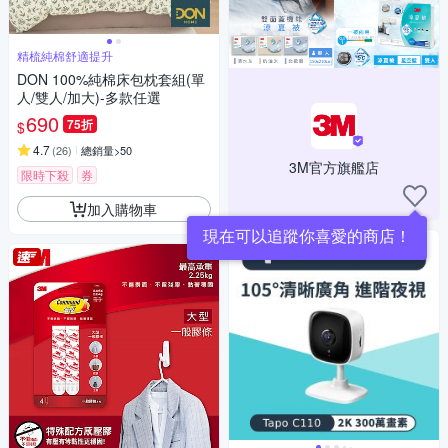
精梳純棉舒適提升
DON 100%純棉床包枕套組(單
人/雙人/加大)-多款任選
690
75折
$
4.7
(
26
)
總銷量>50
3M官方旗艦店
限時下殺
券
加入購物車