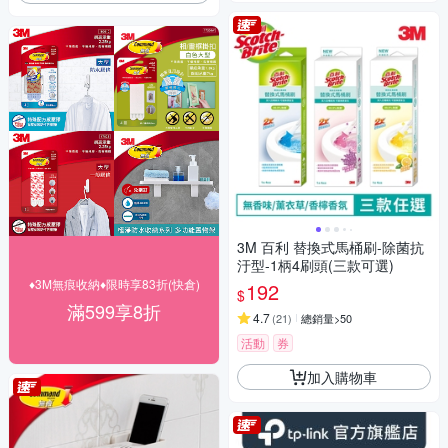
3M 百利 替換式馬桶刷-除菌抗
汙型-1柄4刷頭(三款可選)
♦3M無痕收納♦限時享83折(快倉)
192
$
滿599享8折
4.7
(
21
)
總銷量>50
活動
券
加入購物車