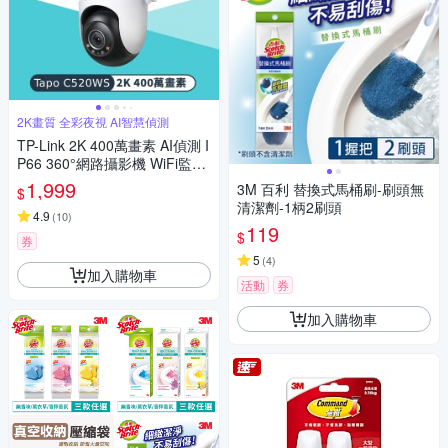
2K畫質 全彩夜視 AI智慧偵測
TP-Link 2K 400萬畫素 AI偵測 I
P66 360°網路攝影機 WiFi監視
器 IPCAM (雙向語音/全彩夜視/
1,999
3M 百利 替換式馬桶刷-刷頭無
$
Tapo C520WS)
清潔劑-1柄2刷頭
4.9
(
10
)
119
$
券
5
(
4
)
加入購物車
活動
券
加入購物車