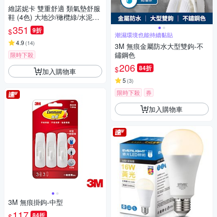
壓力
維諾妮卡 雙重舒適 類氣墊舒服
鞋 (4色) 大地沙/橄欖綠/水泥灰/
櫻桃粉
351
9折
$
潮濕環境也能持續黏貼
4.9
(
14
)
3M 無痕金屬防水大型雙鉤-不
鏽鋼色
限時下殺
206
84折
$
加入購物車
5
(
3
)
限時下殺
券
加入購物車
3M 無痕掛鉤-中型
117
84折
$