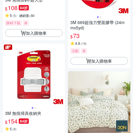
108
84折
$
5
(
5
)
總銷量>50
3M 669超強力雙面膠帶 (24m
限時下殺
券
mx5yd)
加入購物車
73
$
4.9
(
19
)
活動
券
加入購物車
3M 無痕掃具收納夾
154
84折
$
5
(
8
)