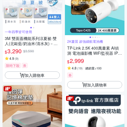
一年四季皆可使用
3M 雙面蓋機能系列涼夏被-雙
2K畫質 超強續航電池機
人(北歐藍/奶油米/清水灰)－三
TP-Link 2.5K 400萬畫素 AI偵
色任選
3,290
$3,590
$
測 電池攝影機 WiFi監視器 IPC
AM (IP66//支援512G /Tapo C4
4.9
(
9
)
2,999
$
25)
限時下殺
券
4.8
(
19
)
總銷量>100
加入購物車
券
加入購物車