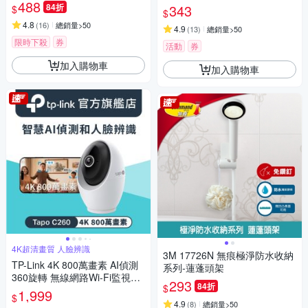
488
84折
343
$
$
4.8
(
16
)
總銷量>50
4.9
(
13
)
總銷量>50
限時下殺
券
活動
券
加入購物車
加入購物車
4K超清畫質 人臉辨識
3M 17726N 無痕極淨防水收納
TP-Link 4K 800萬畫素 AI偵測
系列-蓮蓬頭架
360旋轉 無線網路Wi-Fi監視器
293
84折
$
IPCAM(支援512G/寵物/嬰兒/長
1,999
$
輩/Tapo C260)
4.9
(
8
)
總銷量>50