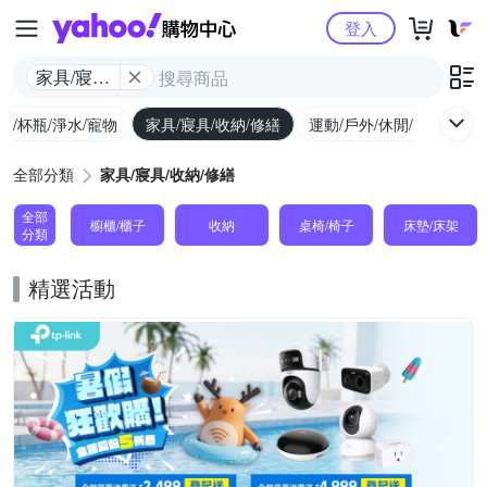
Yahoo購物中心
登入
家具/寢具/
收納/修繕
廚/杯瓶/淨水/寵物
家具/寢具/收納/修繕
運動/戶外/休閒/健身
機
全部分類
家具/寢具/收納/修繕
全部
櫥櫃/櫃子
收納
桌椅/椅子
床墊/床架
分類
精選活動