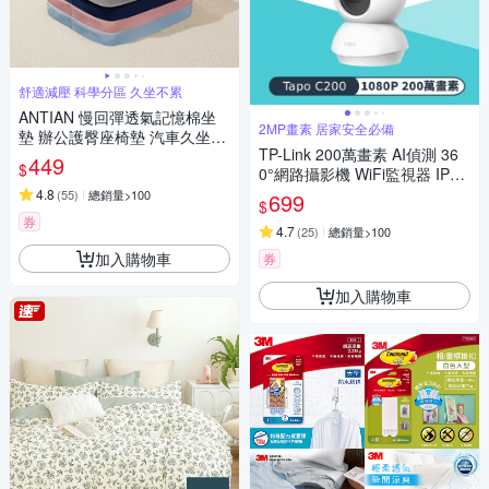
舒適減壓 科學分區 久坐不累
ANTIAN 慢回彈透氣記憶棉坐
2MP畫素 居家安全必備
墊 辦公護臀座椅墊 汽車久坐舒
TP-Link 200萬畫素 AI偵測 36
適屁股墊 學生教室宿舍凳子墊
449
$
0°網路攝影機 WiFi監視器 IPCA
M (雙向語音/支援512G /寵物/
4.8
(
55
)
總銷量>100
699
$
嬰兒/長輩/Tapo C200)
券
4.7
(
25
)
總銷量>100
加入購物車
券
加入購物車