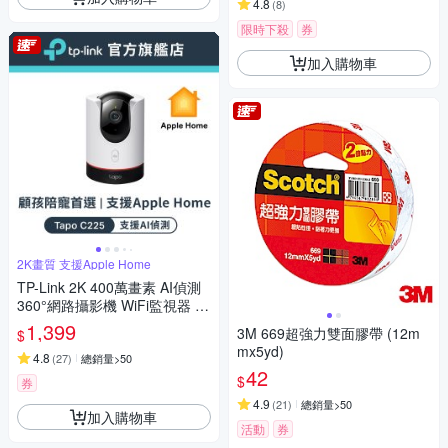
4.8
(
8
)
限時下殺
券
加入購物車
2K畫質 支援Apple Home
TP-Link 2K 400萬畫素 AI偵測
360°網路攝影機 WiFi監視器 IP
CAM(Homekit/雙向語音/支援5
1,399
3M 669超強力雙面膠帶 (12m
$
12G//Tapo C225)
mx5yd)
4.8
(
27
)
總銷量>50
42
$
券
4.9
(
21
)
總銷量>50
加入購物車
活動
券