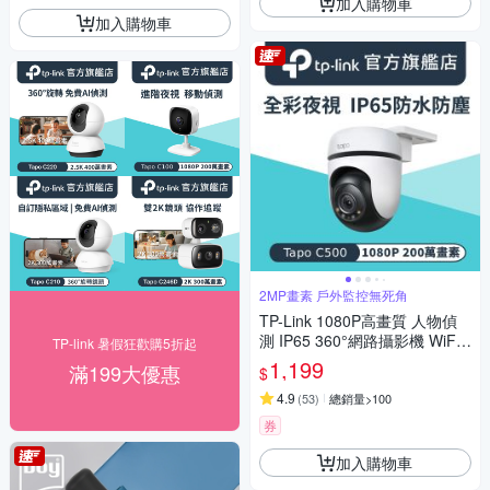
加入購物車
加入購物車
2MP畫素 戶外監控無死角
TP-Link 1080P高畫質 人物偵
測 IP65 360°網路攝影機 WiFi
TP-link 暑假狂歡購5折起
監視器 IPCAM (雙向語音/全彩
1,199
滿199大優惠
$
夜視/Tapo C500)
4.9
(
53
)
總銷量>100
券
加入購物車