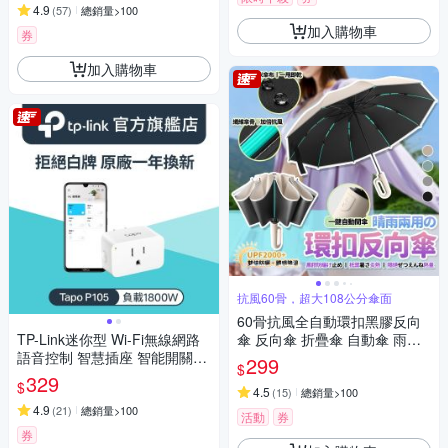
4.9
(
57
)
總銷量>100
加入購物車
券
加入購物車
抗風60骨，超大108公分傘面
60骨抗風全自動環扣黑膠反向
TP-Link迷你型 Wi-Fi無線網路
傘 反向傘 折疊傘 自動傘 雨傘
語音控制 智慧插座 智能開關
遮陽傘 樂豐生活
299
$
(支援Google，Alexa/智慧充/Ta
329
$
po P105)
4.5
(
15
)
總銷量>100
4.9
(
21
)
總銷量>100
活動
券
券