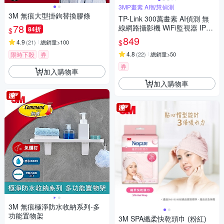
3MP畫素 AI智慧偵測
3M 無痕大型掛鉤替換膠條
TP-Link 300萬畫素 AI偵測 無
78
線網路攝影機 WiFi監視器 IPCA
84折
$
M (雙向語音/支援512G /寵物/
849
$
4.9
(
21
)
總銷量>100
嬰兒/長輩/Tapo C110
4.8
限時下殺
券
(
22
)
總銷量>50
券
加入購物車
加入購物車
3M 無痕極淨防水收納系列-多
功能置物架
3M SPA纖柔快乾頭巾 (粉紅)