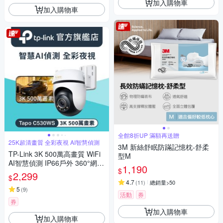
加入購物車
加入購物車
全館8折UP 滿額再送贈
25K超清畫質 全彩夜視 AI智慧偵測
3M 新絲舒眠防蹣記憶枕-舒柔
TP-Link 3K 500萬高畫質 WiFi
型M
AI智慧偵測 IP66戶外 360°網路
1,190
$
攝影機 監視器IP CAM (Tapo C
2,299
$
530WS)
4.7
(
11
)
總銷量>50
5
(
9
)
活動
券
券
加入購物車
加入購物車