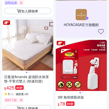
挑戰低價
券
加入購物車
HOYACASA官方旗艦館
亞曼達Amanda 超強防水保潔
墊-平單式雙人 (快速到貨)
425
86折
$
5
(
1
)
總銷量>50
3M 無痕噴瓶掛架
限時下殺
券
78
84折
$
加入購物車