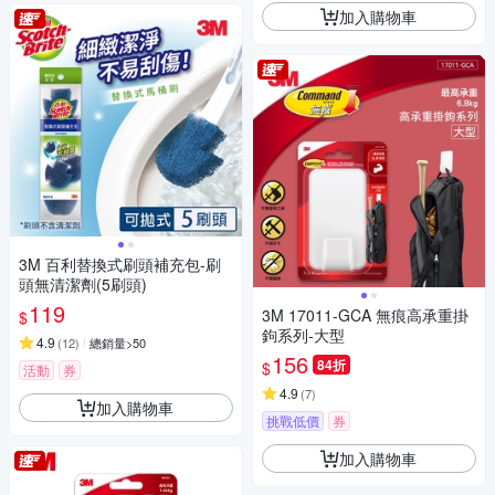
加入購物車
3M 百利替換式刷頭補充包-刷
頭無清潔劑(5刷頭)
119
3M 17011-GCA 無痕高承重掛
$
鉤系列-大型
4.9
(
12
)
總銷量>50
156
84折
$
活動
券
4.9
(
7
)
加入購物車
挑戰低價
券
加入購物車