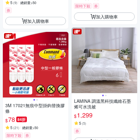
5
(
9
)
總銷量>50
限時下殺
券
券
加入購物車
加入購物車
LAMINA 調溫黑科技纖維石墨
3M 17021無痕中型掛鉤替換膠
烯可水洗被
條
1,299
$
78
84折
$
5
(
5
)
5
(
21
)
總銷量>50
券
限時下殺
券