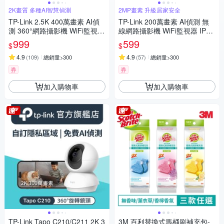
2K畫質 多種AI智慧偵測
2MP畫素 升級居家安全
TP-Link 2.5K 400萬畫素 AI偵
TP-Link 200萬畫素 AI偵測 無
測 360°網路攝影機 WiFi監視器
線網路攝影機 WiFi監視器 IPCA
IPCAM (雙向語音/支援512G /
M (雙向語音/支援512G /寵物/
999
599
$
$
寵物/嬰兒/長輩/Tapo C220)
嬰兒/長輩/Tapo C100)
4.9
4.9
(
109
)
總銷量>300
(
57
)
總銷量>300
券
券
加入購物車
加入購物車
TP-Link Tapo C210/C211 2K 3
3M 百利替換式馬桶刷補充包-