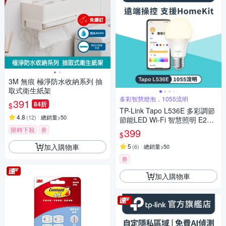
3M 無痕 極淨防水收納系列 抽
取式衛生紙架
多彩智慧燈泡，1055流明
391
84折
$
TP-Link Tapo L536E 多彩調節
4.8
(
12
)
總銷量>50
節能LED Wi-Fi 智慧照明 E27
多色智能燈泡(支援Apple Hom
限時下殺
券
399
$
e)
加入購物車
5
(
6
)
總銷量>50
券
加入購物車