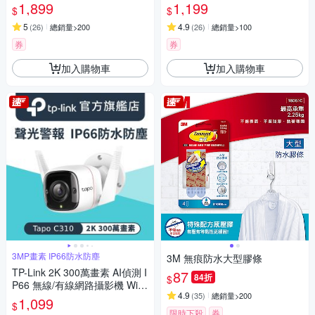
AM(支援512G/IP65防水防塵/T
CAM(雙向語音/支援512GB/寵
1,899
1,199
$
$
apo C246D)
物/嬰兒/長輩/Tapo C230 )
5
4.9
(
26
)
總銷量>200
(
26
)
總銷量>100
券
券
加入購物車
加入購物車
3MP畫素 IP66防水防塵
3M 無痕防水大型膠條
TP-Link 2K 300萬畫素 AI偵測 I
87
84折
$
P66 無線/有線網路攝影機 WiFi
4.9
(
35
)
總銷量>200
監視器 IPCAM (雙向語音/聲光
1,099
$
警報/Tapo C310)
限時下殺
券