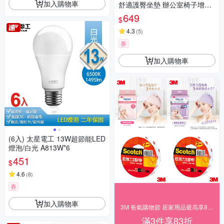
加入購物車
舒適護臀坐墊 辦公室椅子增高
坐墊 屁股棉墊 孕婦坐墊 車用坐
649
$
墊 痔瘡墊
4.3
(
5
)
券
加入購物車
(6入) 太星電工 13W超節能LED
燈泡/白光 A813W*6
451
$
4.6
(
8
)
券
加入購物車
3M 爸氣購物節 居家用品最高享83折！
滿3件享83折