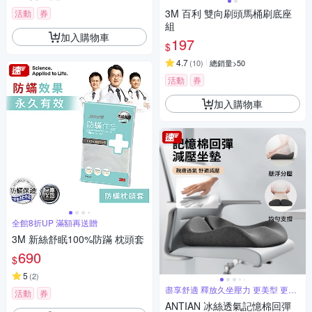
3M 百利 雙向刷頭馬桶刷底座
活動
券
組
加入購物車
197
$
4.7
(
10
)
總銷量>50
活動
券
加入購物車
全館8折UP 滿額再送贈
3M 新絲舒眠100%防蹣 枕頭套
690
$
5
(
2
)
盡享舒適 釋放久坐壓力 更美型 更健
活動
券
康
ANTIAN 冰絲透氣記憶棉回彈