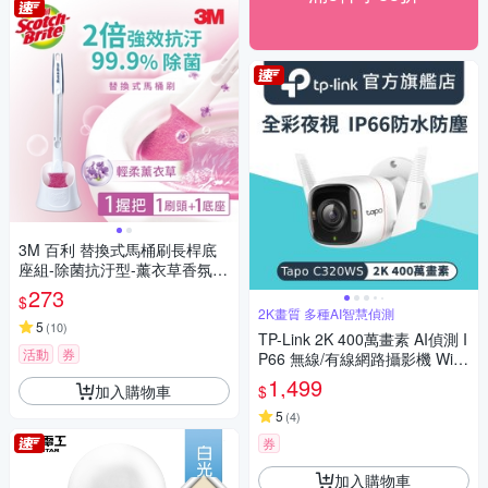
3M 百利 替換式馬桶刷長桿底
座組-除菌抗汙型-薰衣草香氛-1
柄1刷頭1底座
273
$
2K畫質 多種AI智慧偵測
5
(
10
)
TP-Link 2K 400萬畫素 AI偵測 I
活動
券
P66 無線/有線網路攝影機 WiFi
監視器 IPCAM (雙向語音/全彩
1,499
加入購物車
$
夜視/Tapo C320WS)
5
(
4
)
券
加入購物車