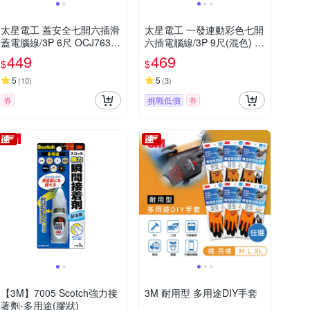
太星電工 蓋安全七開六插滑
太星電工 一發連動彩色七開
蓋電腦線/3P 6尺 OCJ7630
六插電腦線/3P 9尺(混色) O
6
CD76309
449
469
$
$
5
5
(
10
)
(
3
)
券
挑戰低價
券
【3M】7005 Scotch強力接
3M 耐用型 多用途DIY手套
著劑-多用途(膠狀)