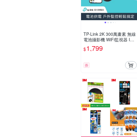
TP-Link 2K 300萬畫素 無線
電池攝影機 WiFi監視器 IP
CAM AI偵測 全彩夜視(Tapo
1,799
$
C411)
券