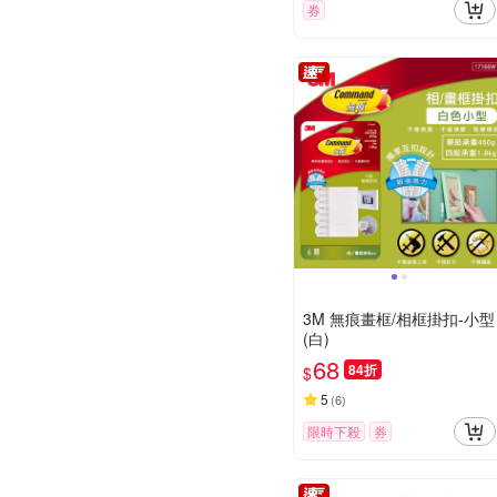
券
3M 無痕畫框/相框掛扣-小型
(白)
68
84折
$
5
(
6
)
限時下殺
券