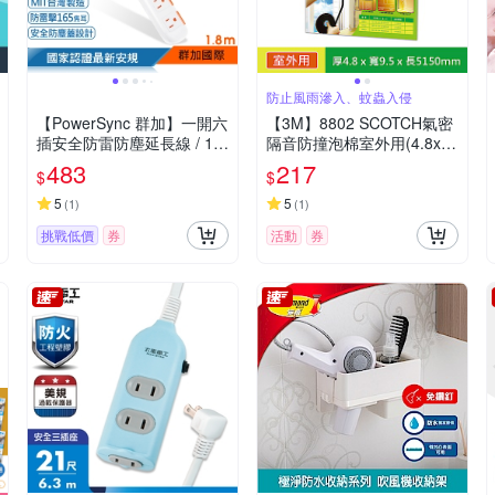
防止風雨滲入、蚊蟲入侵
【PowerSync 群加】一開六
【3M】8802 SCOTCH氣密
插安全防雷防塵延長線 / 1.8
隔音防撞泡棉室外用(4.8x9.
m(TS6W9018)
5x5150MM)
483
217
$
$
5
5
(
1
)
(
1
)
挑戰低價
券
活動
券