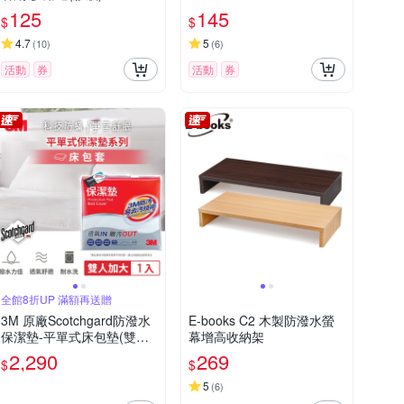
125
145
$
$
4.7
5
(
10
)
(
6
)
活動
券
活動
券
全館8折UP 滿額再送贈
3M 原廠Scotchgard防潑水
E-books C2 木製防潑水螢
保潔墊-平單式床包墊(雙人
幕增高收納架
加大)
2,290
269
$
$
5
(
6
)