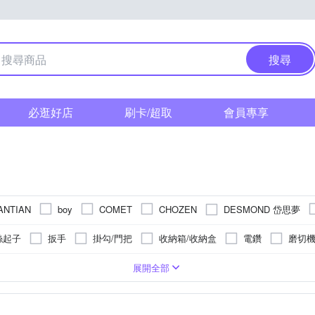
搜尋
必逛好店
刷卡/超取
會員專享
DESMOND 岱思夢
ANTIAN
boy
COMET
CHOZEN
DURANCE 朵昂思
Everlight 億光
DON
E-books
ego
絲起子
扳手
掛勾/門把
收納箱/收納盒
電鑽
磨切
Kao 花王
HUS
JHS
KINYO
KING TONY
LEC
地墊/防滑墊
LED燈泡
鉗子
轉接頭
砂輪機
層架/
聚酯纖維
移動偵測
收納箱/收納盒/收納籃
防鏽
膠
防水
聲音偵測
天絲
防變色
桌上收納
即時警報
純棉
補修
瓷/陶土/混凝土
收納袋
可旋轉
防潮
收納用品耗材
防撞
紅外線
木質
隔音
防水
23cm
23.5cm
24cm
24.5cm
25cm
25.5c
展開全部
PowerSync 群加
Reddot 紅點生活
POLYWELL
rainstory
子
床包
保潔墊
科技纖維
旅用轉接頭
膠帶
擋煞
桌巾/桌墊
節慶燈飾
衛浴配件
浴室止滑貼
警報器
m
29cm
Sigma Casa 西格瑪智慧管家
on
Stanley
TROMSO
TE
膠帶
收納籃
泡棉
廚衛收納架/瀝水架/刀具架/砧板架
纖
防潑水風雨衣
斗篷雨衣
排水孔瀘網
滅火器
門窗鎖