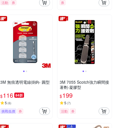
活動
券
券
3M 無痕透明電線掛鉤- 圓型
3M 7055 Scotch強力瞬間接
著劑-凝膠型
116
199
84折
$
$
5
5
(
6
)
(
7
)
挑戰低價
券
活動
券