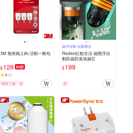
磁浮控制 自動開合
3M 無痕鐵上鉤-活動一般包
Reddot紅點生活 磁懸浮自
動防蟲防臭地漏芯
128
199
84折
$
$
5
(
1
)
限時下殺
券
券