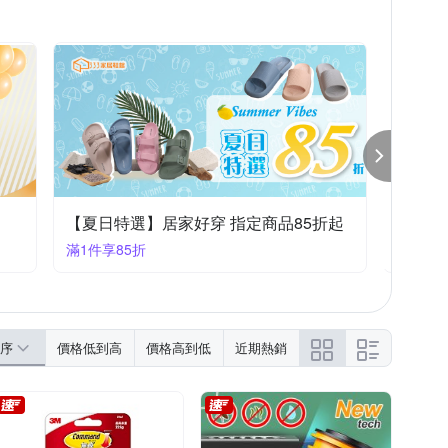
祕
日本小林製藥
生活良品
蓋安全
午安枕
測量器
節慶吊飾
刷
氣體/水質/溫度檢測儀
節慶組合包
【夏日特選】居家好穿 指定商品85折起
KING
滿1件享85折
滿1088
序
價格低到高
價格高到低
近期熱銷