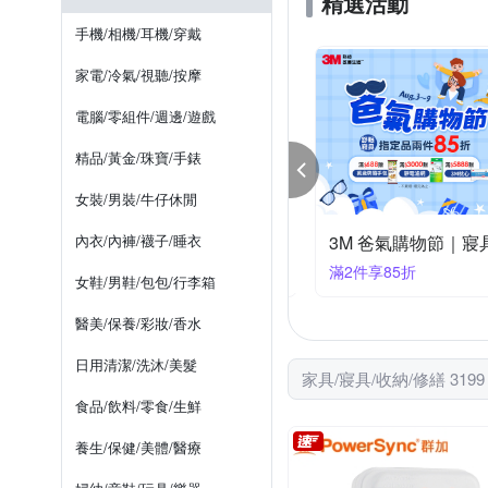
精選活動
Xiaomi 小
WIDE VIEW
接著劑
清洗機
吸塵
水龍頭/水龍頭延伸器
擦髮
手機/相機/耳機/穿戴
雞仔牌
鑰匙圈
手帕
漱口杯/
家電/冷氣/視聽/按摩
擠牙膏器
給皂機
電腦/零組件/週邊/遊戲
精品/黃金/珠寶/手錶
女裝/男裝/牛仔休閒
 爸氣購物節 居家用品最高享83折！
內衣/內褲/襪子/睡衣
件享83折
滿2件享85折
女鞋/男鞋/包包/行李箱
醫美/保養/彩妝/香水
日用清潔/洗沐/美髮
家具/寢具/收納/修繕 319
食品/飲料/零食/生鮮
養生/保健/美體/醫療