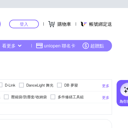
購物車
帳號綁定送
登入
看更多
uniopen 聯名卡
超贈點
DanceLight 舞光
DB 夢寢
D-Link
更多
Febreze 風倍清
 life
EVE
FJ
機
壓縮袋/防塵套/收納袋
多件修繕工具組
更多
LION 獅王
Mercusys 水星
MIG 明家
收納架/層架衣櫥
砂磨機
一般插頭
等級 IP66
其他
蓮蓬頭
氣密
線材收納
室外用
防水等級 IP65
室內用
浴廁清潔刷
防壁癌
m
26cm
26.5cm
27cm
更多
更多
更多
SANLUX 台灣三洋
SunFlower 三花
釘槍
枕套/枕巾
定時器
隨身警報器
衛浴五金
相框
節慶派對用品
Tyson 太順電業
LITA
TP-Link
u-ta
維枕
單人椅墊
萬用插頭
玄關/門墊
長門簾
馬桶消臭貼