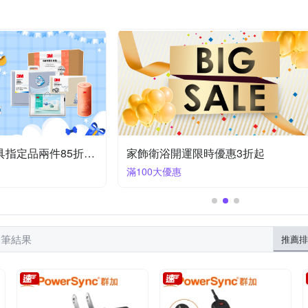
米
太星電工
亞曼達 Amanda
其他品牌
太星
小閨
器
枕套床包組
修繕美工刀
花瓶
鋸子
防撞地墊
巾
門鈴
抱枕
沐浴過濾器/水質過濾器
收納瓶/收納罐
漱口架
背靠墊/腿枕
浴巾
擦手巾
門檔
體刷/沐浴
3M 爸氣購物節｜寢具指定品兩件85折｜快速到貨
家飾衛浴開運限時優惠3折起
滿100大優惠
9 筆結果
推薦排