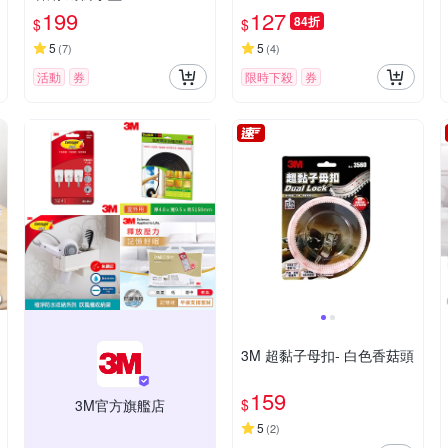
199
127
84折
$
$
5
5
(
7
)
(
4
)
活動
券
限時下殺
券
3M 超黏子母扣- 白色香菇頭
159
$
3M官方旗艦店
5
(
2
)