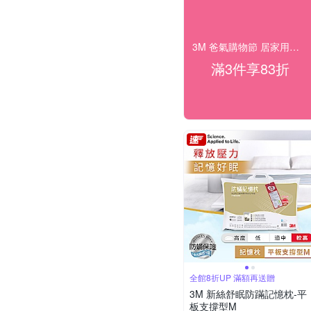
3M 爸氣購物節 居家用品最高享83折！
滿3件享83折
全館8折UP 滿額再送贈
3M 新絲舒眠防蹣記憶枕-平
板支撐型M