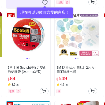
活動
券
現在可以追蹤你喜愛的商店！
3M 116 Scotch超強力雙面
3M 防滑貼片-圓點(12片入)-
泡棉膠帶 (24mmx3YD)
圖案隨機出貨
84
549
$
$
4.9
4.9
(
8
)
(
6
)
活動
券
券