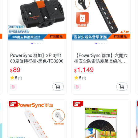
PowerSync 群加】2P 3插1
【PowerSync 群加】六開六
80度旋轉壁插-黑色-TC3200
插安全防雷防塵延長線/4.5
M(TPS356DN0045)
89
1,149
$
$
5
5
(
1
)
(
1
)
券
券