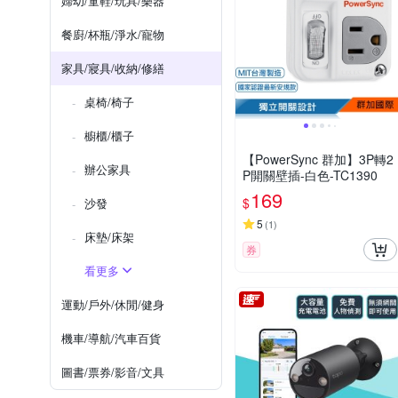
婦幼/童鞋/玩具/樂器
餐廚/杯瓶/淨水/寵物
家具/寢具/收納/修繕
桌椅/椅子
櫥櫃/櫃子
【PowerSync 群加】3P轉2
辦公家具
P開關壁插-白色-TC1390
169
$
沙發
5
(
1
)
床墊/床架
券
看更多
運動/戶外/休閒/健身
機車/導航/汽車百貨
圖書/票券/影音/文具