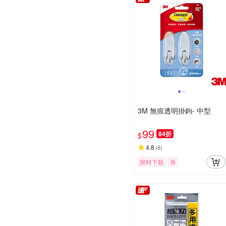
3M 無痕透明掛鉤- 中型
99
84折
$
4.8
(
6
)
限時下殺
券