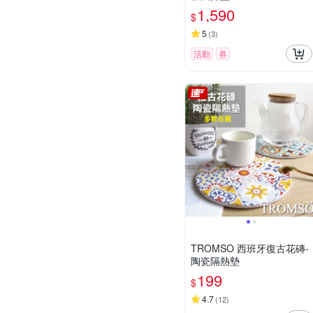
1,590
$
5
(
3
)
活動
券
TROMSO 西班牙復古花磚-
陶瓷隔熱墊
199
$
4.7
(
12
)