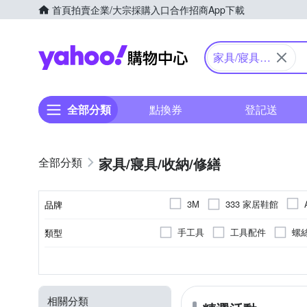
首頁
拍賣
企業/大宗採購入口
合作招商
App下載
Yahoo購物中心
家具/寢具/
收納/修繕
全部分類
點換券
登記送
家具/寢具/收納/修繕
333 家居鞋館
3M
品牌
DEWALT 得偉
DIKE
手工具
工具配件
螺
類型
品牌名稱
FunPlus+
Honeywell
收納用品耗材
噴漆
掛勾/門把
雙向語音
塑膠
著色
金屬
多用途
內建麥克風
收納架/層架
布
防蝕
M
Free Size
22.5cm
顏色
種類
尺寸
特殊功能
主材質
用途
O Pretty 歐沛媞
P&G
記憶枕
線材收納
鎚
毛巾
祈福
掛畫
隔熱
擺飾
家宅化煞/
27.5cm
28cm
28.5c
SANYO 三洋
SC Johns
相關分類
肥皂盤
拋光輪
雙面
快乾頭巾
個人防身