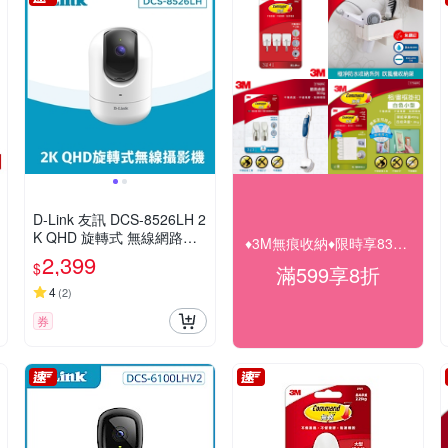
D-Link 友訊 DCS-8526LH 2
K QHD 旋轉式 無線網路攝
♦3M無痕收納♦限時享83折(快倉)
影機
2,399
$
滿599享8折
4
(
2
)
券