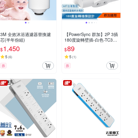
3M 全效沐浴過濾器替換濾
【PowerSync 群加】2P 3插
芯(半年份組)
180度旋轉壁插-白色-TC329
0
1,450
89
$
$
5
5
(
6
)
(
1
)
券
券