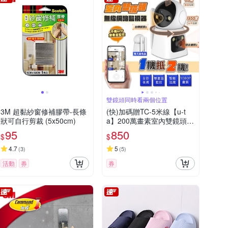
雙鏡頭同時看兩個位置
3M 超黏紗窗修補膠帶-長條
(快)加碼贈TC-5米線【u-t
狀可自行剪裁 (5x50cm)
a】200萬畫素室內雙鏡頭無
線網路攝影機RK15(1080P/
95
850
$
$
雙天線/全彩夜視)
4.7
5
(
3
)
(
5
)
活動
券
券