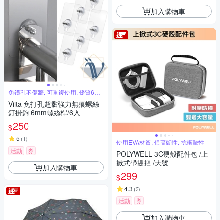
加入購物車
免鑽孔不傷牆, 可重複使用, 優質6入
組
Viita 免打孔超黏強力無痕螺絲
釘掛鉤 6mm螺絲桿/6入
250
$
5
(
1
)
使用EVA材質, 俱高韌性, 抗衝擊性
活動
券
POLYWELL 3C硬殼配件包 /上
掀式帶提把 /大號
加入購物車
299
$
4.3
(
3
)
活動
券
加入購物車