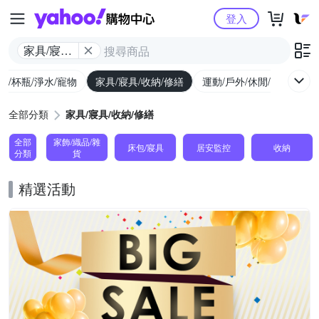
Yahoo購物中心
登入
家具/寢具/
收納/修繕
廚/杯瓶/淨水/寵物
家具/寢具/收納/修繕
運動/戶外/休閒/健身
機
全部分類
家具/寢具/收納/修繕
全部
家飾/織品/雜
床包/寢具
居安監控
收納
分類
貨
精選活動