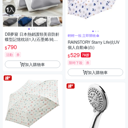
DB夢寢 日本熱銷護頸美容防鼾
輕輕一按,立即開收傘
蝶型記憶枕頭1入(石墨烯/純白/
RAINSTORY Starry Life抗UV
深藍)
790
個人自動傘(白)
$
529
活動
券
78折
$
限時下殺
券
加入購物車
加入購物車