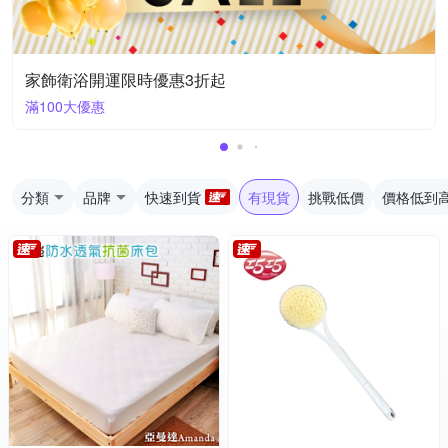
家飾衛浴開運限時優惠3折起
滿100大優惠
分類
品牌
快速到貨
有現貨
挑戰低價
價格低到