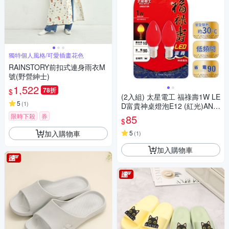
獨特個人風格/可愛插畫花色
RAINSTORY前扣式連身雨衣M
號(野營紳士)
1,522
78折
$
(2入組) 太星電工 福祿壽1W LE
5
(
1
)
D富貴神桌燈泡E12 (紅光)AND
272R
限時下殺
券
85
$
加入購物車
5
(
1
)
加入購物車