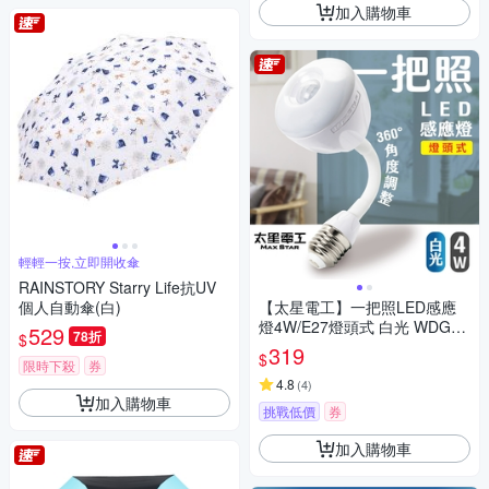
加入購物車
輕輕一按,立即開收傘
RAINSTORY Starry Life抗UV
個人自動傘(白)
【太星電工】一把照LED感應
燈4W/E27燈頭式 白光 WDG10
529
78折
$
4W
319
$
限時下殺
券
4.8
(
4
)
加入購物車
挑戰低價
券
加入購物車