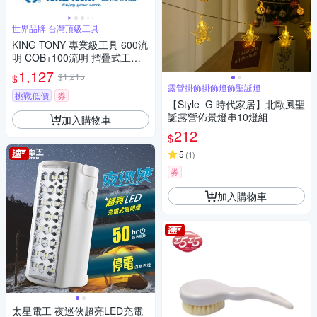
世界品牌 台灣頂級工具
KING TONY 專業級工具 600流
明 COB+100流明 摺疊式工作
燈 (KT9TA271)
1,127
$1,215
$
露營掛飾掛飾燈飾聖誕燈
挑戰低價
券
【Style_G 時代家居】北歐風聖
誕露營佈景燈串10燈組
加入購物車
212
$
5
(
1
)
券
加入購物車
太星電工 夜巡俠超亮LED充電