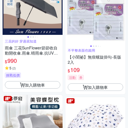
三花的好 穿過就知道
雨傘 三花SunFlower節節收自
不平整表面也能用
動開收傘.雨傘.晴雨傘.抗UV防
【小閨祕】無痕螺旋掛勾-長版
曬_迷霧灰
990
$
2入
5
109
(
2
)
$
挑戰低價
活動
券
加入購物車
加入購物車