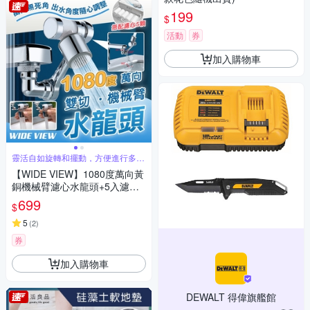
199
$
活動
券
加入購物車
靈活自如旋轉和擺動，方便進行多角
度操作
【WIDE VIEW】1080度萬向黃
銅機械臂濾心水龍頭+5入濾心
組(00058-5)
699
$
5
(
2
)
券
加入購物車
DEWALT 得偉旗艦館