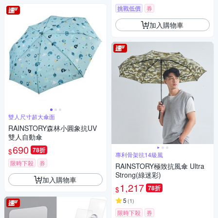
挑戰低價
券
加入購物車
雙人尺寸超大傘面
RAINSTORY森林小圓象抗UV
雙人自動傘
690
78折
$
專利骨架抗14級風
限時下殺
券
RAINSTORY極致抗風傘 Ultra
Strong(綠迷彩)
加入購物車
1,217
78折
$
5
(
1
)
限時下殺
券