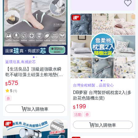
返璞珪真,有感於芯
【生活良品】頂級超強吸水瞬
乾不破珪藻土硅藻土軟地墊(寵
物除臭墊-加贈布套)
575
$
台灣全程精製，品質安心
5
(
1
)
DB夢寢 台灣製舒眠枕套2入(多
款花色隨機出貨)
券
199
$
加入購物車
活動
券
加入購物車