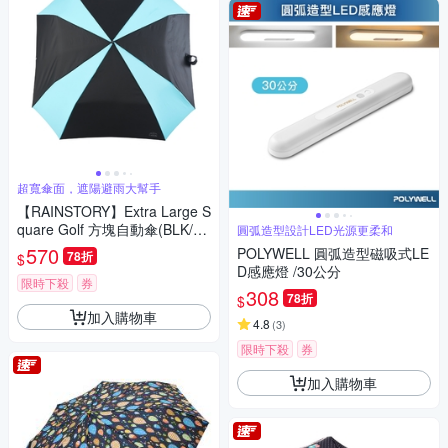
超寬傘面，遮陽避雨大幫手
【RAINSTORY】Extra Large S
quare Golf 方塊自動傘(BLK/BL
圓弧造型設計LED光源更柔和
UE)
570
POLYWELL 圓弧造型磁吸式LE
78折
$
D感應燈 /30公分
限時下殺
券
308
78折
$
加入購物車
4.8
(
3
)
限時下殺
券
加入購物車