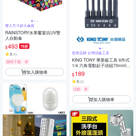
雙人尺寸超大傘面
RAINSTORY水果饗宴抗UV雙
人自動傘
493
78折
$
世界品牌 台灣頂級工具
5
(
1
)
KING TONY 專業級工具 6件式
限時下殺
券
1/4 六角電動起子頭組70mml
(KT1004B6HQ)
加入購物車
189
$
5
(
1
)
活動
券
加入購物車