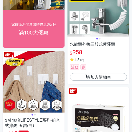
家飾衛浴開運限時優惠3折起
滿100大優惠
水龍頭外接三段式蓮蓬頭
258
$
4.8
(
2
)
活動
券
加入購物車
3M 無痕LIFESTYLE系列-組合
式排鉤-五鉤(白)