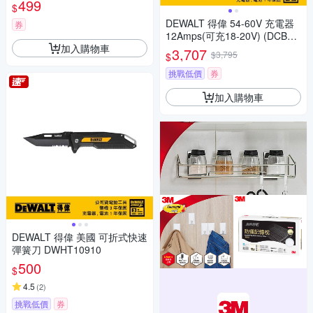
499
$
DEWALT 得偉 54-60V 充電器
券
12Amps(可充18-20V) (DCB11
加入購物車
12)
3,707
$3,795
$
挑戰低價
券
加入購物車
DEWALT 得偉 美國 可折式快速
彈簧刀 DWHT10910
500
$
4.5
(
2
)
挑戰低價
券