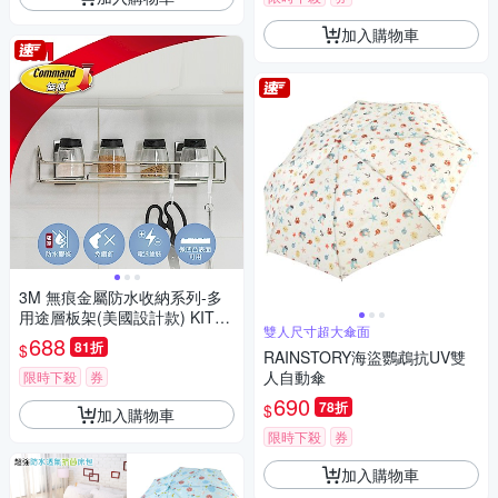
加入購物車
3M 無痕金屬防水收納系列-多
用途層板架(美國設計款) KITC
雙人尺寸超大傘面
H41
688
81折
$
RAINSTORY海盜鸚鵡抗UV雙
人自動傘
限時下殺
券
690
78折
$
加入購物車
限時下殺
券
加入購物車