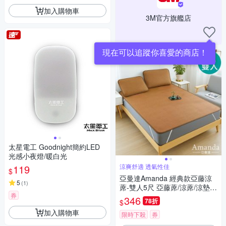
加入購物車
3M官方旗艦店
現在可以追蹤你喜愛的商店！
太星電工 Goodnight簡約LED
光感小夜燈/暖白光
119
涼爽舒適 透氣性佳
$
亞曼達Amanda 經典款亞藤涼
5
(
1
)
蓆-雙人5尺 亞藤蓆/涼蓆/涼墊 -
券
快速到貨
346
78折
$
加入購物車
限時下殺
券