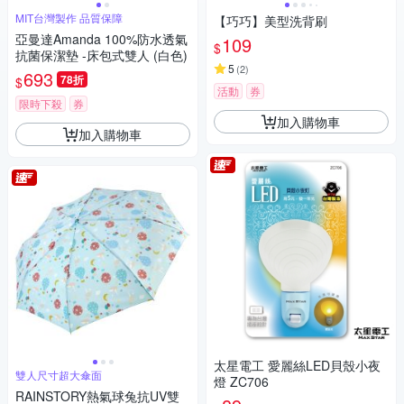
MIT台灣製作 品質保障
【巧巧】美型洗背刷
亞曼達Amanda 100%防水透氣
109
$
抗菌保潔墊 -床包式雙人 (白色)
5
(
2
)
693
78折
$
活動
券
限時下殺
券
加入購物車
加入購物車
太星電工 愛麗絲LED貝殼小夜
雙人尺寸超大傘面
燈 ZC706
RAINSTORY熱氣球兔抗UV雙