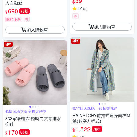
89
$
人自動傘
4.9
(
3
)
690
78折
$
券
限時下殺
券
加入購物車
加入購物車
獨特個人風格/可愛插畫花色
船型凹槽防衝撞 穩定步態
RAINSTORY前扣式連身雨衣M
333家居鞋館 輕時尚文青排水
號(數字方程式)
拖鞋
1,522
78折
$
170
86折
$
5