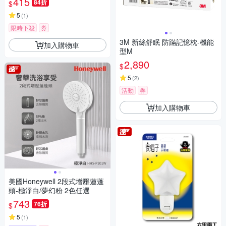
415
84折
$
5
(
1
)
限時下殺
券
3M 新絲舒眠 防蹣記憶枕-機能
加入購物車
型M
2,890
$
5
(
2
)
活動
券
加入購物車
美國Honeywell 2段式增壓蓮蓬
頭-極淨白/夢幻粉 2色任選
743
76折
$
5
(
1
)