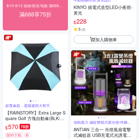
8/10-8/12 收納/衛浴/地板 滿688享75折！
KINYO 插電式造型LED小夜燈-
黃光
滿688享75折
228
$
5
(
2
)
加入購物車
超寬傘面，遮陽避雨大幫手
【RAINSTORY】Extra Large S
quare Golf 方塊自動傘(BLK/BL
強勁風力 滅蚊雙模式紫光燈/伴睡夜
UE)
570
燈
78折
$
ANTIAN 三合一 吊燈風扇電擊
式滅蚊器 USB充電式光誘電蚊
限時下殺
券