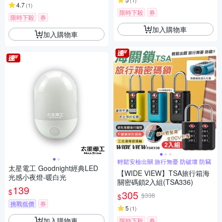
(
1
)
4.7
(
1
)
限時下殺
券
限時下殺
券
加入購物車
加入購物車
輕鬆安檢出關 旅行無憂 防破壞 防竊
太星電工 Goodnight經典LED
【WIDE VIEW】TSA旅行箱海
光感小夜燈-暖白光
關密碼鎖2入組(TSA336)
139
$
305
$338
$
挑戰低價
券
5
(
1
)
加入購物車
限時下殺
券