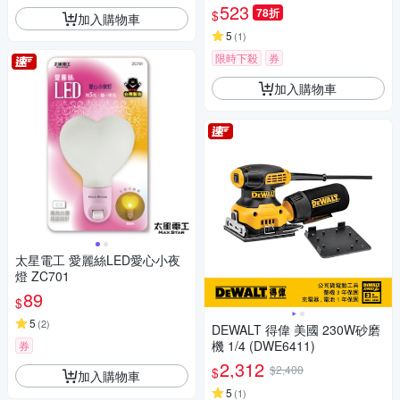
燈 可立/可掛 飯店餐廳驅蚊器
523
78折
$
加入購物車
5
(
1
)
限時下殺
券
加入購物車
太星電工 愛麗絲LED愛心小夜
燈 ZC701
89
$
5
(
2
)
DEWALT 得偉 美國 230W砂磨
機 1/4 (DWE6411)
券
2,312
$2,400
$
加入購物車
5
(
1
)