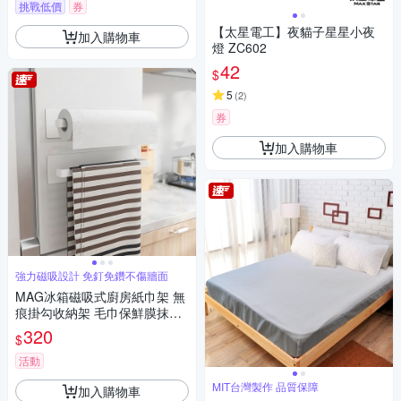
挑戰低價
券
【太星電工】夜貓子星星小夜
加入購物車
燈 ZC602
42
$
5
(
2
)
券
加入購物車
強力磁吸設計 免釘免鑽不傷牆面
MAG冰箱磁吸式廚房紙巾架 無
痕掛勾收納架 毛巾保鮮膜抹布
置物架 洗衣機免打孔掛架
320
$
活動
MIT台灣製作 品質保障
加入購物車