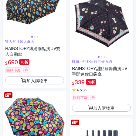
雙人尺寸超大傘面
RAINSTORY繽紛雨點抗UV雙
人自動傘
690
輕盈小巧外出旅行好收納
78折
$
RAINSTORY甜點圓舞曲抗UV
限時下殺
券
手開迷你口袋傘
加入購物車
339
78折
$
4.5
(
2
)
限時下殺
券
加入購物車