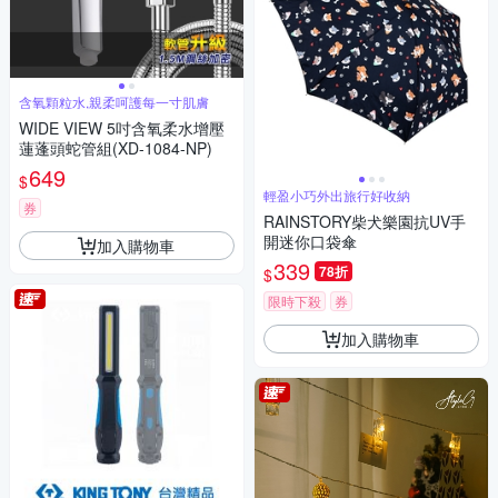
含氧顆粒水,親柔呵護每一寸肌膚
WIDE VIEW 5吋含氧柔水增壓
蓮蓬頭蛇管組(XD-1084-NP)
649
$
輕盈小巧外出旅行好收納
券
RAINSTORY柴犬樂園抗UV手
開迷你口袋傘
加入購物車
339
78折
$
限時下殺
券
加入購物車