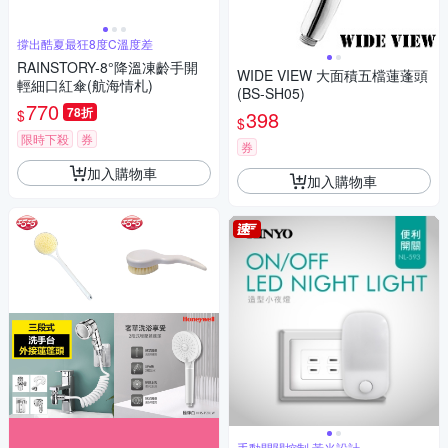
撐出酷夏最狂8度C溫度差
RAINSTORY-8°降溫凍齡手開
WIDE VIEW 大面積五檔蓮蓬頭
輕細口紅傘(航海情札)
(BS-SH05)
770
78折
$
398
$
限時下殺
券
券
加入購物車
加入購物車
手動開關控制,黃光設計