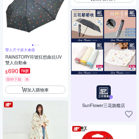
雙人尺寸超大傘面
RAINSTORY符號狂想曲抗UV
雙人自動傘
690
78折
$
限時下殺
券
加入購物車
SunFlower三花旗艦店