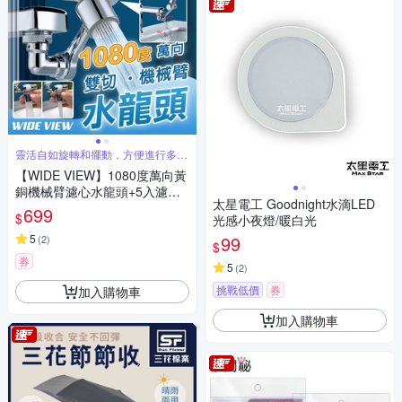
靈活自如旋轉和擺動，方便進行多角
度操作
【WIDE VIEW】1080度萬向黃
銅機械臂濾心水龍頭+5入濾心
太星電工 Goodnight水滴LED
組(00058-5)
699
$
光感小夜燈/暖白光
5
99
(
2
)
$
券
5
(
2
)
挑戰低價
券
加入購物車
加入購物車