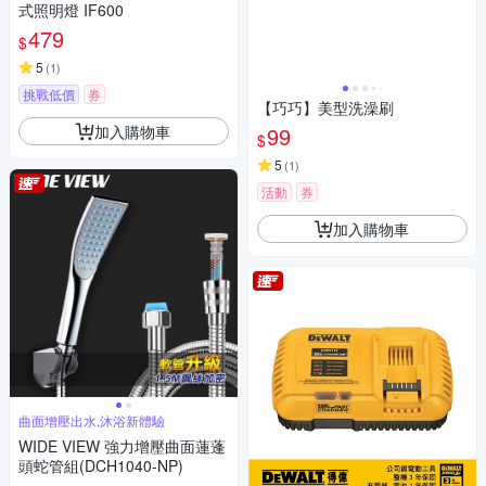
式照明燈 IF600
479
$
5
(
1
)
挑戰低價
券
【巧巧】美型洗澡刷
加入購物車
99
$
5
(
1
)
活動
券
加入購物車
曲面增壓出水,沐浴新體驗
WIDE VIEW 強力增壓曲面蓮蓬
頭蛇管組(DCH1040-NP)