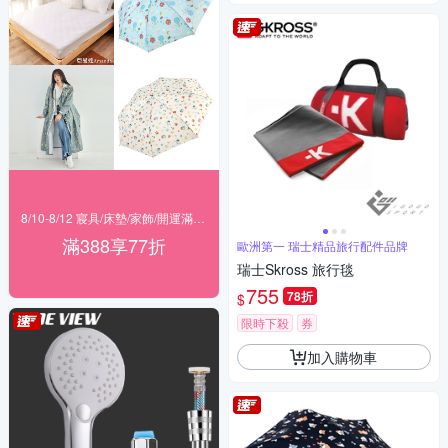
8/10-8/12 寢具/床墊/家飾/開運滿388享77折
滿388享77折
歐洲第一 瑞士精品旅行配件品牌
瑞士Skross 旅行毯
755
78折
$
限時下殺
券
加入購物車