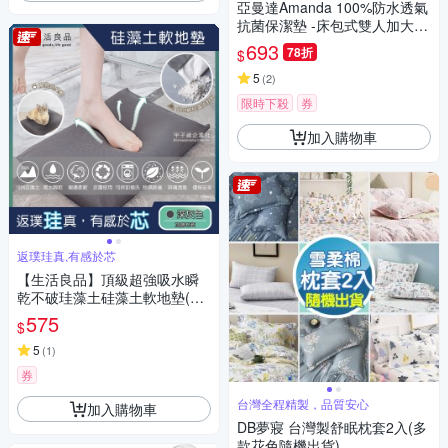
亞曼達Amanda 100%防水透氣
抗菌保潔墊 -床包式雙人加大
(灰色) -快速到貨
693
78折
$
5
(
2
)
限時下殺
券
加入購物車
返璞珪真,有感於芯
【生活良品】頂級超強吸水瞬
乾不破珪藻土硅藻土軟地墊(寵
物除臭墊-加贈布套)
575
$
5
(
1
)
券
台灣全程精製，品質安心
加入購物車
DB夢寢 台灣製舒眠枕套2入(多
款花色隨機出貨)