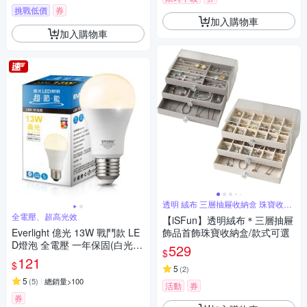
挑戰低價
券
加入購物車
加入購物車
透明 絨布 三層抽屜收納盒 珠寶收納
盒
全電壓、超高光效
【iSFun】透明絨布＊三層抽屜
Everlight 億光 13W 戰鬥款 LE
飾品首飾珠寶收納盒/款式可選
D燈泡 全電壓 一年保固(白光/
529
$
黃光/自然光)
121
$
5
(
2
)
5
(
5
)
總銷量>100
活動
券
券