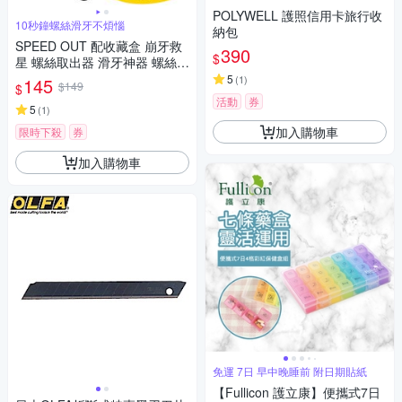
POLYWELL 護照信用卡旅行收
10秒鐘螺絲滑牙不煩惱
納包
SPEED OUT 配收藏盒 崩牙救
390
$
星 螺絲取出器 滑牙神器 螺絲
退牙器 電鑽起子機用(4件套組)
5
(
1
)
145
$149
$
x1
活動
券
5
(
1
)
加入購物車
限時下殺
券
加入購物車
免運 7日 早中晚睡前 附日期貼紙
【Fullicon 護立康】便攜式7日