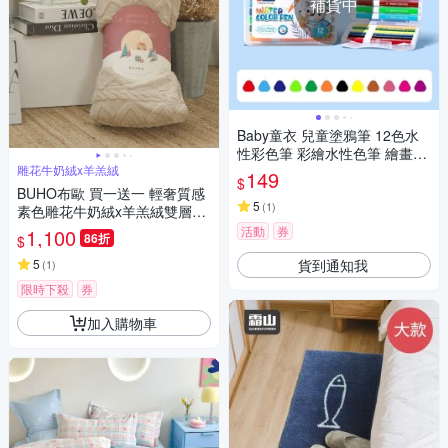
補貨中
Baby童衣 兒童塗鴉筆 12色水
性彩色筆 彩繪水性色筆 繪畫筆
雕花牛奶絨x羊羔絨
畫圖筆 11806
149
$
BUHO布歐 買一送一 輕奢質感
5
(
1
)
素色雕花牛奶絨x羊羔絨雙層保
暖毯(150x200cm)(多款任選)
活動
券
1,100
86折
$
貨到通知我
5
(
1
)
限時下殺
券
加入購物車