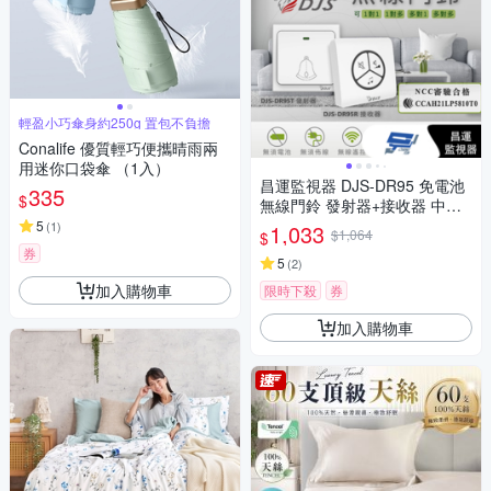
輕盈小巧傘身約250g 置包不負擔
Conalife 優質輕巧便攜晴雨兩
用迷你口袋傘 （1入）
昌運監視器 DJS-DR95 免電池
335
$
無線門鈴 發射器+接收器 中繼
轉發功能 距離可無限延伸 無線
5
(
1
)
1,033
$1,064
$
電鈴 自發電 免用電池
券
5
(
2
)
加入購物車
限時下殺
券
加入購物車