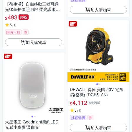
【荷生活】自由移動三種可調
光USB長條照明燈 柔光護眼可
加入購物車
磁吸一鍵調節-大號3入組
493
86折
$
5
(
1
)
限時下殺
券
加入購物車
DEWALT 得偉 美國 20V 電風
扇(空機) (DCE512N)
4,112
$4,200
$
5
(
1
)
挑戰低價
券
太星電工 Goodnight簡約LED
光感小夜燈/暖白光
加入購物車