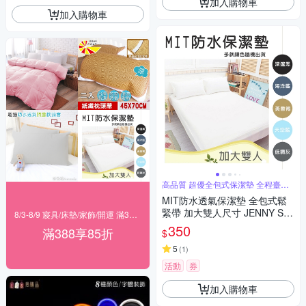
加入購物車
加入購物車
高品質 超優全包式保潔墊 全程臺灣
製造
MIT防水透氣保潔墊 全包式鬆
緊帶 加大雙人尺寸 JENNY SIL
8/3-8/9 寢具/床墊/家飾/開運 滿388享85折
K 蓁妮絲生活館
350
滿388享85折
$
5
(
1
)
活動
券
加入購物車