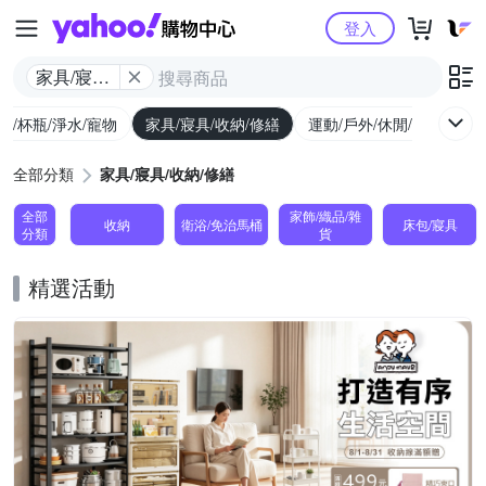
Yahoo購物中心
登入
家具/寢具/
收納/修繕
廚/杯瓶/淨水/寵物
家具/寢具/收納/修繕
運動/戶外/休閒/健身
機
全部分類
家具/寢具/收納/修繕
全部
家飾/織品/雜
收納
衛浴/免治馬桶
床包/寢具
分類
貨
精選活動