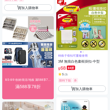
加入購物車
特殊子母扣可重複使用
3M 無痕白色畫框掛扣-中型
68
84折
$
5
(
3
)
8/3-8/9 收納/衛浴/地板 滿588享78折
限時下殺
券
滿588享78折
加入購物車