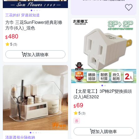
三花的好 穿過就知道
方巾 三花SunFlower經典彩條
方巾(6入)_混色
480
$
5
(
5
)
加入購物車
【太星電工】3P轉2P變換插頭
(2入)AE3202
69
$
5
(
3
)
券
加入購物車
清新透視分隔收納