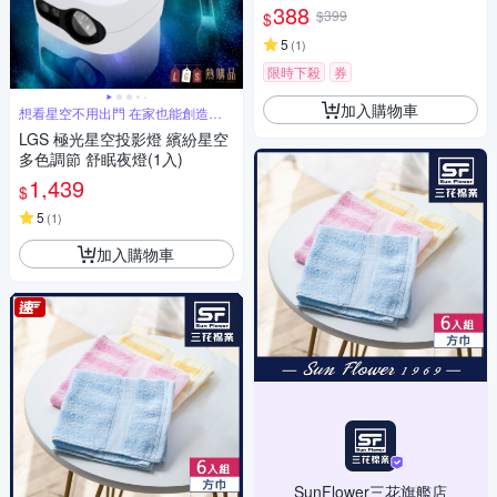
388
$399
$
5
(
1
)
限時下殺
券
加入購物車
想看星空不用出門 在家也能創造萬
天星星
LGS 極光星空投影燈 繽紛星空
多色調節 舒眠夜燈(1入)
1,439
$
5
(
1
)
加入購物車
SunFlower三花旗艦店