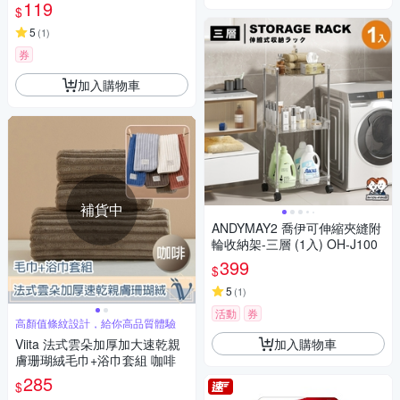
119
$
5
(
1
)
券
加入購物車
補貨中
ANDYMAY2 喬伊可伸縮夾縫附
輪收納架-三層 (1入) OH-J100
399
$
5
(
1
)
活動
券
高顏值條紋設計，給你高品質體驗
加入購物車
Viita 法式雲朵加厚加大速乾親
膚珊瑚絨毛巾+浴巾套組 咖啡
285
$