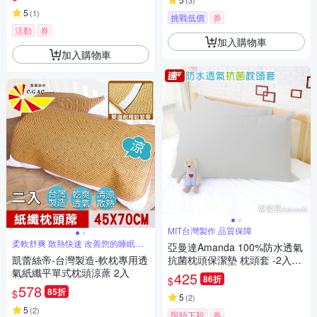
(
3
)
5
(
1
)
挑戰低價
券
活動
券
加入購物車
加入購物車
MIT台灣製作 品質保障
柔軟舒爽 散熱快速 改善您的睡眠品
亞曼達Amanda 100%防水透氣
質
凱蕾絲帝-台灣製造-軟枕專用透
抗菌枕頭保潔墊 枕頭套 -2入
氣紙纖平單式枕頭涼蓆 2入
(灰色) -快速到貨
425
86折
$
578
85折
$
5
(
2
)
5
(
2
)
限時下殺
券