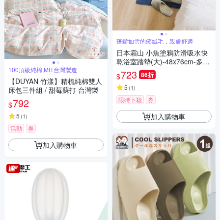
蓬鬆如雲的簇絨毛，親膚舒適
日本霜山 小魚塗鴉防滑吸水快
乾浴室踏墊(大)-48x76cm-多色
100頂級純棉,MIT台灣製造
可選
723
86折
$
【DUYAN 竹漾】精梳純棉雙人
5
(
1
)
床包三件組 / 甜莓蘇打 台灣製
限時下殺
券
792
$
加入購物車
5
(
1
)
活動
券
加入購物車