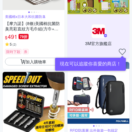
美國棉x日本大和抗菌防臭
【摩力諾】(8條)美國棉抗菌防
臭亮彩直紋方毛巾組(方巾+毛
巾各4)_morino
491
79折
$
3M官方旗艦店
5
(
2
)
限時下殺
券
加入購物車
RFID防護層 出外旅遊一包搞定