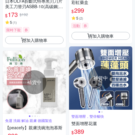
日本OLFA折斷式特專黑刃刀片
彩虹藥盒
美工刀替刃ASBB-10(高碳鋼;超
299
$
銳利;10枚入)適A-1 A-3 A-5 SV
173
$192
$
R-1 SVR-2 NA-1 XA-1 141BS
5
(
2
)
215BS Ltd-05
5
(
1
)
活動
券
限時下殺
券
加入購物車
加入購物車
補貨中
補貨中
雙面增壓，雙倍暢快
免運 洗碗 解油 親膚 德國製造
雙面增壓花灑
【peacefy】親膚洗碗泡泡慕斯
389
$