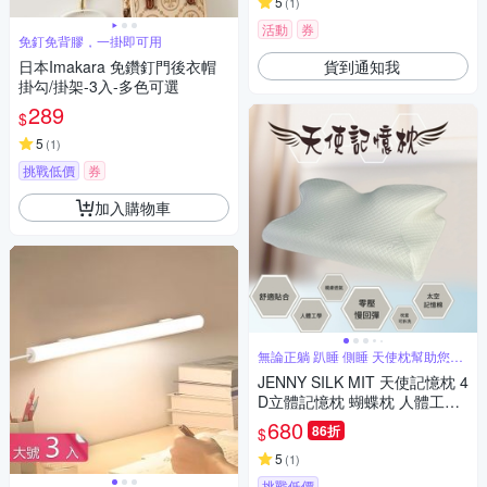
5
(
1
)
活動
券
免釘免背膠，一掛即可用
貨到通知我
日本Imakara 免鑽釘門後衣帽
掛勾/掛架-3入-多色可選
289
$
5
(
1
)
挑戰低價
券
加入購物車
無論正躺 趴睡 側睡 天使枕幫助您秒
睡
JENNY SILK MIT 天使記憶枕 4
D立體記憶枕 蝴蝶枕 人體工學
記憶枕
680
86折
$
5
(
1
)
挑戰低價