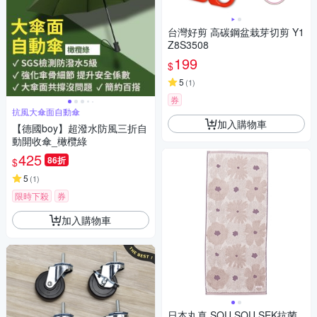
台灣好剪 高碳鋼盆栽芽切剪 Y1
Z8S3508
199
$
5
(
1
)
券
抗風大傘面自動傘
加入購物車
【德國boy】超潑水防風三折自
動開收傘_橄欖綠
425
86折
$
5
(
1
)
限時下殺
券
加入購物車
日本丸真 SOU SOU SEK抗菌