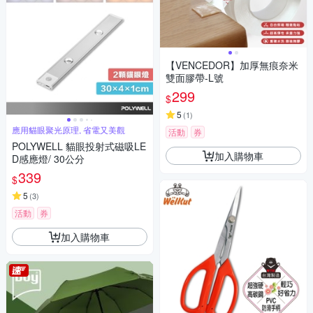
【VENCEDOR】加厚無痕奈米
雙面膠帶-L號
299
$
5
(
1
)
應用貓眼聚光原理, 省電又美觀
活動
券
POLYWELL 貓眼投射式磁吸LE
加入購物車
D感應燈/ 30公分
339
$
5
(
3
)
活動
券
加入購物車