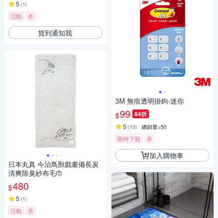
5
(
1
)
活動
券
貨到通知我
3M 無痕透明掛鉤-迷你
99
84折
$
5
(
10
)
總銷量>50
限時下殺
券
加入購物車
日本丸真 今治鳥獸戲畫備長炭
清爽除臭紗布毛巾
480
$
5
(
1
)
活動
券