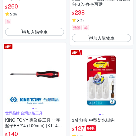
勾-3入-多色可選
260
$
238
$
5
(
6
)
5
(
1
)
券
活動
券
加入購物車
加入購物車
世界品牌 台灣頂級工具
KING TONY 專業級工具 十字
3M 無痕 中型防水掛鉤
起子PH2*4 (100mm) (KT14A1
127
84折
$
0204)
140
$
5