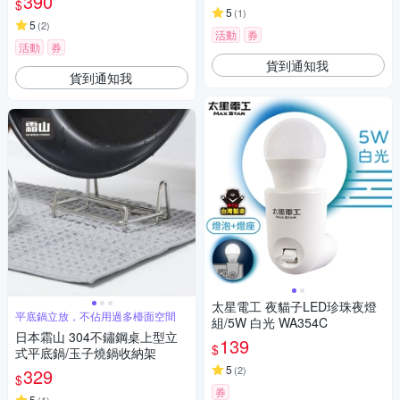
390
$
5
(
1
)
5
(
2
)
活動
券
活動
券
貨到通知我
貨到通知我
太星電工 夜貓子LED珍珠夜燈
平底鍋立放，不佔用過多檯面空間
組/5W 白光 WA354C
日本霜山 304不鏽鋼桌上型立
139
$
式平底鍋/玉子燒鍋收納架
5
(
2
)
329
$
券
5