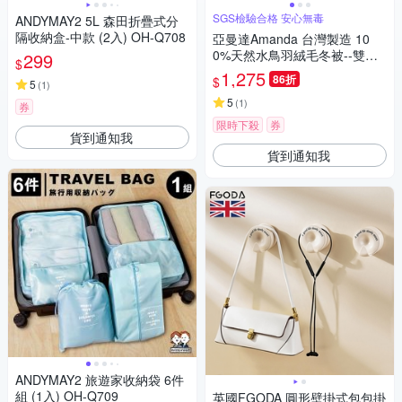
SGS檢驗合格 安心無毒
ANDYMAY2 5L 森田折疊式分
隔收納盒-中款 (2入) OH-Q708
亞曼達Amanda 台灣製造 10
0%天然水鳥羽絨毛冬被--雙人
299
$
(浪漫粉)(快速到貨)
1,275
86折
$
5
(
1
)
5
(
1
)
券
限時下殺
券
貨到通知我
貨到通知我
ANDYMAY2 旅遊家收納袋 6件
組 (1入) OH-Q709
英國FGODA 圓形壁掛式包包掛