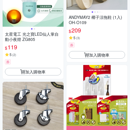
ANDYMAY2 椰子涼拖鞋 (1入)
OH-O109
209
$
太星電工 光之寶LED仙人掌自
5
(
3
)
動小夜燈 ZG805
券
119
$
加入購物車
5
(
2
)
券
加入購物車