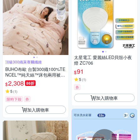
太星電工 愛麗絲LED貝殼小夜
頂級300織萊賽爾纖維
燈 ZC706
BUHO布歐 台製300織100%TE
91
$
NCEL™純天絲™床包兩用被四
5
(
1
)
件組-雙人(多款任選)
2,308
86折
$
券
5
(
1
)
加入購物車
限時下殺
券
加入購物車