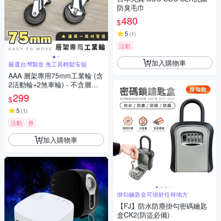
防臭毛巾
480
$
5
(
1
)
活動
加入購物車
嚴選台灣製造 免工具輕鬆安裝
AAA 層架專用75mm工業輪 (含
2活動輪+2煞車輪) - 不含層架
PVC輪/萬向輪/層架配件
299
$
5
(
1
)
活動
券
加入購物車
掛勾鑰匙盒可掛於任何地方
【FJ】防水防塵掛勾密碼鑰匙
盒CK2(防盜必備)