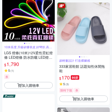
10米長度,升級矽膠表皮,好彎折,高透
光
LGS 燈條(10米)12V柔性霓虹燈
條 LED燈條 防水防曬 LED燈條
超輕量設計 打造裸腳感
燈條 LED燈 戶外裝飾
1,790
$
333家居鞋館 話題知性休閒拖
5
鞋
(
1
)
170
券
86折
$
5
(
3
)
加入購物車
限時下殺
券
加入購物車