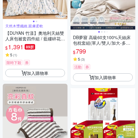
天然木漿纖維,親膚柔軟
【DUYAN 竹漾】奧地利天絲雙
DB夢寢 高級60支100%天絲床
人床包被套四件組 / 藍縷碎花
包枕套組(單人/雙人/加大-多款
台灣製
1,391
89折
$
任選)
799
$
5
(
1
)
5
(
3
)
限時下殺
券
活動
券
加入購物車
加入購物車