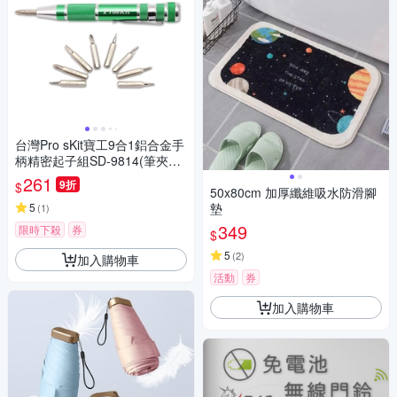
台灣Pro sKit寶工9合1鋁合金手
柄精密起子組SD-9814(筆夾設
計好攜帶;凸點設計不滑手)
261
9折
$
50x80cm 加厚纖維吸水防滑腳
5
墊
(
1
)
349
限時下殺
券
$
5
(
2
)
加入購物車
活動
券
加入購物車