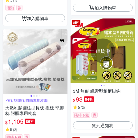
(
1
)
加入購物車
活動
券
加入購物車
補貨中
3M 無痕 繩索型相框掛鉤
93
84折
$
抱枕 墊腳枕 附贈專用枕套
天然乳膠圓柱型長枕.抱枕.墊腳
5
(
2
)
枕 附贈專用枕套
限時下殺
券
1,105
86折
$
貨到通知我
5
(
2
)
限時下殺
券