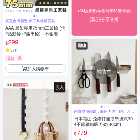
♦3M無痕收納♦限時享83折(快倉)
滿599享8折
嚴選台灣製造 免工具輕鬆安裝
AAA 層架專用75mm工業輪 (含
2活動輪+2煞車輪) - 不含層架
PVC輪/萬向輪/層架配件
299
$
5
(
1
)
活動
券
加入購物車
補貨中
內置雙排磁鐵，吸附力強可防止刀具
掉落
日本霜山 免鑽釘無痕壁掛式30
4不鏽鋼磁吸刀架(40cm)
779
$