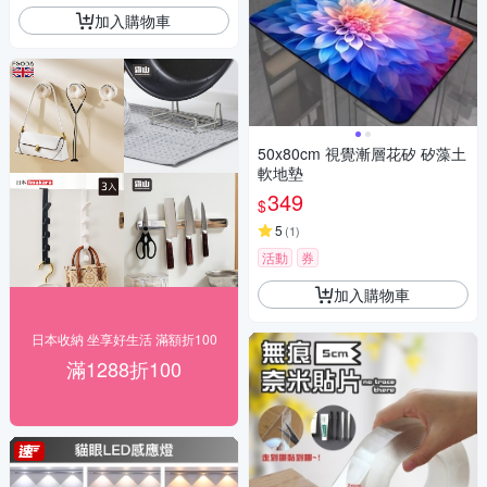
加入購物車
50x80cm 視覺漸層花矽 矽藻土
軟地墊
349
$
5
(
1
)
活動
券
加入購物車
日本收納 坐享好生活 滿額折100
滿1288折100