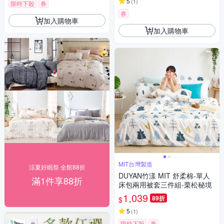
5
(
1
)
限時下殺
券
券
加入購物車
加入購物車
MIT台灣製造
涼夏好眠祭 全館88折
DUYAN竹漾 MIT 舒柔棉-單人
滿1件享88折
床包兩用被套三件組-栗松秘境
1,039
89折
$
5
(
1
)
限時下殺
券