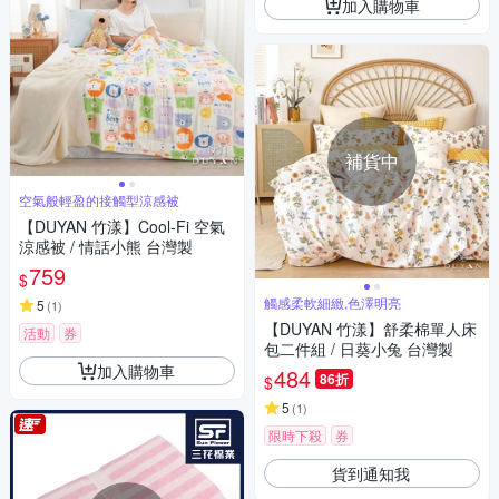
加入購物車
補貨中
空氣般輕盈的接觸型涼感被
【DUYAN 竹漾】Cool-Fi 空氣
涼感被 / 情話小熊 台灣製
759
$
觸感柔軟細緻,色澤明亮
5
(
1
)
【DUYAN 竹漾】舒柔棉單人床
活動
券
包二件組 / 日葵小兔 台灣製
加入購物車
484
86折
$
5
(
1
)
限時下殺
券
貨到通知我