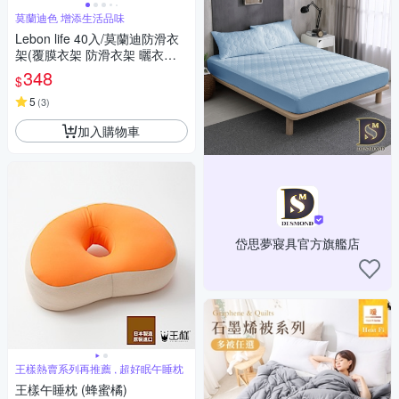
莫蘭迪色 增添生活品味
Lebon life 40入/莫蘭迪防滑衣
架(覆膜衣架 防滑衣架 曬衣架
晾衣架 整理 收納)
348
$
5
(
3
)
加入購物車
岱思夢寢具官方旗艦店
王樣熱賣系列再推薦 , 超好眠午睡枕
王樣午睡枕 (蜂蜜橘)