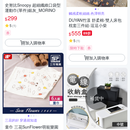
造
史努比Snoopy 超細纖維口袋型
運動巾(單件)銀灰_MORINO
觸感柔軟細緻,色澤明亮
299
$
DUYAN竹漾 舒柔棉-雙人床包
枕套三件組-逗逗小柴
5
(
1
)
555
券
89折
$
5
(
1
)
加入購物車
限時下殺
券
加入購物車
補貨中
三花的好 穿過就知道
童巾 三花SunFlower萌寵樂園