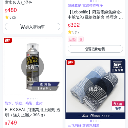
童巾(6入)_混色
隱藏收納 電線整齊有序
480
$
【Lebonlife】附蓋電線集線盒-
中號/2入(電線收納盒 整理盒 置
5
(
2
)
物盒)
392
$
加入購物車
5
(
1
)
活動
券
貨到通知我
補貨中
補貨中
防水、填縫、補裂、密封
FLEX SEAL 飛速萬用止漏劑 透
明（強力止漏／396 g）
749
$
三花的好 穿過就知道