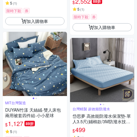
2,552
88折
$
5
(
1
)
5
(
1
)
限時下殺
券
限時下殺
券
加入購物車
加入購物車
MIT台灣製造
台灣精製 超效能防潑水
DUYAN竹漾 天絲絨-雙人床包
兩用被套四件組-小小星球
岱思夢 高效能防潑水保潔墊-單
人3.5尺(鋪棉款/3M防潑水技術/
1,127
89折
$
馬卡龍/淺藍)
499
$
5
(
1
)