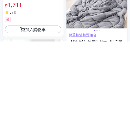
1,711
$
5
(
1
)
券
加入購物車
雙重控溫控溼組合
【DUYAN 竹漾】Heat-Fi 石墨
烯被系列 / 多款任選 台灣製 冬
被 棉被
1,099
$
5
(
1
)
活動
券
加入購物車
天然木漿纖維,親膚柔軟
【DUYAN 竹漾】60支萊賽爾天
絲雙人床包三件組 / 藍夜極光
台灣製
1,127
89折
$