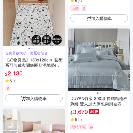
5
(
1
)
活動
券
加入購物車
任意剪裁大小，更緊密貼合
【好物良品】180x120cm_藝術
系可剪裁玄關絲圈刮泥地墊(防
滑刮泥墊 腳踏墊 除塵墊 玄關地
2,130
$
墊 絲圈地墊)
5
(
1
)
券
加入購物車
DUYAN竹漾-300織 長絨精梳棉
刺繡 雙人加大床包兩用被四件
組-冰河藍
3,679
89折
$
5
(
1
)
限時下殺
券