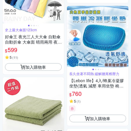
史上最大傘面123cm
好傘王 夜光三人大大傘 自動傘
自動折傘 大傘面 晴雨兩用 夜光
條
599
$
5
(
11
)
加入購物車
長久坐著不悶熱 緩解腰尾椎壓力
【Lebon life】4入/蜂巢冷凝膠
坐墊(透氣 減壓 車用坐墊 椅墊
涼感椅墊)
760
$
5
(
1
)
券
加入購物車