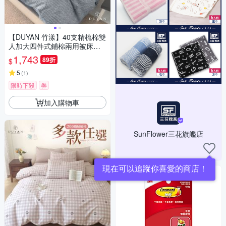
【DUYAN 竹漾】40支精梳棉雙
人加大四件式鋪棉兩用被床包
組 / 漠旅流沙 台灣製
1,743
89折
$
5
(
1
)
限時下殺
券
加入購物車
SunFlower三花旗艦店
現在可以追蹤你喜愛的商店！