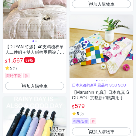
加入購物車
【DUYAN 竹漾】40支精梳棉單
人二件組＋雙人鋪棉兩用被 / 花
蔓玫瑰 台灣製
1,567
89折
$
5
(
1
)
限時下殺
券
日本京都的新和風品牌 SOU SOU
加入購物車
【Marushin 丸真】日本丸真 S
OU SOU 京都新和風萬用手帕
超值二件組
579
$
5
(
2
)
挑戰低價
券
加入購物車