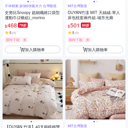
不掉棉絮 超強6倍吸水力 台灣製造
MIT台灣製造
史努比Snoopy 超細纖維口袋型
DUYAN竹漾 MIT 天絲絨-單人
運動巾(2條組)_morino
床包枕套兩件組-城市光廊
468
501
79折
89折
$
$
5
5
(
1
)
(
1
)
限時下殺
券
限時下殺
券
加入購物車
加入購物車
MIT台灣製造
【DUYAN 竹漾】40支精梳棉雙