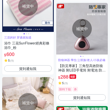
補貨中
補貨中
三花的好 穿過就知道
浴巾 三花SunFlower經典彩條
浴巾_粉
600
$
防狼神器 學生/上班族/老人/小孩必備
5
(
1
)
【防災專家】三角型高效防狼
貨到通知我
神器 附LED手電筒 附電池 防狼
警報器 防身報警器
288
9折
$
5
(
1
)
限時下殺
券
貨到通知我
補貨中