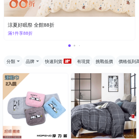
涼夏好眠祭 全館88折
滿1件享88折
分類
品牌
快速到貨
有現貨
挑戰低價
價格低到