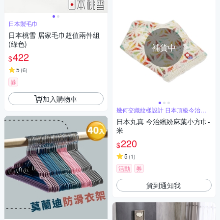
日本製毛巾
日本桃雪 居家毛巾超值兩件組
(綠色)
補貨中
422
$
5
(
6
)
券
加入購物車
幾何交織紋樣設計 日本頂級今治認
證
日本丸真 今治繽紛麻葉小方巾-
米
220
$
5
(
1
)
活動
券
貨到通知我