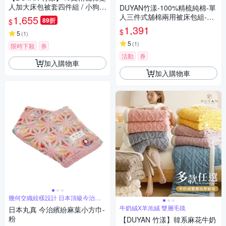
人加大床包被套四件組 / 小狗威
DUYAN竹漾-100%精梳純棉-單
利 台灣製
人三件式舖棉兩用被床包組-日
1,655
89折
$
和花雨 台灣製
1,391
$
5
(
1
)
5
(
1
)
限時下殺
券
活動
券
加入購物車
加入購物車
幾何交織紋樣設計 日本頂級今治認
證
牛奶絨X羊羔絨 雙層毛毯
日本丸真 今治繽紛麻葉小方巾-
粉
【DUYAN 竹漾】韓系麻花牛奶