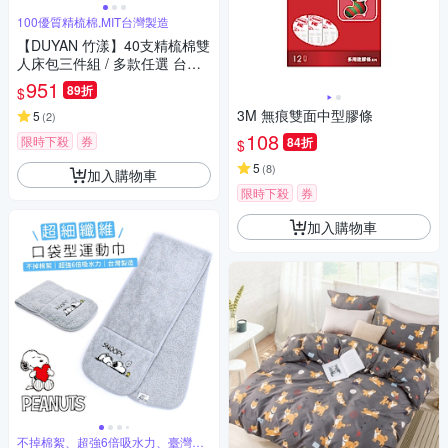
100優質精梳棉,MIT台灣製造
【DUYAN 竹漾】40支精梳棉雙
人床包三件組 / 多款任選 台灣
製
951
89折
$
3M 無痕雙面中型膠條
5
(
2
)
108
限時下殺
券
84折
$
5
(
8
)
加入購物車
限時下殺
券
加入購物車
不掉棉絮、超強6倍吸水力、臺灣製