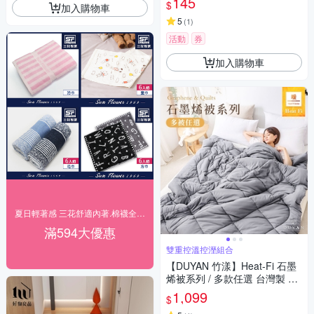
145
$
加入購物車
5
(
1
)
活動
券
加入購物車
夏日輕著感 三花舒適內著.棉襪全館7折up!
滿594大優惠
雙重控溫控溼組合
【DUYAN 竹漾】Heat-Fi 石墨
烯被系列 / 多款任選 台灣製 冬
被 棉被
1,099
$