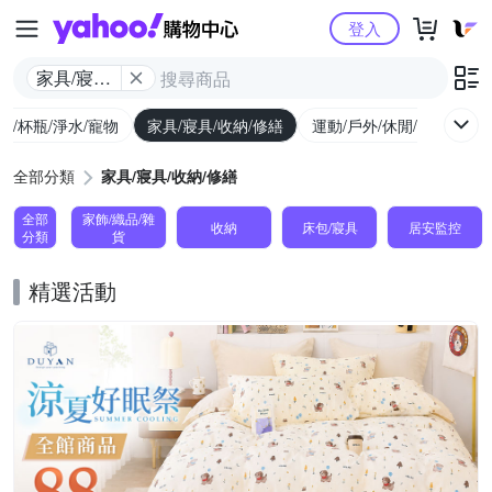
Yahoo購物中心
登入
家具/寢具/
收納/修繕
廚/杯瓶/淨水/寵物
家具/寢具/收納/修繕
運動/戶外/休閒/健身
機
全部分類
家具/寢具/收納/修繕
全部
家飾/織品/雜
收納
床包/寢具
居安監控
分類
貨
精選活動