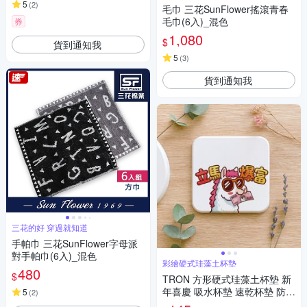
5
(
2
)
毛巾 三花SunFlower搖滾青春
毛巾(6入)_混色
券
1,080
$
貨到通知我
5
(
3
)
貨到通知我
三花的好 穿過就知道
手帕巾 三花SunFlower字母派
對手帕巾(6入)_混色
彩繪硬式珪藻土杯墊
480
$
TRON 方形硬式珪藻土杯墊 新
年喜慶 吸水杯墊 速乾杯墊 防潮
5
(
2
)
杯墊