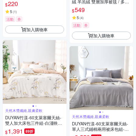
絨 羊羔絨 雙層加厚被毯 / 多款
220
$
任選
549
$
5
(
1
)
5
(
4
)
活動
券
活動
券
加入購物車
加入購物車
天然木漿纖維,親膚柔軟
天然木漿纖維,親膚柔軟
DUYAN竹漾-60支萊塞爾天絲-
雙人加大床包三件組-白淺映雪
DUYAN竹漾-60支萊塞爾天絲-
台灣製
單人三式鋪棉兩用被床包組-芝
1,391
89折
$
麻乳酪 台灣製