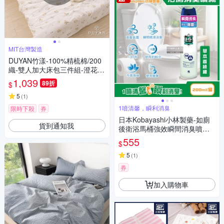
MIT台灣製造
DUYAN竹漾-100%精梳棉/200
織-雙人加大床包三件組-澄花檸
香 台灣製
1,039
89折
$
5
(
1
)
1噴清馨，瞬利消臭
限時下殺
券
日本Kobayashi小林製藥-如廁
貨到通知我
後衛浴馬桶強效瞬間消臭噴霧2
80ml/罐(洗手間除臭淨味空氣清
555
$
新,清除異味浴室廁所脫臭,化妝
室空間香氛)
5
(
1
)
券
加入購物車