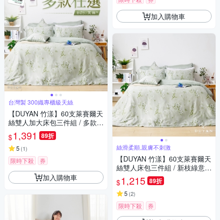
加入購物車
台灣製 300織專櫃級天絲
【DUYAN 竹漾】60支萊賽爾天
絲雙人加大床包三件組 / 多款任
選 台灣製
1,391
89折
$
絲滑柔順,親膚不刺激
5
(
1
)
【DUYAN 竹漾】60支萊賽爾天
限時下殺
券
絲雙人床包三件組 / 新枝綠意
台灣製
加入購物車
1,215
89折
$
5
(
2
)
限時下殺
券