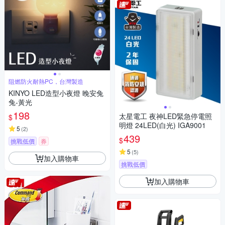
阻燃防火耐熱PC，台灣製造
KINYO LED造型小夜燈 晚安兔
兔-黃光
198
太星電工 夜神LED緊急停電照
$
明燈 24LED(白光) IGA9001
5
(
2
)
439
$
挑戰低價
券
5
(
5
)
加入購物車
挑戰低價
加入購物車