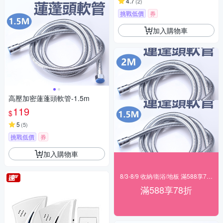
4.7
(
2
)
挑戰低價
券
加入購物車
高壓加密蓮蓬頭軟管-1.5m
119
$
5
(
5
)
挑戰低價
券
加入購物車
8/3-8/9 收納/衛浴/地板 滿588享78折
滿588享78折