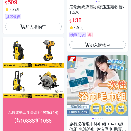
509
$
尼龍編織高壓加密蓮蓬頭軟管-
4.7
(
3
)
1.5米
挑戰低價
138
$
加入購物車
4.9
(
5
)
挑戰低價
券
加入購物車
品牌電動工具 最高折1088(24H)
滿10888折1088
旅行必備毛巾浴巾組 10+10超
值組 免洗浴巾 免洗毛巾 拋棄式