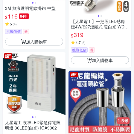
3M 無痕透明電線掛鉤-中型
116
84折
$
【太星電工】一把照LED感應
5
(
4
)
燈4W/E27燈頭式 暖白光 WDG
挑戰低價
券
104L
319
$
加入購物車
4.7
(
5
)
挑戰低價
券
加入購物車
太星電工 夜神LED緊急停電照
明燈 36LED(白光) IGA9002