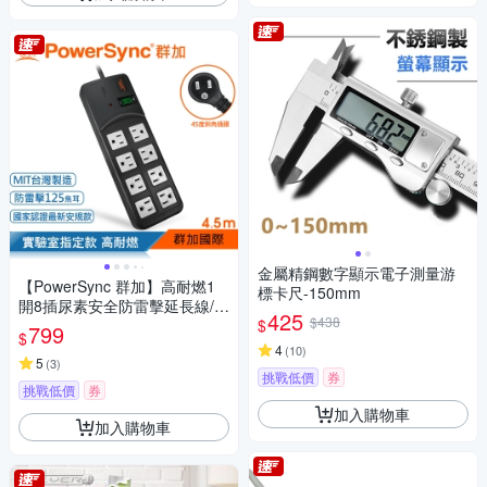
金屬精鋼數字顯示電子測量游
【PowerSync 群加】高耐燃1
標卡尺-150mm
開8插尿素安全防雷擊延長線/黑
425
$438
$
色/4.5m(TPS318TN0045)
799
$
4
(
10
)
5
(
3
)
挑戰低價
券
挑戰低價
券
加入購物車
加入購物車