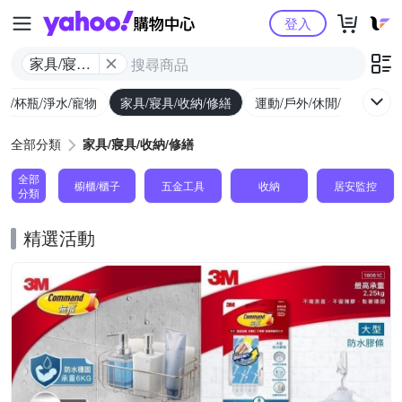
Yahoo購物中心
登入
家具/寢具/
收納/修繕
廚/杯瓶/淨水/寵物
家具/寢具/收納/修繕
運動/戶外/休閒/健身
機
全部分類
家具/寢具/收納/修繕
全部
櫥櫃/櫃子
五金工具
收納
居安監控
分類
精選活動