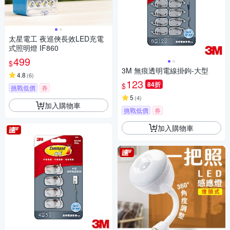
太星電工 夜巡俠長效LED充電
式照明燈 IF860
499
$
3M 無痕透明電線掛鉤-大型
4.8
(
6
)
123
84折
$
挑戰低價
券
5
(
4
)
加入購物車
挑戰低價
券
加入購物車