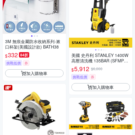
3M 無痕金屬防水收納系列-漱
口杯架(美國設計款) BATH38
332
84折
美國 史丹利 STANLEY 1400W
$
高壓清洗機 135BAR (SFMPW
挑戰低價
券
2000)
5,912
$6,000
$
加入購物車
挑戰低價
券
加入購物車