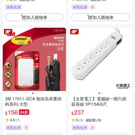
挑戰低價
挑戰低價
券
加入購物車
加入購物車
3M 17011-GCA 無痕高承重掛
【太星電工】電腦線一開六插
鉤系列-大型
延長線 3P/15A/6尺
156
237
84折
$
$
4.9
5
(
7
)
(
3
)
總銷量>50
挑戰低價
券
挑戰低價
券