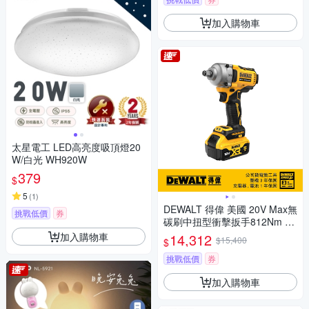
加入購物車
太星電工 LED高亮度吸頂燈20
W/白光 WH920W
379
$
5
(
1
)
DEWALT 得偉 美國 20V Max無
挑戰低價
券
碳刷中扭型衝擊扳手812Nm (D
CF891P2T)
加入購物車
14,312
$15,400
$
挑戰低價
券
加入購物車