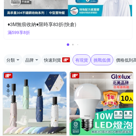
♦3M無痕收納♦限時享83折(快倉)
滿599享8折
分類
品牌
快速到貨
有現貨
挑戰低價
價格低到