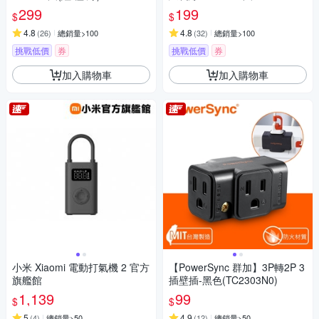
6
299
199
$
$
4.8
4.8
(
26
)
總銷量>100
(
32
)
總銷量>100
挑戰低價
券
挑戰低價
券
加入購物車
加入購物車
小米 Xiaomi 電動打氣機 2 官方
【PowerSync 群加】3P轉2P 3
旗艦館
插壁插-黑色(TC2303N0)
1,139
99
$
$
5
4.9
(
4
)
總銷量>50
(
12
)
總銷量>50