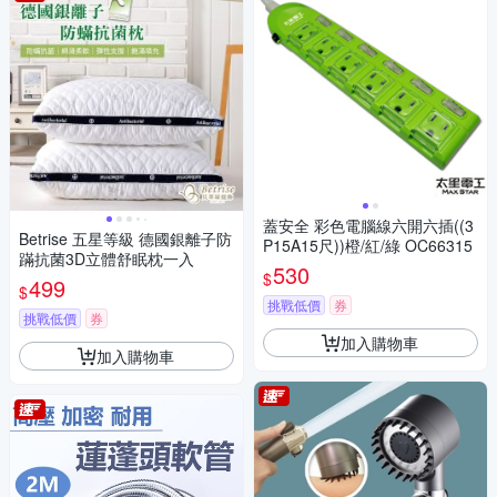
蓋安全 彩色電腦線六開六插((3
Betrise 五星等級 德國銀離子防
P15A15尺))橙/紅/綠 OC66315
蹣抗菌3D立體舒眠枕一入
530
$
499
$
挑戰低價
券
挑戰低價
券
加入購物車
加入購物車