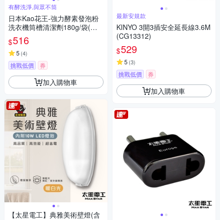
有酵洗淨,與眾不筒
最新安規款
日本Kao花王-強力酵素發泡粉
洗衣機筒槽清潔劑180g/袋(適
KINYO 3開3插安全延長線3.6M
用於直立式洗衣機)
(CG13312)
516
$
529
$
5
(
4
)
5
(
3
)
挑戰低價
券
挑戰低價
券
加入購物車
加入購物車
【太星電工】典雅美術壁燈(含