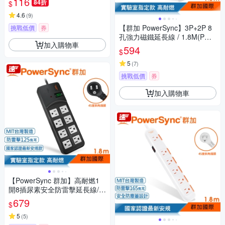
116
84折
$
4.6
(
9
)
【群加 PowerSync】3P+2P 8
挑戰低價
券
孔強力磁鐵延長線 / 1.8M(PWS
加入購物車
-EAMS1818)
594
$
5
(
7
)
挑戰低價
券
加入購物車
【PowerSync 群加】高耐燃1
開8插尿素安全防雷擊延長線/黑
色/1.8m(TPS318TN0018)
679
$
5
(
5
)