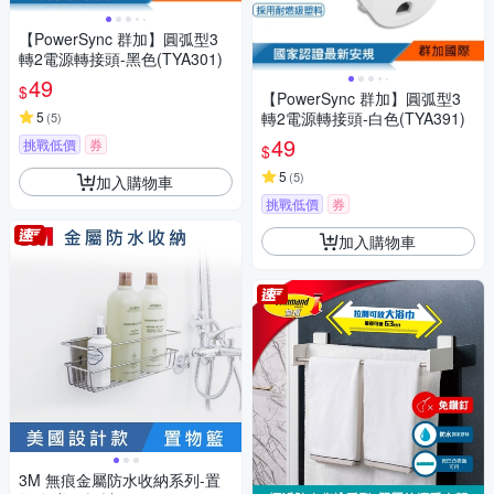
【PowerSync 群加】圓弧型3
轉2電源轉接頭-黑色(TYA301)
49
$
【PowerSync 群加】圓弧型3
5
轉2電源轉接頭-白色(TYA391)
(
5
)
49
挑戰低價
券
$
5
(
5
)
加入購物車
挑戰低價
券
加入購物車
3M 無痕金屬防水收納系列-置