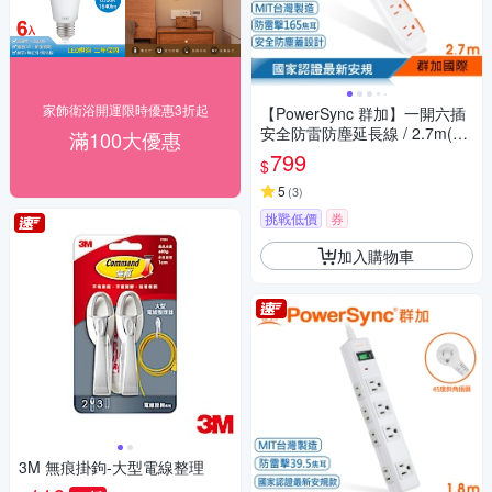
家飾衛浴開運限時優惠3折起
【PowerSync 群加】一開六插
安全防雷防塵延長線 / 2.7m(TS
滿100大優惠
6W9027)
799
$
5
(
3
)
挑戰低價
券
加入購物車
3M 無痕掛鉤-大型電線整理