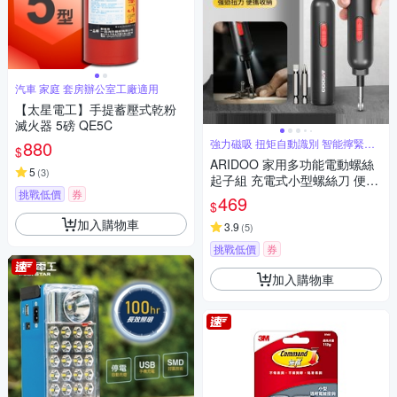
汽車 家庭 套房辦公室工廠適用
【太星電工】手提蓄壓式乾粉
滅火器 5磅 QE5C
880
強力磁吸 扭矩自動識別 智能擰緊即
$
停
ARIDOO 家用多功能電動螺絲
5
(
3
)
起子組 充電式小型螺絲刀 便攜
挑戰低價
券
螺絲維修工具套裝 螺絲批
469
$
加入購物車
3.9
(
5
)
挑戰低價
券
加入購物車