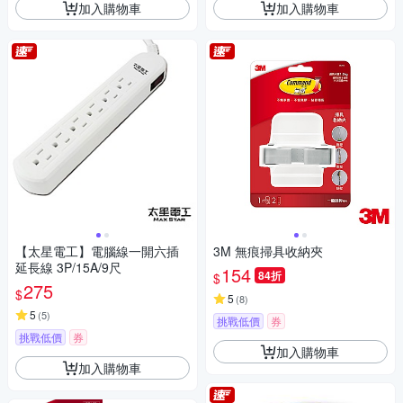
加入購物車
加入購物車
【太星電工】電腦線一開六插
3M 無痕掃具收納夾
延長線 3P/15A/9尺
154
84折
$
275
$
5
(
8
)
5
(
5
)
挑戰低價
券
挑戰低價
券
加入購物車
加入購物車