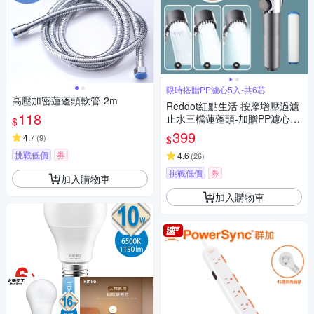
限時搭贈PP濾心5入-共6芯
高壓加密蓮蓬頭軟管-2m
Reddot紅點生活 按摩增壓過濾
118
止水三檔蓮蓬頭-加贈PP濾心5
$
入(共6芯)
399
4.7
(
9
)
$
挑戰低價
券
4.6
(
26
)
挑戰低價
券
加入購物車
加入購物車