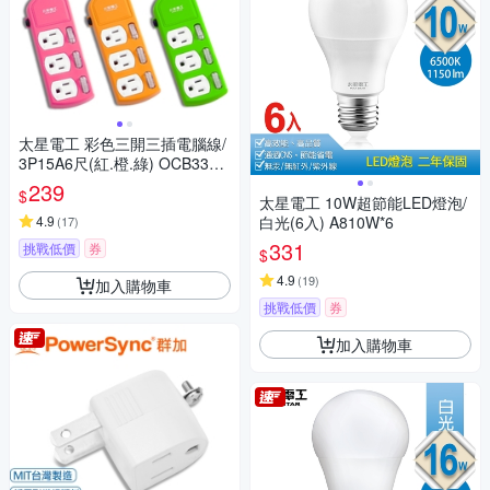
太星電工 彩色三開三插電腦線/
3P15A6尺(紅.橙.綠) OCB3330
6
239
$
太星電工 10W超節能LED燈泡/
4.9
白光(6入) A810W*6
(
17
)
331
挑戰低價
券
$
4.9
(
19
)
加入購物車
挑戰低價
券
加入購物車