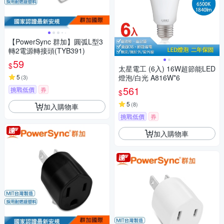
【PowerSync 群加】圓弧L型3
轉2電源轉接頭(TYB391)
59
$
太星電工 (6入) 16W超節能LED
5
燈泡/白光 A816W*6
(
3
)
561
挑戰低價
券
$
5
(
8
)
加入購物車
挑戰低價
券
加入購物車