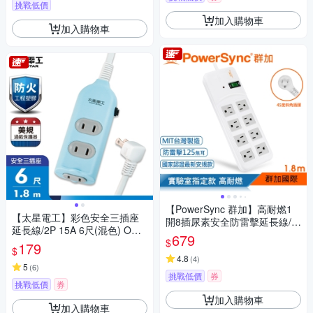
挑戰低價
加入購物車
加入購物車
【PowerSync 群加】高耐燃1
【太星電工】彩色安全三插座
開8插尿素安全防雷擊延長線/1.
延長線/2P 15A 6尺(混色) OCU
8m(TPS318TN9018)
679
$
30206
179
$
4.8
(
4
)
5
(
6
)
挑戰低價
券
挑戰低價
券
加入購物車
加入購物車