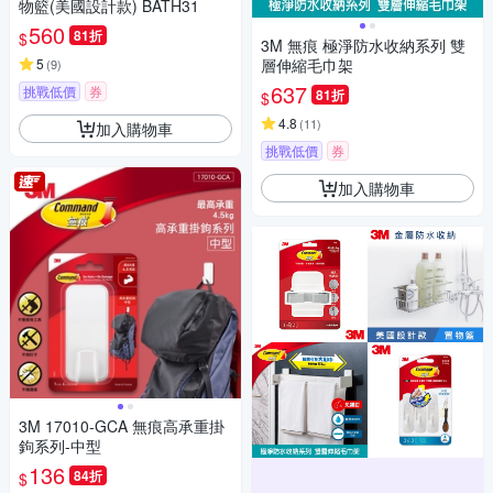
物籃(美國設計款) BATH31
560
81折
$
3M 無痕 極淨防水收納系列 雙
5
層伸縮毛巾架
(
9
)
637
挑戰低價
券
81折
$
4.8
(
11
)
加入購物車
挑戰低價
券
加入購物車
3M 17010-GCA 無痕高承重掛
鉤系列-中型
136
84折
$