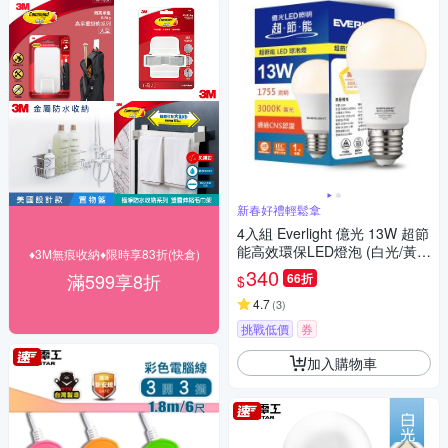
新春好禮輕鬆拿
4入組 Everlight 億光 13W 超節
能高效環保LED燈泡 (白光/黃
♦3M無痕收納♦限時享83折(快倉)
光/自然光)
340
滿599享8折
66折
$
4.7
(
3
)
挑戰低價
券
加入購物車