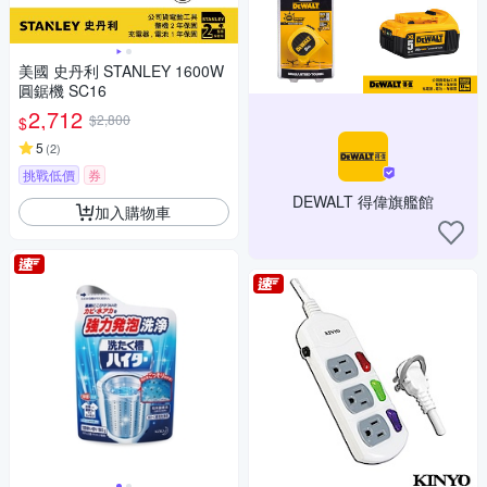
美國 史丹利 STANLEY 1600W
圓鋸機 SC16
2,712
$2,800
$
5
(
2
)
挑戰低價
券
DEWALT 得偉旗艦館
加入購物車