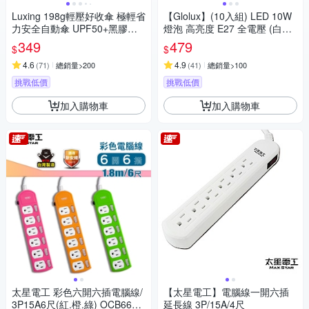
Luxing 198g輕壓好收傘 極輕省
【Glolux】(10入組) LED 10W
力安全自動傘 UPF50+黑膠防
燈泡 高亮度 E27 全電壓 (白光/
曬陽傘 折疊傘晴雨傘口袋傘 迷
黃光任選)
349
479
$
$
你輕量傘
4.6
4.9
(
71
)
總銷量>200
(
41
)
總銷量>100
挑戰低價
挑戰低價
加入購物車
加入購物車
太星電工 彩色六開六插電腦線/
【太星電工】電腦線一開六插
3P15A6尺(紅.橙.綠) OCB6630
延長線 3P/15A/4尺