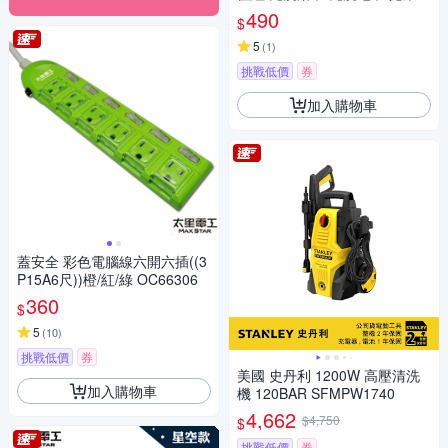
毛巾
490
$
5
(
1
)
挑戰低價
券
加入購物車
蓋安全 彩色電腦線六開六插((3
P15A6尺))橙/紅/綠 OC66306
360
$
5
(
10
)
挑戰低價
券
美國 史丹利 1200W 高壓清洗
加入購物車
機 120BAR SFMPW1740
4,662
$4,750
$
挑戰低價
券