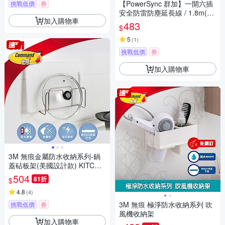
【PowerSync 群加】一開六插
挑戰低價
券
安全防雷防塵延長線 / 1.8m(TS
加入購物車
6W9018)
483
$
5
(
1
)
挑戰低價
券
加入購物車
3M 無痕金屬防水收納系列-鍋
蓋砧板架(美國設計款) KITCH4
2
504
81折
$
4.8
(
4
)
3M 無痕 極淨防水收納系列 吹
挑戰低價
券
風機收納架
加入購物車