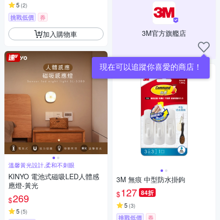
5
(
2
)
挑戰低價
券
3M官方旗艦店
加入購物車
現在可以追蹤你喜愛的商店！
溫馨黃光設計,柔和不刺眼
KINYO 電池式磁吸LED人體感
3M 無痕 中型防水掛鉤
應燈-黃光
127
84折
$
269
$
5
(
3
)
5
(
5
)
挑戰低價
券