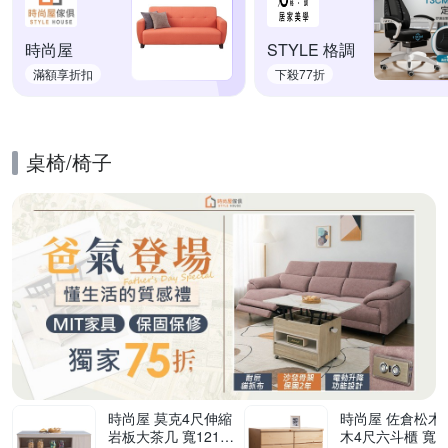
時尚屋
STYLE 格調
滿額享折扣
下殺77折
桌椅/椅子
的優惠推薦活動
時尚屋 莫克4尺伸縮
時尚屋 佐倉松木實
岩板大茶几 寬121x
木4尺六斗櫃 寬11