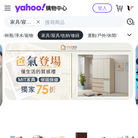
Yahoo購物中心
登入
家具/寢具/
收納/修繕
廚/杯瓶/淨水/寵物
家具/寢具/收納/修繕
運動/戶外/休閒/健身
機