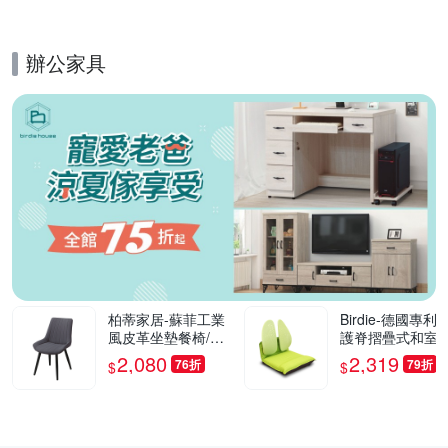
0cm
辦公家具
的優惠推薦活動
柏蒂家居-蘇菲工業
Birdie-德國專利
風皮革坐墊餐椅/休
護脊摺疊式和室椅
閒椅(單椅)-55x42x8
綠色-46x50x50c
2,080
2,319
76折
79折
$
$
2cm