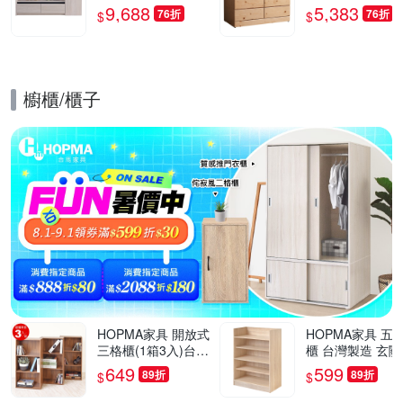
深60x高52.6公分-台
深58x高76cm
9,688
5,383
76折
76折
$
$
灣製/免組裝/茶几
櫥櫃/櫃子
的優惠推薦活動
HOPMA家具 開放式
HOPMA家具 五
三格櫃(1箱3入)台灣
櫃 台灣製造 玄關
製造 收納置物櫃 儲
開放收納櫃 置物
649
599
89折
89折
$
$
藏玄關櫃 展示空櫃-
櫃 鞋架-寬60 X 
寬40.5 x深24.5 x高8
X 高79.5cm