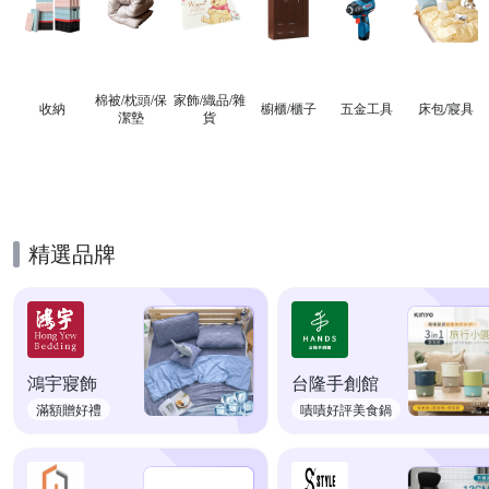
棉被/枕頭/保
家飾/織品/雜
收納
櫥櫃/櫃子
五金工具
床包/寢具
潔墊
貨
精選品牌
鴻宇寢飾
台隆手創館
滿額贈好禮
嘖嘖好評美食鍋