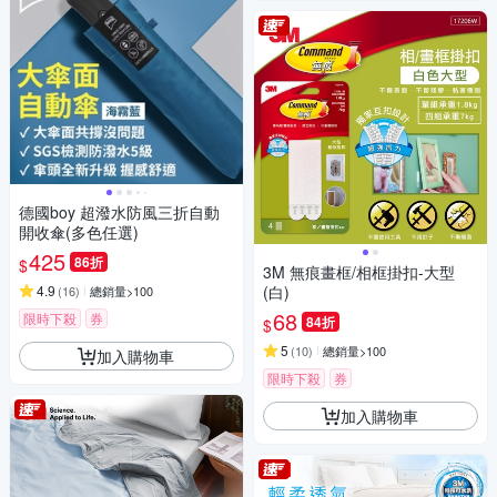
德國boy 超潑水防風三折自動
開收傘(多色任選)
425
86折
$
3M 無痕畫框/相框掛扣-大型
4.9
(白)
(
16
)
總銷量>100
68
限時下殺
券
84折
$
5
(
10
)
總銷量>100
加入購物車
限時下殺
券
加入購物車