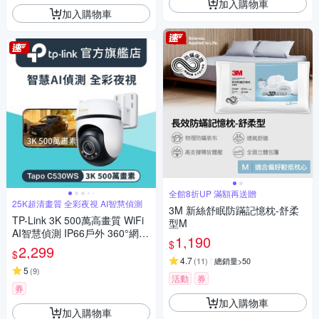
加入購物車
加入購物車
全館8折UP 滿額再送贈
25K超清畫質 全彩夜視 AI智慧偵測
3M 新絲舒眠防蹣記憶枕-舒柔
TP-Link 3K 500萬高畫質 WiFi
型M
AI智慧偵測 IP66戶外 360°網路
1,190
$
攝影機 監視器IP CAM (Tapo C
2,299
$
530WS)
4.7
(
11
)
總銷量>50
5
(
9
)
活動
券
券
加入購物車
加入購物車