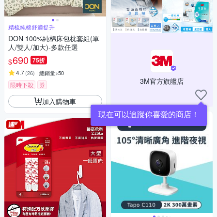
精梳純棉舒適提升
DON 100%純棉床包枕套組(單
人/雙人/加大)-多款任選
690
75折
$
4.7
(
26
)
總銷量>50
3M官方旗艦店
限時下殺
券
加入購物車
現在可以追蹤你喜愛的商店！