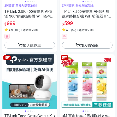
2K畫質 多種AI智慧偵測
2MP畫素 升級居家安全
TP-Link 2.5K 400萬畫素 AI偵
TP-Link 200萬畫素 AI偵測 無
測 360°網路攝影機 WiFi監視器
線網路攝影機 WiFi監視器 IPCA
IPCAM (雙向語音/支援512G /
M (雙向語音/支援512G /寵物/
999
599
$
$
寵物/嬰兒/長輩/Tapo C220)
嬰兒/長輩/Tapo C100)
4.9
4.9
(
109
)
總銷量>300
(
57
)
總銷量>300
券
券
加入購物車
加入購物車
TP-Link Tapo C210/C211 2K 3
3M 百利替換式馬桶刷補充包-