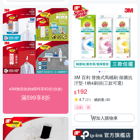
3M 百利 替換式馬桶刷-除菌抗
汙型-1柄4刷頭(三款可選)
♦3M無痕收納♦限時享83折(快倉)
192
$
滿599享8折
4.7
(
21
)
總銷量>50
活動
券
加入購物車