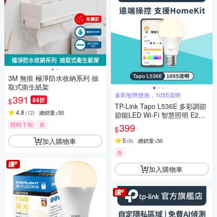
3M 無痕 極淨防水收納系列 抽
取式衛生紙架
多彩智慧燈泡，1055流明
391
84折
$
TP-Link Tapo L536E 多彩調節
4.8
(
12
)
總銷量>50
節能LED Wi-Fi 智慧照明 E27
多色智能燈泡(支援Apple Hom
限時下殺
券
399
$
e)
加入購物車
5
(
6
)
總銷量>50
券
加入購物車