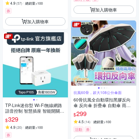
4.9
(
57
)
總銷量>100
加入購物車
券
加入購物車
抗風60骨，超大108公分傘面
60骨抗風全自動環扣黑膠反向
TP-Link迷你型 Wi-Fi無線網路
傘 反向傘 折疊傘 自動傘 雨傘
語音控制 智慧插座 智能開關
遮陽傘 樂豐生活
299
$
(支援Google，Alexa/智慧充/Ta
329
$
po P105)
4.5
(
14
)
總銷量>100
4.9
(
20
)
總銷量>100
活動
券
券