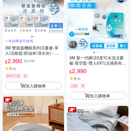
一年四季皆可使用
3M 雙面蓋機能系列涼夏被-單
人(北歐藍/奶油米/清水灰)－三
3M 新一代瞬涼5度可水洗涼夏
色任選
2,990
$3,290
$
被-星空藍-雙人6X7(涼感表布舒
適再升級)
5
(
3
)
2,990
$
限時下殺
券
5
(
4
)
加入購物車
活動
券
加入購物車