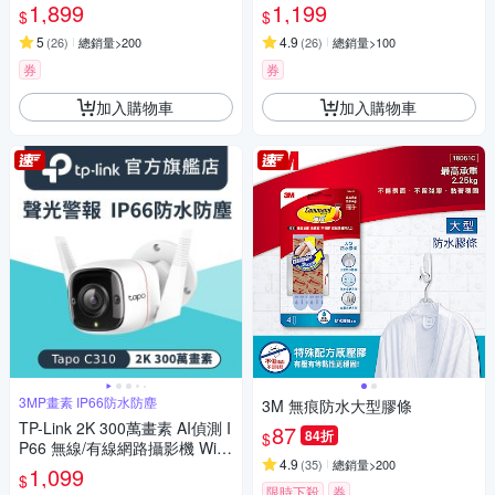
AM(支援512G/IP65防水防塵/T
CAM(雙向語音/支援512GB/寵
1,899
1,199
$
$
apo C246D)
物/嬰兒/長輩/Tapo C230 )
5
4.9
(
26
)
總銷量>200
(
26
)
總銷量>100
券
券
加入購物車
加入購物車
3MP畫素 IP66防水防塵
3M 無痕防水大型膠條
TP-Link 2K 300萬畫素 AI偵測 I
87
84折
$
P66 無線/有線網路攝影機 WiFi
4.9
(
35
)
總銷量>200
監視器 IPCAM (雙向語音/聲光
1,099
$
警報/Tapo C310)
限時下殺
券