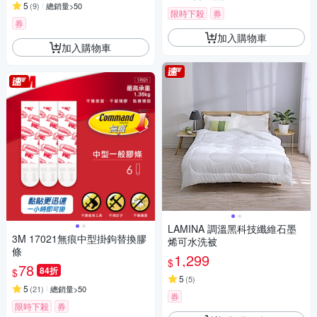
5
(
9
)
總銷量>50
限時下殺
券
券
加入購物車
加入購物車
LAMINA 調溫黑科技纖維石墨
3M 17021無痕中型掛鉤替換膠
烯可水洗被
條
1,299
$
78
84折
$
5
(
5
)
5
(
21
)
總銷量>50
券
限時下殺
券