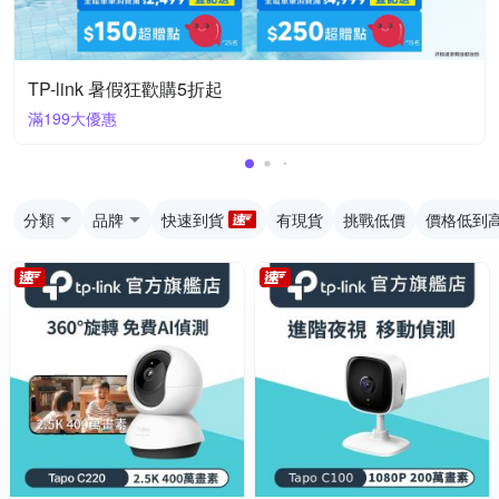
TP-link 暑假狂歡購5折起
滿199大優惠
分類
品牌
快速到貨
有現貨
挑戰低價
價格低到