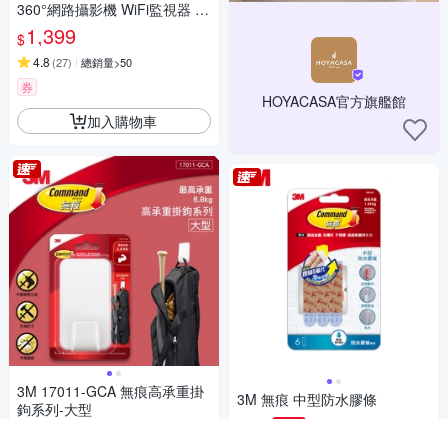
360°網路攝影機 WiFi監視器 IP
CAM(Homekit/雙向語音/支援5
1,399
$
12G//Tapo C225)
4.8
(
27
)
總銷量>50
券
HOYACASA官方旗艦館
加入購物車
3M 17011-GCA 無痕高承重掛
3M 無痕 中型防水膠條
鉤系列-大型
87
84折
$
156
84折
$