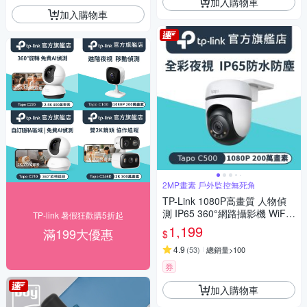
加入購物車
加入購物車
2MP畫素 戶外監控無死角
TP-Link 1080P高畫質 人物偵
測 IP65 360°網路攝影機 WiFi
TP-link 暑假狂歡購5折起
監視器 IPCAM (雙向語音/全彩
1,199
滿199大優惠
$
夜視/Tapo C500)
4.9
(
53
)
總銷量>100
券
加入購物車