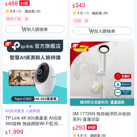
488
84折
343
$
$
4.8
(
16
)
總銷量>50
4.9
(
13
)
總銷量>50
限時下殺
券
活動
券
加入購物車
加入購物車
4K超清畫質 人臉辨識
3M 17726N 無痕極淨防水收納
TP-Link 4K 800萬畫素 AI偵測
系列-蓮蓬頭架
360旋轉 無線網路Wi-Fi監視器
293
84折
$
IPCAM(支援512G/寵物/嬰兒/長
1,999
$
輩/Tapo C260)
4.9
(
8
)
總銷量>50