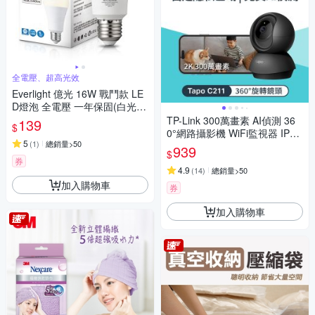
全電壓、超高光效
Everlight 億光 16W 戰鬥款 LE
D燈泡 全電壓 一年保固(白光/
黃光/自然光)
TP-Link 300萬畫素 AI偵測 36
139
$
0°網路攝影機 WiFi監視器 IPCA
5
(
1
)
總銷量>50
M (雙向語音/支援512G /寵物/
939
$
嬰兒/長輩/Tapo C211）
券
4.9
(
14
)
總銷量>50
加入購物車
券
加入購物車