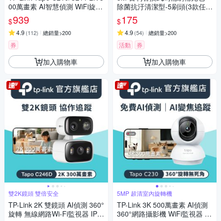
00萬畫素 AI智慧偵測 WiFi旋轉
除菌抗汙清潔型-5刷頭(3款任
無線網路攝影機 監視器 IP CA
選)
939
175
$
$
M(360°旋轉/哭聲偵測/支援512
G)
4.9
4.9
(
112
)
總銷量>200
(
54
)
總銷量>200
券
活動
券
加入購物車
加入購物車
雙2K鏡頭 雙倍安全
5MP 超清室內旋轉機
TP-Link 2K 雙鏡頭 AI偵測 360°
TP-Link 3K 500萬畫素 AI偵測
旋轉 無線網路Wi-Fi監視器 IPC
360°網路攝影機 WiFi監視器 IP