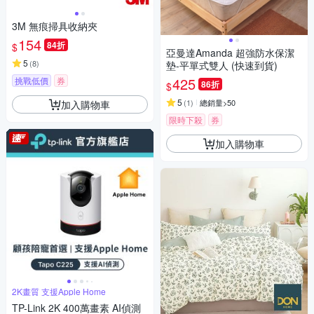
3M 無痕掃具收納夾
154
84折
$
亞曼達Amanda 超強防水保潔
5
(
8
)
墊-平單式雙人 (快速到貨)
425
挑戰低價
券
86折
$
5
(
1
)
總銷量>50
加入購物車
限時下殺
券
加入購物車
2K畫質 支援Apple Home
TP-Link 2K 400萬畫素 AI偵測