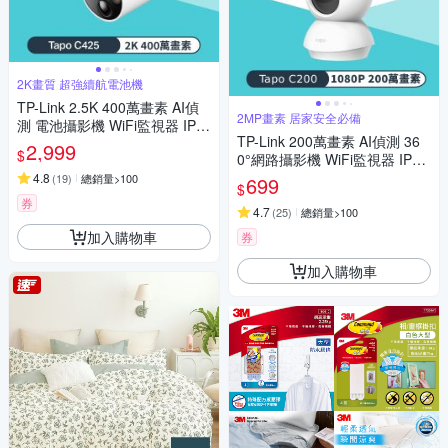
2K畫質 超強續航電池機
TP-Link 2.5K 400萬畫素 AI偵
2MP畫素 居家安全必備
測 電池攝影機 WiFi監視器 IPC
TP-Link 200萬畫素 AI偵測 36
AM (IP66//支援512G /Tapo C4
2,999
$
0°網路攝影機 WiFi監視器 IPCA
25)
M (雙向語音/支援512G /寵物/
4.8
(
19
)
總銷量>100
699
$
嬰兒/長輩/Tapo C200)
券
4.7
(
25
)
總銷量>100
加入購物車
券
加入購物車