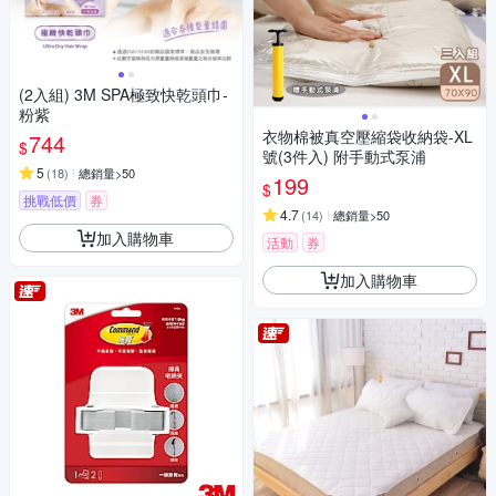
(2入組) 3M SPA極致快乾頭巾-
粉紫
衣物棉被真空壓縮袋收納袋-XL
744
$
號(3件入) 附手動式泵浦
5
(
18
)
總銷量>50
199
$
挑戰低價
券
4.7
(
14
)
總銷量>50
加入購物車
活動
券
加入購物車