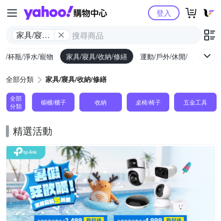
Yahoo購物中心
登入
家具/寢具/
收納/修繕
廚/杯瓶/淨水/寵物
家具/寢具/收納/修繕
運動/戶外/休閒/健身
機
全部分類
家具/寢具/收納/修繕
全部
櫥櫃/櫃子
收納
桌椅/椅子
五金工具
分類
精選活動