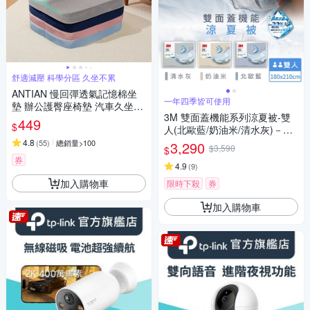
舒適減壓 科學分區 久坐不累
ANTIAN 慢回彈透氣記憶棉坐
一年四季皆可使用
墊 辦公護臀座椅墊 汽車久坐舒
3M 雙面蓋機能系列涼夏被-雙
適屁股墊 學生教室宿舍凳子墊
449
$
人(北歐藍/奶油米/清水灰)－三
色任選
4.8
(
55
)
總銷量>100
3,290
$3,590
$
券
4.9
(
9
)
加入購物車
限時下殺
券
加入購物車