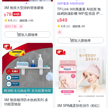
3MP畫素 AI智慧偵測
3M 無痕大型掛鉤替換膠條
TP-Link 300萬畫素 AI偵測 無
78
線網路攝影機 WiFi監視器 IPCA
84折
$
M (雙向語音/支援512G /寵物/
849
$
4.9
(
21
)
總銷量>100
嬰兒/長輩/Tapo C110
4.8
限時下殺
券
(
22
)
總銷量>50
券
加入購物車
加入購物車
3M 無痕極淨防水收納系列-多
功能置物架
3M SPA纖柔快乾頭巾 (粉紅)