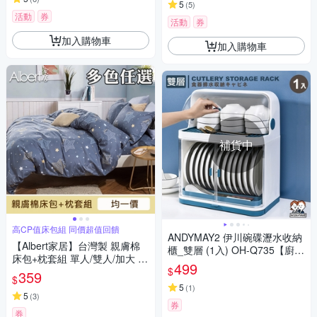
5
(
5
)
活動
券
活動
券
加入購物車
加入購物車
補貨中
高CP值床包組 同價超值回饋
ANDYMAY2 伊川碗碟瀝水收納
【Albert家居】台灣製 親膚棉
櫃_雙層 (1入) OH-Q735【廚房
床包+枕套組 單人/雙人/加大 均
架 瀝水架 碗盤架 收納架 收納
499
$
一價(多款任選/親膚磨毛/柔絲)
359
盒】
$
5
(
1
)
5
(
3
)
券
券