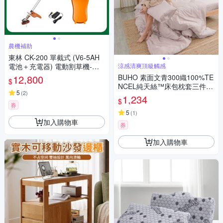
農機補助
東林 CK-200 單截式 (V6-5AH
電池＋充電器) 電動割草機-農
涼感清爽頂級觸感
機補助適用機型(台灣製造)
12,800
BUHO 素面文青300織100%TE
$
NCEL純天絲™床包枕套三件
5
(
2
)
組-雙人加大(淺玉)
1,234
$
券
5
(
1
)
加入購物車
券
加入購物車