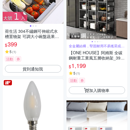
荷生活 304不鏽鋼可伸縮式水
槽置物架 可調大小碗盤蔬果瀝
水架-大號1入
399
$
全金屬結構，堅固耐用不易搖晃或變
形
5
(
1
)
【ONE HOUSE】阿姆斯 全碳
鋼耐重工業風五層收納架_39x4
活動
券
6x170CM (書架/鞋架/收納櫃/書
1,199
$
櫃/層架/電器架/廚房收納/置物
貨到通知我
櫃)
5
(
1
)
活動
券
加入購物車