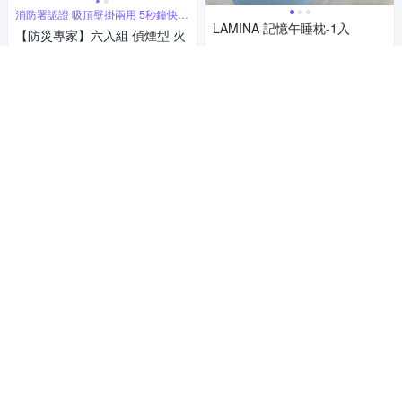
消防署認證 吸頂壁掛兩用 5秒鐘快速
安裝
LAMINA 記憶午睡枕-1入
【防災專家】六入組 偵煙型 火
169
災警報器 消防署認證 住警器 附
$
雙面膠及掛勾
2,561
$2,640
5
(
5
)
$
券
5
(
4
)
限時下殺
券
加入購物車
加入購物車
補貨中
253檔扭力可調節 68v一電
【Ogula小倉】電鑽 衝擊鑽 電
資料分類，辦公助手