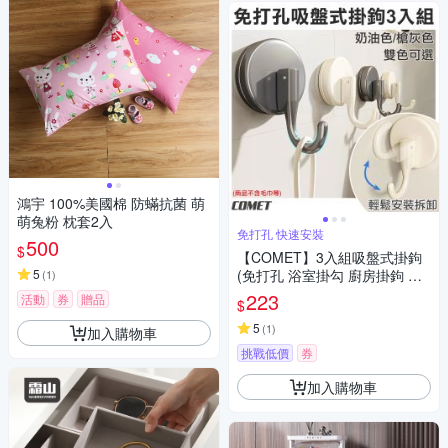
鴻宇 100%美國棉 防蟎抗菌 萌
萌兔粉 枕套2入
免打孔 快速安裝
500
$
【COMET】3入組吸盤式掛鉤
5
(免打孔 浴室掛勾 廚房掛鉤 衣
(
1
)
服掛勾 帽子掛鈎 無痕掛勾/5A2
223
活動
券
贈品
$
3)
5
(
1
)
加入購物車
挑戰低價
券
加入購物車