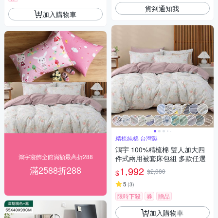
貨到通知我
加入購物車
精梳純棉 台灣製
鴻宇 100%精梳棉 雙人加大四
鴻宇寢飾全館滿額最高折288
件式兩用被套床包組 多款任選
滿2588折288
1,992
$2,080
$
5
(
3
)
限時下殺
券
贈品
加入購物車