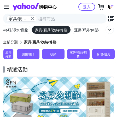
Yahoo購物中心
登入
家具/寢具/
收納/修繕
廚/杯瓶/淨水/寵物
家具/寢具/收納/修繕
運動/戶外/休閒/健身
機
全部分類
家具/寢具/收納/修繕
全部
家飾/織品/雜
櫥櫃/櫃子
收納
床包/寢具
分類
貨
精選活動