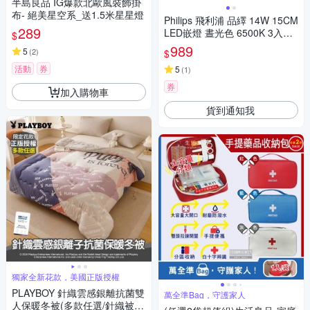
半島良品 IG爆款北歐風裝飾掛
布- 絕美星空系_送1.5米星星燈
Philips 飛利浦 品繹 14W 15CM
289
LED嵌燈 晝光色 6500K 3入組
$
(PK036)
989
5
(
2
)
$
活動
券
5
(
1
)
券
加入購物車
貨到通知我
獨家全新花款，美國正版授權
PLAYBOY 針織雲感銀離抗菌雙
萬全準Bag，守護家人
人保暖冬被(多款任選/針織被/