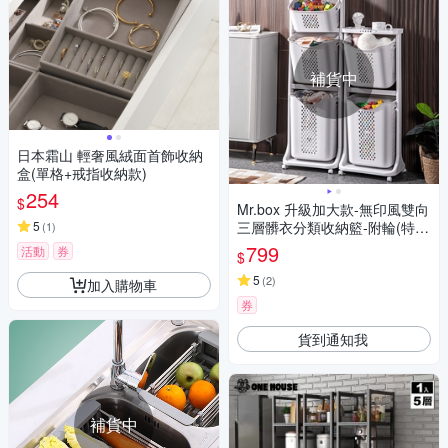
補貨中
日本霜山 輕奢風絨面首飾收納
盒(單格+戒指收納款)
254
$
Mr.box 升級加大款-無印風雙向
5
三層髒衣分類收納籃-附輪(特大
(
1
)
籃+大籃+小籃)
799
活動
券
$
5
(
2
)
加入購物車
券
貨到通知我
補貨中