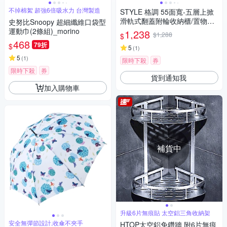
不掉棉絮 超強6倍吸水力 台灣製造
STYLE 格調 55面寬-五層上掀
滑軌式翻蓋附輪收納櫃/置物櫃
史努比Snoopy 超細纖維口袋型
(157.5公分高)(贈側邊掛勾)
運動巾(2條組)_morino
1,238
$1,288
$
468
79折
$
5
(
1
)
5
(
1
)
限時下殺
券
限時下殺
券
貨到通知我
加入購物車
補貨中
升級6片無痕貼 太空鋁三角收納架
安全無彈節設計,收傘不夾手
HTOP太空鋁免鑽牆 附6片無痕