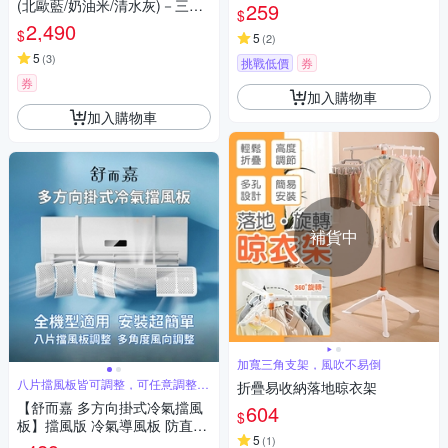
(北歐藍/奶油米/清水灰)－三色
259
$
任選
2,490
$
5
(
2
)
5
(
3
)
挑戰低價
券
券
加入購物車
加入購物車
補貨中
加寬三角支架，風吹不易倒
八片擋風板皆可調整，可任意調整適
折疊易收納落地晾衣架
合角度
【舒而嘉 多方向掛式冷氣擋風
604
$
板】擋風版 冷氣導風板 防直吹
5
(
1
)
遮風 空調 擋板 出風口擋板 防