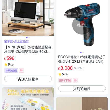
補貨中
螢幕架-桌上置物架
【MINE 家居】多功能雙層螢幕
增高架 C型鋼架造型款 60x30x
55cm(螢幕架 桌上置物架 增高
598
BOSCH博世 12V鋰電電鑽/起子
$
架)
機 GSR120-LI (單電池2.0AH)
5
(
2
)
3,088
$3,250
$
挑戰低價
券
5
(
3
)
加入購物車
限時下殺
券
貨到通知我