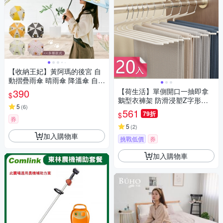
【收納王妃】黃阿瑪的後宮 自
動摺疊雨傘 晴雨傘 降溫傘 自動
傘 折疊傘 遮陽傘 貓咪
390
【荷生活】單側開口一抽即拿
$
鵝型衣褲架 防滑浸塑Z字形開
5
(
6
)
口加粗晾衣架-20入組
561
79折
$
券
5
(
2
)
加入購物車
挑戰低價
券
加入購物車