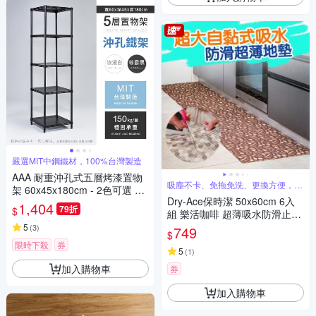
嚴選MIT中鋼鐵材，100%台灣製造
AAA 耐重沖孔式五層烤漆置物
吸塵不卡、免拖免洗、更換方便，省
架 60x45x180cm - 2色可選 鐵
時更省力
Dry-Ace保時潔 50x60cm 6入
力士架/沖孔架/收納架
1,404
79折
$
組 樂活咖啡 超薄吸水防滑止滑
自黏免洗地墊(可隨意剪裁拼貼)
5
(
3
)
749
$
限時下殺
券
5
(
1
)
加入購物車
券
加入購物車