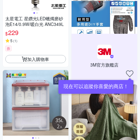
太星電工 星鑽光LED蠟燭磨砂
泡E14/0.9W/暖白光 ANC349L
229
$
5
(
1
)
券
加入購物車
3M官方旗艦店
現在可以追蹤你喜愛的商店！