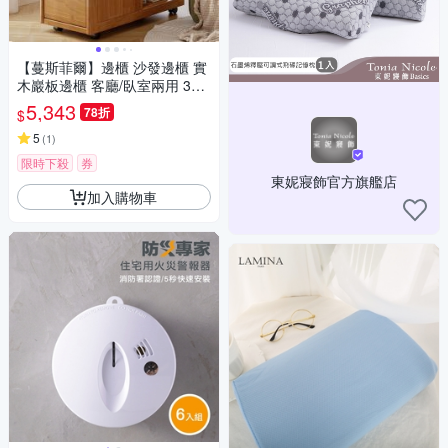
【蔓斯菲爾】邊櫃 沙發邊櫃 實
木巖板邊櫃 客廳/臥室兩用 36
0°滑輪移動 小空間收納必備 櫃
5,343
78折
$
子
5
(
1
)
限時下殺
券
東妮寢飾官方旗艦店
加入購物車