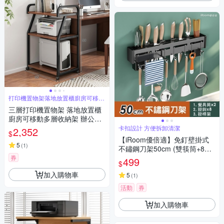
打印機置物架落地放置櫃廚房可移動
收納架
三層打印機置物架 落地放置櫃
廚房可移動多層收納架 辦公室
桌邊架 電腦主機托架
卡扣設計 方便拆卸清潔
2,352
$
【iRoom優倍適】免釘壁掛式
5
(
1
)
不鏽鋼刀架50cm (雙筷筒+8掛
鉤+帶掛桿款 一體收納置物架)
券
499
$
加入購物車
5
(
1
)
活動
券
加入購物車