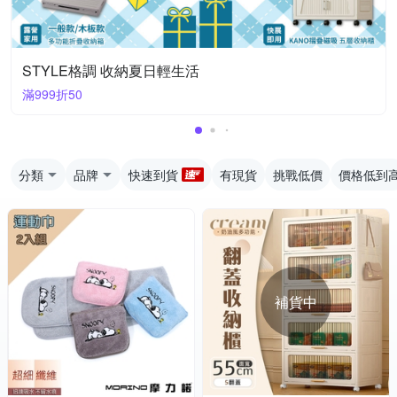
STYLE格調 收納夏日輕生活
滿999折50
分類
品牌
快速到貨
有現貨
挑戰低價
價格低到
補貨中