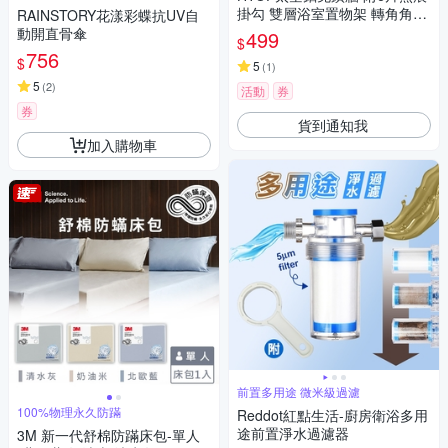
掛勾 雙層浴室置物架 轉角角落
RAINSTORY花漾彩蝶抗UV自
架 透明防水貼 免鑽孔
動開直骨傘
499
$
756
$
5
(
1
)
5
(
2
)
活動
券
券
貨到通知我
加入購物車
前置多用途 微米級過濾
100%物理永久防蹣
Reddot紅點生活-廚房衛浴多用
途前置淨水過濾器
3M 新一代舒棉防蹣床包-單人