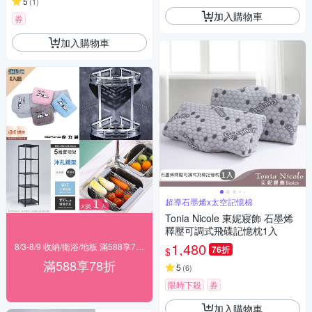
5
(
1
)
加入購物車
券
加入購物車
超導石墨烯x太空記憶棉
Tonia Nicole 東妮寢飾 石墨烯
釋壓可調式飛碟記憶枕1入
1,480
8/3-8/9 收納/衛浴/地板 滿588享78折
76折
$
滿588享78折
5
(
6
)
限時下殺
券
加入購物車