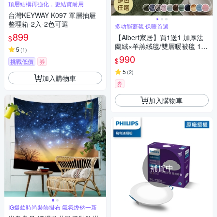
頂層結構再強化，更結實耐用
台灣KEYWAY K097 單層抽屜
整理箱-2入-2色可選
多功能蓋毯 保暖首選
899
【Albert家居】買1送1 加厚法
$
蘭絨×羊羔絨毯/雙層暖被毯 150
5
(
1
)
×200cm 多色任選 (第2件備註
990
$
挑戰低價
券
花色,未備註隨機出)
5
(
2
)
加入購物車
券
加入購物車
補貨中
IG爆款時尚裝飾掛布 氣氛煥然一新