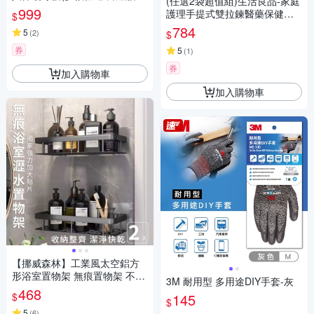
(任選2袋超值組)生活良品-家庭
保暖被/抗菌被)
999
護理手提式雙拉鍊醫藥保健品
$
大容量分類收納包1入/袋(居家
784
5
(
2
)
$
用應急常備藥品包,車用旅行戶
券
外防災防疫急救箱,本品不含醫
5
(
1
)
療用品)
券
加入購物車
加入購物車
【挪威森林】工業風太空鋁方
形浴室置物架 無痕置物架 不銹
3M 耐用型 多用途DIY手套-灰
收納瀝水架-2入(獨家強力加大
468
$
145
貼片款)
$
5
(
6
)