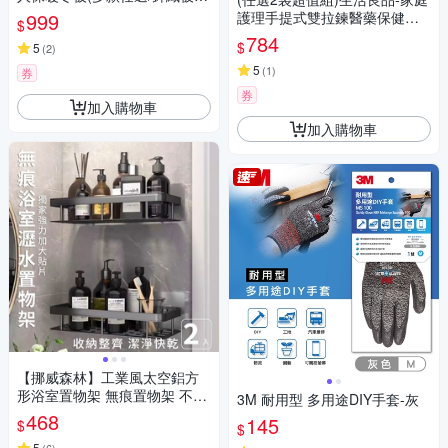
保暖被/抗菌被)
999
護理手提式雙拉鍊醫藥保健品
$
大容量分類收納包1入/袋(居家
784
$
5
(
2
)
用應急常備藥品包,車用旅行戶
外防災防疫急救箱,本品不含醫
5
(
1
)
券
療用品)
券
加入購物車
加入購物車
【挪威森林】工業風太空鋁方
形浴室置物架 無痕置物架 不銹
3M 耐用型 多用途DIY手套-灰
收納瀝水架-2入(獨家強力加大
468
145
$
$
貼片款)
5