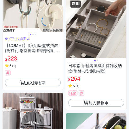
免打孔 快速安裝
【COMET】3入組吸盤式掛鉤
(免打孔 浴室掛勾 廚房掛鉤 衣
服掛勾 帽子掛鈎 無痕掛勾/5A2
223
$
3)
日本霜山 輕奢風絨面首飾收納
5
(
1
)
盒(單格+戒指收納款)
券
254
$
加入購物車
5
(
1
)
活動
券
加入購物車
補貨中