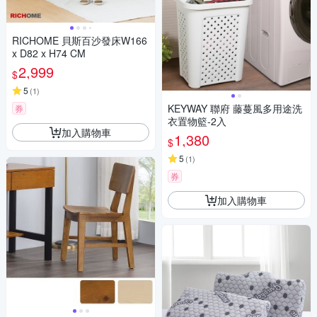
RICHOME 貝斯百沙發床W166
x D82 x H74 CM
2,999
$
5
(
1
)
KEYWAY 聯府 藤蔓風多用途洗
券
衣置物籃-2入
加入購物車
1,380
$
5
(
1
)
券
加入購物車