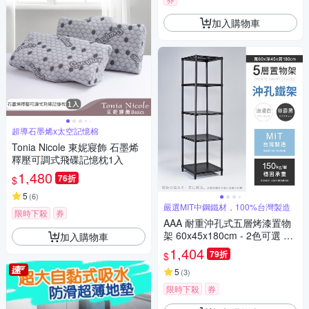
加入購物車
超導石墨烯x太空記憶棉
Tonia Nicole 東妮寢飾 石墨烯
釋壓可調式飛碟記憶枕1入
1,480
76折
$
5
(
6
)
嚴選MIT中鋼鐵材，100%台灣製造
限時下殺
券
AAA 耐重沖孔式五層烤漆置物
架 60x45x180cm - 2色可選 鐵
加入購物車
力士架/沖孔架/收納架
1,404
79折
$
5
(
3
)
限時下殺
券