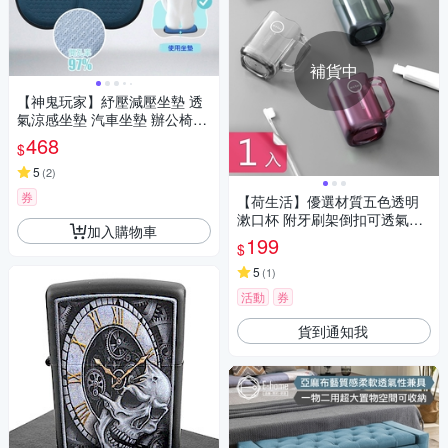
補貨中
【神鬼玩家】紓壓減壓坐墊 透
氣涼感坐墊 汽車坐墊 辦公椅墊
(最新涼感果凍坐墊)
468
$
5
(
2
)
券
【荷生活】優選材質五色透明
漱口杯 附牙刷架倒扣可透氣加
加入購物車
厚款漱口杯-1入
199
$
5
(
1
)
活動
券
貨到通知我