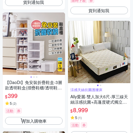
限時下殺
券
貨到通知我
貨到通知我
【DaoDi】免安裝折疊鞋盒-3層
款透明鞋盒(摺疊鞋櫃/透明鞋
涼感天絲抗菌護腰床
盒/鞋架/收納櫃/收納盒)
399
$
Ally愛麗-雙人加大6尺-厚三線天
絲涼感抗菌+高蓬度硬式獨立筒
5
(
2
)
床墊-護腰床-本月限定
8,999
$
活動
券
5
(
1
)
加入購物車
活動
券