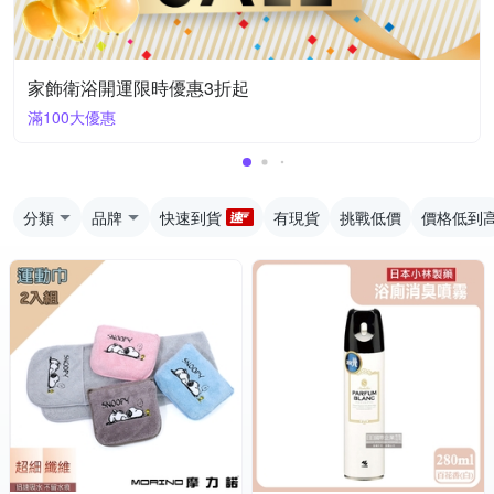
家飾衛浴開運限時優惠3折起
滿100大優惠
分類
品牌
快速到貨
有現貨
挑戰低價
價格低到