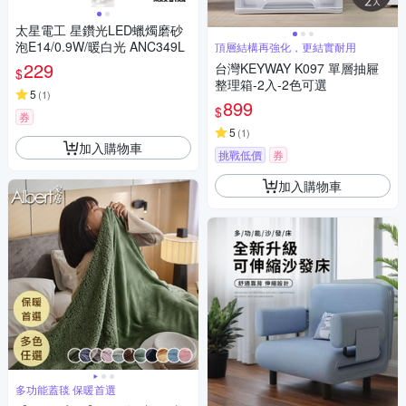
太星電工 星鑽光LED蠟燭磨砂
泡E14/0.9W/暖白光 ANC349L
頂層結構再強化，更結實耐用
229
台灣KEYWAY K097 單層抽屜
$
整理箱-2入-2色可選
5
(
1
)
899
$
券
5
(
1
)
加入購物車
挑戰低價
券
加入購物車
多功能蓋毯 保暖首選