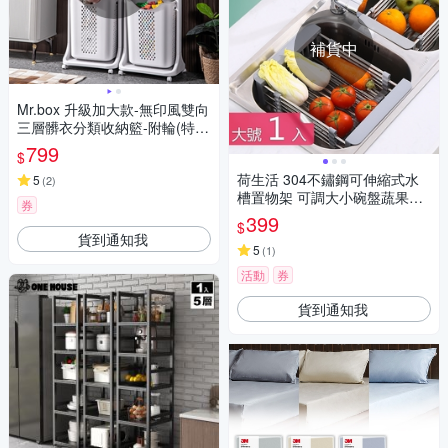
補貨中
Mr.box 升級加大款-無印風雙向
三層髒衣分類收納籃-附輪(特大
籃+大籃+小籃)
799
$
荷生活 304不鏽鋼可伸縮式水
5
(
2
)
槽置物架 可調大小碗盤蔬果瀝
券
水架-大號1入
399
$
貨到通知我
5
(
1
)
活動
券
貨到通知我