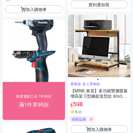
貨到通知我
加入購物車
螢幕架-桌上置物架
【MINE 家居】多功能雙層螢幕
增高架 C型鋼架造型款 60x30x
精選電動工具 1件95折
55cm(螢幕架 桌上置物架 增高
598
滿1件享95折
$
架)
5
(
2
)
挑戰低價
券
加入購物車