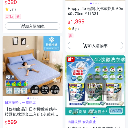
320
$
HappyLife 極簡小推車茶几 60×
5
(
1
)
40×70cmY11331
活動
券
1,399
$
加入購物車
5
(
1
)
券
加入購物車
補貨中
日本認證，一觸即涼
【好物良品】日本極致冷感科
技透氣枕頭套二入組(冷感科技
夏季睡眠)
599
有酵洗淨,炭為觀止
$