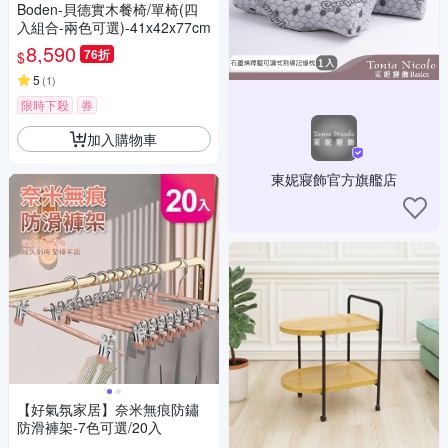
Boden-貝德實木餐椅/單椅(四
入組合-兩色可選)-41x42x77cm
8,590
76折
$
5
(
1
)
限時下殺
券
加入購物車
東妮寢飾官方旗艦店
【好氣氛家居】奈米無痕防鏽
防滑褲架-7色可選/20入