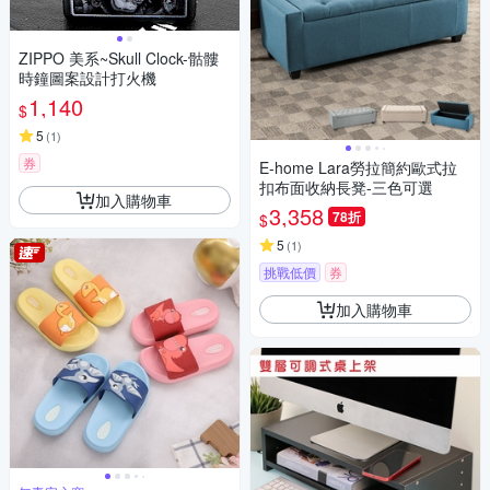
ZIPPO 美系~Skull Clock-骷髏
時鐘圖案設計打火機
1,140
$
5
(
1
)
券
E-home Lara勞拉簡約歐式拉
扣布面收納長凳-三色可選
加入購物車
3,358
78折
$
5
(
1
)
挑戰低價
券
加入購物車