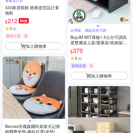
無毒安心穿
333家居鞋館 經典造型設計童
拖鞋
212
86折
$
5
(
2
)
台灣製，層板高度可調
限時下殺
券
BuyJM MIT厚板1.5公分可調高
度雙層桌上架/螢幕架/收納架/置
加入購物車
物架
370
$
5
(
2
)
挑戰低價
券
加入購物車
Beroso倍麗森國民柴柴犬記憶
棉釋壓坐墊-兩款任選(坐墊/椅