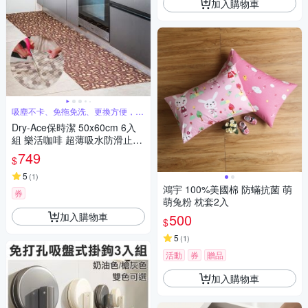
加入購物車
吸塵不卡、免拖免洗、更換方便，省
時更省力
Dry-Ace保時潔 50x60cm 6入
組 樂活咖啡 超薄吸水防滑止滑
自黏免洗地墊(可隨意剪裁拼貼)
749
$
5
(
1
)
鴻宇 100%美國棉 防蟎抗菌 萌
券
萌兔粉 枕套2入
加入購物車
500
$
5
(
1
)
活動
券
贈品
加入購物車