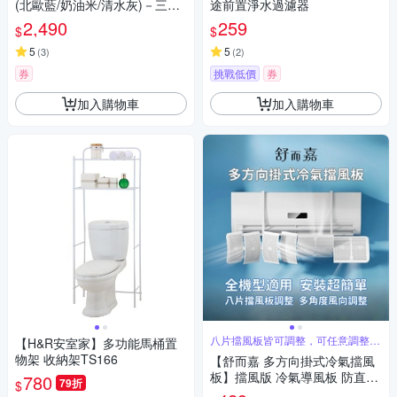
(北歐藍/奶油米/清水灰)－三色
途前置淨水過濾器
任選
2,490
259
$
$
5
5
(
3
)
(
2
)
券
挑戰低價
券
加入購物車
加入購物車
八片擋風板皆可調整，可任意調整適
【H&R安室家】多功能馬桶置
合角度
物架 收納架TS166
【舒而嘉 多方向掛式冷氣擋風
板】擋風版 冷氣導風板 防直吹
780
79折
$
遮風 空調 擋板 出風口擋板 防