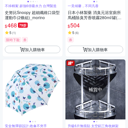
不掉棉絮 超強6倍吸水力 台灣製造
一見傾馨，不同凡香
史努比Snoopy 超細纖維口袋型
日本小林製藥 消臭元浴室廁所
運動巾(2條組)_morino
馬桶除臭芳香噴霧280ml/罐(空
氣清新劑,衛浴脫臭去味擴香,浴
468
504
79折
$
$
廁芳香劑)
5
5
(
1
)
(
6
)
限時下殺
券
券
加入購物車
加入購物車
補貨中
安全無彈節設計,收傘不夾手
升級6片無痕貼 太空鋁三角收納架