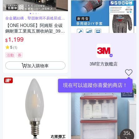
全金屬結構，堅固耐用不易搖晃或變
形
【ONE HOUSE】阿姆斯 全碳
鋼耐重工業風五層收納架_39x4
6x170CM (書架/鞋架/收納櫃/書
1,199
$
櫃/層架/電器架/廚房收納/置物
櫃)
5
(
1
)
活動
券
3M官方旗艦店
加入購物車