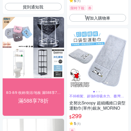
5
(
1
)
貨到通知我
限時下殺
券
加入購物車
8/3-8/9 收納/衛浴/地板 滿588享78折
不掉棉絮、超強6倍吸水力、臺灣製
滿588享78折
造
史努比Snoopy 超細纖維口袋型
運動巾(單件)銀灰_MORINO
299
$
5
(
1
)
券