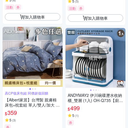
(
6
)
5
(
5
)
活動
券
活動
券
加入購物車
加入購物車
補貨中
高CP值床包組 同價超值回饋
ANDYMAY2 伊川碗碟瀝水收納
【Albert家居】台灣製 親膚棉
櫃_雙層 (1入) OH-Q735【廚房
床包+枕套組 單人/雙人/加大 均
架 瀝水架 碗盤架 收納架 收納
499
$
一價(多款任選/親膚磨毛/柔絲)
盒】
359
$
5
(
1
)
5
(
3
)
券
券