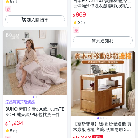
日本PG Ariel-4D炭酸機能活性
5
(
1
)
去污強洗淨洗衣凝膠球60顆/袋
券
(洗衣機槽防霉洗衣膠囊洗衣球)
969
$
加入購物車
5
(
1
)
券
貨到通知我
涼感清爽頂級觸感
BUHO 素面文青300織100%TE
NCEL純天絲™床包枕套三件
組-雙人加大(淺玉)
1,234
$
【蔓斯菲爾】邊櫃 沙發邊櫃 實
木巖板邊櫃 客廳/臥室兩用 36
5
(
1
)
0°滑輪移動 小空間收納必備 櫃
5,343
78折