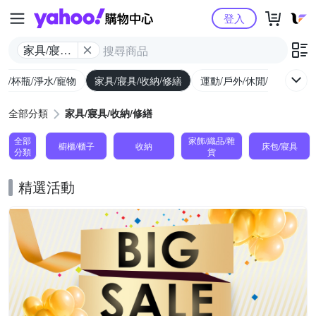
Yahoo購物中心
登入
家具/寢具/
收納/修繕
廚/杯瓶/淨水/寵物
家具/寢具/收納/修繕
運動/戶外/休閒/健身
機
全部分類
家具/寢具/收納/修繕
全部
家飾/織品/雜
櫥櫃/櫃子
收納
床包/寢具
分類
貨
精選活動