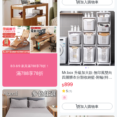
加入購物車
8/3-8/9 家具滿788享78折！
滿788享78折
Mr.box 升級加大款-無印風雙向
四層髒衣分類收納籃-附輪(特大
籃+大籃+2小籃)
899
$
5
(
1
)
券
加入購物車