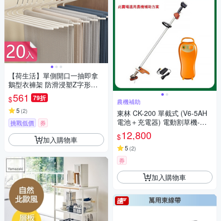
【荷生活】單側開口一抽即拿
鵝型衣褲架 防滑浸塑Z字形開
口加粗晾衣架-20入組
561
79折
$
農機補助
5
(
2
)
東林 CK-200 單截式 (V6-5AH
電池＋充電器) 電動割草機-農
挑戰低價
券
機補助適用機型(台灣製造)
12,800
$
加入購物車
5
(
2
)
券
加入購物車