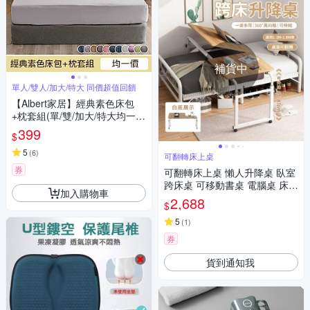
補貨中
單人/雙人/加大/特大 同價超值回饋
【Albert家居】經典素色床包
+枕套組(單/雙/加大/特大均一
價)-多色任選/台灣製/舒柔棉/柔
399
$
絲絨
5
(
6
)
可翻轉床上桌
券
可翻轉床上桌 懶人升降桌 臥室
跨床桌 可移動書桌 電腦桌 床邊
加入購物車
小桌子 床桌(可翻轉升降桌)
2,688
$
5
(
1
)
券
貨到通知我