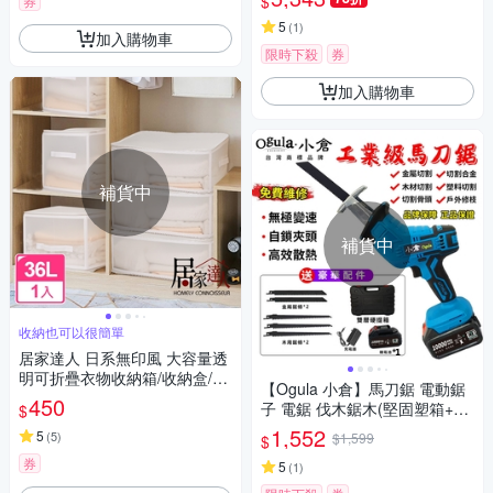
$
券
子
5
(
1
)
加入購物車
限時下殺
券
加入購物車
補貨中
補貨中
收納也可以很簡單
居家達人 日系無印風 大容量透
明可折疊衣物收納箱/收納盒/整
【Ogula 小倉】馬刀鋸 電動鋸
理袋 36L
450
子 電鋸 伐木鋸木(堅固塑箱+配
$
件 五節一電一充)
1,552
5
(
5
)
$1,599
$
券
5
(
1
)