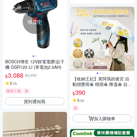
補貨中
BOSCH博世 12V鋰電電鑽/起子
機 GSR120-LI (單電池2.0AH)
3,088
$3,250
$
【收納王妃】黃阿瑪的後宮 自
5
(
3
)
動摺疊雨傘 晴雨傘 降溫傘 自動
傘 折疊傘 遮陽傘 貓咪
390
限時下殺
券
$
5
(
6
)
貨到通知我
券
加入購物車