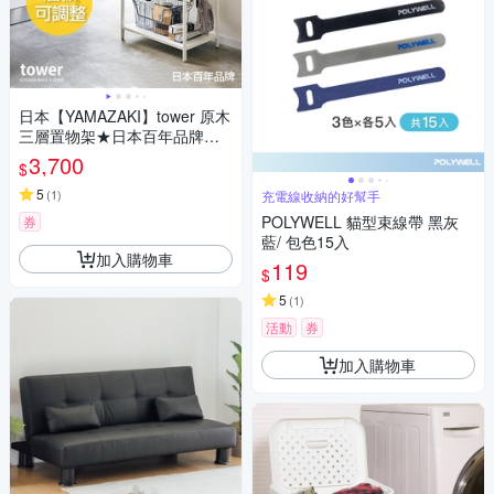
日本【YAMAZAKI】tower 原木
三層置物架★日本百年品牌★廚
房收納/置物架/電器櫃
3,700
$
5
(
1
)
充電線收納的好幫手
POLYWELL 貓型束線帶 黑灰
券
藍/ 包色15入
加入購物車
119
$
5
(
1
)
活動
券
加入購物車