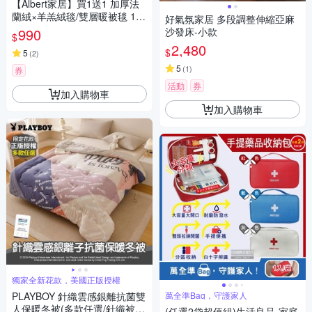
【Albert家居】買1送1 加厚法
蘭絨×羊羔絨毯/雙層暖被毯 150
好氣氛家居 多段調整伸縮亞麻
×200cm 多色任選 (第2件備註
990
沙發床-小款
$
花色,未備註隨機出)
2,480
$
5
(
2
)
5
(
1
)
券
活動
券
加入購物車
加入購物車
獨家全新花款，美國正版授權
PLAYBOY 針織雲感銀離抗菌雙
萬全準Bag，守護家人
人保暖冬被(多款任選/針織被/
(任選2袋超值組)生活良品-家庭