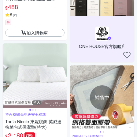
墊/沙發墊/餐椅墊)
488
$
5
(
2
)
券
加入購物車
ONE HOUSE官方旗艦店
補貨中
符合SGS母嬰級安全標準
Tonia Nicole 東妮寢飾 英威達
抗菌包式保潔墊(特大)
2,180
76折
$
強勁拉力,結實耐用