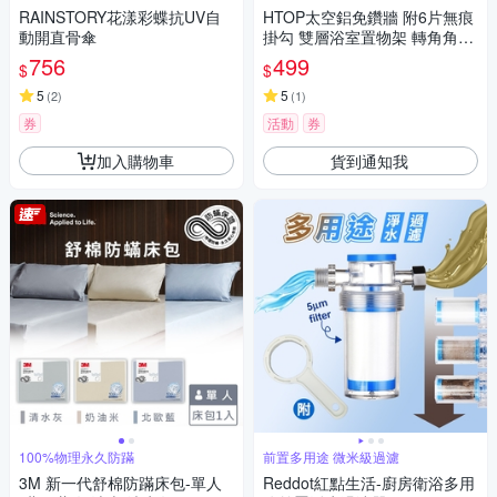
RAINSTORY花漾彩蝶抗UV自
HTOP太空鋁免鑽牆 附6片無痕
動開直骨傘
掛勾 雙層浴室置物架 轉角角落
架 透明防水貼 免鑽孔
756
499
$
$
5
5
(
2
)
(
1
)
券
活動
券
加入購物車
貨到通知我
100%物理永久防蹣
前置多用途 微米級過濾
3M 新一代舒棉防蹣床包-單人
Reddot紅點生活-廚房衛浴多用