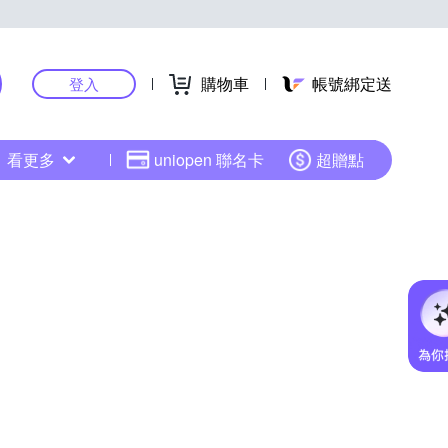
購物車
帳號綁定送
登入
看更多
uniopen 聯名卡
超贈點