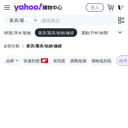
Yahoo購物中心
登入
家具/寢具/
收納/修繕
廚/杯瓶/淨水/寵物
家具/寢具/收納/修繕
運動/戶外/休閒/健身
機
全部分類
家具/寢具/收納/修繕
品牌
快速到貨
有現貨
挑戰低價
價格低到高
排序