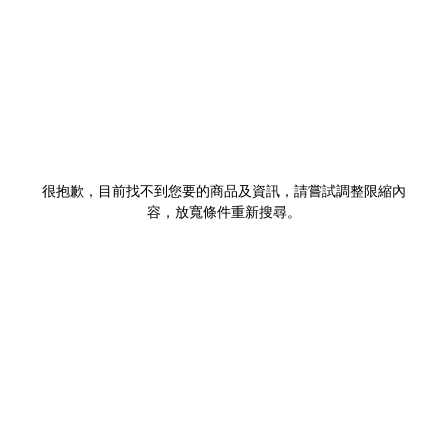
很抱歉，目前找不到您要的商品及資訊，請嘗試調整限縮內
容，放寬條件重新搜尋。