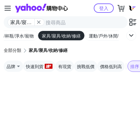
Yahoo購物中心
登入
家具/寢具/
收納/修繕
廚/杯瓶/淨水/寵物
家具/寢具/收納/修繕
運動/戶外/休閒/健身
機
全部分類
家具/寢具/收納/修繕
品牌
快速到貨
有現貨
挑戰低價
價格低到高
排序