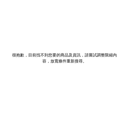
很抱歉，目前找不到您要的商品及資訊，請嘗試調整限縮內
容，放寬條件重新搜尋。