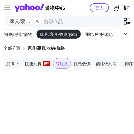
Yahoo購物中心
登入
家具/寢具/
收納/修繕
廚/杯瓶/淨水/寵物
家具/寢具/收納/修繕
運動/戶外/休閒/健身
機
全部分類
家具/寢具/收納/修繕
品牌
快速到貨
有現貨
挑戰低價
價格低到高
排序