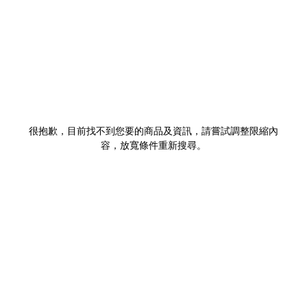
很抱歉，目前找不到您要的商品及資訊，請嘗試調整限縮內
容，放寬條件重新搜尋。