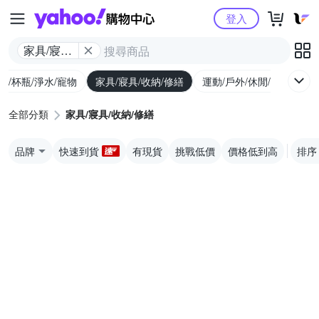
Yahoo購物中心
登入
家具/寢具/
收納/修繕
廚/杯瓶/淨水/寵物
家具/寢具/收納/修繕
運動/戶外/休閒/健身
機
全部分類
家具/寢具/收納/修繕
品牌
快速到貨
有現貨
挑戰低價
價格低到高
排序