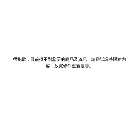
很抱歉，目前找不到您要的商品及資訊，請嘗試調整限縮內
容，放寬條件重新搜尋。