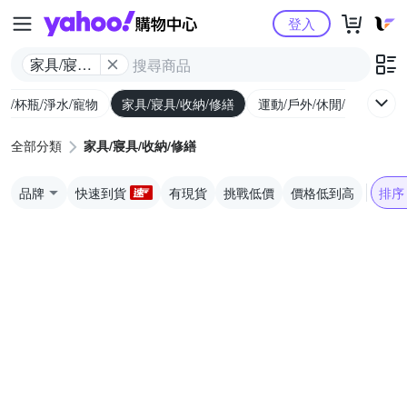
Yahoo購物中心
登入
家具/寢具/
收納/修繕
廚/杯瓶/淨水/寵物
家具/寢具/收納/修繕
運動/戶外/休閒/健身
機
全部分類
家具/寢具/收納/修繕
品牌
快速到貨
有現貨
挑戰低價
價格低到高
排序