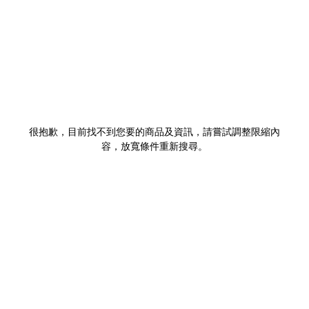
很抱歉，目前找不到您要的商品及資訊，請嘗試調整限縮內
容，放寬條件重新搜尋。