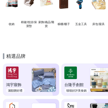
棉被/枕頭/保
家飾/織品/雜
收納
櫥櫃/櫃子
五金工具
床包/寢具
潔墊
貨
精選品牌
鴻宇寢飾
台隆手創館
滿額贈好禮
嘖嘖好評美食鍋