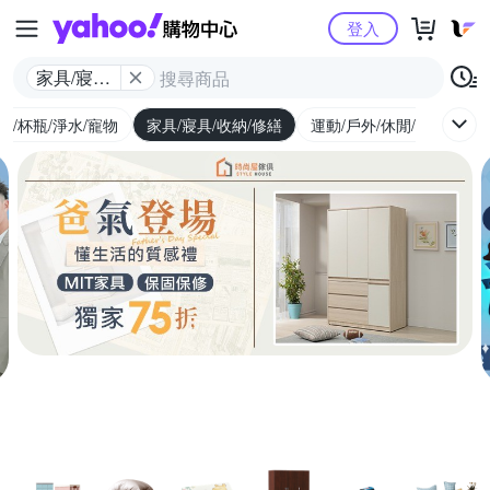
Yahoo購物中心
登入
家具/寢具/
收納/修繕
廚/杯瓶/淨水/寵物
家具/寢具/收納/修繕
運動/戶外/休閒/健身
機