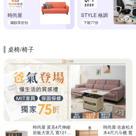
時尚屋
STYLE 格調
滿額享折扣
下殺77折
桌椅/椅子
的優惠推薦活動
時尚屋 莫克4尺伸縮
時尚屋 佐倉松木實
岩板大茶几 寬121x
木4尺六斗櫃 寬11