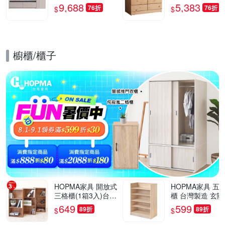
深60x高52.6公分-台
深58x高76cm
9,688
5,383
76折
76折
$
$
灣製/免組裝/茶几
櫥櫃/櫃子
的優惠推薦活動
HOPMA家具 開放式
HOPMA家具 五
三格櫃(1箱3入)台灣
櫃 台灣製造 玄關
製造 收納置物櫃 儲
開放收納櫃 置物
649
599
89折
89折
$
$
藏玄關櫃 展示空櫃-
櫃 鞋架-寬60 X 
寬40.5 x深24.5 x高8
X 高79.5cm