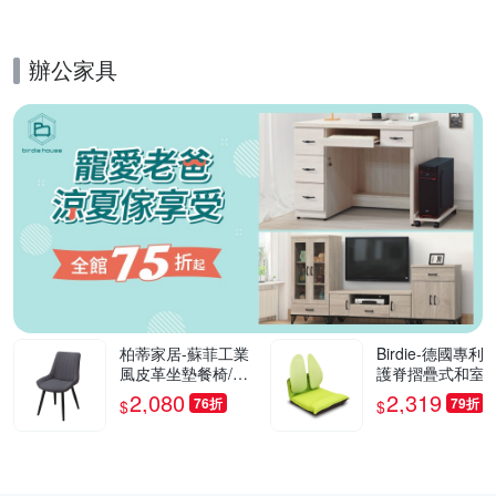
0cm
辦公家具
的優惠推薦活動
柏蒂家居-蘇菲工業
Birdie-德國專利
風皮革坐墊餐椅/休
護脊摺疊式和室椅
閒椅(單椅)-55x42x8
綠色-46x50x50c
2,080
2,319
76折
79折
$
$
2cm