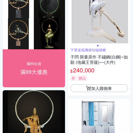
下單送琉璃琥珀福祿豬
子問 限量原作 不鏽鋼(白鋼)~如
願 (地藏王菩薩)~~(大件)
滿99出貨
240,000
滿99大優惠
$
券
贈品
加入購物車