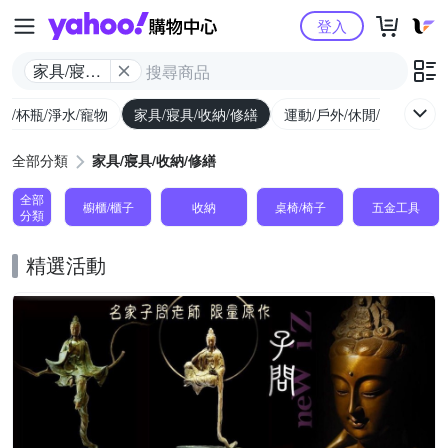
Yahoo購物中心
登入
家具/寢具/
收納/修繕
廚/杯瓶/淨水/寵物
家具/寢具/收納/修繕
運動/戶外/休閒/健身
機
全部分類
家具/寢具/收納/修繕
全部
櫥櫃/櫃子
收納
桌椅/椅子
五金工具
分類
精選活動