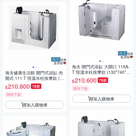
海夫 開門式浴缸 大開口 115A-
T 恆溫水柱按摩款 (132*740*10
海夫健康生活館 開門式浴缸 內
2cm)
開式 111-T 恆溫水柱按摩款 (1
210,600
78折
$
30*76*98cm)
210,600
78折
$
限時下殺
限時下殺
加入購物車
加入購物車