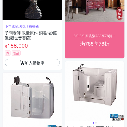
下單送琉璃琥珀福祿豬
子問老師 限量原作 銅雕~妙莊
8/3-8/9 家具滿788享78折！
嚴(觀世音菩薩)
滿788享78折
168,000
$
券
贈品
加入購物車