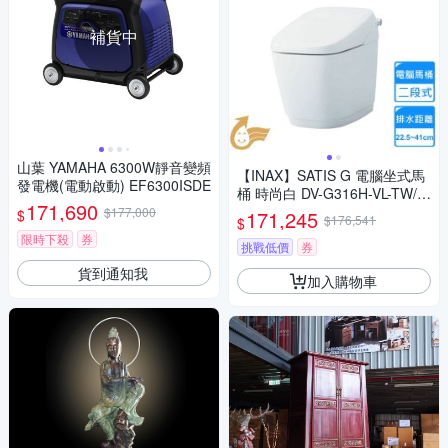
補貨中
山葉 YAMAHA 6300W靜音變頻
【INAX】SATIS G 電腦坐式馬
發電機(電動啟動) EF6300ISDE
桶 時尚白 DV-G316H-VL-TW/B
171,690
W1+YBC-G30H-TW/BW1〈不
$177,000
$
171,245
$176,541
$
含安裝〉
限時下殺
券
挑戰低價
券
貨到通知我
加入購物車