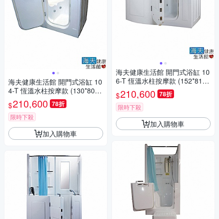
海夫健康生活館 開門式浴缸 10
6-T 恆溫水柱按摩款 (152*81*1
海夫健康生活館 開門式浴缸 10
00cm)
4-T 恆溫水柱按摩款 (130*80*1
210,600
78折
$
04cm)
210,600
78折
$
限時下殺
限時下殺
加入購物車
加入購物車