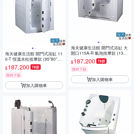
海夫健康生活館 開門式浴缸 大
開口115A-R 氣泡按摩款 (132*
海夫健康生活館 開門式浴缸 11
740*102cm)
0-T 恆溫水柱按摩款 (95*80*10
187,200
78折
$
0cm)
187,200
78折
$
限時下殺
限時下殺
加入購物車
加入購物車