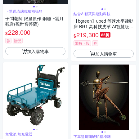
下單送琉璃琥珀福祿豬
結合AI智慧與運動科技
子問老師 限量原作 銅雕 ~雲月
【bgreen】ubed 等速水平律動
觀音(觀世音菩薩)
床 BG1 高科技皮革 AI智慧版
228,000
(舒眠床／居家運動／運動家具
$
219,300
85折
$
／律動機)
券
贈品
限時下殺
券
加入購物車
加入購物車
無電池 無充電器
下單送琉璃琥珀福祿豬