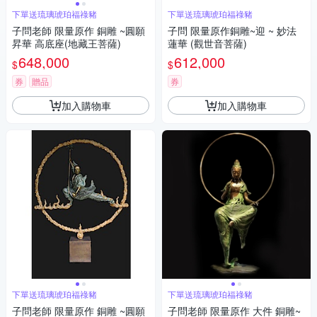
下單送琉璃琥珀福祿豬
下單送琉璃琥珀福祿豬
子問老師 限量原作 銅雕 ~圓願
子問 限量原作銅雕~迎 ~ 妙法
昇華 高底座(地藏王菩薩)
蓮華 (觀世音菩薩)
648,000
612,000
$
$
券
贈品
券
加入購物車
加入購物車
下單送琉璃琥珀福祿豬
下單送琉璃琥珀福祿豬
子問老師 限量原作 銅雕 ~圓願
子問老師 限量原作 大件 銅雕~