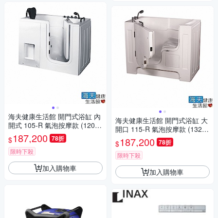
海夫健康生活館 開門式浴缸 內
海夫健康生活館 開門式浴缸 大
開式 105-R 氣泡按摩款 (120*7
開口 115-R 氣泡按摩款 (132*7
8*90cm)
187,200
40*112cm)
78折
$
187,200
78折
$
限時下殺
限時下殺
加入購物車
加入購物車