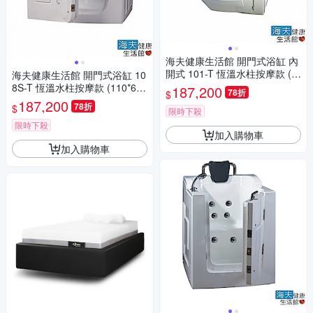
海夫健康生活館 開門式浴缸 內
開式 101-T 恆溫水柱按摩款 (9
海夫健康生活館 開門式浴缸 10
5*85*100cm)
8S-T 恆溫水柱按摩款 (110*63*
187,200
78折
$
92cm)
187,200
78折
$
限時下殺
限時下殺
加入購物車
加入購物車