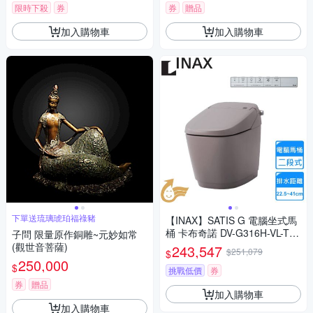
限時下殺
券
券
贈品
加入購物車
加入購物車
下單送琉璃琥珀福祿豬
【INAX】SATIS G 電腦坐式馬
桶 卡布奇諾 DV-G316H-VL-T
子問 限量原作銅雕~元妙如常
W/TPG+YBC-G30H-TW/TPG
(觀世音菩薩)
243,547
$251,079
$
〈不含安裝〉
250,000
$
挑戰低價
券
券
贈品
加入購物車
加入購物車