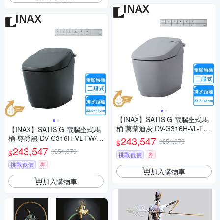
【INAX】SATIS G 電腦坐式馬
桶 莫蘭迪灰 DV-G316H-VL-T
【INAX】SATIS G 電腦坐式馬
W/GYG+YBC-G30H-TW/GYG
桶 尊爵黑 DV-G316H-VL-TW/B
243,547
$251,079
$
〈不含安裝〉
KG+YBC-G30H-TW/BKG〈不
243,547
$251,079
$
挑戰低價
券
含安裝〉
挑戰低價
券
加入購物車
加入購物車