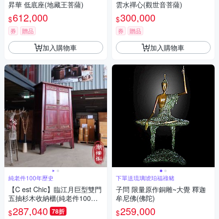
昇華 低底座(地藏王菩薩)
雲水禪心(觀世音菩薩)
612,000
300,000
$
$
券
贈品
券
贈品
加入購物車
加入購物車
純老件100年歷史
下單送琉璃琥珀福祿豬
【C est Chic】臨江月巨型雙門
子問 限量原作銅雕~大覺 釋迦
五抽杉木收納櫃(純老件100年)-
牟尼佛(佛陀)
幅175cm
287,040
259,000
78折
$
$