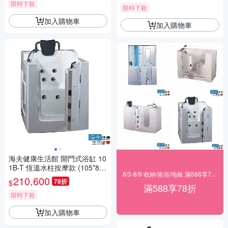
限時下殺
限時下殺
加入購物車
加入購物車
海夫健康生活館 開門式浴缸 10
1B-T 恆溫水柱按摩款 (105*85*
8/3-8/9 收納/衛浴/地板 滿588享78折
108cm)
210,600
78折
$
滿588享78折
限時下殺
加入購物車