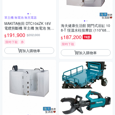
單主機 無電池 無充電器
MAKITA牧田 DTC104ZK 18V
海夫健康生活館 開門式浴缸 10
電纜剪斷機 單主機 無電池 無充
8-T 恆溫水柱按摩款 (110*68*9
電器
191,900
2cm)
$202,000
$
187,200
78折
$
限時下殺
券
限時下殺
加入購物車
加入購物車