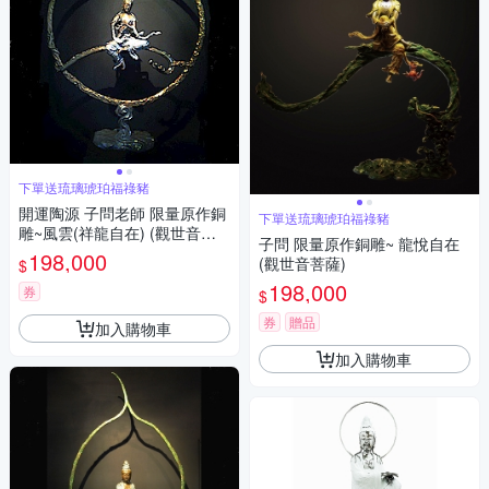
下單送琉璃琥珀福祿豬
開運陶源 子問老師 限量原作銅
下單送琉璃琥珀福祿豬
雕~風雲(祥龍自在) (觀世音菩
子問 限量原作銅雕~ 龍悅自在
薩)
198,000
(觀世音菩薩)
$
198,000
券
$
券
贈品
加入購物車
加入購物車