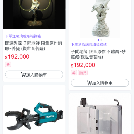
下單送琉璃琥珀福祿豬
開運陶源 子問老師 限量原作銅
下單送琉璃琥珀福祿豬
雕~菩提 (觀世音菩薩)
子問老師 限量原作 不鏽鋼~妙
192,000
莊嚴(觀世音菩薩)
$
192,000
券
$
券
贈品
加入購物車
加入購物車