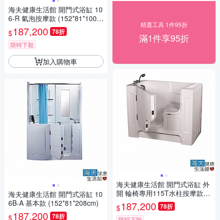
海夫健康生活館 開門式浴缸 10
6-R 氣泡按摩款 (152*81*100c
精選工具 1件95折
m)
187,200
78折
$
滿1件享95折
限時下殺
加入購物車
海夫健康生活館 開門式浴缸 外
開 輪椅專用115T水柱按摩款 (1
海夫健康生活館 開門式浴缸 10
32*74*112公分)
6B-A 基本款 (152*81*208cm)
187,200
78折
$
187,200
78折
$
限時下殺