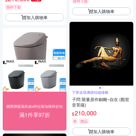
限時下殺
限時下殺
加入購物車
加入購物車
下單送琉璃琥珀福祿豬
子問 限量原作銅雕~自在 (觀世
音菩薩)
國際牌暖風乾操x阿拉斯加限時折扣
210,000
滿1件享97折
$
券
贈品
加入購物車