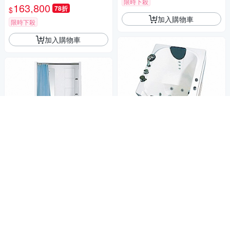
限時下殺
163,800
78折
$
加入購物車
限時下殺
加入購物車
海夫健康生活館 開門式浴缸 內
開式 101-R 氣泡按摩款 (95*85
*100cm)
海夫健康生活館 開門式浴缸 10
163,800
78折
$
9B-A 基本款 (120*68*205cm)
限時下殺
163,800
78折
$
加入購物車
限時下殺