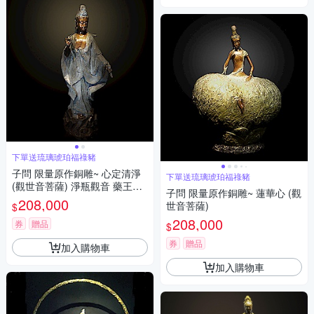
下單送琉璃琥珀福祿豬
子問 限量原作銅雕~ 心定清淨
下單送琉璃琥珀福祿豬
(觀世音菩薩) 淨瓶觀音 藥王觀
子問 限量原作銅雕~ 蓮華心 (觀
音
208,000
世音菩薩)
$
208,000
券
贈品
$
券
贈品
加入購物車
加入購物車