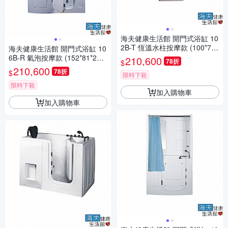
海夫健康生活館 開門式浴缸 10
2B-T 恆溫水柱按摩款 (100*78*
海夫健康生活館 開門式浴缸 10
205cm)
6B-R 氣泡按摩款 (152*81*208
210,600
78折
$
cm)
210,600
78折
$
限時下殺
限時下殺
加入購物車
加入購物車