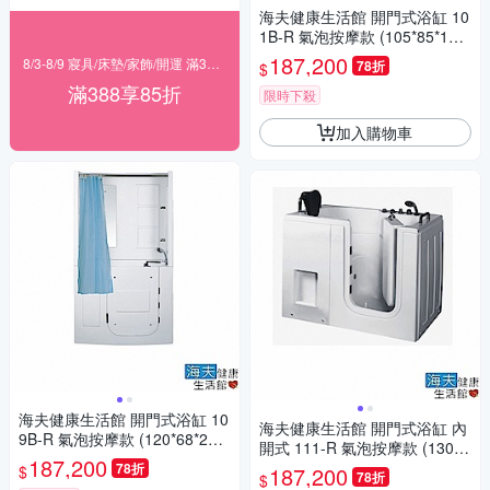
海夫健康生活館 開門式浴缸 10
1B-R 氣泡按摩款 (105*85*108
cm)
187,200
8/3-8/9 寢具/床墊/家飾/開運 滿388享85折
78折
$
滿388享85折
限時下殺
加入購物車
海夫健康生活館 開門式浴缸 10
海夫健康生活館 開門式浴缸 內
9B-R 氣泡按摩款 (120*68*205
開式 111-R 氣泡按摩款 (130*7
cm)
187,200
6*98cm)
78折
$
187,200
78折
$