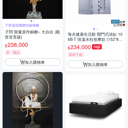
下單送琉璃琥珀福祿豬
子問 限量原作銅雕~ 大自在 (觀
海夫健康生活館 開門式浴缸 10
世音菩薩)
6B-T 恆溫水柱按摩款 (152*81*
238,000
208cm)
$
234,000
78折
$
券
贈品
限時下殺
加入購物車
加入購物車