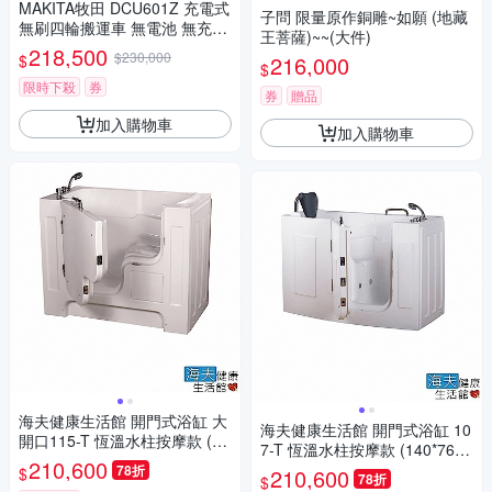
MAKITA牧田 DCU601Z 充電式
子問 限量原作銅雕~如願 (地藏
無刷四輪搬運車 無電池 無充電
王菩薩)~~(大件)
器
218,500
$230,000
$
216,000
$
限時下殺
券
券
贈品
加入購物車
加入購物車
海夫健康生活館 開門式浴缸 大
海夫健康生活館 開門式浴缸 10
開口115-T 恆溫水柱按摩款 (13
7-T 恆溫水柱按摩款 (140*76*9
2*740*112cm)
210,600
8cm)
78折
$
210,600
78折
$