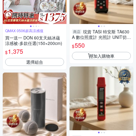
QMAX 0506超高涼感值
現貨 TASI 特安斯 TA630
商店
A 數位照度計 光照計 UNIT切換
買一送一 DON 60支天絲冰蘊
HOLD鎖定 MAX/MIN 10-7
涼感被-多款任選(150×200cm)
550
$
1,375
$
加入購物車
選擇組合