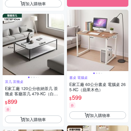
加入購物車
書桌 電腦桌
茶几 茶幾桌
E家工廠 60公分書桌 電腦桌 26
E家工廠 120公分收納茶几 茶
5-KC（蘋果木色）
幾桌 客廳茶几 479-KC（白
599
$
色）
899
$
券
券
加入購物車
加入購物車