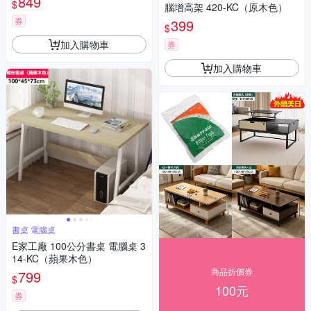
849
$
腦增高架 420-KC（原木色）
券
399
$
加入購物車
券
加入購物車
書桌 電腦桌
E家工廠 100公分書桌 電腦桌 3
14-KC（蘋果木色）
商品折價券
799
$
100元
券