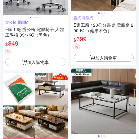
書桌 電腦桌
辦公椅 電腦椅
E家工廠 120公分書桌 電腦桌 2
E家工廠 辦公椅 電腦椅子 人體
90-KC（蘋果木色）
工學椅 394-KC（黑色）
699
$
849
$
券
券
加入購物車
加入購物車