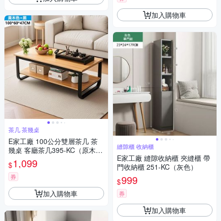
加入購物車
茶几 茶幾桌
E家工廠 100公分雙層茶几 茶
縫隙櫃 收納櫃
幾桌 客廳茶几395-KC（原木
E家工廠 縫隙收納櫃 夾縫櫃 帶
色）
1,099
$
門收納櫃 251-KC（灰色）
券
999
$
加入購物車
券
加入購物車