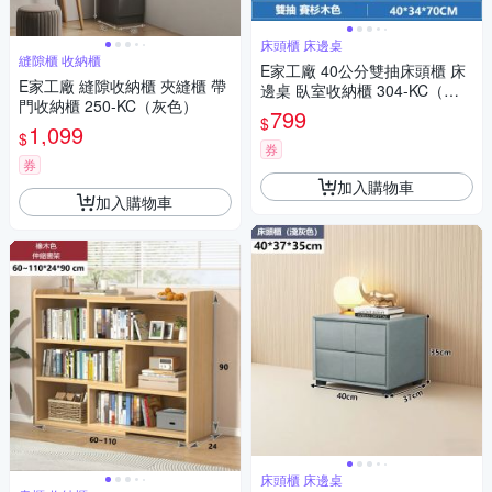
床頭櫃 床邊桌
縫隙櫃 收納櫃
E家工廠 40公分雙抽床頭櫃 床
E家工廠 縫隙收納櫃 夾縫櫃 帶
邊桌 臥室收納櫃 304-KC（賽
門收納櫃 250-KC（灰色）
杉木色）
799
$
1,099
$
券
券
加入購物車
加入購物車
床頭櫃 床邊桌