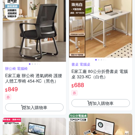
書桌 電腦桌
辦公椅 電腦椅
E家工廠 80公分折疊書桌 電腦
E家工廠 辦公椅 透氣網椅 護腰
桌 323-KC（白色）
人體工學椅 454-KC（黑色）
688
$
849
$
券
券
加入購物車
加入購物車