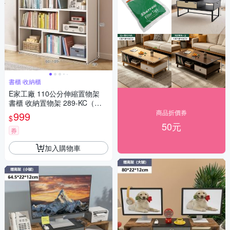
書櫃 收納櫃
E家工廠 110公分伸縮置物架
書櫃 收納置物架 289-KC（白
色）
商品折價券
999
$
50元
券
加入購物車