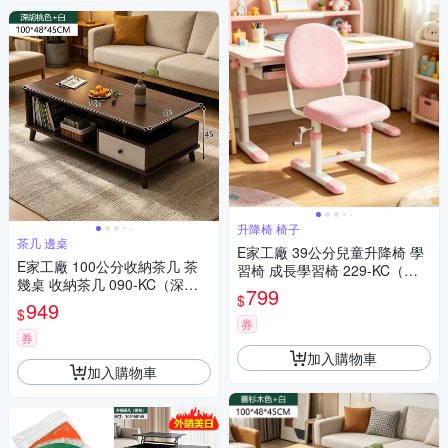
升降椅 椅子
茶几 邊桌
E家工廠 39公分兒童升降椅 學
E家工廠 100公分收納茶几 茶
習椅 成長學習椅 229-KC（粉
幾桌 收納茶几 090-KC（深胡
色）
799
$
桃色+白）
949
$
券
券
加入購物車
加入購物車