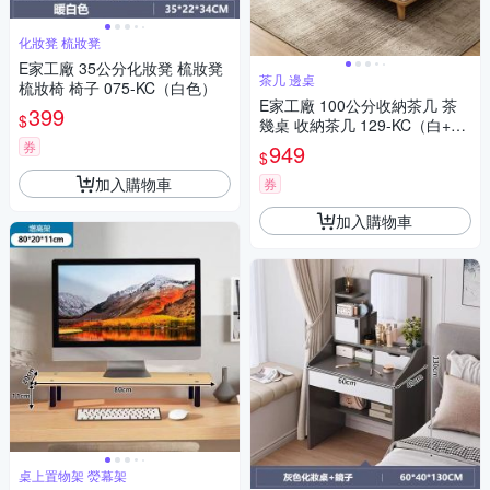
化妝凳 梳妝凳
E家工廠 35公分化妝凳 梳妝凳
茶几 邊桌
梳妝椅 椅子 075-KC（白色）
E家工廠 100公分收納茶几 茶
399
$
幾桌 收納茶几 129-KC（白+賽
杉木色）
券
949
$
加入購物車
券
加入購物車
桌上置物架 熒幕架