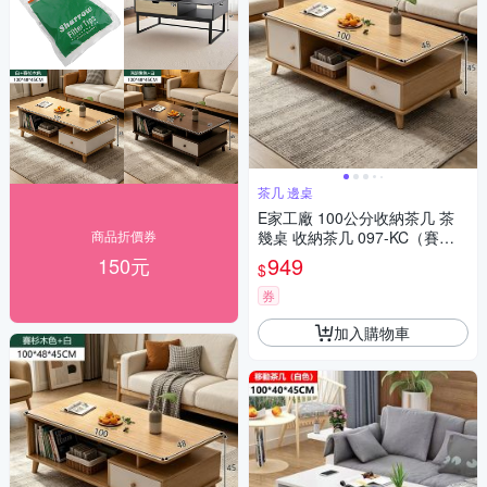
茶几 邊桌
E家工廠 100公分收納茶几 茶
商品折價券
幾桌 收納茶几 097-KC（賽杉
木色）
949
150元
$
券
加入購物車