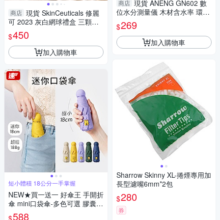
現貨 ANENG GN602 數
商店
位水分測量儀 木材含水率 環境
現貨 SkinCeuticals 修麗
商店
濕度 最大最小值 自動關機款 1
可 2023 灰白網球禮盒 三顆裝
269
$
0-6
品牌收藏周邊 1.1
450
$
加入購物車
加入購物車
Sharrow Skinny XL-捲煙專用加
短小體積 18公分一手掌握
長型濾嘴6mm*2包
NEW★買一送一 好傘王 手開折
280
$
傘 mini口袋傘-多色可選 膠囊
券
傘/小傘/手開折傘/黑膠布/摺疊
588
$