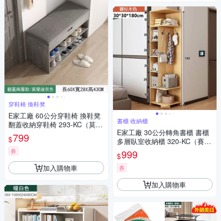
穿鞋椅 換鞋凳
E家工廠 60公分穿鞋椅 換鞋凳
書櫃 收納櫃
翻蓋收納穿鞋椅 293-KC（莫蘭
E家工廠 30公分轉角書櫃 書櫃
迪灰色）
799
$
多層臥室收納櫃 320-KC（賽杉
木色）
券
999
$
加入購物車
券
加入購物車