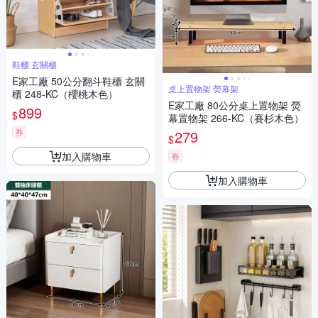
鞋櫃 玄關櫃
E家工廠 50公分翻斗鞋櫃 玄關
桌上置物架 熒幕架
櫃 248-KC（櫻桃木色）
E家工廠 80公分桌上置物架 熒
899
$
幕置物架 266-KC（賽杉木色）
券
279
$
加入購物車
券
加入購物車