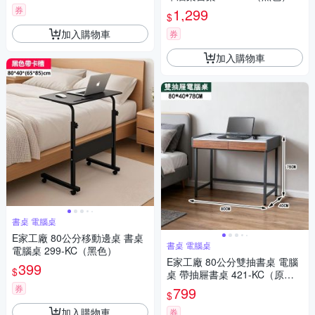
券
1,299
$
加入購物車
券
加入購物車
書桌 電腦桌
E家工廠 80公分移動邊桌 書桌
書桌 電腦桌
電腦桌 299-KC（黑色）
E家工廠 80公分雙抽書桌 電腦
399
$
桌 帶抽屜書桌 421-KC（原木
色）
券
799
$
加入購物車
券