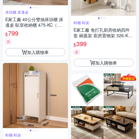
床頭櫃 床邊桌
E家工廠 40公分雙抽床頭櫃 床
鞋櫃 鞋架
邊桌 臥室收納櫃 475-KC（白
E家工廠 免打孔廚房收納四件
色）
799
$
套 鍋蓋架 廚房置物架 326-KC
（黑色）
券
399
$
加入購物車
券
加入購物車
鞋櫃 鞋架