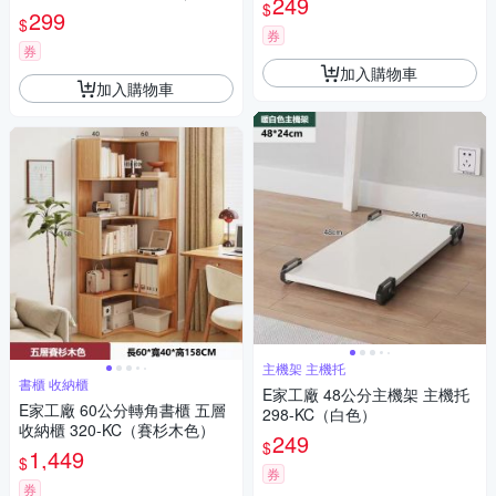
249
$
色）
299
$
券
券
加入購物車
加入購物車
主機架 主機托
書櫃 收納櫃
E家工廠 48公分主機架 主機托
E家工廠 60公分轉角書櫃 五層
298-KC（白色）
收納櫃 320-KC（賽杉木色）
249
$
1,449
$
券
券