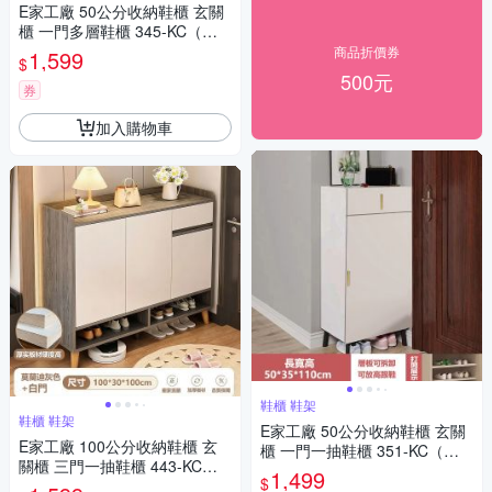
E家工廠 50公分收納鞋櫃 玄關
櫃 一門多層鞋櫃 345-KC（奶
白色）
商品折價券
1,599
$
500元
券
加入購物車
鞋櫃 鞋架
鞋櫃 鞋架
E家工廠 50公分收納鞋櫃 玄關
E家工廠 100公分收納鞋櫃 玄
櫃 一門一抽鞋櫃 351-KC（奶
關櫃 三門一抽鞋櫃 443-KC
白色）
1,499
$
（莫蘭迪灰色）