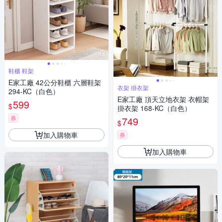
鞋櫃 鞋架
E家工廠 42公分鞋櫃 六層鞋架
衣架 掛衣架
294-KC（白色）
E家工廠 頂天立地衣架 衣帽架
599
$
掛衣架 168-KC（白色）
券
749
$
加入購物車
券
加入購物車