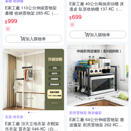
書櫃 收納櫃
E家工廠 40公分兩抽床頭櫃 床
E家工廠 110公分伸縮置物架
邊桌 臥室收納櫃 137-KC（淺
書櫃 收納置物架 285-KC（橡
灰色）
699
$
木色）
999
$
券
券
加入購物車
加入購物車
廚房置物架 微波爐架
衣架 掛衣架
E家工廠 64公分伸縮置物架 微
E家工廠 頂天立地衣架 衣帽架
波爐架 廚房置物架 262-KC
吊衣架 置衣架 046-KC（白
（黑色）