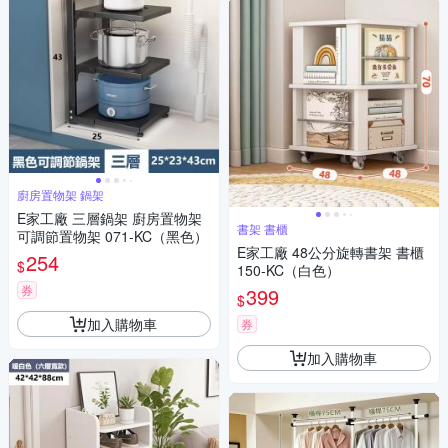
廚房置物架 鍋架
E家工廠 三層鍋架 廚房置物架
書架 書櫃
可調節置物架 071-KC（黑色）
E家工廠 48公分旋轉書架 書櫃
254
$
150-KC（白色）
券
399
$
加入購物車
券
加入購物車