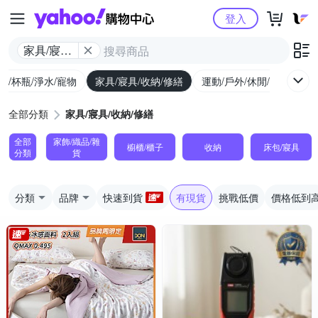
Yahoo購物中心
登入
家具/寢具/
收納/修繕
廚/杯瓶/淨水/寵物
家具/寢具/收納/修繕
運動/戶外/休閒/健身
機
全部分類
家具/寢具/收納/修繕
全部
家飾/織品/雜
櫥櫃/櫃子
收納
床包/寢具
分類
貨
分類
品牌
快速到貨
有現貨
挑戰低價
價格低到