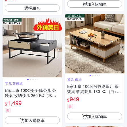
傘/小雨傘/輕量傘/折疊傘/迷你
加入購物車
傘/防曬
選擇組合
茶几 邊桌
茶几 茶幾桌
E家工廠 100公分收納茶几 茶
E家工廠 100公分升降茶几 茶
幾桌 收納茶几 130-KC（白+賽
幾桌 收納茶几 260-KC（木紋
杉木色）
949
$
色）
1,499
$
券
券
加入購物車
加入購物車