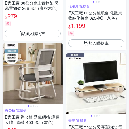
E家工廠 80公分桌上置物架 熒
化妝桌 梳妝台
幕置物架 266-KC（賽杉木色）
E家工廠 60公分梳妝台 化妝桌
279
$
收納化妝桌 023-KC（灰色）
券
1,199
$
加入購物車
券
加入購物車
辦公椅 電腦椅
E家工廠 辦公椅 透氣網椅 護腰
書桌 電腦桌
人體工學椅 453-KC（灰色）
E家工廠 55公分熒幕置物架 電