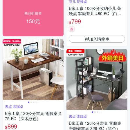
茶几 茶幾桌
E家工廠 100公分收納茶几 茶
商品折價券
幾桌 客廳茶几 480-KC（白
色）
799
150元
$
券
加入購物車
書桌 電腦桌
E家工廠 120公分書桌 電腦桌 2
書桌 電腦桌
75-KC（深木紋色）
E家工廠 120公分書桌 電腦桌
899
$
帶層架書桌 329-KC（黑色）