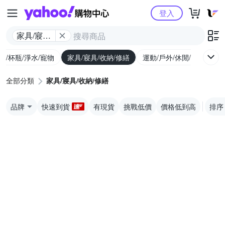
Yahoo購物中心
登入
家具/寢具/
收納/修繕
廚/杯瓶/淨水/寵物
家具/寢具/收納/修繕
運動/戶外/休閒/健身
機
全部分類
家具/寢具/收納/修繕
品牌
快速到貨
有現貨
挑戰低價
價格低到高
排序