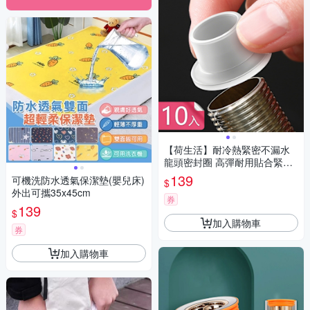
【荷生活】耐冷熱緊密不漏水
龍頭密封圈 高彈耐用貼合緊密
矽膠密封圈-10入組
139
可機洗防水透氣保潔墊(嬰兒床)
$
外出可攜35x45cm
券
139
$
加入購物車
券
加入購物車