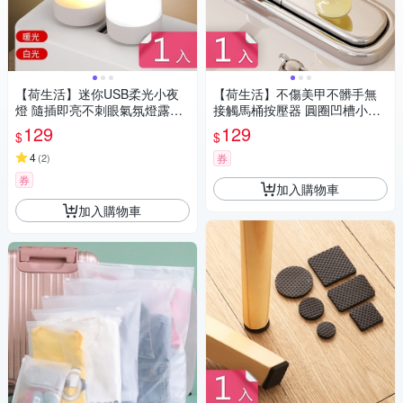
【荷生活】迷你USB柔光小夜
【荷生活】不傷美甲不髒手無
燈 隨插即亮不刺眼氣氛燈露營
接觸馬桶按壓器 圓圈凹槽小巧
隨行燈-1入
不易脫落按壓器-1入組
129
129
$
$
4
(
2
)
券
券
加入購物車
加入購物車