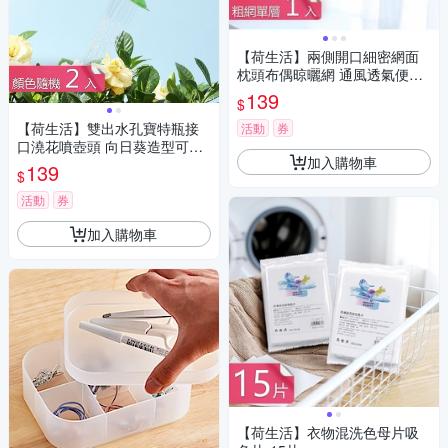
【荷生活】兩側開口細密網面
枕頭布偶晾曬網 通風透氣便攜
不占空間晾曬網-單層1入組
139
$
【荷生活】雙出水孔寶特瓶接
活動
券
口澆花噴壺頭 向日葵造型可拆
加入購物車
卸式澆花器噴嘴-2入組
139
$
活動
券
加入購物車
【荷生活】衣物混洗色母片吸