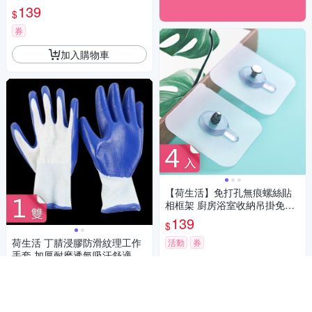
愛別針-1入組
139
$
券
加入購物車
【荷生活】免打孔無痕螺絲貼
相框架 廚房浴室收納吊掛免釘
貼片-4入組
139
$
荷生活 丁腈浸膠防滑紋理工作
活動
券
手套 加厚耐磨透氣吸汗舒適配
加入購物車
戴園藝手套-1雙組
139
$
券