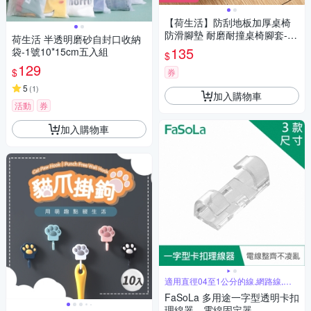
【荷生活】防刮地板加厚桌椅
防滑腳墊 耐磨耐撞桌椅腳套-1
荷生活 半透明磨砂自封口收納
入組
135
袋-1號10*15cm五入組
$
129
$
券
5
(
1
)
加入購物車
活動
券
加入購物車
適用直徑04至1公分的線,網路線,電
話線
FaSoLa 多用途一字型透明卡扣
理線器、電線固定器