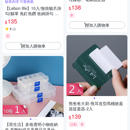
貓掌肉球 可愛療癒
138
$
【Lebon life】10入/無痕貓爪掛
勾(貓掌 免釘免鑽 收納掛勾 黏
券
貼掛勾)
135
$
加入購物車
4
(
2
)
券
加入購物車
熊爸爸大廚-熊耳造型馬桶掀蓋
器提蓋器-2入
139
$
【荷生活】多格透明小物收納
活動
券
盒 首飾針線文具藥品文具分格