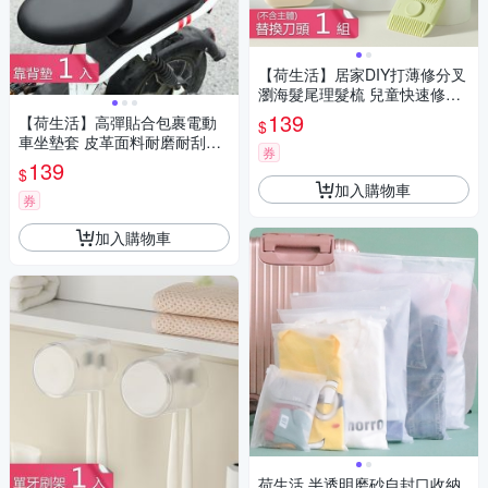
【荷生活】居家DIY打薄修分叉
瀏海髮尾理髮梳 兒童快速修髮
刀-替換刀頭五入1組
139
【荷生活】高彈貼合包裹電動
$
車坐墊套 皮革面料耐磨耐刮防
券
水耐曬坐墊套-靠背墊1入組
139
$
加入購物車
券
加入購物車
荷生活 半透明磨砂自封口收納