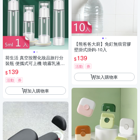
【熊爸爸大廚】免釘無痕背膠
壁掛式掛鉤-10入
139
荷生活 真空按壓化妝品旅行分
$
裝瓶 便攜式可上機 噴霧乳液兩
活動
券
款-5ml一入
139
$
加入購物車
活動
券
加入購物車