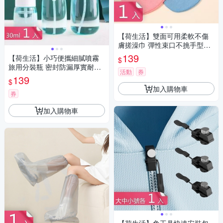
【荷生活】雙面可用柔軟不傷
膚搓澡巾 彈性束口不挑手型去
角質沐浴手套-1入組
139
【荷生活】小巧便攜細膩噴霧
$
旅用分裝瓶 密封防漏厚實耐用
活動
券
高透乳液噴霧瓶-30ml1入組
139
$
加入購物車
券
加入購物車