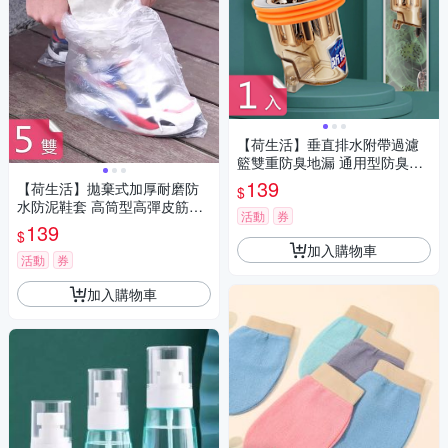
【荷生活】垂直排水附帶過濾
籃雙重防臭地漏 通用型防臭防
堵塞地漏孔蓋-1入組
139
【荷生活】拋棄式加厚耐磨防
$
水防泥鞋套 高筒型高彈皮筋防
活動
券
滑落PE材質鞋套-5雙組
139
$
加入購物車
活動
券
加入購物車