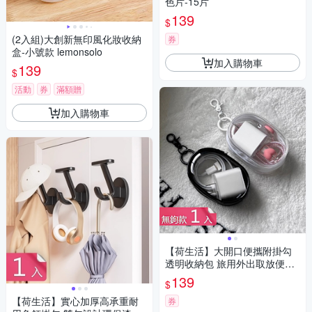
色片-15片
139
$
(2入組)大創新無印風化妝收納
券
盒-小號款 lemonsolo
加入購物車
139
$
活動
券
滿額贈
加入購物車
【荷生活】大開口便攜附掛勾
透明收納包 旅用外出取放便捷
線材收納包-無鉤款1入款
139
$
【荷生活】實心加厚高承重耐
券