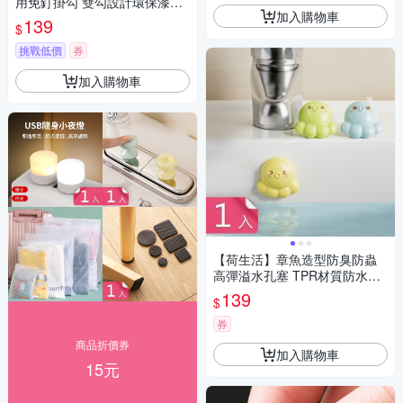
用免釘掛勾 雙勾設計環保漆面
加入購物車
免打孔掛勾-1入組
139
$
挑戰低價
券
加入購物車
【荷生活】章魚造型防臭防蟲
高彈溢水孔塞 TPR材質防水密
封洗手檯溢水孔蓋-1入組
139
$
券
商品折價券
加入購物車
15元