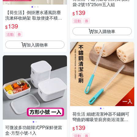
袋-2號15*25cm五入組
139
【荷生活】倒掛瀝水通風防塵
$
洗漱杯收納架 取放便捷不積水
活動
券
雙槽位牙刷架-單牙刷杯架1入
139
$
組
加入購物車
活動
券
加入購物車
荷生活 細縫清潔神器不鏽鋼可
彎曲奶嘴吸管廚房衛浴清潔刷 1
入
139
可微波多功能韓式PP保鮮便當
$
盒-方型小號-1入
活動
券