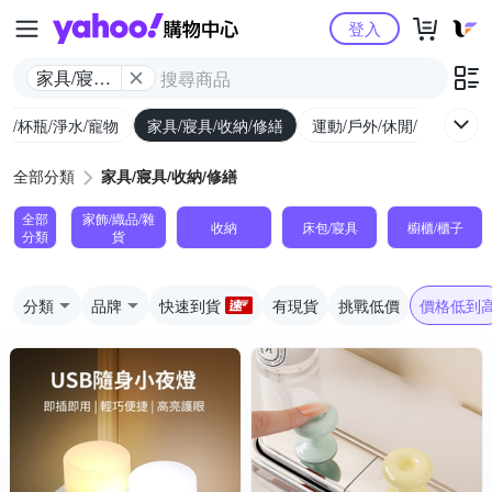
Yahoo購物中心
登入
家具/寢具/
收納/修繕
廚/杯瓶/淨水/寵物
家具/寢具/收納/修繕
運動/戶外/休閒/健身
機
全部分類
家具/寢具/收納/修繕
全部
家飾/織品/雜
收納
床包/寢具
櫥櫃/櫃子
分類
貨
分類
品牌
快速到貨
有現貨
挑戰低價
價格低到