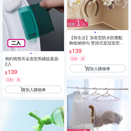
【荷生活】加長型防水防塵配
飾收納掛勾 壁掛式皇冠造型取
用方便收納掛勾-短款1入組
139
$
簡約熊熊耳朵造型馬桶提蓋器-
活動
券
2入
加入購物車
139
$
活動
券
加入購物車