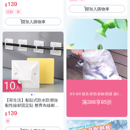
139
$
加入購物車
活動
券
加入購物車
8/3-8/9 寢具/床墊/家飾/開運 滿388享85折
【荷生活】黏貼式防水防潮強
滿388享85折
黏性線材固定貼 整齊布線耐腐
耐鏽線裁定位片-10入組
139
$
券