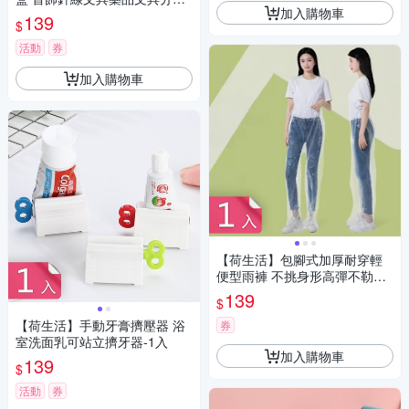
加入購物車
收納盒-10格1入
139
$
活動
券
加入購物車
【荷生活】包腳式加厚耐穿輕
便型雨褲 不挑身形高彈不勒腰
一次性雨褲-1入組
139
$
【荷生活】手動牙膏擠壓器 浴
券
室洗面乳可站立擠牙器-1入
加入購物車
139
$
活動
券