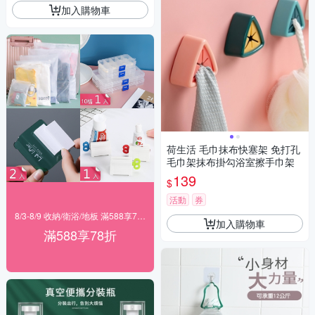
加入購物車
荷生活 毛巾抹布快塞架 免打孔
毛巾架抹布掛勾浴室擦手巾架
139
$
活動
券
8/3-8/9 收納/衛浴/地板 滿588享78折
加入購物車
滿588享78折