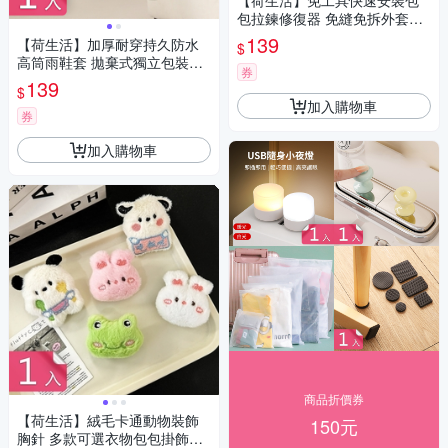
【荷生活】免工具快速安裝包
包拉鍊修復器 免縫免拆外套夾
克拉鏈修復器-三款各1入組
139
【荷生活】加厚耐穿持久防水
$
高筒雨鞋套 拋棄式獨立包裝便
券
攜輕便雨鞋套-1入組
139
$
加入購物車
券
加入購物車
商品折價券
【荷生活】絨毛卡通動物裝飾
150元
胸針 多款可選衣物包包掛飾可