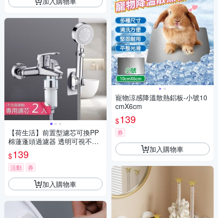
加入購物車
寵物涼感降溫散熱鋁板-小號10
cmX6cm
139
$
【荷生活】前置型濾芯可換PP
券
棉蓮蓬頭過濾器 透明可視不堵
加入購物車
塞水龍頭過濾器-專用濾芯2入
139
$
組
活動
券
加入購物車