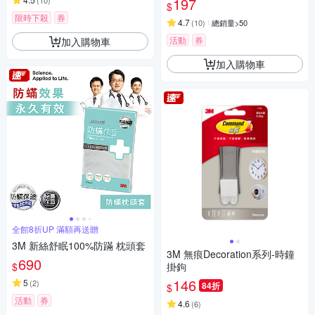
197
(
10
)
$
限時下殺
券
4.7
(
10
)
總銷量>50
活動
券
加入購物車
加入購物車
全館8折UP 滿額再送贈
3M 新絲舒眠100%防蹣 枕頭套
3M 無痕Decoration系列-時鐘
690
$
掛鉤
146
5
(
2
)
84折
$
活動
券
4.6
(
6
)