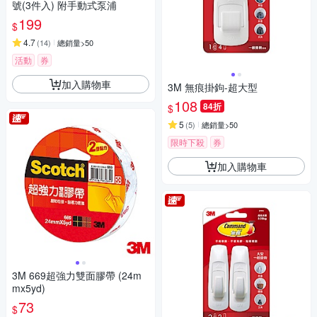
號(3件入) 附手動式泵浦
199
$
4.7
(
14
)
總銷量>50
活動
券
加入購物車
3M 無痕掛鉤-超大型
108
84折
$
5
(
5
)
總銷量>50
限時下殺
券
加入購物車
3M 669超強力雙面膠帶 (24m
mx5yd)
73
$