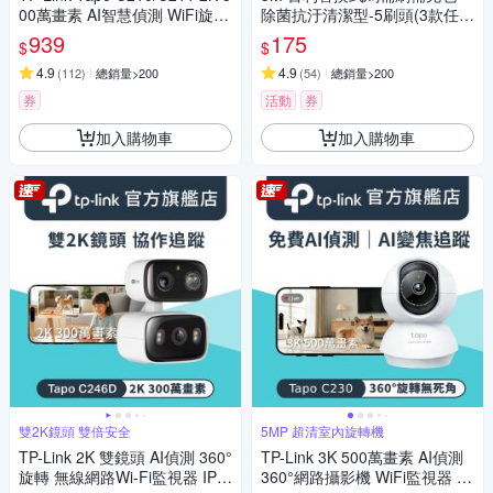
00萬畫素 AI智慧偵測 WiFi旋轉
除菌抗汙清潔型-5刷頭(3款任
無線網路攝影機 監視器 IP CA
選)
939
175
$
$
M(360°旋轉/哭聲偵測/支援512
G)
4.9
4.9
(
112
)
總銷量>200
(
54
)
總銷量>200
券
活動
券
加入購物車
加入購物車
雙2K鏡頭 雙倍安全
5MP 超清室內旋轉機
TP-Link 2K 雙鏡頭 AI偵測 360°
TP-Link 3K 500萬畫素 AI偵測
旋轉 無線網路Wi-Fi監視器 IPC
360°網路攝影機 WiFi監視器 IP