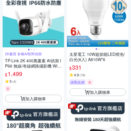
2K畫質 多種AI智慧偵測
太星電工 10W超節能LED燈泡/
白光(6入) A810W*6
TP-Link 2K 400萬畫素 AI偵測 I
P66 無線/有線網路攝影機 WiFi
331
$
監視器 IPCAM (雙向語音/全彩
1,499
$
4.9
(
19
)
夜視/Tapo C320WS)
5
(
4
)
挑戰低價
券
券
加入購物車
加入購物車