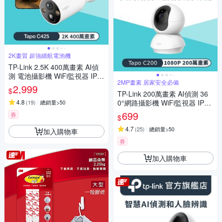
2K畫質 超強續航電池機
TP-Link 2.5K 400萬畫素 AI偵
測 電池攝影機 WiFi監視器 IPC
2MP畫素 居家安全必備
AM (IP66//支援512G /Tapo C4
2,999
$
25)
TP-Link 200萬畫素 AI偵測 36
4.8
0°網路攝影機 WiFi監視器 IPCA
(
19
)
總銷量>50
M (雙向語音/支援512G /寵物/
699
券
$
嬰兒/長輩/Tapo C200)
4.7
(
25
)
總銷量>50
加入購物車
券
加入購物車