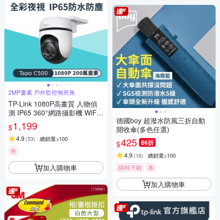
2MP畫素 戶外監控無死角
TP-Link 1080P高畫質 人物偵
測 IP65 360°網路攝影機 WiFi
德國boy 超潑水防風三折自動
監視器 IPCAM (雙向語音/全彩
1,199
$
開收傘(多色任選)
夜視/Tapo C500)
4.9
(
53
)
總銷量>100
425
86折
$
券
4.9
(
16
)
總銷量>100
加入購物車
限時下殺
券
加入購物車