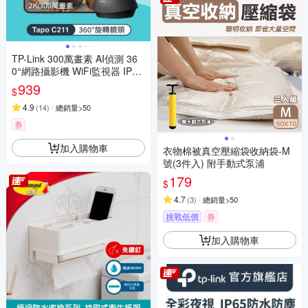
TP-Link 300萬畫素 AI偵測 36
0°網路攝影機 WiFi監視器 IPCA
M (雙向語音/支援512G /寵物/
939
$
嬰兒/長輩/Tapo C211）
4.9
(
14
)
總銷量>50
券
加入購物車
衣物棉被真空壓縮袋收納袋-M
號(3件入) 附手動式泵浦
179
$
4.7
(
3
)
總銷量>50
挑戰低價
券
加入購物車