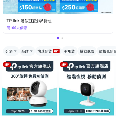
TP-link 暑假狂歡購5折起
滿199大優惠
分類
品牌
快速到貨
有現貨
挑戰低價
價格低到