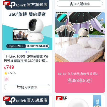
加入購物車
TP-Link 1080P 200萬畫素 Wi-
Fi可旋轉監視器 360°攝影機 數
位變焦 雙向語音 夜視12公尺(T
749
$
apo C200C)
4.5
(
2
)
8/3-8/9 寢具/床墊/家飾/開運 滿388享85折
券
滿388享85折
加入購物車