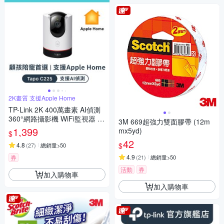
2K畫質 支援Apple Home
TP-Link 2K 400萬畫素 AI偵測
360°網路攝影機 WiFi監視器 IP
3M 669超強力雙面膠帶 (12m
CAM(Homekit/雙向語音/支援5
1,399
mx5yd)
$
12G//Tapo C225)
42
$
4.8
(
27
)
總銷量>50
4.9
券
(
21
)
總銷量>50
活動
券
加入購物車
加入購物車