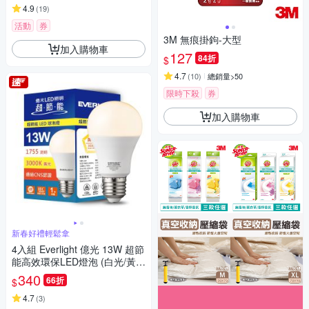
4.9
(
19
)
活動
券
3M 無痕掛鉤-大型
加入購物車
127
84折
$
4.7
(
10
)
總銷量>50
限時下殺
券
加入購物車
新春好禮輕鬆拿
4入組 Everlight 億光 13W 超節
能高效環保LED燈泡 (白光/黃
光/自然光)
340
66折
$
4.7
(
3
)