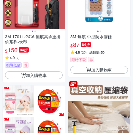
3M 17011-GCA 無痕高承重掛
3M 無痕 中型防水膠條
鉤系列-大型
87
84折
$
156
84折
$
4.9
(
20
)
總銷量>50
4.9
(
7
)
限時下殺
券
挑戰低價
券
加入購物車
加入購物車