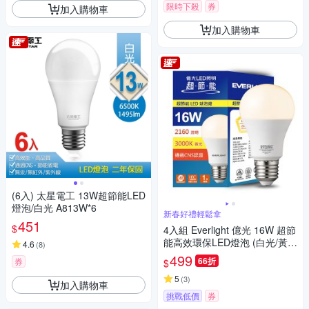
限時下殺
券
加入購物車
加入購物車
(6入) 太星電工 13W超節能LED
燈泡/白光 A813W*6
新春好禮輕鬆拿
451
$
4入組 Everlight 億光 16W 超節
能高效環保LED燈泡 (白光/黃
4.6
(
8
)
光/自然光)
499
66折
券
$
5
(
3
)
加入購物車
挑戰低價
券