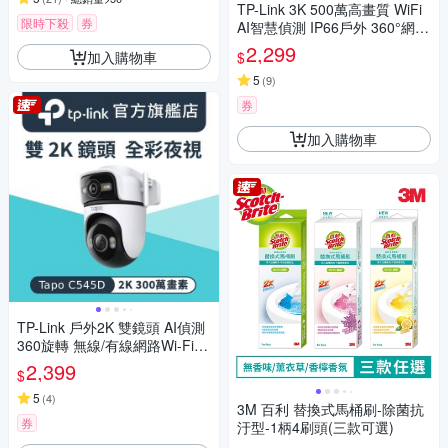
TP-Link 3K 500萬高畫質 WiFi
限時下殺
券
AI智慧偵測 IP66戶外 360°網路
攝影機 監視器IP CAM (Tapo C
2,299
加入購物車
$
530WS)
5
(
9
)
券
加入購物車
TP-Link 戶外2K 雙鏡頭 AI偵測
360旋轉 無線/有線網路Wi-Fi監
視器 攝影機 IPCAM(支援512G/
2,399
$
IP66/Tapo C545D)
5
(
4
)
3M 百利 替換式馬桶刷-除菌抗
券
汙型-1柄4刷頭(三款可選)