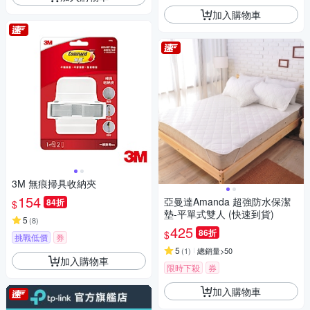
加入購物車
3M 無痕掃具收納夾
154
亞曼達Amanda 超強防水保潔
84折
$
墊-平單式雙人 (快速到貨)
5
(
8
)
425
86折
$
挑戰低價
券
5
(
1
)
總銷量>50
加入購物車
限時下殺
券
加入購物車