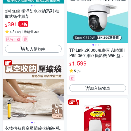
3M 無痕 極淨防水收納系列 抽
取式衛生紙架
391
84折
$
4.8
(
12
)
總銷量>50
限時下殺
券
加入購物車
TP-Link 2K 300萬畫素 AI偵測 I
P65 360°網路攝影機 WiFi監視
器 IPCAM (雙向語音/全彩夜視/
1,599
$
Tapo C510W)
5
(
5
)
券
加入購物車
衣物棉被真空壓縮袋收納袋-XL