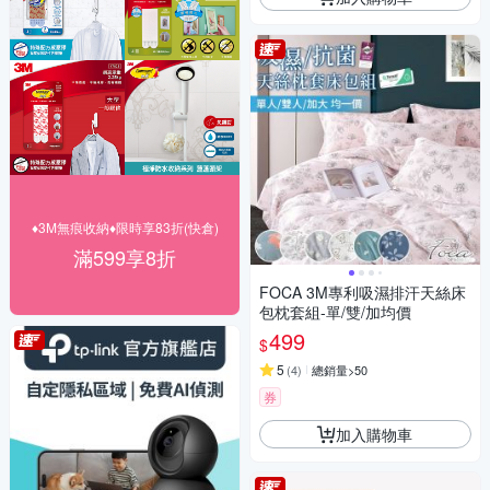
♦3M無痕收納♦限時享83折(快倉)
滿599享8折
FOCA 3M專利吸濕排汗天絲床
包枕套組-單/雙/加均價
499
$
5
(
4
)
總銷量>50
券
加入購物車