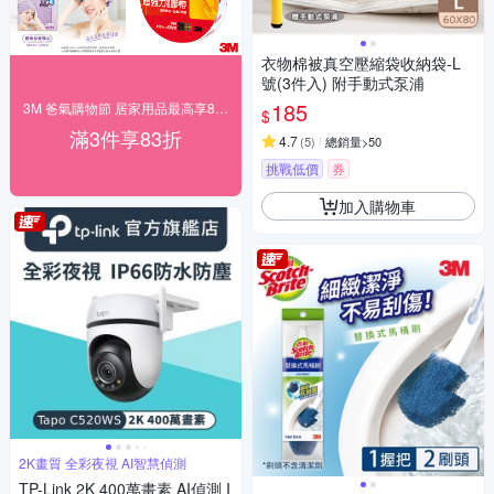
衣物棉被真空壓縮袋收納袋-L
號(3件入) 附手動式泵浦
185
3M 爸氣購物節 居家用品最高享83折！
$
滿3件享83折
4.7
(
5
)
總銷量>50
挑戰低價
券
加入購物車
2K畫質 全彩夜視 AI智慧偵測
TP-Link 2K 400萬畫素 AI偵測 I