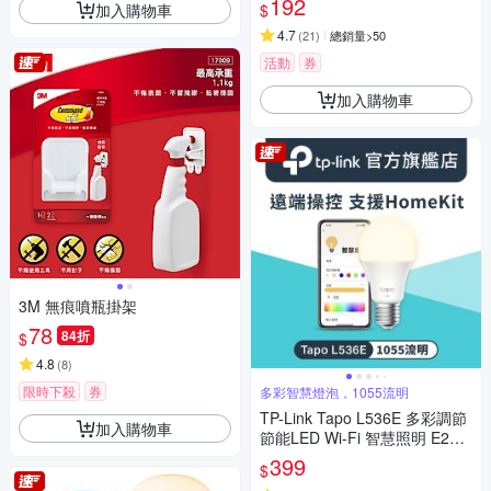
192
加入購物車
$
4.7
(
21
)
總銷量>50
活動
券
加入購物車
3M 無痕噴瓶掛架
78
84折
$
4.8
(
8
)
限時下殺
券
多彩智慧燈泡，1055流明
TP-Link Tapo L536E 多彩調節
加入購物車
節能LED Wi-Fi 智慧照明 E27
多色智能燈泡(支援Apple Hom
399
$
e)