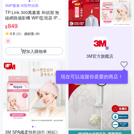
3MP畫素 AI智慧偵測
TP-Link 300萬畫素 AI偵測 無
線網路攝影機 WiFi監視器 IPCA
M (雙向語音/支援512G /寵物/
849
$
嬰兒/長輩/Tapo C110
4.8
(
22
)
總銷量>50
券
加入購物車
3M官方旗艦店
3M SPA纖柔快乾頭巾 (粉紅)