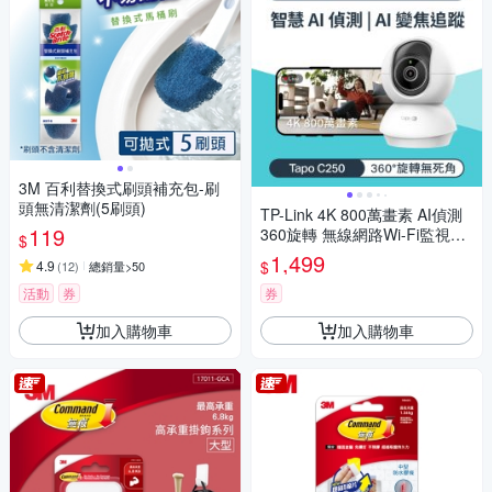
3M 百利替換式刷頭補充包-刷
頭無清潔劑(5刷頭)
TP-Link 4K 800萬畫素 AI偵測
119
360旋轉 無線網路Wi-Fi監視器
$
IPCAM(支援512G/寵物/嬰兒/長
1,499
$
4.9
(
12
)
總銷量>50
輩/Tapo C250)
活動
券
券
加入購物車
加入購物車