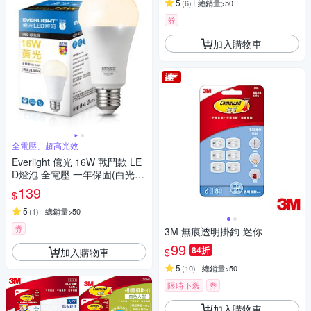
5
(
6
)
總銷量>50
券
加入購物車
全電壓、超高光效
Everlight 億光 16W 戰鬥款 LE
D燈泡 全電壓 一年保固(白光/
黃光/自然光)
139
$
5
(
1
)
總銷量>50
券
3M 無痕透明掛鉤-迷你
99
84折
加入購物車
$
5
(
10
)
總銷量>50
限時下殺
券
加入購物車