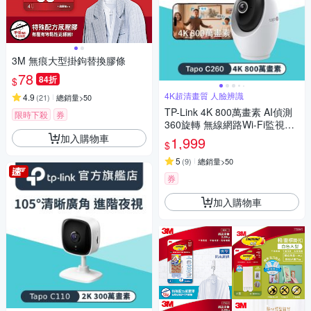
3M 無痕大型掛鉤替換膠條
78
84折
$
4K超清畫質 人臉辨識
4.9
(
21
)
總銷量>50
TP-Link 4K 800萬畫素 AI偵測
限時下殺
券
360旋轉 無線網路Wi-Fi監視器
IPCAM(支援512G/寵物/嬰兒/長
加入購物車
1,999
$
輩/Tapo C260)
5
(
9
)
總銷量>50
券
加入購物車