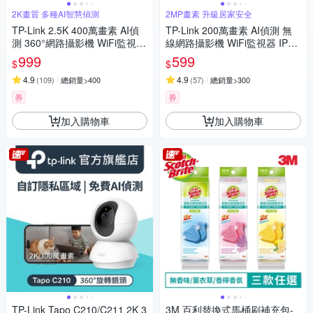
2K畫質 多種AI智慧偵測
2MP畫素 升級居家安全
TP-Link 2.5K 400萬畫素 AI偵
TP-Link 200萬畫素 AI偵測 無
測 360°網路攝影機 WiFi監視器
線網路攝影機 WiFi監視器 IPCA
IPCAM (雙向語音/支援512G /
M (雙向語音/支援512G /寵物/
999
599
$
$
寵物/嬰兒/長輩/Tapo C220)
嬰兒/長輩/Tapo C100)
4.9
4.9
(
109
)
總銷量>400
(
57
)
總銷量>300
券
券
加入購物車
加入購物車
TP-Link Tapo C210/C211 2K 3
3M 百利替換式馬桶刷補充包-