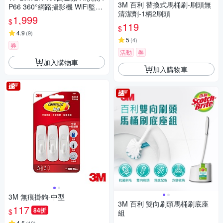
3M 百利 替換式馬桶刷-刷頭無
P66 360°網路攝影機 WiFi監視
清潔劑-1柄2刷頭
器 IPCAM (雙向語音/全彩夜視/
1,999
$
Tapo C520WS)
119
$
4.9
(
9
)
5
(
4
)
券
活動
券
加入購物車
加入購物車
3M 無痕掛鉤-中型
3M 百利 雙向刷頭馬桶刷底座
117
84折
$
組
4.5