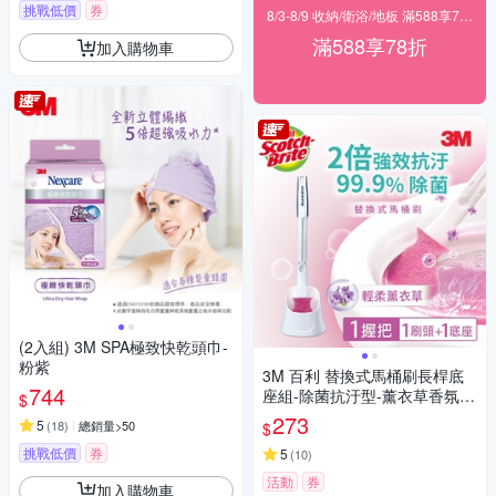
挑戰低價
券
8/3-8/9 收納/衛浴/地板 滿588享78折
滿588享78折
加入購物車
(2入組) 3M SPA極致快乾頭巾-
粉紫
3M 百利 替換式馬桶刷長桿底
744
座組-除菌抗汙型-薰衣草香氛-1
$
柄1刷頭1底座
273
5
(
18
)
總銷量>50
$
挑戰低價
券
5
(
10
)
活動
券
加入購物車