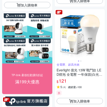
加入購物車
加入購物車
全電壓、超高光效
Everlight 億光 13W 戰鬥款 LE
D燈泡 全電壓 一年保固(白光/
TP-link 暑假狂歡購5折起
黃光/自然光)
121
滿199大優惠
$
5
(
4
)
總銷量>100
券
加入購物車