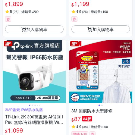
AM(支援512G/IP65防水防塵/T
CAM(雙向語音/支援512GB/寵
1,899
1,199
$
$
apo C246D)
物/嬰兒/長輩/Tapo C230 )
5
4.9
(
26
)
總銷量>200
(
26
)
總銷量>100
券
券
加入購物車
加入購物車
3MP畫素 IP66防水防塵
3M 無痕防水大型膠條
TP-Link 2K 300萬畫素 AI偵測 I
87
84折
$
P66 無線/有線網路攝影機 WiFi
4.9
(
35
)
總銷量>200
監視器 IPCAM (雙向語音/聲光
1,099
$
警報/Tapo C310)
限時下殺
券