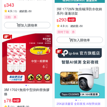
343
$
3M 17726N 無痕極淨防水收納
4.9
(
13
)
總銷量>50
系列-蓮蓬頭架
活動
券
293
84折
$
加入購物車
4.9
(
8
)
總銷量>50
限時下殺
券
加入購物車
3M 17021無痕中型掛鉤替換膠
條
78
84折
$
25K超清畫質 全彩夜視 AI智慧偵測
5
(
21
)
總銷量>50