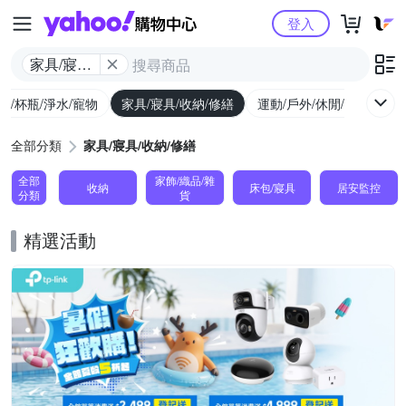
Yahoo購物中心
登入
家具/寢具/
收納/修繕
廚/杯瓶/淨水/寵物
家具/寢具/收納/修繕
運動/戶外/休閒/健身
機
全部分類
家具/寢具/收納/修繕
全部
家飾/織品/雜
收納
床包/寢具
居安監控
分類
貨
精選活動