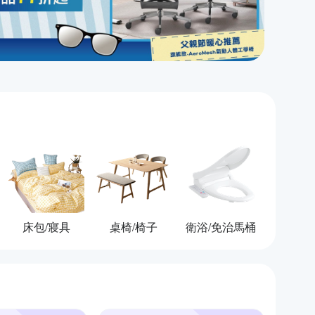
床包/寢具
桌椅/椅子
衛浴/免治馬桶