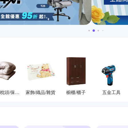
棉被/枕頭/保潔墊
家飾/織品/雜貨
櫥櫃/櫃子
五金工具