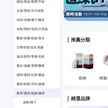
精品/黃金/珠寶/手錶
女裝/男裝/牛仔休閒
內衣/內褲/襪子/睡衣
女鞋/男鞋/包包/行李箱
醫美/保養/彩妝/香水
推薦分類
日用清潔/洗沐/美髮
食品/飲料/零食/生鮮
養生/保健/美體/醫療
婦幼/童鞋/玩具/樂器
收納
餐廚/杯瓶/淨水/寵物
家具/寢具/收納/修繕
精選品牌
桌椅/椅子