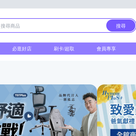
搜尋
必逛好店
刷卡/超取
會員專享