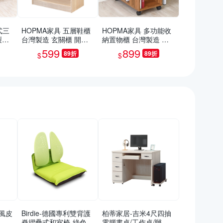
式三
HOPMA家具 五層鞋櫃
HOPMA家具 多功能收
製造
台灣製造 玄關櫃 開放
納置物櫃 台灣製造 桌
關櫃
收納櫃 置物邊櫃 鞋架-
櫃 沙發邊櫃 滑輪 美背-
599
899
89折
89折
$
$
深2
寬60 X 深32 X 高79.5c
寬30 x深60x高69cm
m
風皮
Birdie-德國專利雙背護
柏蒂家居-吉米4尺四抽
(單
脊摺疊式和室椅-綠色-4
電腦書桌/工作桌/辦公