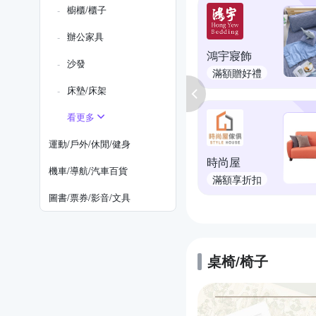
櫥櫃/櫃子
辦公家具
鴻宇寢飾
沙發
滿額贈好禮
床墊/床架
看更多
運動/戶外/休閒/健身
時尚屋
機車/導航/汽車百貨
滿額享折扣
圖書/票券/影音/文具
桌椅/椅子
的優惠