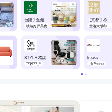
台隆手創館
【京都手祚】日系
嘖嘖好評美食
童趣大版印
鍋
花，A
STYLE 格調
irocks
下殺77折
抽iPhone
推薦活動