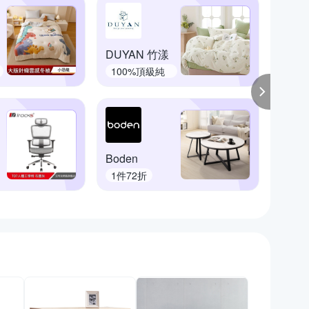
DUYAN 竹漾
DB夢
100%頂級純
輕盈
棉
Boden
ONE
1件72折
下殺7