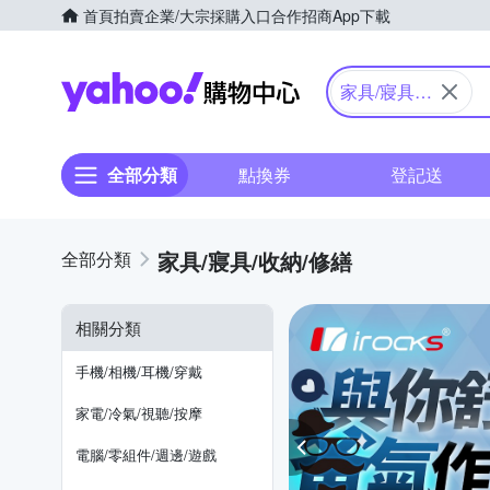
首頁
拍賣
企業/大宗採購入口
合作招商
App下載
Yahoo購物中心
家具/寢具/
收納/修繕
全部分類
點換券
登記送
家具/寢具/收納/修繕
相關分類
手機/相機/耳機/穿戴
家電/冷氣/視聽/按摩
電腦/零組件/週邊/遊戲