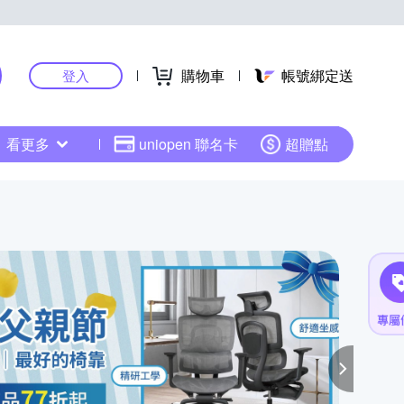
購物車
帳號綁定送
登入
看更多
uniopen 聯名卡
超贈點