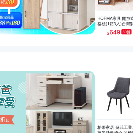
HOPMA家具 開放
格櫃(1箱3入)台灣
收納置物櫃 儲藏玄
649
89折
$
展示空櫃-寬40.5 x
4.5 x高80cm
推薦活動
柏蒂家居-蘇菲工業
革坐墊餐椅/休閒椅