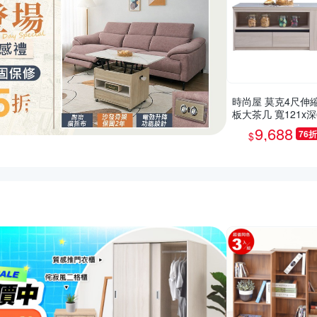
時尚屋 莫克4尺伸
板大茶几 寬121x深
高52.6公分-台灣製
9,688
76折
$
組裝/茶几
推薦活動