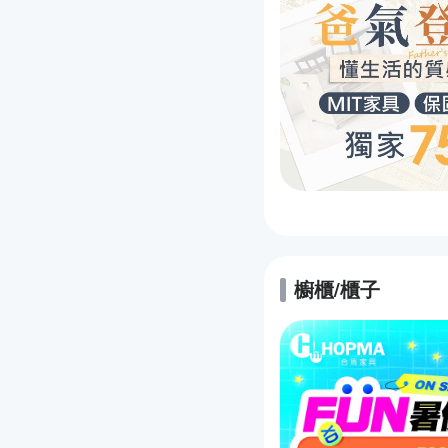
櫥櫃/櫃子
的優惠