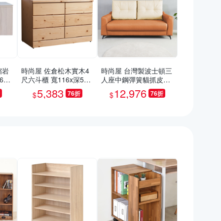
縮岩
時尚屋 佐倉松木實木4
時尚屋 台灣製波士頓三
60x
尺六斗櫃 寬116x深58x
人座中鋼彈簧貓抓皮沙
/免
高76cm
發 免運免組(共10色)
5,383
12,976
76折
76折
$
$