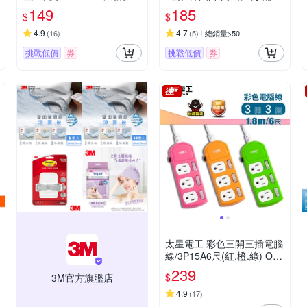
OCU30204
149
185
$
$
4.9
4.7
(
16
)
(
5
)
總銷量>50
挑戰低價
券
挑戰低價
券
太星電工 彩色三開三插電腦
線/3P15A6尺(紅.橙.綠) OC
B33306
239
$
3M官方旗艦店
4.9
(
17
)