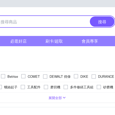
搜尋
必逛好店
刷卡/超取
會員專享
DEWALT 得偉
DURANC
Betrise
COMET
DIKE
ao 花王
LION 獅王
PHILIPS 飛利
KINYO
KING TONY
螺絲起子
工具配件
磨切機
多件修繕工具組
砂磨機
灣三洋
SunFlower 三花
SC Johnson
Stanley
TELITA
LED燈泡
轉接頭
收納籃
吸塵器
鎚子
一般插頭
Y自行組裝
納箱/收納盒/收納籃
.8米以下
1插座
3米以上
需組裝
7插座以上
浴廁清潔刷
2插座
收納架/層架
4插座以上
門窗鎖
蓮
1
展開全部
其他品牌
太星
蓋安全
雞仔牌
單人椅墊
縫隙架/轉角置物架
鋸子
纖維枕
層架/
快乾頭巾
門鈴
滅火器
警報器
節慶吊飾
節慶派
廚衛收納架/瀝水架/刀具架/砧板架
地墊/防滑墊
潤滑油
US
腰靠枕
衛浴五金
水龍頭/水龍頭延伸器
沐浴過濾器/水質過濾