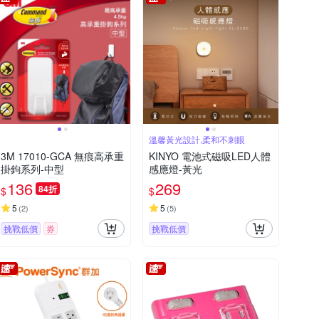
溫馨黃光設計,柔和不刺眼
3M 17010-GCA 無痕高承重
KINYO 電池式磁吸LED人體
掛鉤系列-中型
感應燈-黃光
136
269
84折
$
$
5
5
(
2
)
(
5
)
挑戰低價
券
挑戰低價