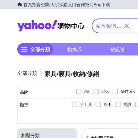
首頁
拍賣
企業/大宗採購入口
合作招商
App下載
Yahoo購物中心
家具/寢具/
收納/修繕
全部分類
點換券
登記送
家具/寢具/收納/修繕
3M
aibo
ANTIAN
品牌
K
Honeywell
JHS
手工具
扳手
電鑽
類型
品牌名稱
SANLUX 台
rainstory
掛勾/門把
隨身警報器
掛勾/門把
3插座
不需
1.8米
3孔
2孔
不需組裝
2.0米~2.7米
6插座
收納袋
4孔
4插座
需DI
收
1
種類
顏色
插座數
組裝方式
線長(mm)
孔數
Xiaomi 小米
太星電工
收納箱/收納盒
旅用轉接頭
馬桶消臭貼
個人防身
相關分類
氣壓灑水器
多圖壁貼
浴巾
複合毛巾組合