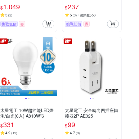
1,049
237
$
$
5
5
(
2
)
(
3
)
總銷量>50
挑戰低價
券
挑戰低價
券
太星電工 10W超節能LED燈
太星電工 安全轉向四插座轉
泡/白光(6入) A810W*6
接器2P AE025
331
99
$
$
4.9
4.7
(
19
)
(
3
)