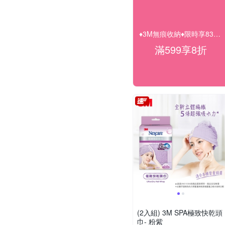
♦3M無痕收納♦限時享83折(快倉)
滿599享8折
(2入組) 3M SPA極致快乾頭
巾- 粉紫