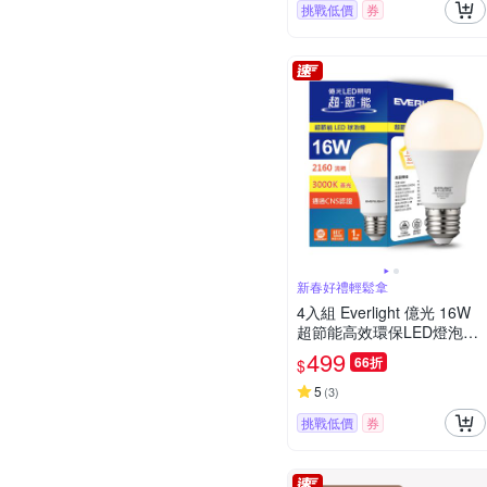
挑戰低價
券
新春好禮輕鬆拿
4入組 Everlight 億光 16W
超節能高效環保LED燈泡
(白光/黃光/自然光)
499
66折
$
5
(
3
)
挑戰低價
券