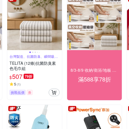
台灣製造、抗菌防臭、瞬間吸
水、觸感柔軟
TELITA (12條)抗菌防臭素
色毛巾組
8/3-8/9 收納/衛浴/地板 滿588享78折
507
79折
$
滿588享78折
5
(
1
)
挑戰低價
券