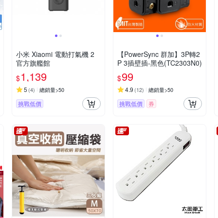
小米 Xiaomi 電動打氣機 2
【PowerSync 群加】3P轉2
官方旗艦館
P 3插壁插-黑色(TC2303N0)
1,139
99
$
$
5
4.9
(
4
)
總銷量>50
(
12
)
總銷量>50
挑戰低價
挑戰低價
券