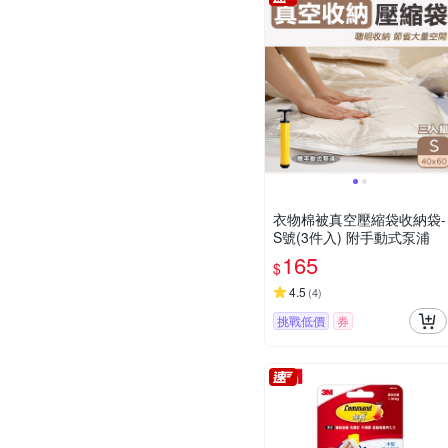
衣物棉被真空壓縮袋收納袋-
S號(3件入) 附手動式泵浦
165
$
4.5
(
4
)
挑戰低價
券