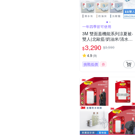
一年四季皆可使用
3M 雙面蓋機能系列涼夏被-
雙人(北歐藍/奶油米/清水灰)
－三色任選
3,290
$3,590
$
4.9
(
9
)
挑戰低價
券