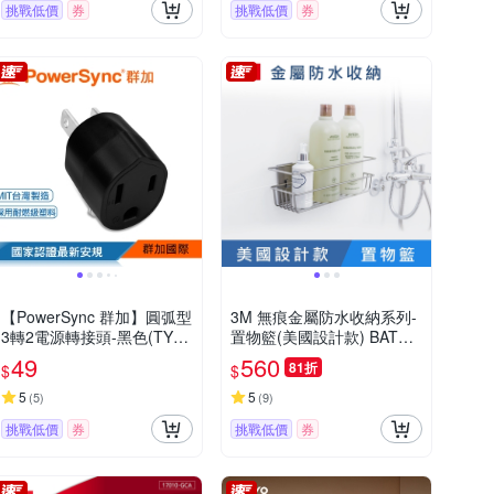
挑戰低價
券
挑戰低價
券
【PowerSync 群加】圓弧型
3M 無痕金屬防水收納系列-
3轉2電源轉接頭-黑色(TYA3
置物籃(美國設計款) BATH3
01)
1
49
560
81折
$
$
5
5
(
5
)
(
9
)
挑戰低價
券
挑戰低價
券