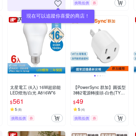
挑戰低價
券
現在可以追蹤你喜愛的商店！
太星電工 (6入) 16W超節能
【PowerSync 群加】圓弧型
LED燈泡/白光 A816W*6
3轉2電源轉接頭-白色(TYA3
91)
561
49
$
$
5
5
(
8
)
(
4
)
挑戰低價
券
挑戰低價
券