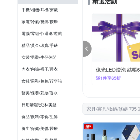
精選活動
油漆
測距儀
澆花器
測量器
漱口杯/漱口架
手機/相機/耳機/穿戴
家電/冷氣/視聽/按摩
電腦/零組件/週邊/遊戲
精品/黃金/珠寶/手錶
女裝/男裝/牛仔休閒
M無痕收納♦限時享83折(快倉)
內衣/內褲/襪子/睡衣
億光LED燈泡 結帳6
99享8折
滿1件享65折
女鞋/男鞋/包包/行李箱
醫美/保養/彩妝/香水
日用清潔/洗沐/美髮
家具/寢具/收納/修繕 795
食品/飲料/零食/生鮮
養生/保健/美體/醫療