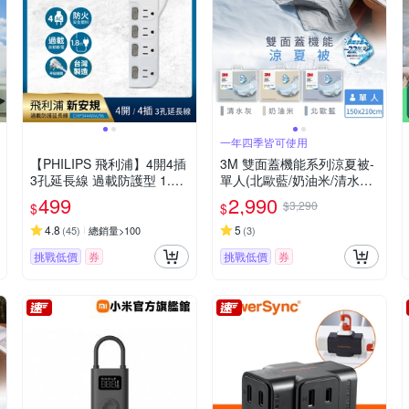
一年四季皆可使用
【PHILIPS 飛利浦】4開4插
3M 雙面蓋機能系列涼夏被-
3孔延長線 過載防護型 1.8
單人(北歐藍/奶油米/清水灰)
米
－三色任選
499
2,990
$3,290
$
$
4.8
5
(
45
)
總銷量>100
(
3
)
挑戰低價
券
挑戰低價
券