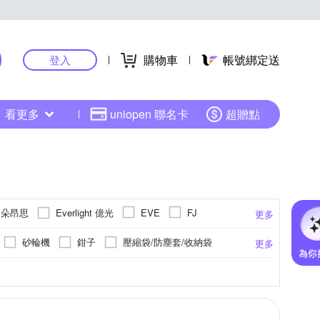
購物車
帳號綁定送
登入
看更多
uniopen 聯名卡
超贈點
E 朵昂思
Everlight 億光
EVE
FJ
更多
浦
PowerSync 群加
POLYWELL
砂輪機
鉗子
壓縮袋/防塵套/收納袋
更多
Tyson 太順電業
TENDAYS
WIDE VIEW
清洗機
釘槍
棉
蓬頭
衛浴配件
桌上收納
更多
收納架/層架衣櫥
收納筒/收納罐
對用品
擦髮巾
毛巾
收納瓶/收納罐
B 充電器
吹風機架
工作梯
收納櫃
器
午安枕
冷氣防塵套
排水孔瀘網