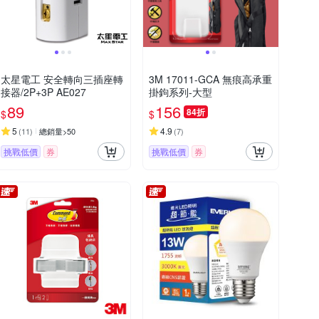
太星電工 安全轉向三插座轉
3M 17011-GCA 無痕高承重
接器/2P+3P AE027
掛鉤系列-大型
89
156
84折
$
$
5
4.9
(
11
)
總銷量>50
(
7
)
挑戰低價
券
挑戰低價
券