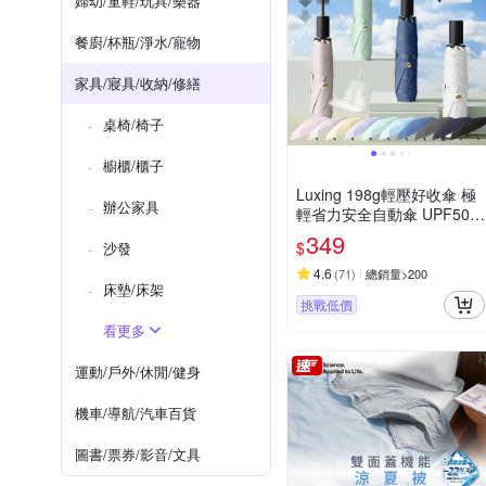
婦幼/童鞋/玩具/樂器
餐廚/杯瓶/淨水/寵物
家具/寢具/收納/修繕
桌椅/椅子
櫥櫃/櫃子
Luxing 198g輕壓好收傘 極
辦公家具
輕省力安全自動傘 UPF50
+黑膠防曬陽傘 折疊傘晴雨
349
$
沙發
傘口袋傘 迷你輕量傘
4.6
(
71
)
總銷量>200
床墊/床架
挑戰低價
看更多
運動/戶外/休閒/健身
機車/導航/汽車百貨
圖書/票券/影音/文具