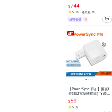
744
$
5
(
18
)
總銷量>50
挑戰低價
券
【PowerSync 群加】圓弧L
型3轉2電源轉接頭(TYB39
1)
59
$
5
(
3
)