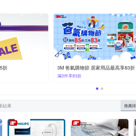
牙刷架/牙膏架/漱口杯架
空壓機
線材收納
除草機
線材收納
收納用品耗材
其他衛浴用品
其他商品
5折
3M 爸氣購物節 居家用品最高享83折
滿3件享83折
 筆結果
推薦排