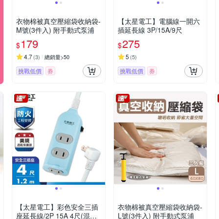
衣物棉被真空壓縮袋收納袋-
【太星電工】電腦線一開六
M號(3件入) 附手動式泵浦
插延長線 3P/15A/9尺
179
275
$
$
4.7
5
(
3
)
總銷量>50
(
5
)
挑戰低價
券
挑戰低價
券
【太星電工】彩色安全三插
衣物棉被真空壓縮袋收納袋-
座延長線/2P 15A 4尺(混色)
L號(3件入) 附手動式泵浦