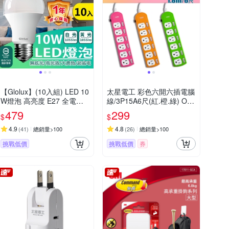
【Glolux】(10入組) LED 10
太星電工 彩色六開六插電腦
W燈泡 高亮度 E27 全電壓
線/3P15A6尺(紅.橙.綠) OC
(白光/黃光任選)
B66306
479
299
$
$
4.9
4.8
(
41
)
總銷量>100
(
26
)
總銷量>100
挑戰低價
挑戰低價
券