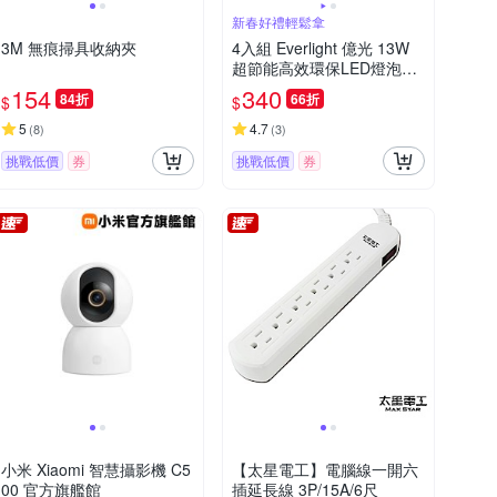
新春好禮輕鬆拿
3M 無痕掃具收納夾
4入組 Everlight 億光 13W
超節能高效環保LED燈泡
(白光/黃光/自然光)
154
340
84折
66折
$
$
5
4.7
(
8
)
(
3
)
挑戰低價
券
挑戰低價
券
小米 Xiaomi 智慧攝影機 C5
【太星電工】電腦線一開六
00 官方旗艦館
插延長線 3P/15A/6尺