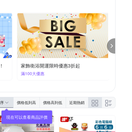
風水法器
收納用品耗材
其他配件
！
家飾衛浴開運限時優惠3折起
滿100大優惠
序
價格低到高
價格高到低
近期熱銷