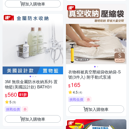
加入購物車
衣物棉被真空壓縮袋收納袋-S
號(3件入) 附手動式泵浦
3M 無痕金屬防水收納系列-置
165
$
物籃(美國設計款) BATH31
4.5
(
4
)
560
81折
$
挑戰低價
券
5
(
9
)
加入購物車
挑戰低價
券
加入購物車