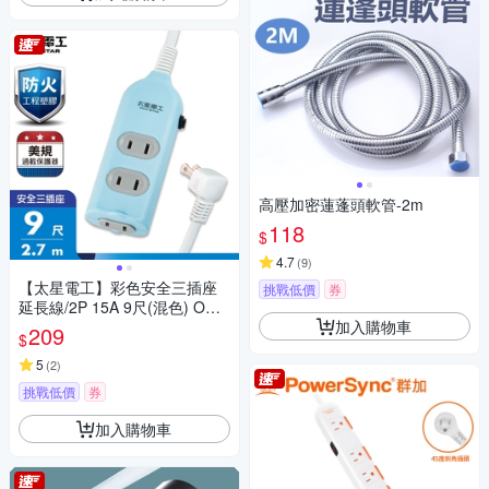
高壓加密蓮蓬頭軟管-2m
118
$
4.7
(
9
)
【太星電工】彩色安全三插座
挑戰低價
券
延長線/2P 15A 9尺(混色) OCU
加入購物車
30209
209
$
5
(
2
)
挑戰低價
券
加入購物車