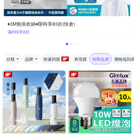
♦3M無痕收納♦限時享83折(快倉)
滿599享8折
分類
品牌
快速到貨
有現貨
挑戰低價
價格低到