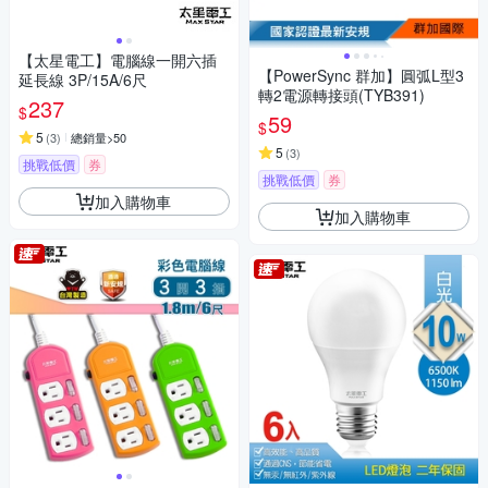
【太星電工】電腦線一開六插
【PowerSync 群加】圓弧L型3
延長線 3P/15A/6尺
轉2電源轉接頭(TYB391)
237
$
59
$
5
(
3
)
總銷量>50
5
(
3
)
挑戰低價
券
挑戰低價
券
加入購物車
加入購物車