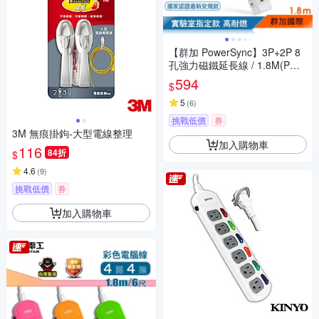
【群加 PowerSync】3P+2P 8
孔強力磁鐵延長線 / 1.8M(PWS
-EAMS1818)
594
$
5
(
6
)
挑戰低價
券
3M 無痕掛鉤-大型電線整理
加入購物車
116
84折
$
4.6
(
9
)
挑戰低價
券
加入購物車