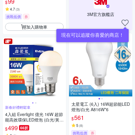
99
$
4.7
(
3
)
3M官方旗艦店
挑戰低價
券
加入購物車
現在可以追蹤你喜愛的商店！
太星電工 (6入) 16W超節能LED
新春好禮輕鬆拿
燈泡/白光 A816W*6
4入組 Everlight 億光 16W 超節
561
$
能高效環保LED燈泡 (白光/黃
光/自然光)
5
(
8
)
499
66折
$
挑戰低價
券