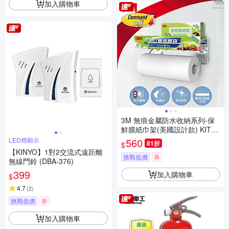
加入購物車
3M 無痕金屬防水收納系列-保
鮮膜紙巾架(美國設計款) KITC
H39
LED燈顯示
560
81折
$
【KINYO】1對2交流式遠距離
挑戰低價
券
無線門鈴 (DBA-376)
399
加入購物車
$
4.7
(
2
)
挑戰低價
券
加入購物車