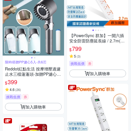
【PowerSync 群加】一開六插
安全防雷防塵延長線 / 2.7m(TS
6W9027)
799
$
5
(
3
)
限時搭贈PP濾心5入-共6芯
挑戰低價
券
Reddot紅點生活 按摩增壓過濾
加入購物車
止水三檔蓮蓬頭-加贈PP濾心5
入(共6芯)
399
$
4.6
(
26
)
挑戰低價
券
加入購物車