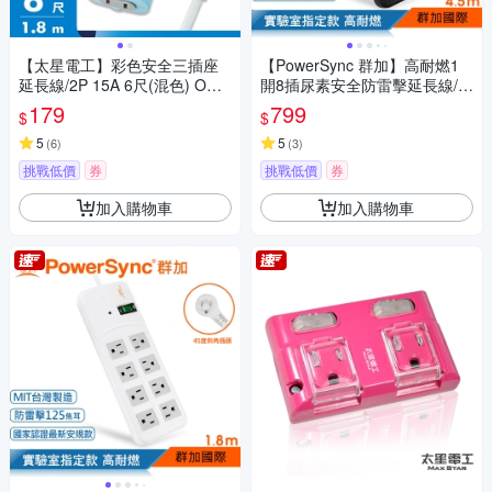
【太星電工】彩色安全三插座
【PowerSync 群加】高耐燃1
延長線/2P 15A 6尺(混色) OCU
開8插尿素安全防雷擊延長線/黑
30206
色/4.5m(TPS318TN0045)
179
799
$
$
5
5
(
6
)
(
3
)
挑戰低價
券
挑戰低價
券
加入購物車
加入購物車