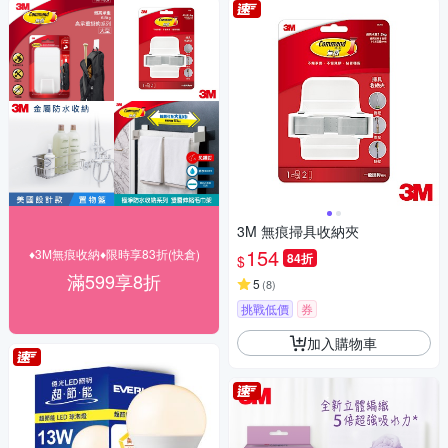
3M 無痕掃具收納夾
154
♦3M無痕收納♦限時享83折(快倉)
84折
$
滿599享8折
5
(
8
)
挑戰低價
券
加入購物車