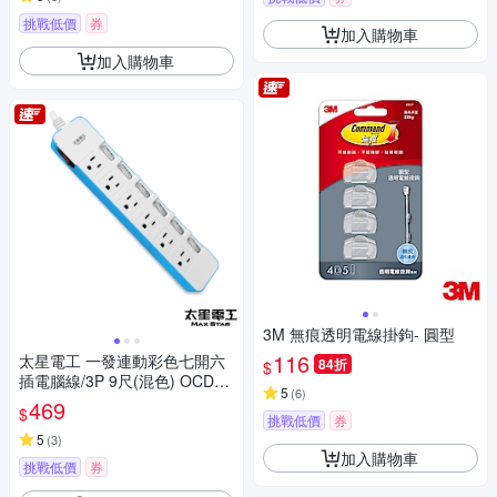
挑戰低價
券
加入購物車
加入購物車
3M 無痕透明電線掛鉤- 圓型
116
太星電工 一發連動彩色七開六
84折
$
插電腦線/3P 9尺(混色) OCD76
5
(
6
)
309
469
$
挑戰低價
券
5
(
3
)
加入購物車
挑戰低價
券