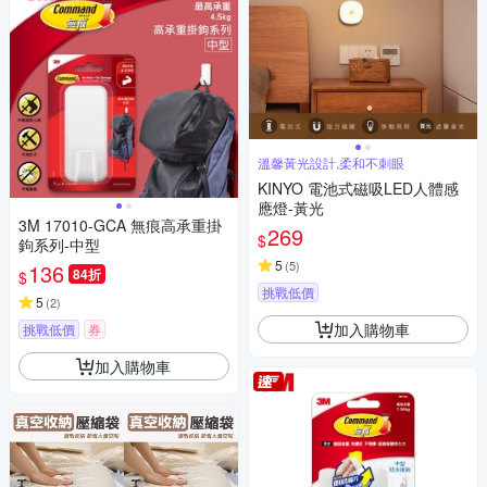
溫馨黃光設計,柔和不刺眼
KINYO 電池式磁吸LED人體感
應燈-黃光
3M 17010-GCA 無痕高承重掛
269
$
鉤系列-中型
5
(
5
)
136
84折
$
挑戰低價
5
(
2
)
加入購物車
挑戰低價
券
加入購物車