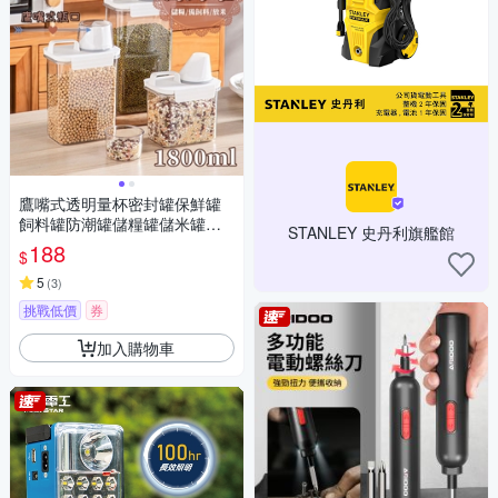
鷹嘴式透明量杯密封罐保鮮罐
飼料罐防潮罐儲糧罐儲米罐米
STANLEY 史丹利旗艦館
桶-1800ml
188
$
5
(
3
)
挑戰低價
券
加入購物車