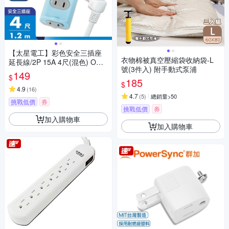
【太星電工】彩色安全三插座
衣物棉被真空壓縮袋收納袋-L
延長線/2P 15A 4尺(混色) OCU
號(3件入) 附手動式泵浦
30204
149
$
185
$
4.9
(
16
)
4.7
(
5
)
總銷量>50
挑戰低價
券
挑戰低價
券
加入購物車
加入購物車