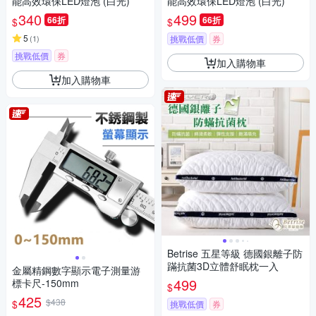
能高效環保LED燈泡 (白光)
能高效環保LED燈泡 (白光)
340
499
66折
66折
$
$
5
(
1
)
挑戰低價
券
挑戰低價
券
加入購物車
加入購物車
Betrise 五星等級 德國銀離子防
蹣抗菌3D立體舒眠枕一入
金屬精鋼數字顯示電子測量游
499
標卡尺-150mm
$
425
$438
$
挑戰低價
券