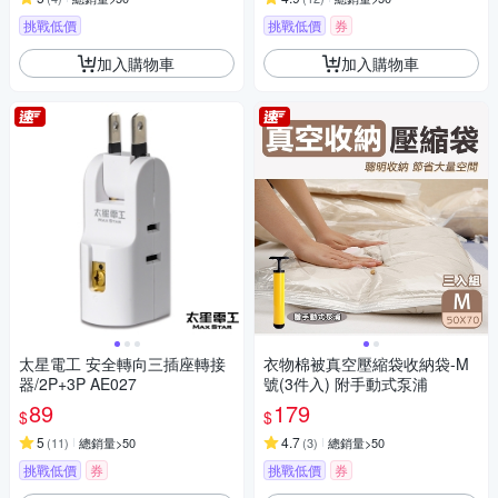
挑戰低價
挑戰低價
券
加入購物車
加入購物車
太星電工 安全轉向三插座轉接
衣物棉被真空壓縮袋收納袋-M
器/2P+3P AE027
號(3件入) 附手動式泵浦
89
179
$
$
5
4.7
(
11
)
總銷量>50
(
3
)
總銷量>50
挑戰低價
券
挑戰低價
券