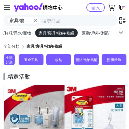
Yahoo購物中心
登入
家具/寢具/
收納/修繕
廚/杯瓶/淨水/寵物
家具/寢具/收納/修繕
運動/戶外/休閒/健身
機
全部分類
家具/寢具/收納/修繕
全部
五金工具
收納
衛浴/免治馬桶
照明燈飾
分類
精選活動