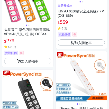
最新安規款
KINYO 6開6插安全延長線2.7M
(CG1669)
559
$
5
(
3
)
太星電工 彩色四開四插電腦線/
3P15A6尺(紅.橙.綠) OCB4430
挑戰低價
券
6
279
$
加入購物車
4.2
(
2
)
挑戰低價
券
加入購物車
【PowerSync 群加】一開六插