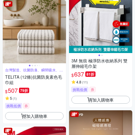
3M 無痕 極淨防水收納系列 雙
層伸縮毛巾架
台灣製造、抗菌防臭、瞬間吸水、觸
637
感柔軟
81折
$
TELITA (12條)抗菌防臭素色毛
巾組
4.8
(
11
)
507
挑戰低價
券
79折
$
5
(
1
)
加入購物車
挑戰低價
券
加入購物車