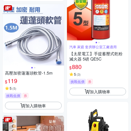
汽車 家庭 套房辦公室工廠適用
【太星電工】手提蓄壓式乾粉
滅火器 5磅 QE5C
880
$
高壓加密蓮蓬頭軟管-1.5m
5
(
3
)
119
$
挑戰低價
券
5
(
5
)
加入購物車
挑戰低價
券
加入購物車