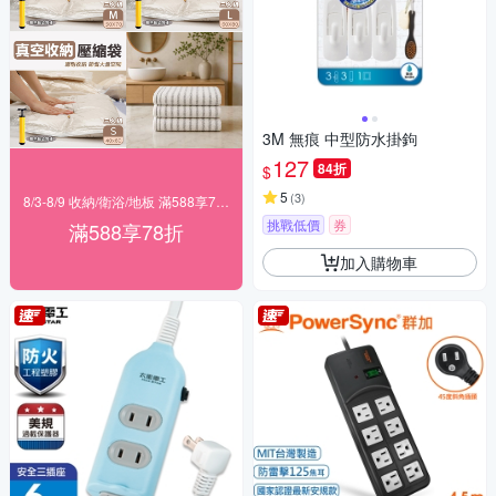
3M 無痕 中型防水掛鉤
127
84折
$
5
(
3
)
8/3-8/9 收納/衛浴/地板 滿588享78折
挑戰低價
券
滿588享78折
加入購物車