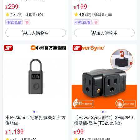
6
299
199
$
$
4.8
4.8
(
26
)
總銷量>100
(
32
)
總銷量>100
挑戰低價
券
挑戰低價
券
加入購物車
加入購物車
小米 Xiaomi 電動打氣機 2 官方
【PowerSync 群加】3P轉2P 3
旗艦館
插壁插-黑色(TC2303N0)
1,139
99
$
$
5
4.9
(
4
)
總銷量>50
(
12
)
總銷量>50