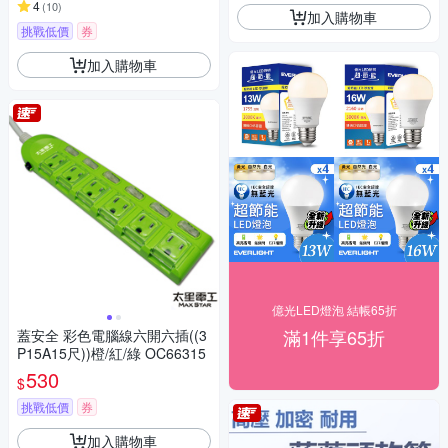
4
(
10
)
加入購物車
挑戰低價
券
加入購物車
億光LED燈泡 結帳65折
滿1件享65折
蓋安全 彩色電腦線六開六插((3
P15A15尺))橙/紅/綠 OC66315
530
$
挑戰低價
券
加入購物車