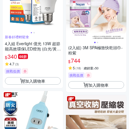
新春好禮輕鬆拿
4入組 Everlight 億光 13W 超節
(2入組) 3M SPA極致快乾頭巾-
能高效環保LED燈泡 (白光/黃
粉紫
光/自然光)
340
66折
$
744
$
4.7
(
3
)
5
(
18
)
總銷量>50
挑戰低價
券
挑戰低價
券
加入購物車
加入購物車