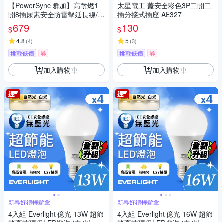
【PowerSync 群加】高耐燃1
太星電工 蓋安全彩色3P二開二
開8插尿素安全防雷擊延長線/1.
插分接式插座 AE327
8m(TPS318TN9018)
679
130
$
$
4.8
5
(
4
)
(
3
)
挑戰低價
券
挑戰低價
券
加入購物車
加入購物車
新春好禮輕鬆拿
新春好禮輕鬆拿
4入組 Everlight 億光 13W 超節
4入組 Everlight 億光 16W 超節