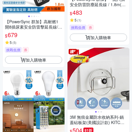
安全防雷防塵延長線 / 1.8m(TS
6W9018)
483
$
5
(
1
)
【PowerSync 群加】高耐燃1
開8插尿素安全防雷擊延長線/黑
挑戰低價
券
色/1.8m(TPS318TN0018)
679
$
加入購物車
5
(
5
)
挑戰低價
券
加入購物車
3M 無痕金屬防水收納系列-鍋
蓋砧板架(美國設計款) KITCH4
2
504
81折
$