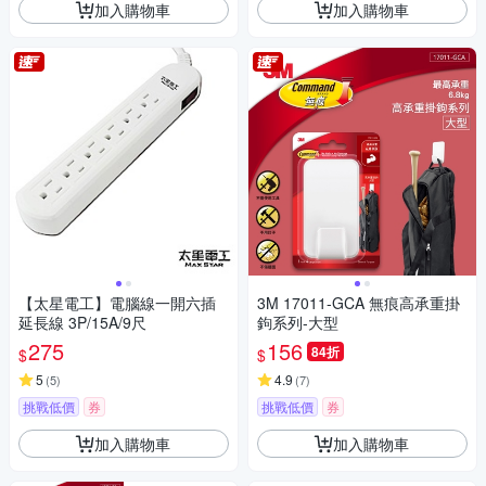
加入購物車
加入購物車
【太星電工】電腦線一開六插
3M 17011-GCA 無痕高承重掛
延長線 3P/15A/9尺
鉤系列-大型
275
156
84折
$
$
5
4.9
(
5
)
(
7
)
挑戰低價
券
挑戰低價
券
加入購物車
加入購物車