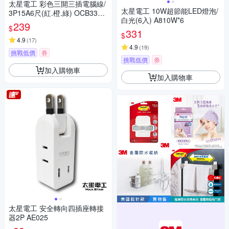
太星電工 彩色三開三插電腦線/
太星電工 10W超節能LED燈泡/
3P15A6尺(紅.橙.綠) OCB3330
白光(6入) A810W*6
6
239
$
331
$
4.9
(
17
)
4.9
(
19
)
挑戰低價
券
挑戰低價
券
加入購物車
加入購物車
太星電工 安全轉向四插座轉接
器2P AE025