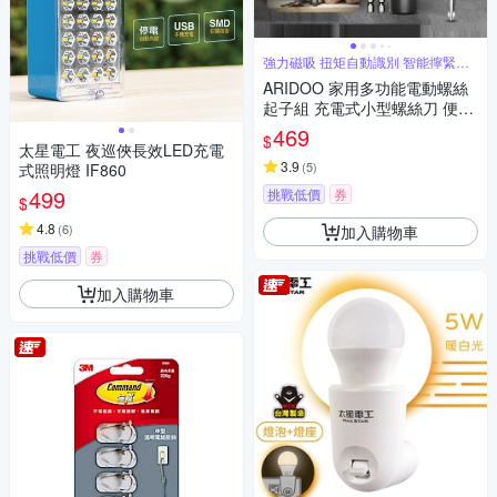
強力磁吸 扭矩自動識別 智能擰緊即
停
ARIDOO 家用多功能電動螺絲
起子組 充電式小型螺絲刀 便攜
螺絲維修工具套裝 螺絲批
469
$
太星電工 夜巡俠長效LED充電
3.9
(
5
)
式照明燈 IF860
499
挑戰低價
券
$
4.8
(
6
)
加入購物車
挑戰低價
券
加入購物車