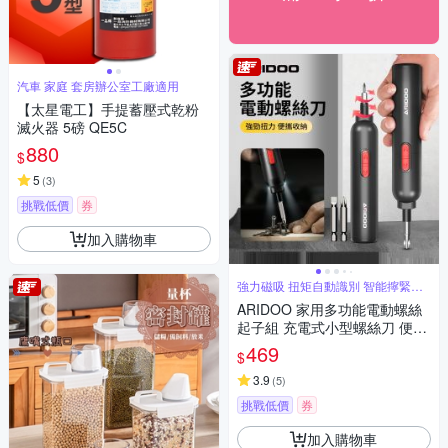
汽車 家庭 套房辦公室工廠適用
【太星電工】手提蓄壓式乾粉
滅火器 5磅 QE5C
880
$
5
(
3
)
挑戰低價
券
加入購物車
強力磁吸 扭矩自動識別 智能擰緊即
停
ARIDOO 家用多功能電動螺絲
起子組 充電式小型螺絲刀 便攜
螺絲維修工具套裝 螺絲批
469
$
3.9
(
5
)
挑戰低價
券
加入購物車