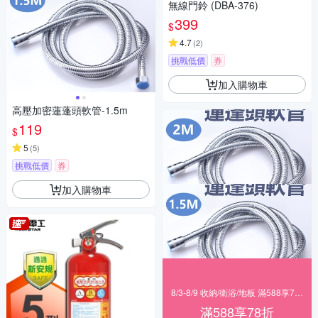
無線門鈴 (DBA-376)
399
$
4.7
(
2
)
挑戰低價
券
加入購物車
高壓加密蓮蓬頭軟管-1.5m
119
$
5
(
5
)
挑戰低價
券
加入購物車
8/3-8/9 收納/衛浴/地板 滿588享78折
滿588享78折