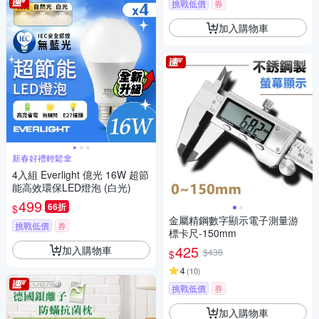
挑戰低價
券
加入購物車
新春好禮輕鬆拿
4入組 Everlight 億光 16W 超節
能高效環保LED燈泡 (白光)
499
66折
$
金屬精鋼數字顯示電子測量游
挑戰低價
券
標卡尺-150mm
425
加入購物車
$438
$
4
(
10
)
挑戰低價
券
加入購物車