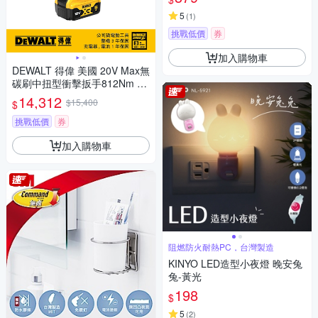
5
(
1
)
挑戰低價
券
加入購物車
DEWALT 得偉 美國 20V Max無
碳刷中扭型衝擊扳手812Nm (D
CF891P2T)
14,312
$15,400
$
挑戰低價
券
加入購物車
阻燃防火耐熱PC，台灣製造
KINYO LED造型小夜燈 晚安兔
兔-黃光
198
$
5
(
2
)