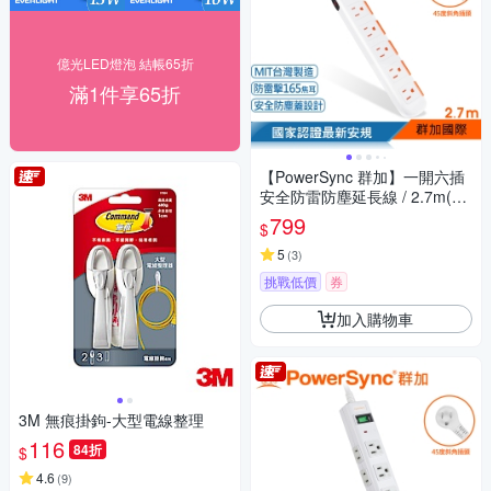
億光LED燈泡 結帳65折
滿1件享65折
【PowerSync 群加】一開六插
安全防雷防塵延長線 / 2.7m(TS
6W9027)
799
$
5
(
3
)
挑戰低價
券
加入購物車
3M 無痕掛鉤-大型電線整理
116
84折
$
4.6
(
9
)