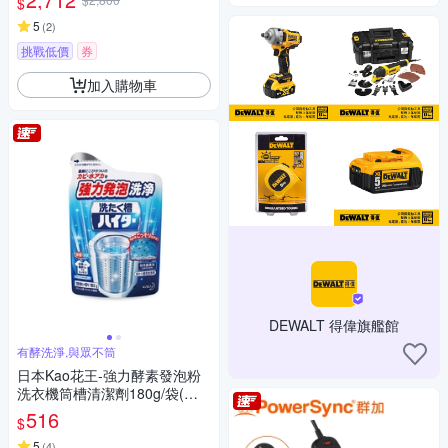
$
5
(
2
)
挑戰低價
券
加入購物車
DEWALT 得偉旗艦館
有酵洗淨,與眾不筒
日本Kao花王-強力酵素發泡粉
洗衣機筒槽清潔劑180g/袋(適
用於直立式洗衣機)
516
$
5
(
4
)