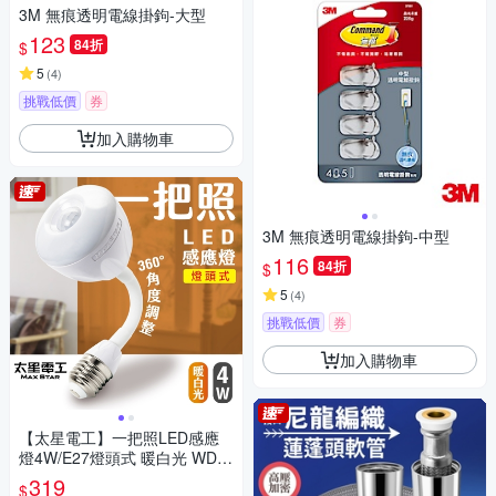
3M 無痕透明電線掛鉤-大型
123
84折
$
5
(
4
)
挑戰低價
券
加入購物車
3M 無痕透明電線掛鉤-中型
116
84折
$
5
(
4
)
挑戰低價
券
加入購物車
【太星電工】一把照LED感應
燈4W/E27燈頭式 暖白光 WDG
104L
319
$