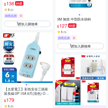
136
84折
$
5
(
2
)
挑戰低價
券
3M 無痕 中型防水掛鉤
加入購物車
127
84折
$
5
(
3
)
挑戰低價
券
加入購物車
【太星電工】彩色安全三插座
延長線/2P 15A 6尺(混色) OCU
30206
179
$
5
(
6
)