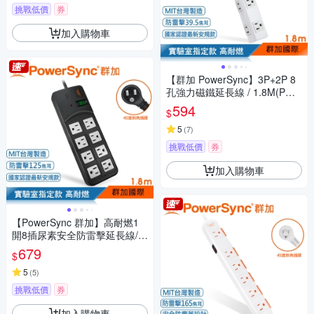
挑戰低價
券
加入購物車
【群加 PowerSync】3P+2P 8
孔強力磁鐵延長線 / 1.8M(PWS
-EAMS1818)
594
$
5
(
7
)
挑戰低價
券
加入購物車
【PowerSync 群加】高耐燃1
開8插尿素安全防雷擊延長線/黑
色/1.8m(TPS318TN0018)
679
$
5
(
5
)
挑戰低價
券
加入購物車