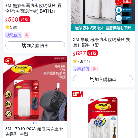
3M 無痕金屬防水收納系列-置
物籃(美國設計款) BATH31
560
81折
$
5
(
9
)
挑戰低價
券
3M 無痕 極淨防水收納系列 雙
層伸縮毛巾架
加入購物車
637
81折
$
4.8
(
11
)
挑戰低價
券
加入購物車
3M 17010-GCA 無痕高承重掛
鉤系列-中型