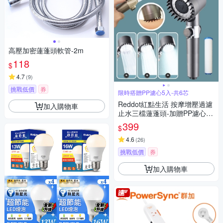
高壓加密蓮蓬頭軟管-2m
118
$
4.7
(
9
)
挑戰低價
券
限時搭贈PP濾心5入-共6芯
Reddot紅點生活 按摩增壓過濾
加入購物車
止水三檔蓮蓬頭-加贈PP濾心5
入(共6芯)
399
$
4.6
(
26
)
挑戰低價
券
加入購物車