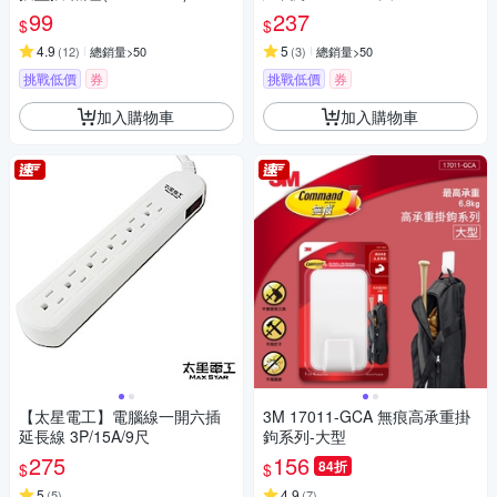
99
237
$
$
4.9
5
(
12
)
總銷量>50
(
3
)
總銷量>50
挑戰低價
券
挑戰低價
券
加入購物車
加入購物車
【太星電工】電腦線一開六插
3M 17011-GCA 無痕高承重掛
延長線 3P/15A/9尺
鉤系列-大型
275
156
84折
$
$
5
4.9
(
5
)
(
7
)