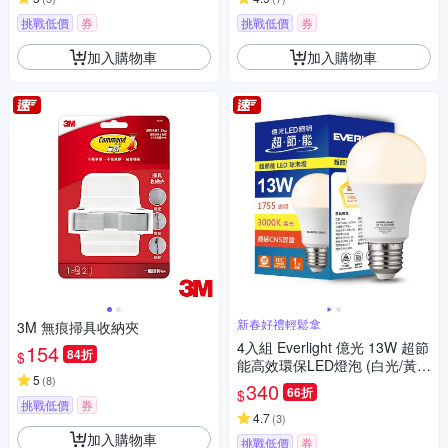
挑戰低價
券
挑戰低價
券
加入購物車
加入購物車
新春好禮輕鬆拿
3M 無痕掃具收納夾
4入組 Everlight 億光 13W 超節
154
84折
$
能高效環保LED燈泡 (白光/黃
5
(
8
)
光/自然光)
340
66折
$
挑戰低價
券
4.7
(
3
)
加入購物車
挑戰低價
券