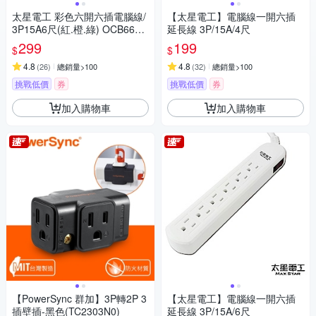
太星電工 彩色六開六插電腦線/
【太星電工】電腦線一開六插
3P15A6尺(紅.橙.綠) OCB6630
延長線 3P/15A/4尺
6
299
199
$
$
4.8
4.8
(
26
)
總銷量>100
(
32
)
總銷量>100
挑戰低價
券
挑戰低價
券
加入購物車
加入購物車
【PowerSync 群加】3P轉2P 3
【太星電工】電腦線一開六插
插壁插-黑色(TC2303N0)
延長線 3P/15A/6尺