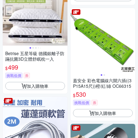
Betrise 五星等級 德國銀離子防
蹣抗菌3D立體舒眠枕一入
499
$
挑戰低價
券
蓋安全 彩色電腦線六開六插((3
加入購物車
P15A15尺))橙/紅/綠 OC66315
530
$
挑戰低價
券
加入購物車