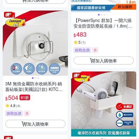
【PowerSync 群加】一開六插
安全防雷防塵延長線 / 1.8m(TS
6W9018)
483
$
5
(
1
)
挑戰低價
券
加入購物車
3M 無痕金屬防水收納系列-鍋
蓋砧板架(美國設計款) KITCH4
2
504
81折
$
4.8
(
4
)
挑戰低價
券
加入購物車