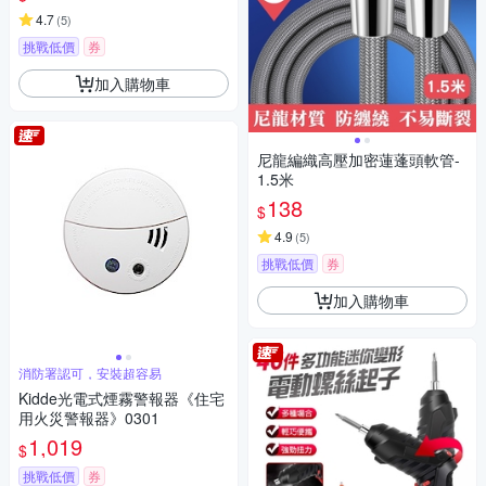
4.7
(
5
)
挑戰低價
券
加入購物車
尼龍編織高壓加密蓮蓬頭軟管-
1.5米
138
$
4.9
(
5
)
挑戰低價
券
加入購物車
消防署認可，安裝超容易
Kidde光電式煙霧警報器《住宅
用火災警報器》0301
1,019
$
挑戰低價
券