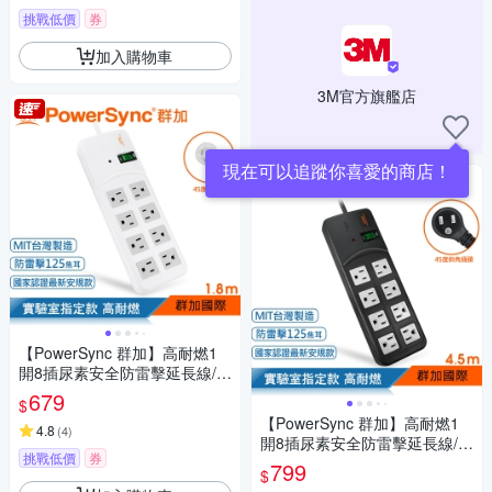
挑戰低價
券
加入購物車
3M官方旗艦店
現在可以追蹤你喜愛的商店！
【PowerSync 群加】高耐燃1
開8插尿素安全防雷擊延長線/1.
8m(TPS318TN9018)
679
$
【PowerSync 群加】高耐燃1
4.8
(
4
)
開8插尿素安全防雷擊延長線/黑
挑戰低價
券
色/4.5m(TPS318TN0045)
799
$