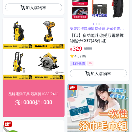
加入購物車
安裝起擰螺絲簡易修繕 居家必備工
具
【FJ】多功能迷你變形電動螺
絲起子CG7(46件組)
329
$339
$
4.5
(
10
)
挑戰低價
券
加入購物車
品牌電動工具 最高折1088(24H)
滿10888折1088