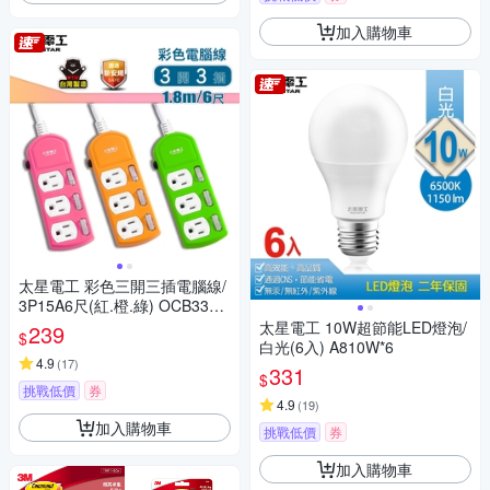
加入購物車
太星電工 彩色三開三插電腦線/
3P15A6尺(紅.橙.綠) OCB3330
6
太星電工 10W超節能LED燈泡/
239
$
白光(6入) A810W*6
4.9
(
17
)
331
$
挑戰低價
券
4.9
(
19
)
加入購物車
挑戰低價
券
加入購物車