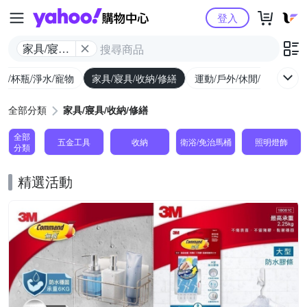
Yahoo購物中心
登入
家具/寢具/
收納/修繕
廚/杯瓶/淨水/寵物
家具/寢具/收納/修繕
運動/戶外/休閒/健身
機
全部分類
家具/寢具/收納/修繕
全部
五金工具
收納
衛浴/免治馬桶
照明燈飾
分類
精選活動