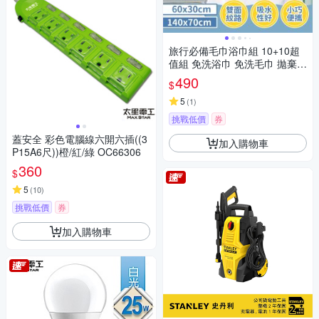
旅行必備毛巾浴巾組 10+10超
值組 免洗浴巾 免洗毛巾 拋棄式
毛巾
490
$
5
(
1
)
挑戰低價
券
蓋安全 彩色電腦線六開六插((3
加入購物車
P15A6尺))橙/紅/綠 OC66306
360
$
5
(
10
)
挑戰低價
券
加入購物車