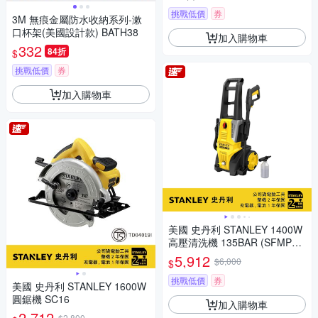
挑戰低價
券
3M 無痕金屬防水收納系列-漱
口杯架(美國設計款) BATH38
加入購物車
332
84折
$
挑戰低價
券
加入購物車
美國 史丹利 STANLEY 1400W
高壓清洗機 135BAR (SFMPW
2000)
5,912
$6,000
$
挑戰低價
券
美國 史丹利 STANLEY 1600W
圓鋸機 SC16
加入購物車
2,712
$2,800