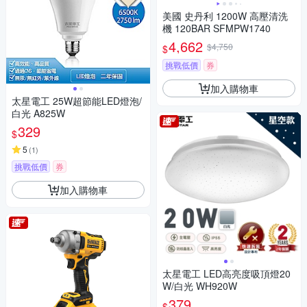
美國 史丹利 1200W 高壓清洗
機 120BAR SFMPW1740
4,662
$4,750
$
挑戰低價
券
加入購物車
太星電工 25W超節能LED燈泡/
白光 A825W
329
$
5
(
1
)
挑戰低價
券
加入購物車
太星電工 LED高亮度吸頂燈20
W/白光 WH920W
379
$