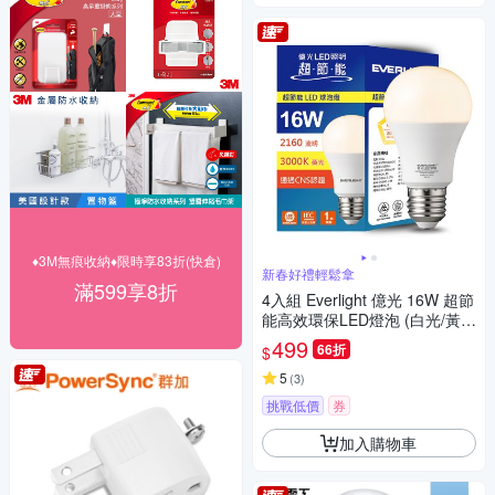
♦3M無痕收納♦限時享83折(快倉)
新春好禮輕鬆拿
滿599享8折
4入組 Everlight 億光 16W 超節
能高效環保LED燈泡 (白光/黃
光/自然光)
499
66折
$
5
(
3
)
挑戰低價
券
加入購物車