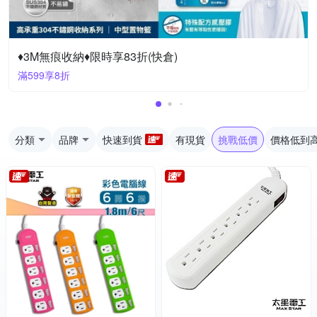
♦3M無痕收納♦限時享83折(快倉)
滿599享8折
分類
品牌
快速到貨
有現貨
挑戰低價
價格低到