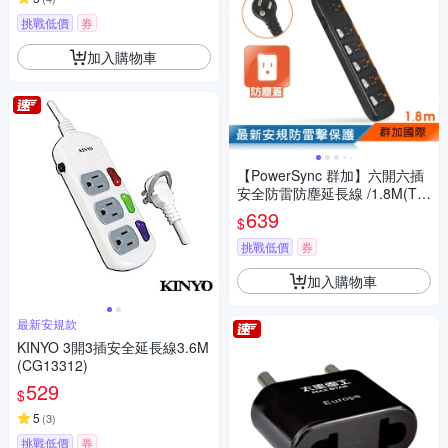
挑戰低價
券
加入購物車
【PowerSync 群加】六開六插
安全防雷防塵延長線 /1.8M(TP
S356DN0018)
639
$
挑戰低價
券
加入購物車
最新安規款
KINYO 3開3插安全延長線3.6M
(CG13312)
529
$
5
(
3
)
挑戰低價
券