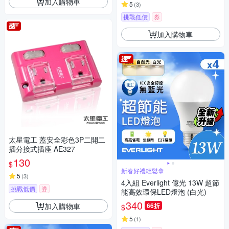
加入購物車
5
(
3
)
挑戰低價
券
加入購物車
太星電工 蓋安全彩色3P二開二
插分接式插座 AE327
130
$
新春好禮輕鬆拿
5
(
3
)
4入組 Everlight 億光 13W 超節
挑戰低價
券
能高效環保LED燈泡 (白光)
340
加入購物車
66折
$
5
(
1
)