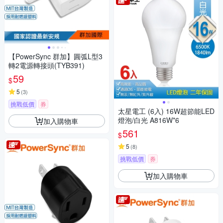
【PowerSync 群加】圓弧L型3
轉2電源轉接頭(TYB391)
59
$
5
(
3
)
挑戰低價
券
太星電工 (6入) 16W超節能LED
燈泡/白光 A816W*6
加入購物車
561
$
5
(
8
)
挑戰低價
券
加入購物車