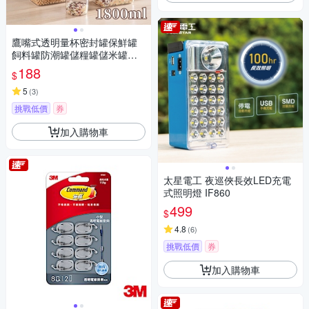
鷹嘴式透明量杯密封罐保鮮罐
飼料罐防潮罐儲糧罐儲米罐米
桶-1800ml
188
$
5
(
3
)
挑戰低價
券
加入購物車
太星電工 夜巡俠長效LED充電
式照明燈 IF860
499
$
4.8
(
6
)
挑戰低價
券
加入購物車