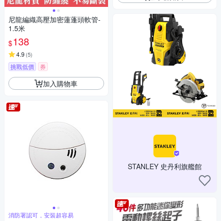
尼龍編織高壓加密蓮蓬頭軟管-
1.5米
138
$
4.9
(
5
)
挑戰低價
券
加入購物車
STANLEY 史丹利旗艦館
消防署認可，安裝超容易