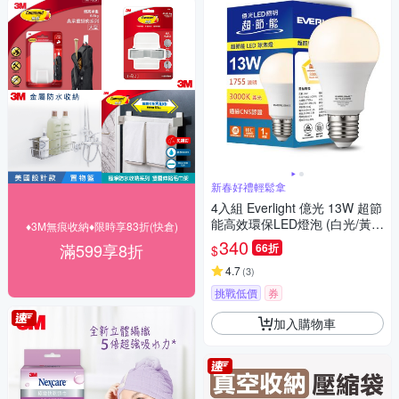
新春好禮輕鬆拿
4入組 Everlight 億光 13W 超節
能高效環保LED燈泡 (白光/黃
♦3M無痕收納♦限時享83折(快倉)
光/自然光)
340
滿599享8折
66折
$
4.7
(
3
)
挑戰低價
券
加入購物車