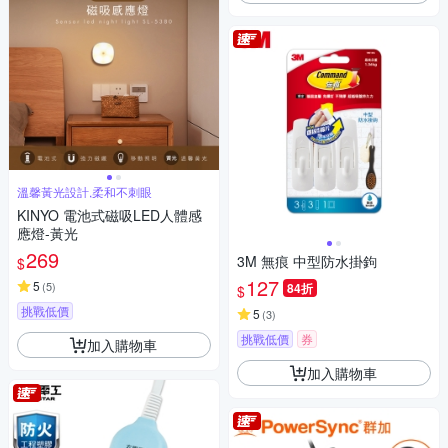
溫馨黃光設計,柔和不刺眼
KINYO 電池式磁吸LED人體感
應燈-黃光
269
3M 無痕 中型防水掛鉤
$
127
5
(
5
)
84折
$
挑戰低價
5
(
3
)
挑戰低價
券
加入購物車
加入購物車