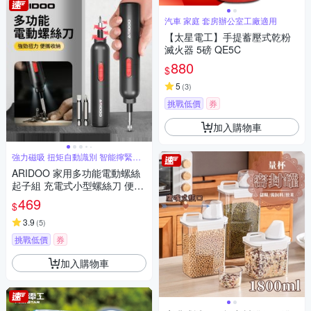
汽車 家庭 套房辦公室工廠適用
【太星電工】手提蓄壓式乾粉
滅火器 5磅 QE5C
880
$
5
(
3
)
挑戰低價
券
加入購物車
強力磁吸 扭矩自動識別 智能擰緊即
停
ARIDOO 家用多功能電動螺絲
起子組 充電式小型螺絲刀 便攜
螺絲維修工具套裝 螺絲批
469
$
3.9
(
5
)
挑戰低價
券
加入購物車