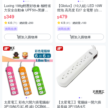
Luxing 198g輕壓好收傘 極輕省
【Glolux】(10入組) LED 10W
力安全自動傘 UPF50+黑膠防
燈泡 高亮度 E27 全電壓 (白光/
曬陽傘 折疊傘晴雨傘口袋傘 迷
黃光任選)
349
479
$
$
你輕量傘
4.6
4.9
(
71
)
總銷量>200
(
41
)
總銷量>100
挑戰低價
挑戰低價
加入購物車
加入購物車
太星電工 彩色六開六插電腦線/
【太星電工】電腦線一開六插
3P15A6尺(紅.橙.綠) OCB6630
延長線 3P/15A/4尺