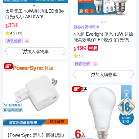
太星電工 10W超節能LED燈泡/
白光(6入) A810W*6
331
$
新春好禮輕鬆拿
4.9
(
19
)
4入組 Everlight 億光 16W 超節
能高效環保LED燈泡 (白光/黃
挑戰低價
券
光/自然光)
499
66折
$
加入購物車
5
(
3
)
挑戰低價
券
加入購物車
【PowerSync 群加】圓弧L型3