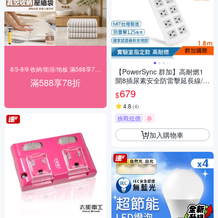
8/3-8/9 收納/衛浴/地板 滿588享78折
【PowerSync 群加】高耐燃1
開8插尿素安全防雷擊延長線/1.
滿588享78折
8m(TPS318TN9018)
679
$
4.8
(
4
)
挑戰低價
券
加入購物車