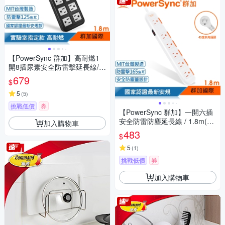
【PowerSync 群加】高耐燃1
開8插尿素安全防雷擊延長線/黑
色/1.8m(TPS318TN0018)
679
$
5
(
5
)
挑戰低價
券
【PowerSync 群加】一開六插
安全防雷防塵延長線 / 1.8m(TS
加入購物車
6W9018)
483
$
5
(
1
)
挑戰低價
券
加入購物車