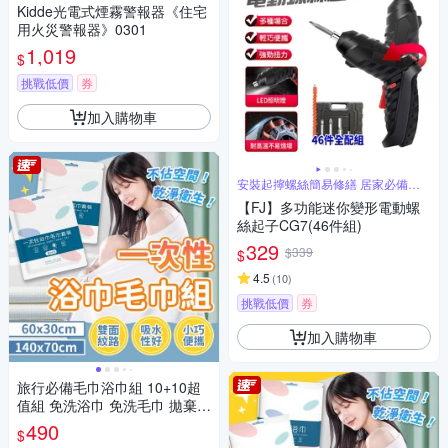
Kidde光電式煙霧警報器《住宅
用火災警報器》0301
1,019
$
挑戰低價
券
加入購物車
安裝起擰螺絲簡易修繕 居家必備工
具
【FJ】多功能迷你變形電動螺
絲起子CG7(46件組)
329
$339
$
4.5
(
10
)
挑戰低價
券
加入購物車
旅行必備毛巾浴巾組 10+10超
值組 免洗浴巾 免洗毛巾 拋棄式
毛巾
490
$