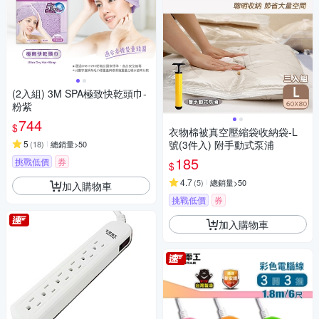
(2入組) 3M SPA極致快乾頭巾-
粉紫
744
$
衣物棉被真空壓縮袋收納袋-L
5
號(3件入) 附手動式泵浦
(
18
)
總銷量>50
185
挑戰低價
券
$
4.7
(
5
)
總銷量>50
加入購物車
挑戰低價
券
加入購物車