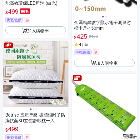
能高效環保LED燈泡 (白光)
499
66折
$
挑戰低價
券
金屬精鋼數字顯示電子測量游
標卡尺-150mm
加入購物車
425
$438
$
4
(
10
)
挑戰低價
券
加入購物車
Betrise 五星等級 德國銀離子防
蹣抗菌3D立體舒眠枕一入
499
$
挑戰低價
券