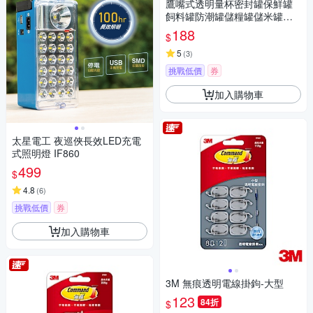
鷹嘴式透明量杯密封罐保鮮罐
飼料罐防潮罐儲糧罐儲米罐米
桶-1800ml
188
$
5
(
3
)
挑戰低價
券
加入購物車
太星電工 夜巡俠長效LED充電
式照明燈 IF860
499
$
4.8
(
6
)
挑戰低價
券
加入購物車
3M 無痕透明電線掛鉤-大型
123
84折
$