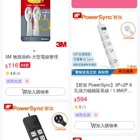
3M 無痕掛鉤-大型電線整理
116
84折
$
4.6
(
9
)
挑戰低價
券
【群加 PowerSync】3P+2P 8
孔強力磁鐵延長線 / 1.8M(PWS
加入購物車
-EAMS1818)
594
$
5
(
7
)
挑戰低價
券
加入購物車