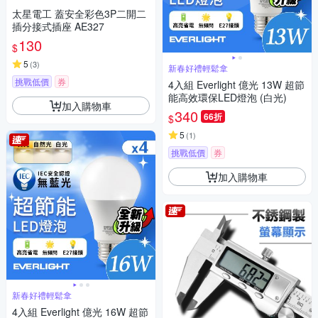
太星電工 蓋安全彩色3P二開二
插分接式插座 AE327
130
$
5
(
3
)
新春好禮輕鬆拿
挑戰低價
券
4入組 Everlight 億光 13W 超節
能高效環保LED燈泡 (白光)
加入購物車
340
66折
$
5
(
1
)
挑戰低價
券
加入購物車
新春好禮輕鬆拿
4入組 Everlight 億光 16W 超節