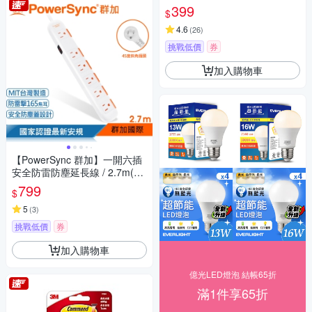
入(共6芯)
399
$
4.6
(
26
)
挑戰低價
券
加入購物車
【PowerSync 群加】一開六插
安全防雷防塵延長線 / 2.7m(TS
6W9027)
799
$
5
(
3
)
挑戰低價
券
加入購物車
億光LED燈泡 結帳65折
滿1件享65折