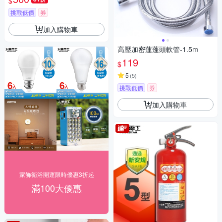
$
挑戰低價
券
加入購物車
高壓加密蓮蓬頭軟管-1.5m
119
$
5
(
5
)
挑戰低價
券
加入購物車
家飾衛浴開運限時優惠3折起
滿100大優惠