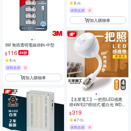
5
(
4
)
挑戰低價
券
加入購物車
3M 無痕透明電線掛鉤-中型
116
84折
$
5
(
4
)
挑戰低價
券
加入購物車
【太星電工】一把照LED感應
燈4W/E27燈頭式 暖白光 WDG
104L
319
$
4.7
(
5
)
挑戰低價
券