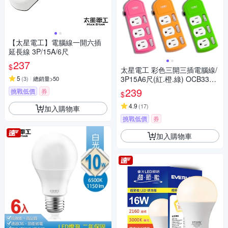
【太星電工】電腦線一開六插
延長線 3P/15A/6尺
237
$
太星電工 彩色三開三插電腦線/
5
3P15A6尺(紅.橙.綠) OCB3330
(
3
)
總銷量>50
6
239
挑戰低價
券
$
4.9
(
17
)
加入購物車
挑戰低價
券
加入購物車