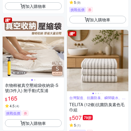
5
(
9
)
加入購物車
挑戰低價
券
加入購物車
衣物棉被真空壓縮袋收納袋-S
號(3件入) 附手動式泵浦
165
台灣製造、抗菌防臭、瞬間吸水、觸
$
感柔軟
TELITA (12條)抗菌防臭素色毛
4.5
(
4
)
巾組
挑戰低價
券
507
79折
$
加入購物車
5
(
1
)