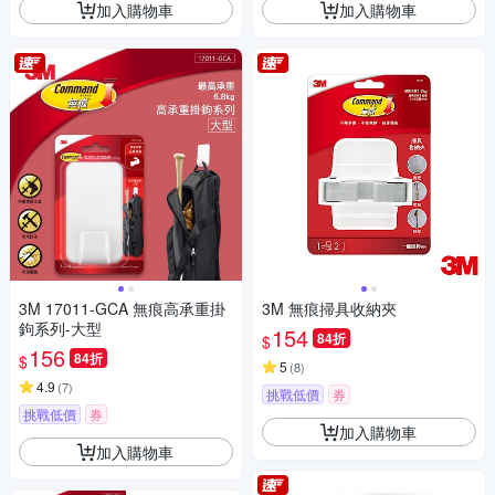
加入購物車
加入購物車
3M 17011-GCA 無痕高承重掛
3M 無痕掃具收納夾
鉤系列-大型
154
84折
$
156
84折
$
5
(
8
)
4.9
(
7
)
挑戰低價
券
挑戰低價
券
加入購物車
加入購物車