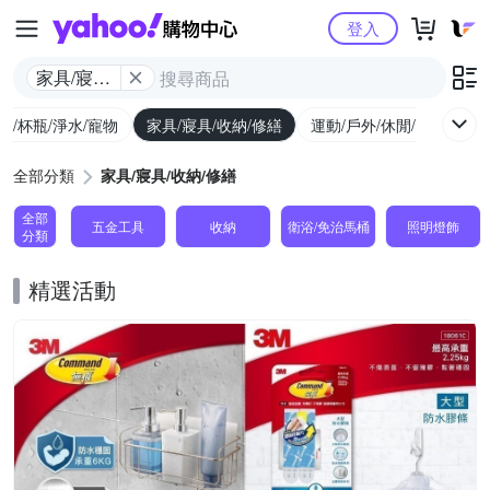
Yahoo購物中心
登入
家具/寢具/
收納/修繕
廚/杯瓶/淨水/寵物
家具/寢具/收納/修繕
運動/戶外/休閒/健身
機
全部分類
家具/寢具/收納/修繕
全部
五金工具
收納
衛浴/免治馬桶
照明燈飾
分類
精選活動