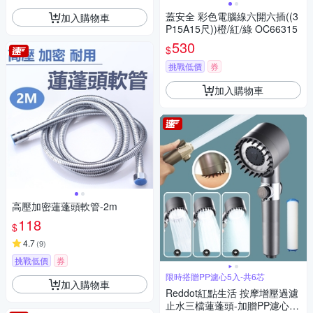
蓋安全 彩色電腦線六開六插((3
加入購物車
P15A15尺))橙/紅/綠 OC66315
530
$
挑戰低價
券
加入購物車
高壓加密蓮蓬頭軟管-2m
118
$
4.7
(
9
)
挑戰低價
券
限時搭贈PP濾心5入-共6芯
加入購物車
Reddot紅點生活 按摩增壓過濾
止水三檔蓮蓬頭-加贈PP濾心5