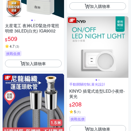
加入購物車
太星電工 夜神LED緊急停電照
明燈 36LED(白光) IGA9002
509
$
4.7
(
3
)
挑戰低價
加入購物車
手動開關控制,黃光設計
KINYO 插電式造型LED小夜燈-
黃光
208
$
5
(
1
)
挑戰低價
加入購物車