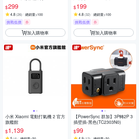
6
299
199
$
$
4.8
4.8
(
26
)
總銷量>100
(
32
)
總銷量>100
挑戰低價
券
挑戰低價
券
加入購物車
加入購物車
小米 Xiaomi 電動打氣機 2 官方
【PowerSync 群加】3P轉2P 3
旗艦館
插壁插-黑色(TC2303N0)
1,139
99
$
$
5
4.9
(
4
)
總銷量>50
(
12
)
總銷量>50