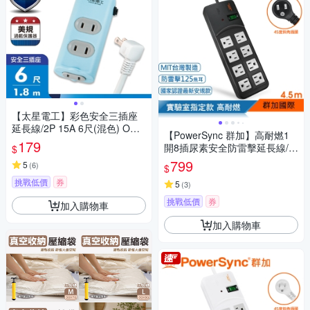
【太星電工】彩色安全三插座
延長線/2P 15A 6尺(混色) OCU
【PowerSync 群加】高耐燃1
30206
179
開8插尿素安全防雷擊延長線/黑
$
色/4.5m(TPS318TN0045)
799
5
(
6
)
$
挑戰低價
券
5
(
3
)
挑戰低價
券
加入購物車
加入購物車