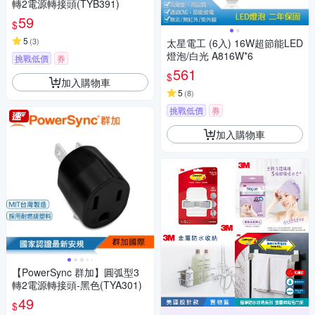
轉2電源轉接頭(TYB391)
59
$
5
(
3
)
太星電工 (6入) 16W超節能LED
燈泡/白光 A816W*6
挑戰低價
券
561
$
加入購物車
5
(
8
)
挑戰低價
券
加入購物車
【PowerSync 群加】圓弧型3
轉2電源轉接頭-黑色(TYA301)
49
$