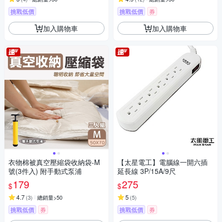
挑戰低價
挑戰低價
券
加入購物車
加入購物車
衣物棉被真空壓縮袋收納袋-M
【太星電工】電腦線一開六插
號(3件入) 附手動式泵浦
延長線 3P/15A/9尺
179
275
$
$
4.7
5
(
3
)
總銷量>50
(
5
)
挑戰低價
券
挑戰低價
券