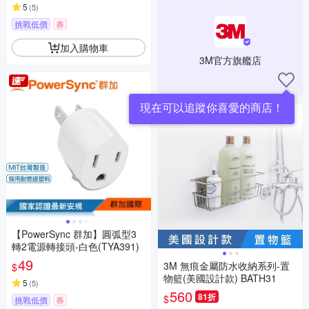
5
(
5
)
挑戰低價
券
加入購物車
3M官方旗艦店
現在可以追蹤你喜愛的商店！
【PowerSync 群加】圓弧型3
轉2電源轉接頭-白色(TYA391)
49
3M 無痕金屬防水收納系列-置
$
物籃(美國設計款) BATH31
5
(
5
)
560
81折
$
挑戰低價
券