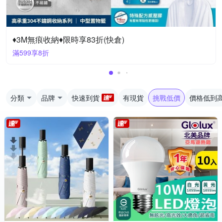
♦3M無痕收納♦限時享83折(快倉)
滿599享8折
分類
品牌
快速到貨
有現貨
挑戰低價
價格低到