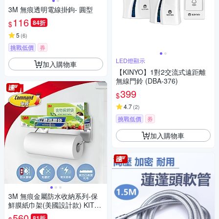
3M 無痕透明電線掛鉤- 圓型
116
84折
$
5
(
6
)
挑戰低價
券
LED燈顯示
加入購物車
【KINYO】1對2交流式遠距離
無線門鈴 (DBA-376)
399
$
4.7
(
2
)
挑戰低價
券
加入購物車
3M 無痕金屬防水收納系列-保
鮮膜紙巾架(美國設計款) KITC
H39
560
81折