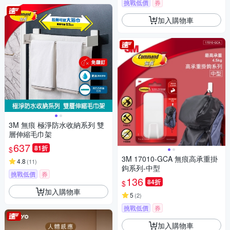
挑戰低價
券
加入購物車
3M 無痕 極淨防水收納系列 雙
層伸縮毛巾架
637
81折
$
3M 17010-GCA 無痕高承重掛
4.8
(
11
)
鉤系列-中型
挑戰低價
券
136
84折
$
加入購物車
5
(
2
)
挑戰低價
券
加入購物車