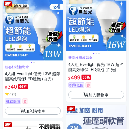
新春好禮輕鬆拿
4入組 Everlight 億光 16W 超節
新春好禮輕鬆拿
能高效環保LED燈泡 (白光)
4入組 Everlight 億光 13W 超節
499
66折
$
能高效環保LED燈泡 (白光)
340
挑戰低價
券
66折
$
5
(
1
)
加入購物車
挑戰低價
券
加入購物車