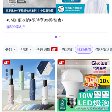
♦3M無痕收納♦限時享83折(快倉)
滿599享8折
分類
品牌
快速到貨
有現貨
挑戰低價
價格低到