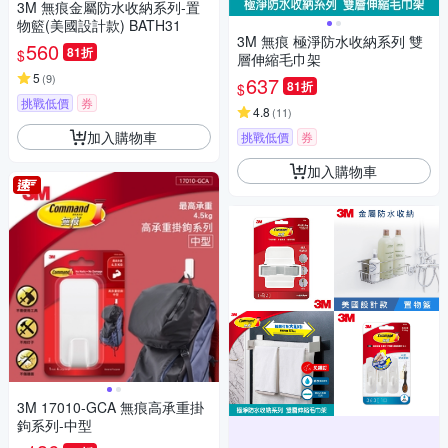
3M 無痕金屬防水收納系列-置
物籃(美國設計款) BATH31
3M 無痕 極淨防水收納系列 雙
560
81折
$
層伸縮毛巾架
5
(
9
)
637
81折
$
挑戰低價
券
4.8
(
11
)
加入購物車
挑戰低價
券
加入購物車
3M 17010-GCA 無痕高承重掛
鉤系列-中型