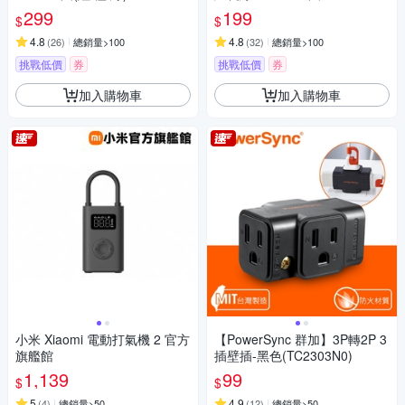
6
299
199
$
$
4.8
4.8
(
26
)
總銷量>100
(
32
)
總銷量>100
挑戰低價
券
挑戰低價
券
加入購物車
加入購物車
小米 Xiaomi 電動打氣機 2 官方
【PowerSync 群加】3P轉2P 3
旗艦館
插壁插-黑色(TC2303N0)
1,139
99
$
$
5
4.9
(
4
)
總銷量>50
(
12
)
總銷量>50