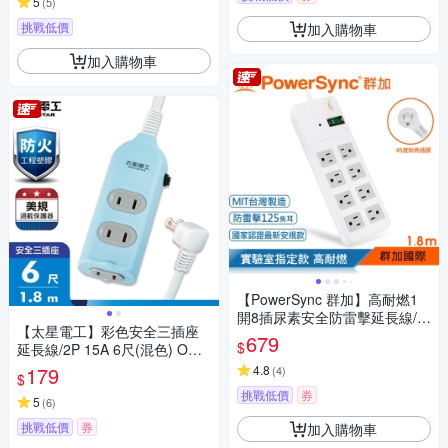
5
(
5
)
挑戰低價
加入購物車
加入購物車
【PowerSync 群加】高耐燃1
開8插尿素安全防雷擊延長線/1.
【太星電工】彩色安全三插座
8m(TPS318TN9018)
679
$
延長線/2P 15A 6尺(混色) OCU
30206
179
4.8
(
4
)
$
挑戰低價
券
5
(
6
)
挑戰低價
券
加入購物車