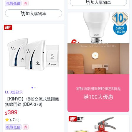
加入購物車
挑戰低價
券
加入購物車
家飾衛浴開運限時優惠3折起
LED燈顯示
滿100大優惠
【KINYO】1對2交流式遠距離
無線門鈴 (DBA-376)
399
$
4.7
(
2
)
挑戰低價
券