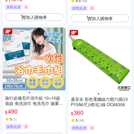
4.5
(
10
)
挑戰低價
券
挑戰低價
券
加入購物車
加入購物車
旅行必備毛巾浴巾組 10+10超
蓋安全 彩色電腦線六開六插((3
值組 免洗浴巾 免洗毛巾 拋棄式
P15A6尺))橙/紅/綠 OC66306
毛巾
490
360
$
$
5
(
1
)
5
(
10
)
挑戰低價
券
挑戰低價
券