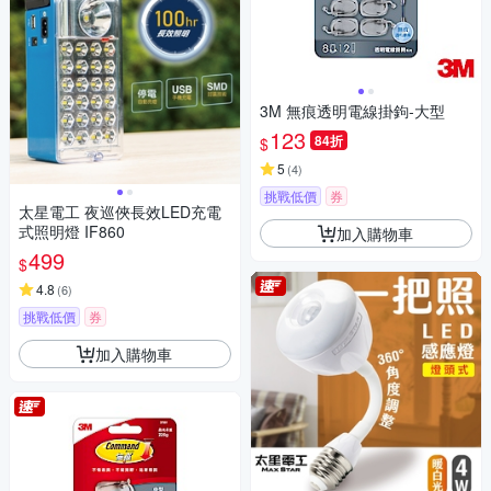
3M 無痕透明電線掛鉤-大型
123
84折
$
5
(
4
)
挑戰低價
券
太星電工 夜巡俠長效LED充電
式照明燈 IF860
加入購物車
499
$
4.8
(
6
)
挑戰低價
券
加入購物車