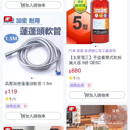
加入購物車
汽車 家庭 套房辦公室工廠適用
【太星電工】手提蓄壓式乾粉
滅火器 5磅 QE5C
880
$
5
(
3
)
高壓加密蓮蓬頭軟管-1.5m
挑戰低價
券
119
$
加入購物車
5
(
5
)
挑戰低價
券
加入購物車