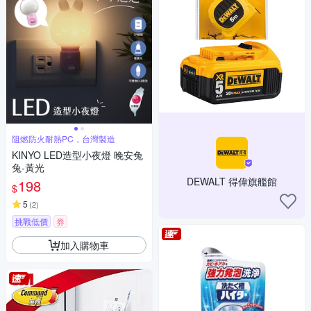
阻燃防火耐熱PC，台灣製造
KINYO LED造型小夜燈 晚安兔
兔-黃光
DEWALT 得偉旗艦館
198
$
5
(
2
)
挑戰低價
券
加入購物車