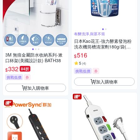
有酵洗淨,與眾不筒
日本Kao花王-強力酵素發泡粉
洗衣機筒槽清潔劑180g/袋(適
用於直立式洗衣機)
516
3M 無痕金屬防水收納系列-漱
$
口杯架(美國設計款) BATH38
5
(
4
)
332
84折
$
挑戰低價
券
挑戰低價
券
加入購物車
加入購物車