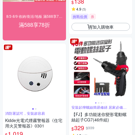
138
$
4.9
(
5
)
8/3-8/9 收納/衛浴/地板 滿588享78折
挑戰低價
券
滿588享78折
加入購物車
安裝起擰螺絲簡易修繕 居家必備工
具
消防署認可，安裝超容易
【FJ】多功能迷你變形電動螺
絲起子CG7(46件組)
Kidde光電式煙霧警報器《住宅
用火災警報器》0301
329
$339
$
1,019
$