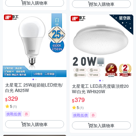
加入購物車
加入購物車
太星電工 25W超節能LED燈泡/
太星電工 LED高亮度吸頂燈20
白光 A825W
W/白光 WH920W
329
379
$
$
5
(
1
)
5
(
1
)
挑戰低價
券
挑戰低價
券
加入購物車
加入購物車