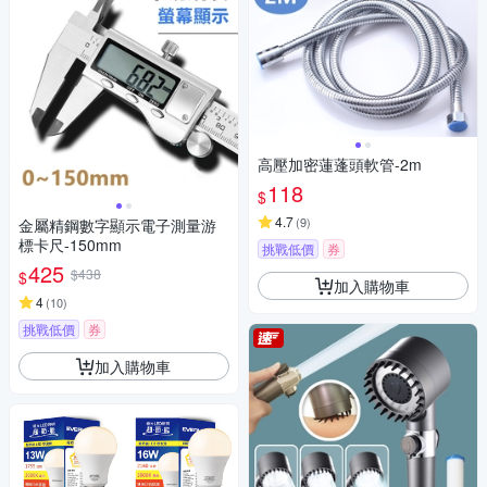
高壓加密蓮蓬頭軟管-2m
118
$
4.7
(
9
)
金屬精鋼數字顯示電子測量游
標卡尺-150mm
挑戰低價
券
425
$438
$
加入購物車
4
(
10
)
挑戰低價
券
加入購物車