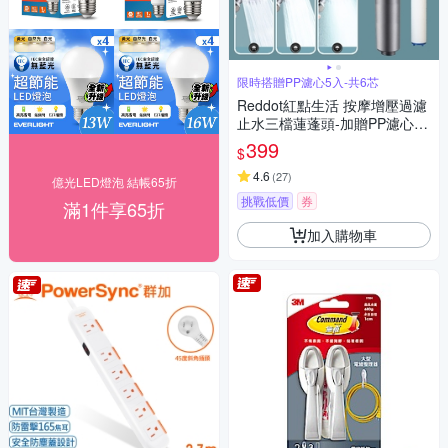
限時搭贈PP濾心5入-共6芯
Reddot紅點生活 按摩增壓過濾
止水三檔蓮蓬頭-加贈PP濾心5
入(共6芯)
399
$
4.6
(
27
)
億光LED燈泡 結帳65折
挑戰低價
券
滿1件享65折
加入購物車