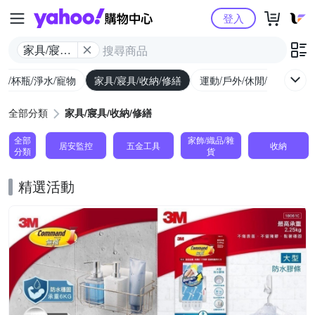
Yahoo購物中心
登入
家具/寢具/
收納/修繕
廚/杯瓶/淨水/寵物
家具/寢具/收納/修繕
運動/戶外/休閒/健身
機
全部分類
家具/寢具/收納/修繕
全部
家飾/織品/雜
居安監控
五金工具
收納
分類
貨
精選活動