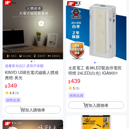
溫馨黃光設計,柔和不刺眼
太星電工 夜神LED緊急停電照
KINYO USB充電式磁吸人體感
明燈 24LED(白光) IGA9001
應燈-黃光
439
$
349
$
5
(
5
)
4.4
(
3
)
挑戰低價
挑戰低價
加入購物車
加入購物車