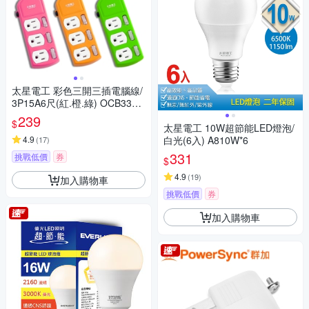
太星電工 彩色三開三插電腦線/
3P15A6尺(紅.橙.綠) OCB3330
6
239
$
太星電工 10W超節能LED燈泡/
4.9
白光(6入) A810W*6
(
17
)
331
挑戰低價
券
$
4.9
(
19
)
加入購物車
挑戰低價
券
加入購物車