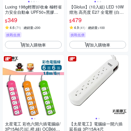
Luxing 198g輕壓好收傘 極輕省
【Glolux】(10入組) LED 10W
力安全自動傘 UPF50+黑膠防
燈泡 高亮度 E27 全電壓 (白光/
曬陽傘 折疊傘晴雨傘口袋傘 迷
黃光任選)
349
479
$
$
你輕量傘
4.6
4.9
(
71
)
總銷量>200
(
41
)
總銷量>100
挑戰低價
挑戰低價
加入購物車
加入購物車
太星電工 彩色六開六插電腦線/
【太星電工】電腦線一開六插
3P15A6尺(紅.橙.綠) OCB6630
延長線 3P/15A/4尺