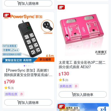
加入購物車
太星電工 蓋安全彩色3P二開二
插分接式插座 AE327
【PowerSync 群加】高耐燃1
130
$
開8插尿素安全防雷擊延長線/黑
色/4.5m(TPS318TN0045)
799
5
(
3
)
$
挑戰低價
券
5
(
3
)
挑戰低價
券
加入購物車
加入購物車