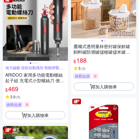
鷹嘴式透明量杯密封罐保鮮罐
飼料罐防潮罐儲糧罐儲米罐米
桶-1800ml
188
$
強力磁吸 扭矩自動識別 智能擰緊即
5
(
3
)
停
ARIDOO 家用多功能電動螺絲
挑戰低價
券
起子組 充電式小型螺絲刀 便攜
螺絲維修工具套裝 螺絲批
加入購物車
469
$
3.9
(
5
)
挑戰低價
券
加入購物車