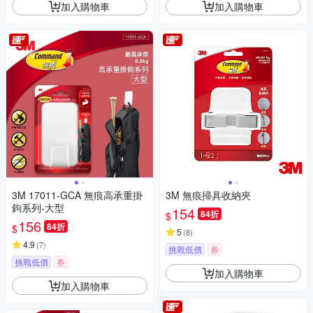
加入購物車
加入購物車
3M 17011-GCA 無痕高承重掛
3M 無痕掃具收納夾
鉤系列-大型
154
84折
$
156
84折
$
5
(
8
)
4.9
(
7
)
挑戰低價
券
挑戰低價
券
加入購物車
加入購物車