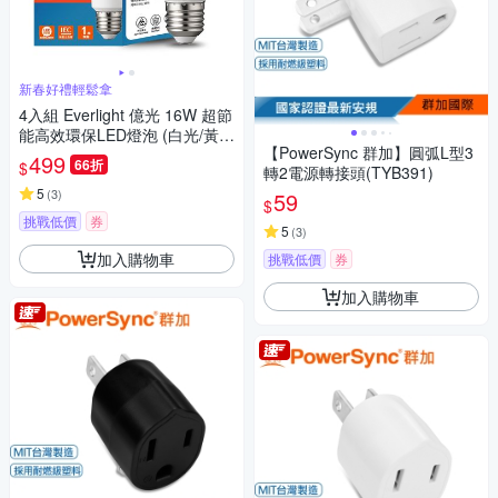
新春好禮輕鬆拿
4入組 Everlight 億光 16W 超節
能高效環保LED燈泡 (白光/黃
【PowerSync 群加】圓弧L型3
光/自然光)
499
66折
$
轉2電源轉接頭(TYB391)
5
(
3
)
59
$
挑戰低價
券
5
(
3
)
加入購物車
挑戰低價
券
加入購物車