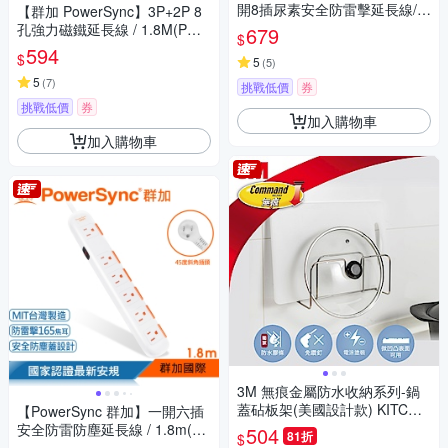
開8插尿素安全防雷擊延長線/黑
【群加 PowerSync】3P+2P 8
色/1.8m(TPS318TN0018)
孔強力磁鐵延長線 / 1.8M(PWS
679
$
-EAMS1818)
594
$
5
(
5
)
5
(
7
)
挑戰低價
券
挑戰低價
券
加入購物車
加入購物車
3M 無痕金屬防水收納系列-鍋
蓋砧板架(美國設計款) KITCH4
【PowerSync 群加】一開六插
2
安全防雷防塵延長線 / 1.8m(TS
504
81折
$
6W9018)