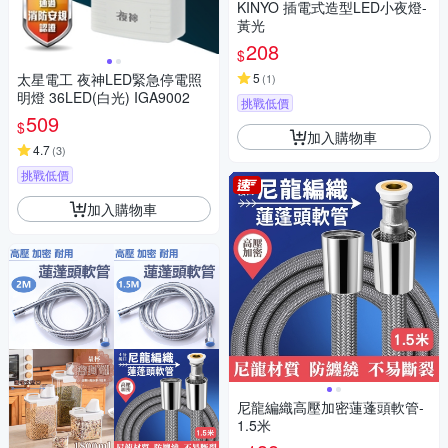
KINYO 插電式造型LED小夜燈-
黃光
208
$
太星電工 夜神LED緊急停電照
5
(
1
)
明燈 36LED(白光) IGA9002
挑戰低價
509
$
加入購物車
4.7
(
3
)
挑戰低價
加入購物車
尼龍編織高壓加密蓮蓬頭軟管-
1.5米