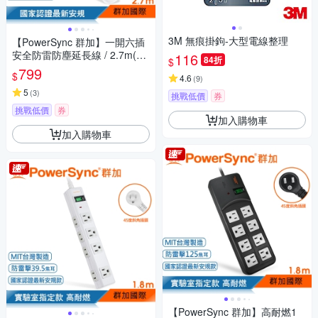
3M 無痕掛鉤-大型電線整理
【PowerSync 群加】一開六插
安全防雷防塵延長線 / 2.7m(TS
116
84折
$
6W9027)
799
$
4.6
(
9
)
5
(
3
)
挑戰低價
券
挑戰低價
券
加入購物車
加入購物車
【PowerSync 群加】高耐燃1