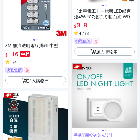
【太星電工】一把照LED感應
燈4W/E27燈頭式 暖白光 WDG
104L
319
$
4.7
(
5
)
挑戰低價
券
3M 無痕透明電線掛鉤-中型
加入購物車
116
84折
$
5
(
4
)
挑戰低價
券
加入購物車
手動開關控制,黃光設計