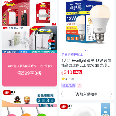
新春好禮輕鬆拿
4入組 Everlight 億光 13W 超節
能高效環保LED燈泡 (白光/黃
♦3M無痕收納♦限時享83折(快倉)
光/自然光)
340
滿599享8折
66折
$
4.7
(
3
)
挑戰低價
券
加入購物車