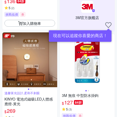
136
84折
$
5
(
2
)
挑戰低價
券
3M官方旗艦店
加入購物車
現在可以追蹤你喜愛的商店！
溫馨黃光設計,柔和不刺眼
3M 無痕 中型防水掛鉤
KINYO 電池式磁吸LED人體感
127
84折
$
應燈-黃光
269
5
(
3
)
$
挑戰低價
券