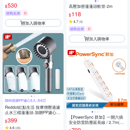
530
$
高壓加密蓮蓬頭軟管-2m
118
挑戰低價
券
$
4.7
(
9
)
加入購物車
挑戰低價
券
加入購物車
限時搭贈PP濾心5入-共6芯
Reddot紅點生活 按摩增壓過濾
止水三檔蓮蓬頭-加贈PP濾心5
【PowerSync 群加】一開六插
入(共6芯)
399
$
安全防雷防塵延長線 / 2.7m(TS
6W9027)
4.6
(
26
)
799