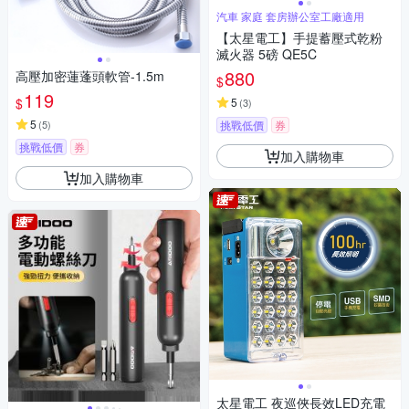
汽車 家庭 套房辦公室工廠適用
【太星電工】手提蓄壓式乾粉
滅火器 5磅 QE5C
880
高壓加密蓮蓬頭軟管-1.5m
$
119
$
5
(
3
)
5
(
5
)
挑戰低價
券
挑戰低價
券
加入購物車
加入購物車
太星電工 夜巡俠長效LED充電