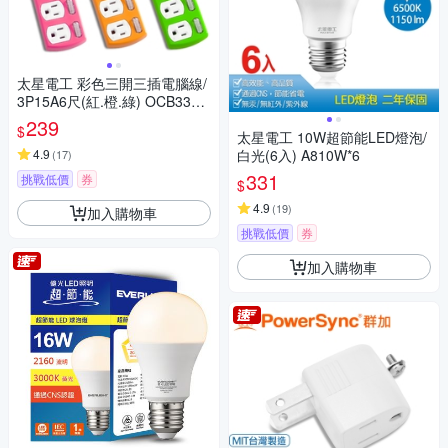
太星電工 彩色三開三插電腦線/
3P15A6尺(紅.橙.綠) OCB3330
6
239
$
太星電工 10W超節能LED燈泡/
4.9
白光(6入) A810W*6
(
17
)
331
挑戰低價
券
$
4.9
(
19
)
加入購物車
挑戰低價
券
加入購物車