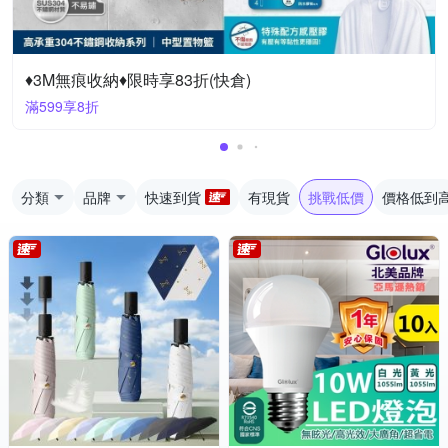
♦3M無痕收納♦限時享83折(快倉)
滿599享8折
分類
品牌
快速到貨
有現貨
挑戰低價
價格低到