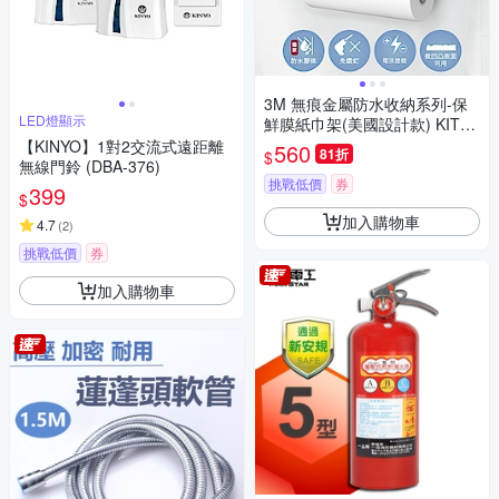
3M 無痕金屬防水收納系列-保
LED燈顯示
鮮膜紙巾架(美國設計款) KITC
H39
【KINYO】1對2交流式遠距離
560
81折
$
無線門鈴 (DBA-376)
挑戰低價
券
399
$
加入購物車
4.7
(
2
)
挑戰低價
券
加入購物車