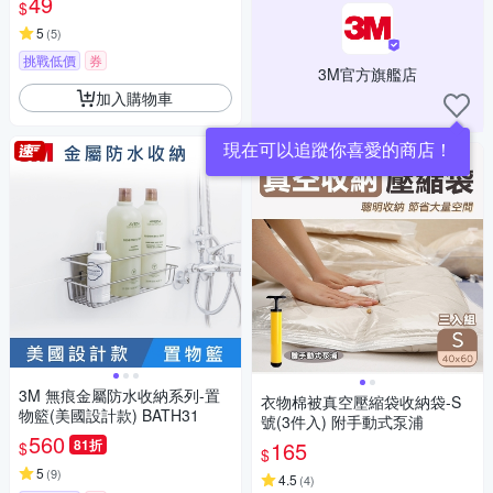
49
$
5
(
5
)
挑戰低價
券
3M官方旗艦店
加入購物車
現在可以追蹤你喜愛的商店！
3M 無痕金屬防水收納系列-置
衣物棉被真空壓縮袋收納袋-S
物籃(美國設計款) BATH31
號(3件入) 附手動式泵浦
560
81折
165
$
$
5
(
9
)
4.5
(
4
)