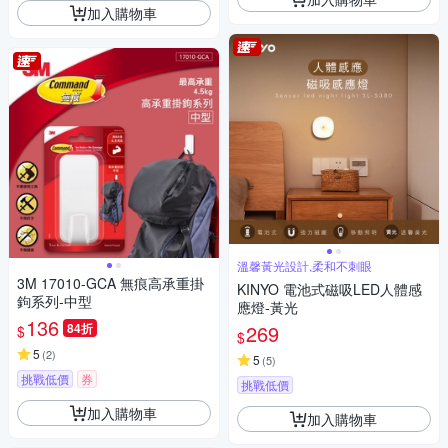
加入購物車
溫馨黃光設計,柔和不刺眼
3M 17010-GCA 無痕高承重掛
KINYO 電池式磁吸LED人體感
鉤系列-中型
應燈-黃光
136
84折
269
$
$
5
(
2
)
5
(
5
)
挑戰低價
券
挑戰低價
加入購物車
加入購物車