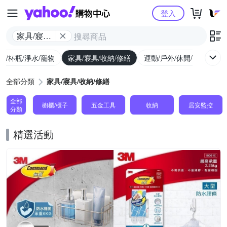
Yahoo購物中心
登入
家具/寢具/
收納/修繕
廚/杯瓶/淨水/寵物
家具/寢具/收納/修繕
運動/戶外/休閒/健身
機
全部分類
家具/寢具/收納/修繕
全部
櫥櫃/櫃子
五金工具
收納
居安監控
分類
精選活動