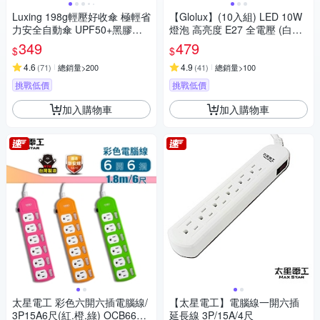
Luxing 198g輕壓好收傘 極輕省
【Glolux】(10入組) LED 10W
力安全自動傘 UPF50+黑膠防
燈泡 高亮度 E27 全電壓 (白光/
曬陽傘 折疊傘晴雨傘口袋傘 迷
黃光任選)
349
479
$
$
你輕量傘
4.6
4.9
(
71
)
總銷量>200
(
41
)
總銷量>100
挑戰低價
挑戰低價
加入購物車
加入購物車
太星電工 彩色六開六插電腦線/
【太星電工】電腦線一開六插
3P15A6尺(紅.橙.綠) OCB6630
延長線 3P/15A/4尺