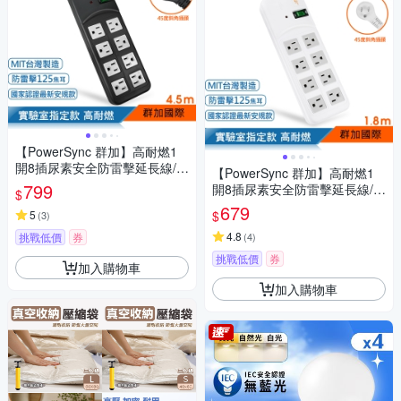
【PowerSync 群加】高耐燃1
開8插尿素安全防雷擊延長線/黑
【PowerSync 群加】高耐燃1
色/4.5m(TPS318TN0045)
799
開8插尿素安全防雷擊延長線/1.
$
8m(TPS318TN9018)
679
$
5
(
3
)
4.8
挑戰低價
券
(
4
)
挑戰低價
券
加入購物車
加入購物車