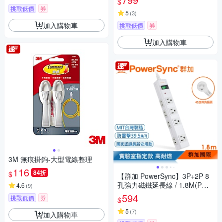
$
挑戰低價
券
5
(
3
)
加入購物車
挑戰低價
券
加入購物車
3M 無痕掛鉤-大型電線整理
116
84折
$
【群加 PowerSync】3P+2P 8
孔強力磁鐵延長線 / 1.8M(PWS
4.6
(
9
)
-EAMS1818)
594
挑戰低價
券
$
5
(
7
)
加入購物車