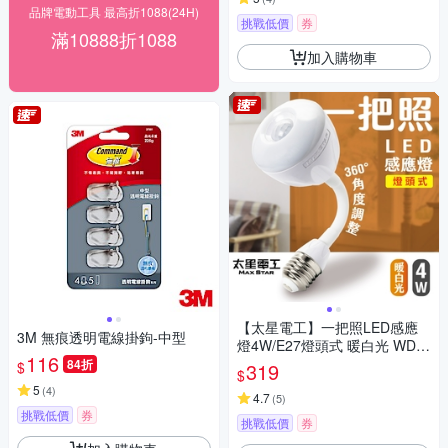
品牌電動工具 最高折1088(24H)
挑戰低價
券
滿10888折1088
加入購物車
【太星電工】一把照LED感應
3M 無痕透明電線掛鉤-中型
燈4W/E27燈頭式 暖白光 WDG
116
104L
84折
$
319
$
5
(
4
)
4.7
(
5
)
挑戰低價
券
挑戰低價
券