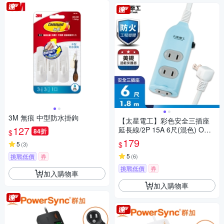
3M 無痕 中型防水掛鉤
【太星電工】彩色安全三插座
127
延長線/2P 15A 6尺(混色) OCU
84折
$
30206
179
$
5
(
3
)
5
挑戰低價
券
(
6
)
挑戰低價
券
加入購物車
加入購物車