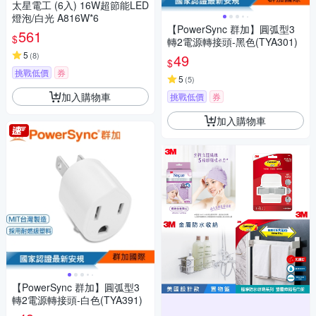
太星電工 (6入) 16W超節能LED
燈泡/白光 A816W*6
【PowerSync 群加】圓弧型3
561
$
轉2電源轉接頭-黑色(TYA301)
5
(
8
)
49
$
挑戰低價
券
5
(
5
)
加入購物車
挑戰低價
券
加入購物車
【PowerSync 群加】圓弧型3
轉2電源轉接頭-白色(TYA391)