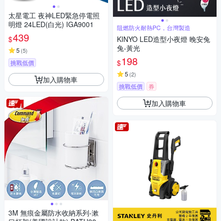
太星電工 夜神LED緊急停電照
明燈 24LED(白光) IGA9001
阻燃防火耐熱PC，台灣製造
439
$
KINYO LED造型小夜燈 晚安兔
兔-黃光
5
(
5
)
198
$
挑戰低價
5
(
2
)
加入購物車
挑戰低價
券
加入購物車
3M 無痕金屬防水收納系列-漱