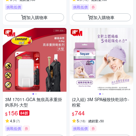
挑戰低價
挑戰低價
券
加入購物車
加入購物車
3M 17011-GCA 無痕高承重掛
(2入組) 3M SPA極致快乾頭巾-
鉤系列-大型
粉紫
156
744
84折
$
$
4.9
5
(
7
)
(
18
)
總銷量>50
挑戰低價
券
挑戰低價
券