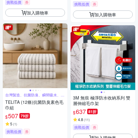
挑戰低價
券
挑戰低價
券
加入購物車
加入購物車
台灣製造、抗菌防臭、瞬間吸水、觸
3M 無痕 極淨防水收納系列 雙
感柔軟
TELITA (12條)抗菌防臭素色毛
層伸縮毛巾架
巾組
637
81折
$
507
79折
$
4.8
(
11
)
5
(
1
)
挑戰低價
券
挑戰低價
券
加入購物車