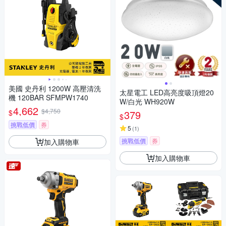
美國 史丹利 1200W 高壓清洗
太星電工 LED高亮度吸頂燈20
機 120BAR SFMPW1740
W/白光 WH920W
4,662
$4,750
$
379
$
挑戰低價
券
5
(
1
)
挑戰低價
券
加入購物車
加入購物車