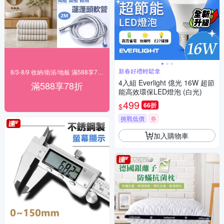
新春好禮輕鬆拿
8/3-8/9 收納/衛浴/地板 滿588享78折
4入組 Everlight 億光 16W 超節
滿588享78折
能高效環保LED燈泡 (白光)
499
66折
$
挑戰低價
券
加入購物車