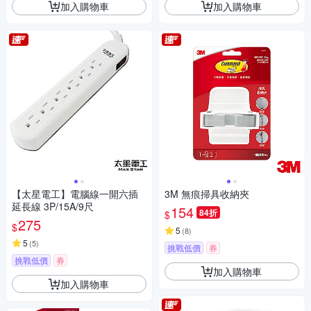
加入購物車
加入購物車
【太星電工】電腦線一開六插
3M 無痕掃具收納夾
延長線 3P/15A/9尺
154
84折
$
275
$
5
(
8
)
5
(
5
)
挑戰低價
券
挑戰低價
券
加入購物車
加入購物車