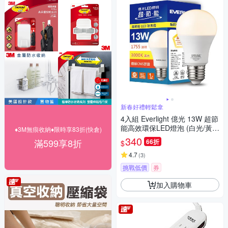
新春好禮輕鬆拿
4入組 Everlight 億光 13W 超節
能高效環保LED燈泡 (白光/黃
♦3M無痕收納♦限時享83折(快倉)
光/自然光)
340
滿599享8折
66折
$
4.7
(
3
)
挑戰低價
券
加入購物車