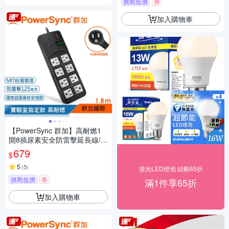
挑戰低價
券
加入購物車
【PowerSync 群加】高耐燃1
開8插尿素安全防雷擊延長線/黑
色/1.8m(TPS318TN0018)
679
$
5
(
5
)
億光LED燈泡 結帳65折
挑戰低價
券
滿1件享65折
加入購物車