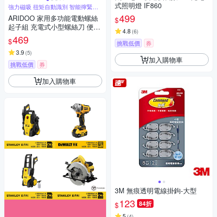
式照明燈 IF860
強力磁吸 扭矩自動識別 智能擰緊即
停
499
ARIDOO 家用多功能電動螺絲
$
起子組 充電式小型螺絲刀 便攜
4.8
(
6
)
螺絲維修工具套裝 螺絲批
469
$
挑戰低價
券
3.9
(
5
)
加入購物車
挑戰低價
券
加入購物車
3M 無痕透明電線掛鉤-大型
123
84折
$
5
(
4
)