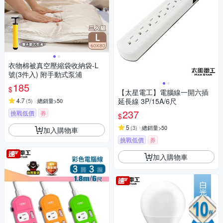
衣物棉被真空壓縮袋收納袋-L
號(3件入) 附手動式泵浦
185
$
【太星電工】電腦線一開六插
4.7
延長線 3P/15A/6尺
(
5
)
總銷量>50
237
挑戰低價
券
$
5
(
3
)
總銷量>50
加入購物車
挑戰低價
券
加入購物車