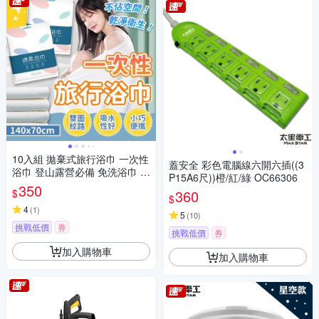
10入組 拋棄式旅行浴巾 一次性
蓋安全 彩色電腦線六開六插((3
浴巾 登山露營必備 免洗浴巾 一
P15A6尺))橙/紅/綠 OC66306
次性毛巾 拋棄式毛巾
350
$
360
$
4
(
1
)
5
(
10
)
挑戰低價
券
挑戰低價
券
加入購物車
加入購物車