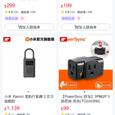
6
299
199
$
$
4.8
4.8
(
26
)
總銷量>100
(
32
)
總銷量>100
挑戰低價
券
挑戰低價
券
加入購物車
加入購物車
小米 Xiaomi 電動打氣機 2 官方
【PowerSync 群加】3P轉2P 3
旗艦館
插壁插-黑色(TC2303N0)
1,139
99
$
$
5
4.9
(
4
)
總銷量>50
(
12
)
總銷量>50