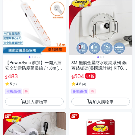
【PowerSync 群加】一開六插
3M 無痕金屬防水收納系列-鍋
安全防雷防塵延長線 / 1.8m(TS
蓋砧板架(美國設計款) KITCH4
6W9018)
2
483
504
81折
$
$
5
4.8
(
1
)
(
4
)
挑戰低價
券
挑戰低價
券
加入購物車
加入購物車