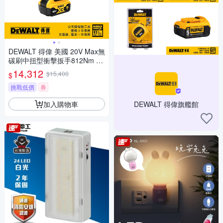
DEWALT 得偉 美國 20V Max無
碳刷中扭型衝擊扳手812Nm (D
CF891P2T)
14,312
$15,400
$
挑戰低價
券
加入購物車
DEWALT 得偉旗艦館