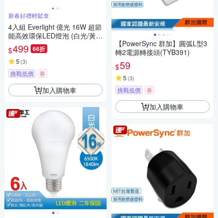
新春好禮輕鬆拿
4入組 Everlight 億光 16W 超節
能高效環保LED燈泡 (白光/黃
【PowerSync 群加】圓弧L型3
光/自然光)
499
66折
$
轉2電源轉接頭(TYB391)
5
(
3
)
59
$
挑戰低價
券
5
(
3
)
加入購物車
挑戰低價
券
加入購物車