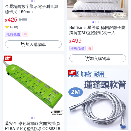
金屬精鋼數字顯示電子測量游
標卡尺-150mm
425
$438
$
4
Betrise 五星等級 德國銀離子防
(
10
)
蹣抗菌3D立體舒眠枕一入
挑戰低價
券
499
$
加入購物車
挑戰低價
券
加入購物車
蓋安全 彩色電腦線六開六插((3
P15A15尺))橙/紅/綠 OC66315