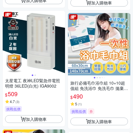
加入購物車
加入購物車
太星電工 夜神LED緊急停電照
旅行必備毛巾浴巾組 10+10超
明燈 36LED(白光) IGA9002
值組 免洗浴巾 免洗毛巾 拋棄式
509
毛巾
$
490
$
4.7
(
3
)
5
(
1
)
挑戰低價
挑戰低價
券
加入購物車
加入購物車