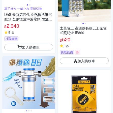
單手操作 一鍵止水 靈活切換
LGS 最新第四代 冷熱恆溫淋浴
龍頭 全銅恆溫淋浴龍頭 恆溫淋
浴混合龍頭 淋浴恆溫 洗澡恆溫
2,340
$
龍頭
太星電工 夜巡俠長效LED充電
5
式照明燈 IF860
(
2
)
520
挑戰低價
$
5
(
5
)
加入購物車
挑戰低價
券
加入購物車