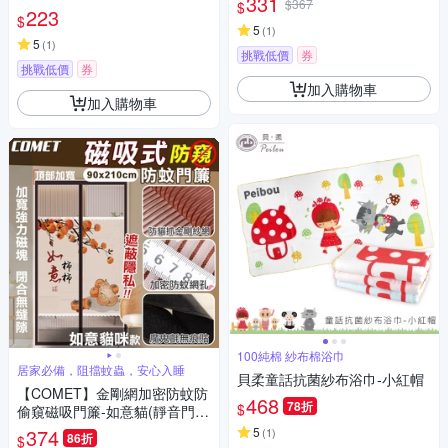
331
$367
$
服掛勾 帽子掛鈎 無痕掛勾/5A2
223
T9205A)
$
3)
5
(
1
)
5
(
1
)
挑戰低價
券
挑戰低價
券
加入購物車
加入購物車
100純棉 紗布棉浴巾
居家必備，阻擋蚊蟲，安心入睡
貝柔童話抗菌紗布浴巾-小紅帽
【COMET】金剛網加密防蚊防
468
78折
$
偷窺磁吸門簾-如意貓(靜音門簾
免打孔門簾 防蚊門簾 磁釦門簾
374
5
(
1
)
86折
$
磁吸門簾/YJB009)