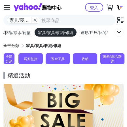
Yahoo購物中心
登入
家具/寢具/
收納/修繕
廚/杯瓶/淨水/寵物
家具/寢具/收納/修繕
運動/戶外/休閒/健身
機
全部分類
家具/寢具/收納/修繕
全部
家飾/織品/雜
居安監控
五金工具
收納
分類
貨
精選活動