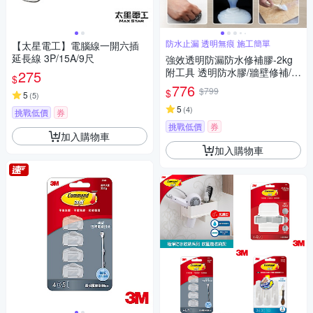
防水止漏 透明無痕 施工簡單
【太星電工】電腦線一開六插
延長線 3P/15A/9尺
強效透明防漏防水修補膠-2kg
附工具 透明防水膠/牆壁修補/補
275
$
漏防水塗料
776
$799
$
5
(
5
)
5
(
4
)
挑戰低價
券
挑戰低價
券
加入購物車
加入購物車