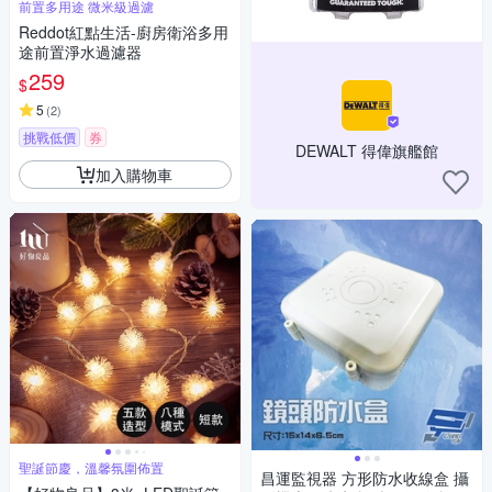
前置多用途 微米級過濾
Reddot紅點生活-廚房衛浴多用
途前置淨水過濾器
259
$
5
(
2
)
挑戰低價
券
DEWALT 得偉旗艦館
加入購物車
聖誕節慶，溫馨氛圍佈置
昌運監視器 方形防水收線盒 攝