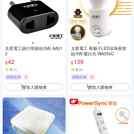
太星電工旅行用插頭(SA) AA21
太星電工 夜貓子LED珍珠夜燈
2
組/5W 暖白光 WA355C
42
139
$
$
5
5
(
1
)
(
2
)
挑戰低價
券
挑戰低價
券
加入購物車
加入購物車