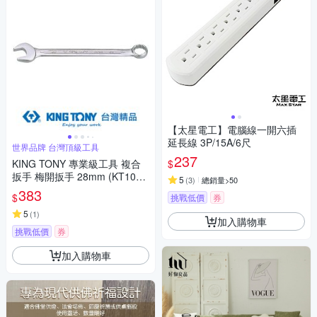
【太星電工】電腦線一開六插
延長線 3P/15A/6尺
世界品牌 台灣頂級工具
237
$
KING TONY 專業級工具 複合
扳手 梅開扳手 28mm (KT1060
5
(
3
)
總銷量>50
-28)
383
$
挑戰低價
券
5
(
1
)
加入購物車
挑戰低價
券
加入購物車