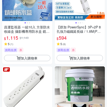
昌運監視器 一組10入 方形防水
【群加 PowerSync】3P+2P 8
收線盒 攝影機專用防水盒 鏡頭
孔強力磁鐵延長線 / 1.8M(PWS
收線盒 戶外防水盒 監控電源收
-EAMS1818)
1,115
594
$1,149
$
$
線盒 方形防水盒
5
5
(
1
)
(
6
)
挑戰低價
券
挑戰低價
券
加入購物車
加入購物車