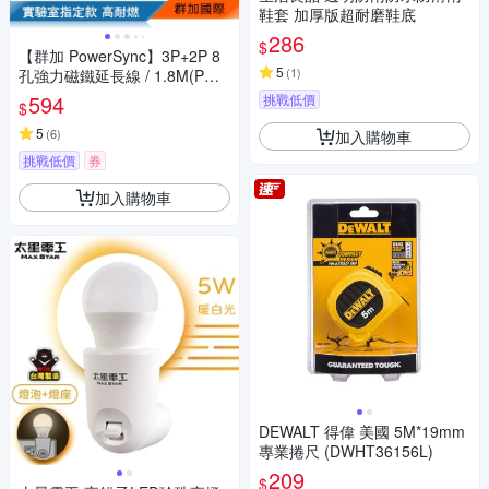
鞋套 加厚版超耐磨鞋底
286
$
【群加 PowerSync】3P+2P 8
5
(
1
)
孔強力磁鐵延長線 / 1.8M(PWS
-EAMS1818)
594
挑戰低價
$
5
(
6
)
加入購物車
挑戰低價
券
加入購物車
DEWALT 得偉 美國 5M*19mm
專業捲尺 (DWHT36156L)
209
$