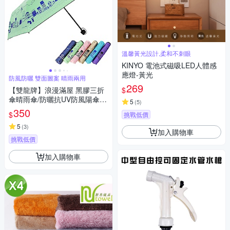
溫馨黃光設計,柔和不刺眼
KINYO 電池式磁吸LED人體感
應燈-黃光
防風防曬 雙面圖案 晴雨兩用
269
$
【雙龍牌】浪漫滿屋 黑膠三折
傘晴雨傘/防曬抗UV防風陽傘 B
5
(
5
)
6153H
350
$
挑戰低價
5
(
3
)
加入購物車
挑戰低價
加入購物車