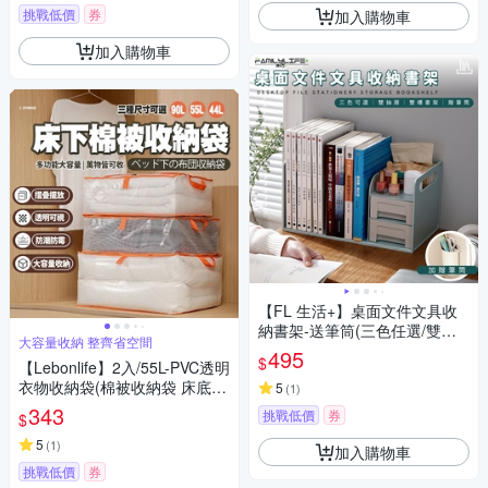
挑戰低價
券
加入購物車
加入購物車
【FL 生活+】桌面文件文具收
納書架-送筆筒(三色任選/雙層
大容量收納 整齊省空間
抽屜/側邊提把/桌上收納/A-16
495
$
【Lebonlife】2入/55L-PVC透明
9)
衣物收納袋(棉被收納袋 床底收
5
(
1
)
納 床下 收納箱 摺疊收納箱 整
343
挑戰低價
券
$
理)
5
(
1
)
加入購物車
挑戰低價
券