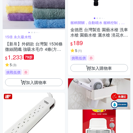
握柄開關，自動噴水 握柄控制，操
作容易
金德恩 台灣製造 園藝水槍 洗車
水槍 園藝水槍 灑水槍 澆花水槍
15倍 永久吸水性
水槍 水槍 園藝水槍 顏色隨機出
189
$
【新帛】外銷款 台灣製 1536條
貨
微絲開纖 強吸水毛巾 4條(方巾
5
(
1
)
洗臉巾洗澡巾抗菌防蹣防過敏
1,233
79折
$
挑戰低價
券
非超纖超細纖維)
5
(
3
)
加入購物車
挑戰低價
券
加入購物車