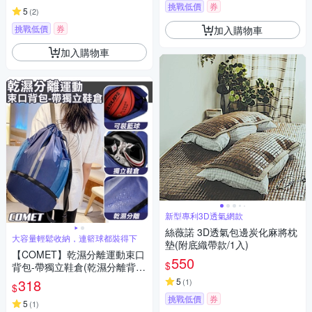
挑戰低價
券
5
(
2
)
挑戰低價
券
加入購物車
加入購物車
新型專利3D透氣網款
絲薇諾 3D透氣包邊炭化麻將枕
大容量輕鬆收納，連籃球都裝得下
墊(附底織帶款/1入)
【COMET】乾濕分離運動束口
550
$
背包-帶獨立鞋倉(乾濕分離背包
運動背包 後背包 雙肩背包 鞋倉
318
5
(
1
)
$
背包 背包/056)
挑戰低價
券
5
(
1
)