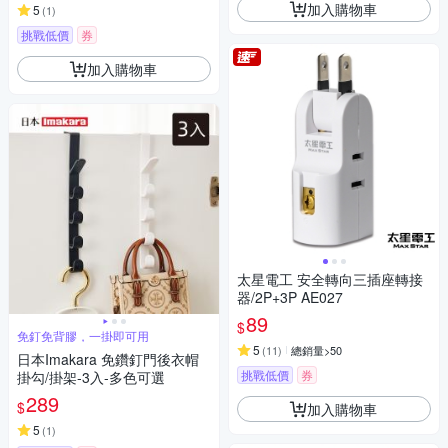
加入購物車
5
(
1
)
挑戰低價
券
加入購物車
太星電工 安全轉向三插座轉接
器/2P+3P AE027
89
$
免釘免背膠，一掛即可用
5
(
11
)
總銷量>50
日本Imakara 免鑽釘門後衣帽
挑戰低價
券
掛勾/掛架-3入-多色可選
289
$
加入購物車
5
(
1
)