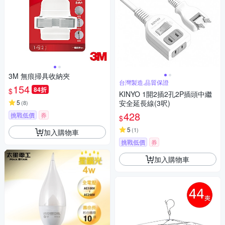
3M 無痕掃具收納夾
台灣製造,品質保證
154
84折
$
KINYO 1開2插2孔2P插頭中繼
5
安全延長線(3呎)
(
8
)
428
挑戰低價
券
$
5
(
1
)
加入購物車
挑戰低價
券
加入購物車