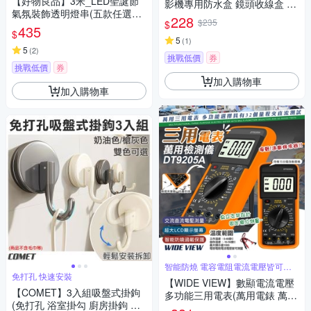
【好物良品】3米_LED聖誕節
影機專用防水盒 鏡頭收線盒 戶
氣氛裝飾透明燈串(五款任選｜
外防水盒 監控電源收線盒 方形
228
$235
$
聖誕燈 串燈 裝飾燈 佈置燈)
435
防水盒
$
5
(
1
)
5
(
2
)
挑戰低價
券
挑戰低價
券
加入購物車
加入購物車
智能防燒 電容電阻電流電壓皆可測
量
免打孔 快速安裝
【WIDE VIEW】數顯電流電壓
【COMET】3入組吸盤式掛鉤
多功能三用電表(萬用電錶 萬能
(免打孔 浴室掛勾 廚房掛鉤 衣
電表 電壓表 電壓測量 電容表/D