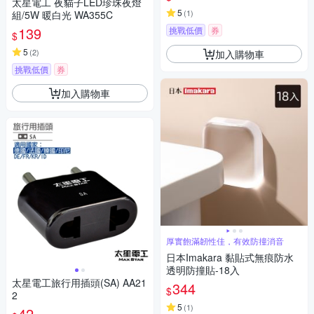
太星電工 夜貓子LED珍珠夜燈
5
(
1
)
組/5W 暖白光 WA355C
139
挑戰低價
券
$
5
(
2
)
加入購物車
挑戰低價
券
加入購物車
厚實飽滿韌性佳，有效防撞消音
日本Imakara 黏貼式無痕防水
透明防撞貼-18入
太星電工旅行用插頭(SA) AA21
344
$
2
5
(
1
)
42