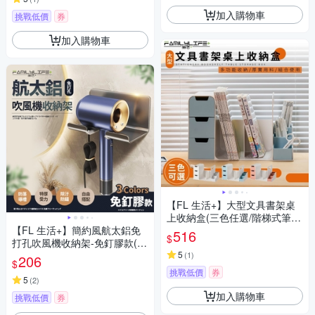
加入購物車
挑戰低價
券
加入購物車
【FL 生活+】大型文具書架桌
上收納盒(三色任選/階梯式筆
【FL 生活+】簡約風航太鋁免
筒/防塵/抽屜/文具/文件/妝品/書
516
$
打孔吹風機收納架-免釘膠款(3
籍/小物收納/A-168)
色可選/A-229)
5
(
1
)
206
$
挑戰低價
券
5
(
2
)
加入購物車
挑戰低價
券