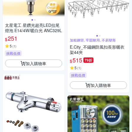
太星電工 星鑽光超亮LED拉尾
燈泡 E14/4W/暖白光 ANC329L
251
$
加粗鋼管, 牢固耐用, 不易變形
5
(
1
)
E.City_不鏽鋼防風扣長形曬衣
架44夾
挑戰低價
515
79折
$
加入購物車
5
(
1
)
挑戰低價
加入購物車