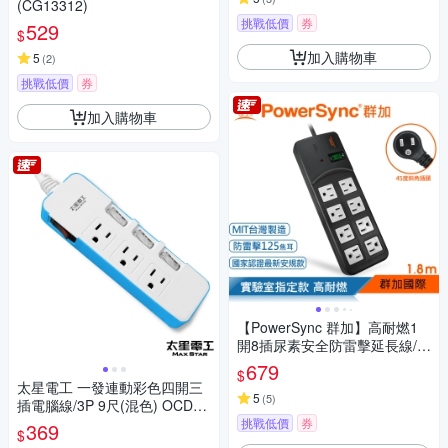
(CG13312)
挑戰低價
券
529
$
加入購物車
5
(
2
)
挑戰低價
券
加入購物車
【PowerSync 群加】高耐燃1
開8插尿素安全防雷擊延長線/黑
色/1.8m(TPS318TN0018)
679
$
太星電工 一發連動彩色四開三
5
(
5
)
插電腦線/3P 9尺(混色) OCD43
309
挑戰低價
券
369
$