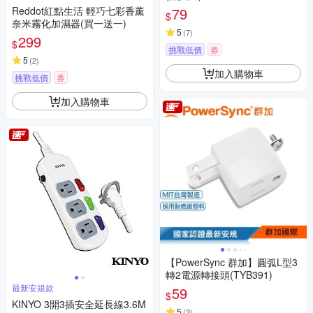
Reddot紅點生活 輕巧七彩香薰
79
$
奈米霧化加濕器(買一送一)
5
(
7
)
299
$
挑戰低價
券
5
(
2
)
加入購物車
挑戰低價
券
加入購物車
【PowerSync 群加】圓弧L型3
轉2電源轉接頭(TYB391)
最新安規款
59
$
KINYO 3開3插安全延長線3.6M
5
(
3
)