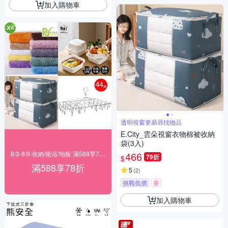
加入購物車
透明視窗更易尋找物品
E.City_雲朵視窗衣物棉被收納
袋(3入)
8/3-8/9 收納/衛浴/地板 滿588享78折
466
79折
$
滿588享78折
5
(
2
)
挑戰低價
券
加入購物車