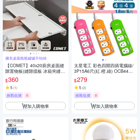
擴充桌面瓶瓶罐罐不怕掉
【COMET】40x20廚房桌面縫
太星電工 彩色四開四插電腦線/
隙置物板(縫隙擋板 冰箱夾縫檯
3P15A6尺(紅.橙.綠) OCB4430
面延伸板 側邊加寬延長板 免打
6
360
279
$
$
孔置物架/4020SHW)
5
5
(
1
)
(
2
)
挑戰低價
券
挑戰低價
券
加入購物車
加入購物車