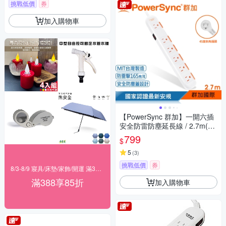
挑戰低價
券
加入購物車
【PowerSync 群加】一開六插
安全防雷防塵延長線 / 2.7m(TS
6W9027)
799
$
5
(
3
)
挑戰低價
券
8/3-8/9 寢具/床墊/家飾/開運 滿388享85折
滿388享85折
加入購物車