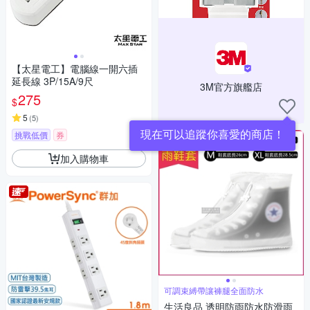
【太星電工】電腦線一開六插
延長線 3P/15A/9尺
3M官方旗艦店
275
$
5
(
5
)
現在可以追蹤你喜愛的商店！
挑戰低價
券
加入購物車
可調束縛帶讓褲腿全面防水
生活良品 透明防雨防水防滑雨