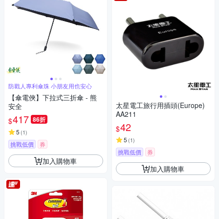
防戳人專利傘珠 小朋友用也安心
【傘電俠】下拉式三折傘 - 熊
太星電工旅行用插頭(Europe)
安全
AA211
417
86折
$
42
$
5
(
1
)
5
(
1
)
挑戰低價
券
挑戰低價
券
加入購物車
加入購物車