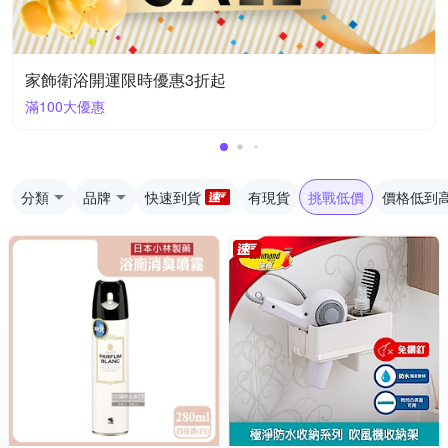
家飾衛浴開運限時優惠3折起
滿100大優惠
分類
品牌
快速到貨
有現貨
挑戰低價
價格低到