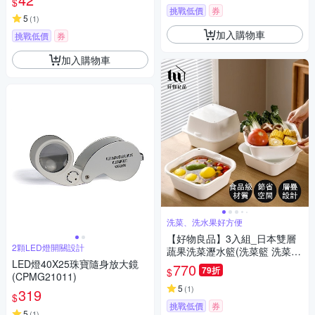
$
挑戰低價
券
5
(
1
)
加入購物車
挑戰低價
券
加入購物車
洗菜、洗水果好方便
【好物良品】3入組_日本雙層
2顆LED燈開關設計
蔬果洗菜瀝水籃(洗菜籃 洗菜盆
LED燈40X25珠寶隨身放大鏡
菜盆 蔬菜瀝水籃 水果籃 水果盆
770
79折
$
(CPMG21011)
收納籃 收納盆)
5
(
1
)
319
$
挑戰低價
券
5
(
1
)