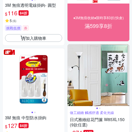
3M 無痕透明電線掛鉤- 圓型
116
84折
$
♦3M無痕收納♦限時享83折(快倉)
5
(
6
)
滿599享8折
挑戰低價
券
加入購物車
做工細緻 觸感舒適 柔化光線
3M 無痕 中型防水掛鉤
日式雅緻紋花門簾 W85XL150
127
(9款任選)
84折
$