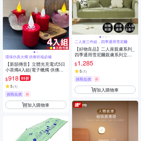
二人座三件組，四季通用雪尼爾
【好物良品】二人座親膚系列_
四季通用雪尼爾親膚系列立體
環保仿真火燭 供俸祈福必備
防滑刺繡沙發墊(坐椅背墊 沙發
1,285
$
【新韻傳音】立體光充電式5日
布 保護保潔墊 靠背巾)
小茶燭4入組(電子蠟燭 供佛燈
5
(
1
)
電子燭燈 USB充電燈 法會祈福
918
85折
$
挑戰低價
券
用 LED蠟燭/Y129)
5
(
1
)
加入購物車
挑戰低價
券
加入購物車