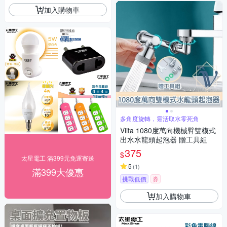
加入購物車
多角度旋轉，靈活取水零死角
Viita 1080度萬向機械臂雙模式
出水水龍頭起泡器 贈工具組
375
$
太星電工 滿399元免運寄送
5
(
1
)
滿399大優惠
挑戰低價
券
加入購物車