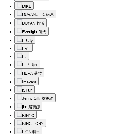
DIKE
DURANCE 朵昂思
DUYAN 竹漾
Everlight 億光
E.City
EVE
FJ
FL 生活+
HERA 赫拉
Imakara
iSFun
Jenny Silk 蓁妮絲
jbn 居寶娜
KINYO
KING TONY
LION 獅王