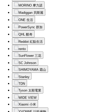
MORINO 摩力諾
Madiggan 貝斯麗
ONE 生活
PowerSync 群加
QHL 酷奇
Reddot 紅點生活
rento
SunFlower 三花
SC Johnson
SHIMOYAMA 霜山
Stanley
TDN
Tyson 太順電業
WIDE VIEW
Xiaomi 小米
YVONNE 以旺傢飾