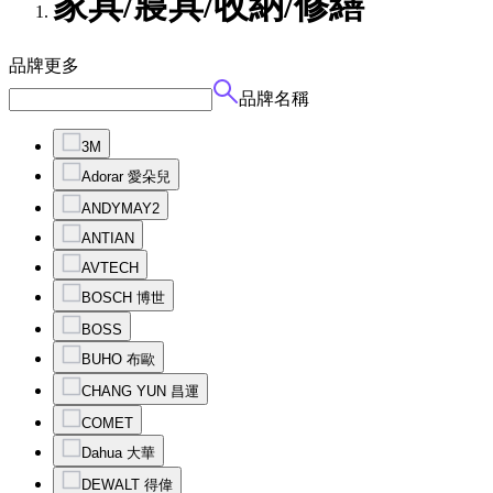
家具/寢具/收納/修繕
品牌
更多
品牌名稱
3M
Adorar 愛朵兒
ANDYMAY2
ANTIAN
AVTECH
BOSCH 博世
BOSS
BUHO 布歐
CHANG YUN 昌運
COMET
Dahua 大華
DEWALT 得偉