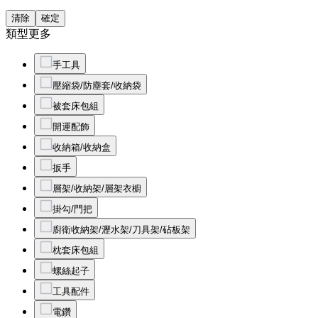
清除
確定
類型
更多
手工具
壓縮袋/防塵套/收納袋
被套床包組
開運配飾
收納箱/收納盒
扳手
層架/收納架/層架衣櫥
掛勾/門把
廚衛收納架/瀝水架/刀具架/砧板架
枕套床包組
螺絲起子
工具配件
電鑽