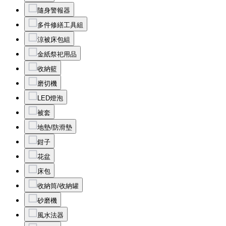
隨身警報器
多件修繕工具組
涼被床包組
金紙祭祀用品
收納籃
磨切機
LED燈泡
被套
地墊/防滑墊
鉗子
花盆
床包
收納筒/收納罐
砂磨機
風水法器