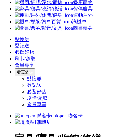
餐廚寵物
傢俱寢具
運動戶外
汽機車
圖書票券
點換券
登記送
必逛好店
刷卡/超取
會員專享
看更多
點換券
登記送
必逛好店
刷卡/超取
會員專享
uniopen 聯名卡
超贈點