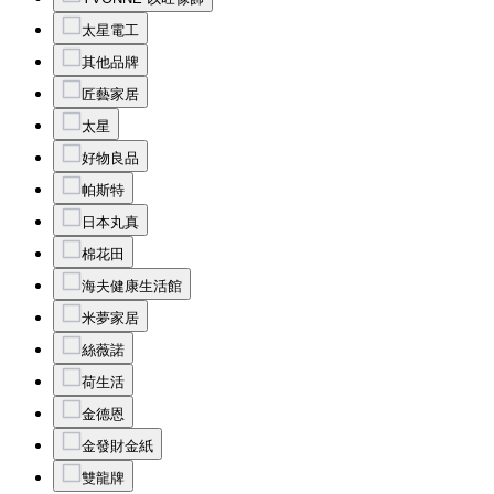
太星電工
其他品牌
匠藝家居
太星
好物良品
帕斯特
日本丸真
棉花田
海夫健康生活館
米夢家居
絲薇諾
荷生活
金德恩
金發財金紙
雙龍牌