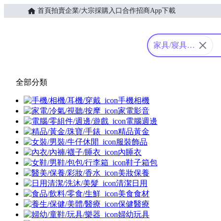
首頁
拍賣
企業/大宗採購入口
合作招商
App下載
Yahoo購物中心
家具/寢具/
收納/修繕
全部分類
手機相機
家電影音
電腦週邊
精品黃金
服裝飾品
內睡衣
鞋子箱包
美妝保養
清潔日用
美食食材
保健醫療
婦幼玩具