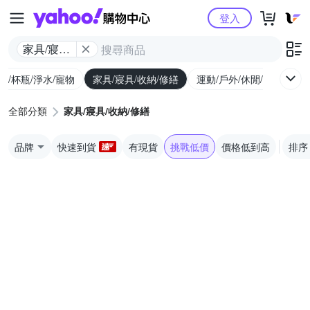
Yahoo購物中心
登入
家具/寢具/
收納/修繕
廚/杯瓶/淨水/寵物
家具/寢具/收納/修繕
運動/戶外/休閒/健身
機
全部分類
家具/寢具/收納/修繕
品牌
快速到貨
有現貨
挑戰低價
價格低到高
排序