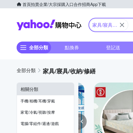
首頁
拍賣
企業/大宗採購入口
合作招商
App下載
Yahoo購物中心
家具/寢具/
收納/修繕
全部分類
點換券
登記送
家具/寢具/收納/修繕
相關分類
手機/相機/耳機/穿戴
家電/冷氣/視聽/按摩
電腦/零組件/週邊/遊戲