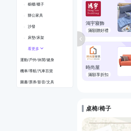
櫥櫃/櫃子
辦公家具
鴻宇寢飾
沙發
滿額贈好禮
床墊/床架
看更多
運動/戶外/休閒/健身
時尚屋
機車/導航/汽車百貨
滿額享折扣
圖書/票券/影音/文具
桌椅/椅子
的優惠