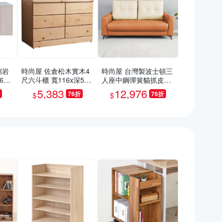
縮岩
時尚屋 佐倉松木實木4
時尚屋 台灣製波士頓三
60x
尺六斗櫃 寬116x深58x
人座中鋼彈簧貓抓皮沙
/免
高76cm
發 免運免組(共10色)
5,383
12,976
76折
76折
$
$