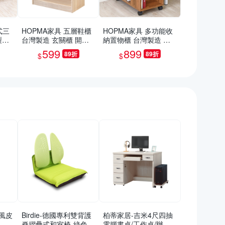
式三
HOPMA家具 五層鞋櫃
HOPMA家具 多功能收
製造
台灣製造 玄關櫃 開放
納置物櫃 台灣製造 桌
關櫃
收納櫃 置物邊櫃 鞋架-
櫃 沙發邊櫃 滑輪 美背-
599
899
89折
89折
$
$
深2
寬60 X 深32 X 高79.5c
寬30 x深60x高69cm
m
風皮
Birdie-德國專利雙背護
柏蒂家居-吉米4尺四抽
(單
脊摺疊式和室椅-綠色-4
電腦書桌/工作桌/辦公