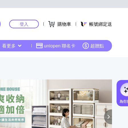
購物車
帳號綁定送
登入
看更多
uniopen 聯名卡
超贈點