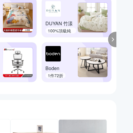
DUYAN 竹漾
DB夢
100%頂級純
輕盈
棉
Boden
ONE
1件72折
下殺7