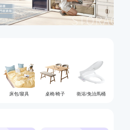
床包/寢具
桌椅/椅子
衛浴/免治馬桶