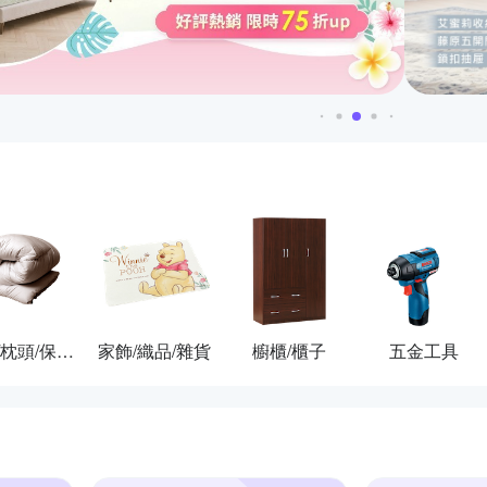
棉被/枕頭/保潔墊
家飾/織品/雜貨
櫥櫃/櫃子
五金工具