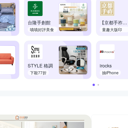
台隆手創館
【京都手祚】日系
嘖嘖好評美食
童趣大版印
鍋
花，A
STYLE 格調
irocks
下殺77折
抽iPhone
推薦活動