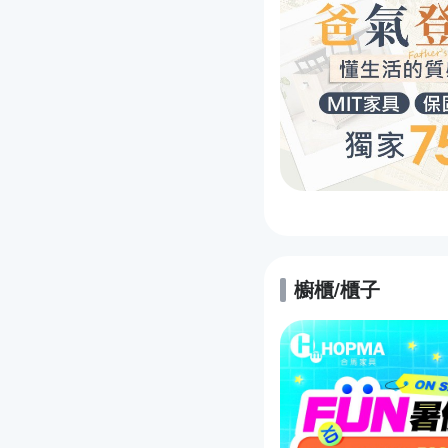
櫥櫃/櫃子
的優惠