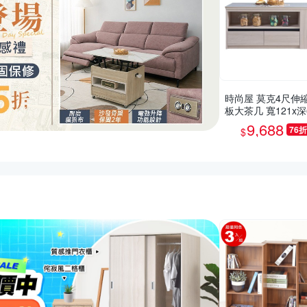
時尚屋 莫克4尺伸
板大茶几 寬121x深
高52.6公分-台灣製
9,688
76折
$
組裝/茶几
推薦活動