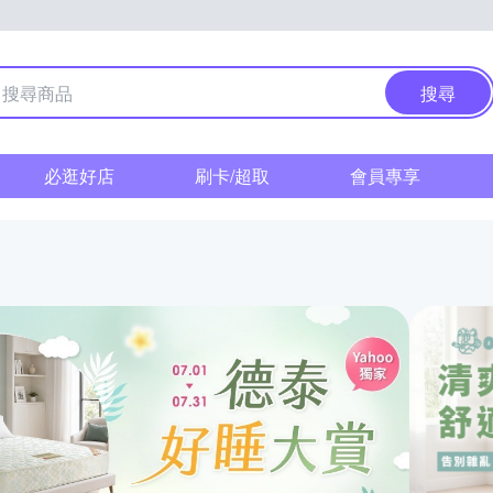
搜尋
必逛好店
刷卡/超取
會員專享