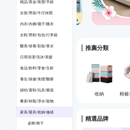
精品/黃金/珠寶/手錶
女裝/男裝/牛仔休閒
內衣/內褲/襪子/睡衣
女鞋/男鞋/包包/行李箱
醫美/保養/彩妝/香水
推薦分類
日用清潔/洗沐/美髮
食品/飲料/零食/生鮮
養生/保健/美體/醫療
婦幼/童鞋/玩具/樂器
收納
餐廚/杯瓶/淨水/寵物
家具/寢具/收納/修繕
精選品牌
桌椅/椅子