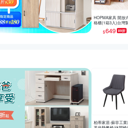
HOPMA家具 開放
格櫃(1箱3入)台灣
收納置物櫃 儲藏玄
649
89折
$
展示空櫃-寬40.5 x
4.5 x高80cm
推薦活動
柏蒂家居-蘇菲工業
革坐墊餐椅/休閒椅