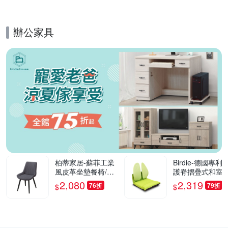
0cm
辦公家具
的優惠推薦活動
柏蒂家居-蘇菲工業
Birdie-德國專利
風皮革坐墊餐椅/休
護脊摺疊式和室椅
閒椅(單椅)-55x42x8
綠色-46x50x50c
2,080
2,319
76折
79折
$
$
2cm