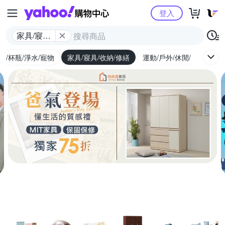
Yahoo購物中心
登入
家具/寢具/
收納/修繕
廚/杯瓶/淨水/寵物
家具/寢具/收納/修繕
運動/戶外/休閒/健身
機