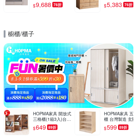
深60x高52.6公分-台
深58x高76cm
9,688
5,383
76折
76折
$
$
灣製/免組裝/茶几
櫥櫃/櫃子
的優惠推薦活動
HOPMA家具 開放式
HOPMA家具 五
三格櫃(1箱3入)台灣
櫃 台灣製造 玄關
製造 收納置物櫃 儲
開放收納櫃 置物
649
599
89折
89折
$
$
藏玄關櫃 展示空櫃-
櫃 鞋架-寬60 X 
寬40.5 x深24.5 x高8
X 高79.5cm