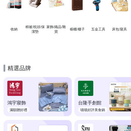
棉被/枕頭/保
家飾/織品/雜
收納
櫥櫃/櫃子
五金工具
床包/寢具
潔墊
貨
精選品牌
鴻宇寢飾
台隆手創館
滿額贈好禮
嘖嘖好評美食鍋