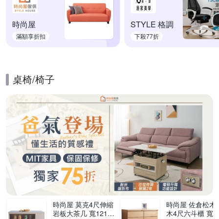
時尚屋
STYLE 格調
滿額享折扣
下殺77折
桌椅/椅子
的優惠推薦活動
時尚屋 莫克4尺伸縮
時尚屋 佐倉松木實
岩板大茶几 寬121x
木4尺六斗櫃 寬11